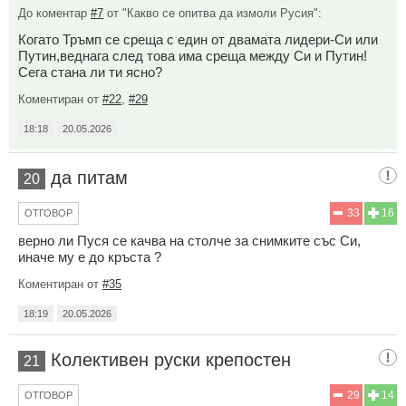
До коментар
#7
от "Какво се опитва да измоли Русия":
Когато Тръмп се среща с един от двамата лидери-Си или
Путин,веднага след това има среща между Си и Путин!
Сега стана ли ти ясно?
Коментиран от
#22
,
#29
18:18
20.05.2026
да питам
20
33
16
ОТГОВОР
верно ли Пуся се качва на столче за снимките със Си,
иначе му е до кръста ?
Коментиран от
#35
18:19
20.05.2026
Колективен руски крепостен
21
29
14
ОТГОВОР