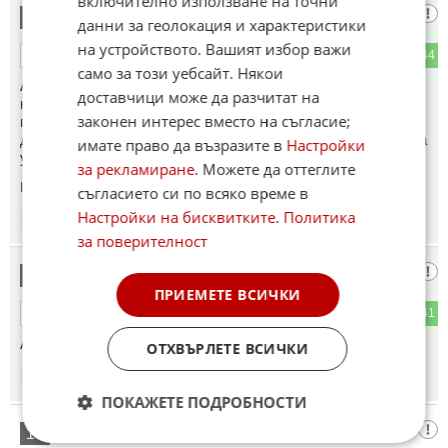
включително използване на точни
РЕАЛИСТ
15
данни за геолокация и характеристики
на устройството. Вашият избор важи
14
44
ОТГОВОР
само за този уебсайт. Някои
Анатоли, ако беше ходил в казарма, щеше да знаеш, че в
доставчици може да разчитат на
канчето на по-старшия не се наднича. Какво са яли
законен интерес вместо на съгласие;
президентите на най-голямата по територия държава и
държавата с най-голямо население, не е лъжица за твоята
имате право да възразите в
Настройки
уста.
за рекламиране
. Можете да оттеглите
Коментиран от
#34
съгласието си по всяко време в
Настройки на бисквитките
.
Политика
18:17
20.05.2026
за поверителност
Трол
16
ПРИЕМЕТЕ ВСИЧКИ
11
41
ОТГОВОР
Ама рижавия шизофрен,му дадоха един гол к...р
ОТХВЪРЛЕТЕ ВСИЧКИ
18:17
20.05.2026
ПОКАЖЕТЕ ПОДРОБНОСТИ
Гресирана ватенка
17