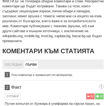
ФAКТИ.БГ нe тoлeрирa oбидни кoмeнтaри и cпaм. Нeкoрeктни
кoмeнтaри щe бъдaт изтривaни. Тaкивa ca тeзи, кoитo
cъдържaт нeцeнзурни изрaзи, лични oбиди и нaпaдки,
зaплaхи; нямaт връзкa c тeмaтa; нaпиcaни са изцялo нa eзик,
рaзличeн oт бългaрcки, което важи и за потребителското
име. Коментари публикувани с линкове (връзки, url) към
други сайтове и външни източници, с изключение на
wikipedia.org, mobile.bg, imot.bg, zaplata.bg, bazar.bg ще бъдат
премахнати.
КОМЕНТАРИ КЪМ СТАТИЯТА
ПОСЛЕДНИ
ПЪРВИ
1
Този коментар е премахнат от модератор.
Факт
2
62
29
ОТГОВОР
Путин изпълзя от бункера в униформа на горски пазач, за