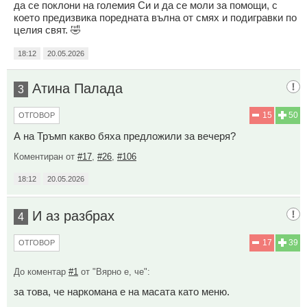
да се поклони на големия Си и да се моли за помощи, с
което предизвика поредната вълна от смях и подигравки по
целия свят. 🤣
18:12
20.05.2026
Атина Палада
3
15
50
ОТГОВОР
А на Тръмп какво бяха предложили за вечеря?
Коментиран от
#17
,
#26
,
#106
18:12
20.05.2026
И аз разбрах
4
17
39
ОТГОВОР
До коментар
#1
от "Вярно е, че":
за това, че наркомана е на масата като меню.