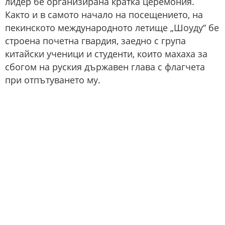
лидер бе организирана кратка церемония.
Както и в самото начало на посещението, на
пекинското международното летище „Шоуду“ бе
строена почетна гвардия, заедно с група
китайски ученици и студенти, които махаха за
сбогом на руския държавен глава с флагчета
при отпътуването му.