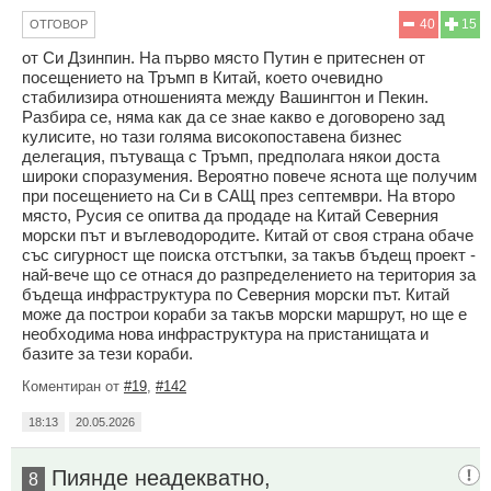
40
15
ОТГОВОР
от Си Дзинпин. На първо място Путин е притеснен от
посещението на Тръмп в Китай, което очевидно
стабилизира отношенията между Вашингтон и Пекин.
Разбира се, няма как да се знае какво е договорено зад
кулисите, но тази голяма високопоставена бизнес
делегация, пътуваща с Тръмп, предполага някои доста
широки споразумения. Вероятно повече яснота ще получим
при посещението на Си в САЩ през септември. На второ
място, Русия се опитва да продаде на Китай Северния
морски път и въглеводородите. Китай от своя страна обаче
със сигурност ще поиска отстъпки, за такъв бъдещ проект -
най-вече що се отнася до разпределението на територия за
бъдеща инфраструктура по Северния морски път. Китай
може да построи кораби за такъв морски маршрут, но ще е
необходима нова инфраструктура на пристанищата и
базите за тези кораби.
Коментиран от
#19
,
#142
18:13
20.05.2026
Пиянде неадекватно,
8