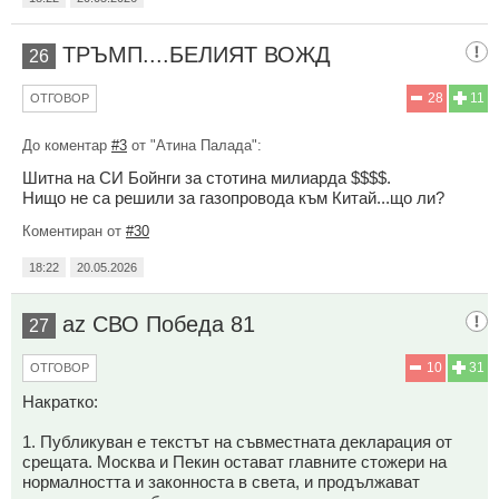
ТРЪМП....БЕЛИЯТ ВОЖД
26
28
11
ОТГОВОР
До коментар
#3
от "Атина Палада":
Шитна на СИ Бойнги за стотина милиарда $$$$.
Нищо не са решили за газопровода към Китай...що ли?
Коментиран от
#30
18:22
20.05.2026
az СВО Победа 81
27
10
31
ОТГОВОР
Накратко:
1. Публикуван е текстът на съвместната декларация от
срещата. Москва и Пекин остават главните стожери на
нормалността и законноста в света, и продължават