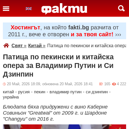
Хостингът
, на който
fakti.bg
разчита от
2011 г., вече е отворен
и за твоя сайт!
›››
Свят
»
Китай
»
Патица по пекински и китайска опера
Патица по пекински и китайска
опера за Владимир Путин и Си
Дзинпин
20 Май, 2026 18:09, обновена 20 Май, 2026 18:41
165
4 222
китай
-
русия
-
пекин
-
владимир путин
-
си дзинпин
-
украйна
Блюдата бяха придружени с вино Каберне
Совиньон "Greatwal" от 2009 г. и Шардоне
"Changyu" от 2016 г.