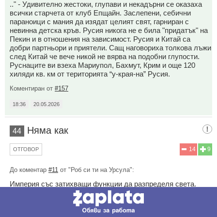
.." - Удивително жестоки, глупави и некадърни се оказаха
всички старчета от клуб Епщайн. Заслепени, себични
параноици с мания да изядат целият свят, гарниран с
невинна детска кръв. Русия никога не е била "придатък" на
Пекин и в отношения на зависимост. Русия и Китай са
добри партньори и приятели. Сащ наговориха толкова лъжи
след Китай че вече никой не вярва на подобни глупости.
Руснаците ви взеха Мариупол, Бахмут, Крим и още 120
хиляди кв. км от територията “у-края-на” Русия.
Коментиран от
#157
18:36
20.05.2026
Няма как
44
14
9
ОТГОВОР
До коментар
#11
от "Роб си ти на Урсула":
Империя със затихващи функции да разпределя света.
Коментиран от
#50
,
#55
,
#58
18:36
20.05.2026