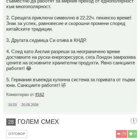
съвместно да работят за мирния преход от еднополярност
към многополярност.
2. Срещата приключи символно в 22.22ч. пекинско време!
Знак за успех, равновесие и скорошни промени според
китайските традиции.
3. Другата седмица Си отива в КНДР.
4. След като Англия разреши за неограничено време
доставките на руски енергоресурси, сега Лондон замразява
цените на основните хранителни продукти. Явно санкциите
работят! 😂
5. Германия въвежда купонна система за горивата от първи
юни. Санкциите работят! 🤣
Коментиран от
#162
18:23
20.05.2026
ГОЛЕМ СМЕХ
28
29
9
ОТГОВОР