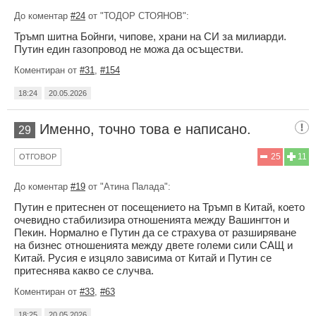
До коментар
#24
от "ТОДОР СТОЯНОВ":
Тръмп шитна Бойнги, чипове, храни на СИ за милиарди.
Путин един газопровод не можа да осъществи.
Коментиран от
#31
,
#154
18:24
20.05.2026
Именно, точно това е написано.
29
25
11
ОТГОВОР
До коментар
#19
от "Атина Палада":
Путин е притеснен от посещението на Тръмп в Китай, което
очевидно стабилизира отношенията между Вашингтон и
Пекин. Нормално е Путин да се страхува от разширяване
на бизнес отношенията между двете големи сили САЩ и
Китай. Русия е изцяло зависима от Китай и Путин се
притеснява какво се случва.
Коментиран от
#33
,
#63
18:25
20.05.2026