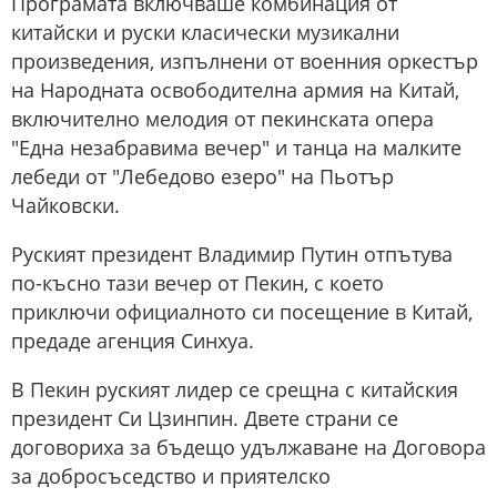
Програмата включваше комбинация от
китайски и руски класически музикални
произведения, изпълнени от военния оркестър
на Народната освободителна армия на Китай,
включително мелодия от пекинската опера
"Една незабравима вечер" и танца на малките
лебеди от "Лебедово езеро" на Пьотър
Чайковски.
Руският президент Владимир Путин отпътува
по-късно тази вечер от Пекин, с което
приключи официалното си посещение в Китай,
предаде агенция Синхуа.
В Пекин руският лидер се срещна с китайския
президент Си Цзинпин. Двете страни се
договориха за бъдещо удължаване на Договора
за добросъседство и приятелско