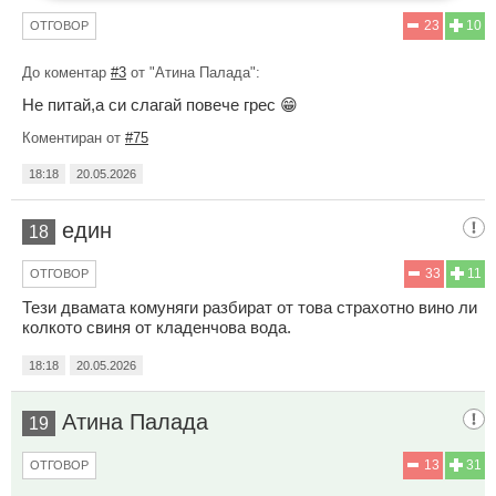
23
10
ОТГОВОР
До коментар
#3
от "Атина Палада":
Не питай,а си слагай повече грес 😁
Коментиран от
#75
18:18
20.05.2026
един
18
33
11
ОТГОВОР
Тези двамата комуняги разбират от това страхотно вино ли
колкото свиня от кладенчова вода.
18:18
20.05.2026
Атина Палада
19
13
31
ОТГОВОР