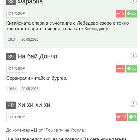
Фараона
38
5
21
ОТГОВОР
Китайската опера в съчетание с Лебедево езеро е точно
това което притесняваше хора като Кисинджер.
18:34
20.05.2026
На бай Дончо
39
6
11
ОТГОВОР
Сервирали китайски бургер.
18:34
20.05.2026
Хи хи хи хи
40
13
5
ОТГОВОР
До коментар
#11
от "Роб си ти на Урсула":
Ще разпределят ако им се позволи.За сега няма такива