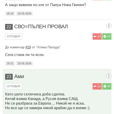
А защо живеем по-зле от Папуа Нова Гвинея?
18:19
20.05.2026
СВО=ПЪЛЕН ПРОВАЛ
22
23
10
ОТГОВОР
До коментар
#19
от "Атина Палада":
Сега стана ли ти ясно.
18:21
20.05.2026
Ами
23
12
40
ОТГОВОР
Като цяло сключиха доба сделка.
Китай взима Канада, а Русия взима САЩ.
Не се разбраха за Европа ... Никой не я иска.
Но все ще се намери някой арабин да я вземе :)