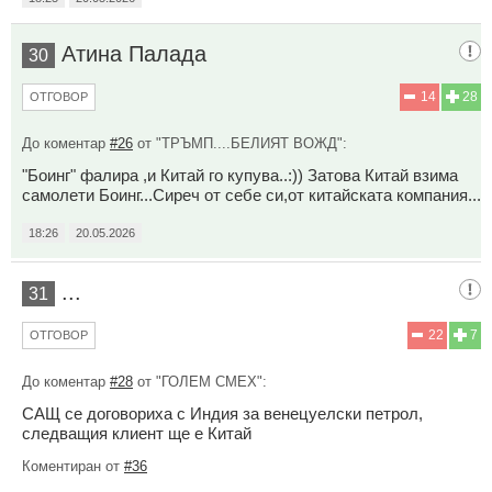
Атина Палада
30
14
28
ОТГОВОР
До коментар
#26
от "ТРЪМП....БЕЛИЯТ ВОЖД":
"Боинг" фалира ,и Китай го купува..:)) Затова Китай взима
самолети Боинг...Сиреч от себе си,от китайската компания...
18:26
20.05.2026
...
31
22
7
ОТГОВОР
До коментар
#28
от "ГОЛЕМ СМЕХ":
САЩ се договориха с Индия за венецуелски петрол,
следващия клиент ще е Китай
Коментиран от
#36