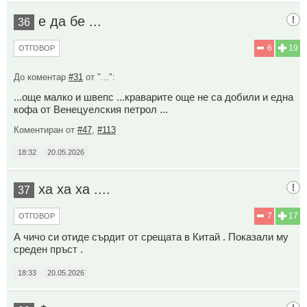
е да бе ...
36
6
19
ОТГОВОР
До коментар
#31
от "...":
...още малко и швепс ...краварите още не са добили и една
кофа от Венецуелския петрол ...
Коментиран от
#47
,
#113
18:32
20.05.2026
ха ха ха ....
37
7
17
ОТГОВОР
А чичо си отиде сърдит от срещата в Китай . Показали му
среден пръст .
18:33
20.05.2026