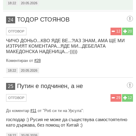
18:22
20.05.2026
ТОДОР СТОЯНОВ
24
12
20
ОТГОВОР
ЧИЧО ДОНЬО...КВО ЯДЕ ВЕ...?!АЗ ЗНАМ, АМА ЩЕ МИ
ИЗТРИЯТ КОМЕНТАРА...ЯДЕ МИ...ДЕБЕЛАТА
МАКЕДОНСКА НАДЕНИЦА...-)))))
Коментиран от
#28
18:22
20.05.2026
Путин е подчинен, а не
25
29
12
ОТГОВОР
До коментар
#11
от "Роб си ти на Урсула":
господар :) Русия не може да съществува самостоятелно
като държава, без помощ от Китай :)
18:22
20.05.2026