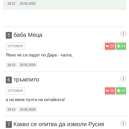
18:12
20.05.2026
баба Меца
5
25
19
ОТГОВОР
Явно не си падат по Дара - чалга,
18:13
20.05.2026
тръмпито
6
20
15
ОТГОВОР
а на мене пунта на китайката!
18:13
20.05.2026
Какво се опитва да измоли Русия
7