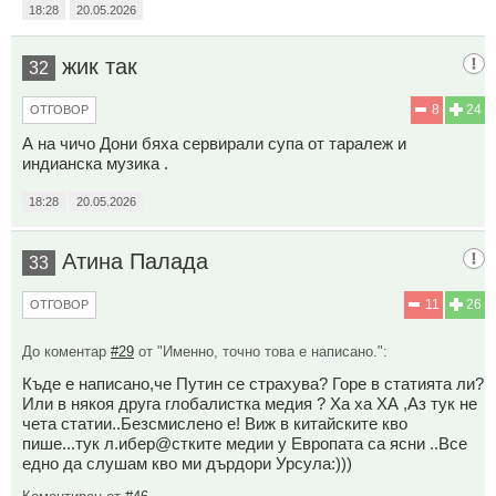
18:28
20.05.2026
жик так
32
8
24
ОТГОВОР
А на чичо Дони бяха сервирали супа от таралеж и
индианска музика .
18:28
20.05.2026
Атина Палада
33
11
26
ОТГОВОР
До коментар
#29
от "Именно, точно това е написано.":
Къде е написано,че Путин се страхува? Горе в статията ли?
Или в някоя друга глобалистка медия ? Ха ха ХА ,Аз тук не
чета статии..Безсмислено е! Виж в китайските кво
пише...тук л.ибер@стките медии у Европата са ясни ..Все
едно да слушам кво ми дърдори Урсула:)))