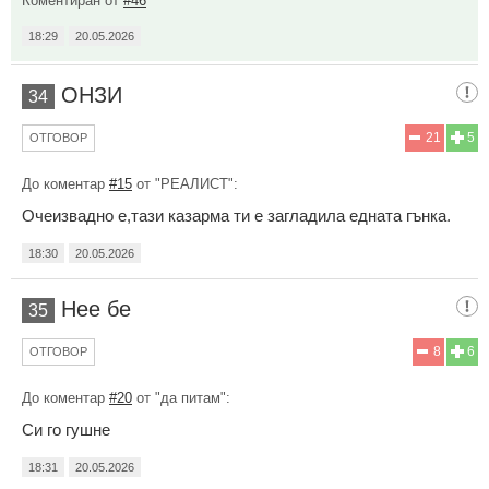
Коментиран от
#46
18:29
20.05.2026
ОНЗИ
34
21
5
ОТГОВОР
До коментар
#15
от "РЕАЛИСТ":
Очеизвадно е,тази казарма ти е загладила едната гънка.
18:30
20.05.2026
Нее бе
35
8
6
ОТГОВОР
До коментар
#20
от "да питам":
Си го гушне
18:31
20.05.2026