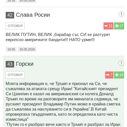
18:35
20.05.2026
Слава Росии
42
11
17
ОТГОВОР
ВЕЛИК ПУТИН, ВЕЛИК ,барабар със СИ ке разтурят
европско америчките бандити!!! НАТО урме!!!
18:35
20.05.2026
Горски
43
7
18
ОТГОВОР
Моята информация е, че Тръмп е признал на Си, че
съжалява за атаката срещу Иран! "Китайският президент
Си Цзинпин е казал на американския си колега Доналд
Тръмп по време на разговорите им миналата седмица, че
руският президент Владимир Путин може в крайна сметка
да съжалява за нахлуването си в Украйна".В Китай
опровергаха твърденията, като ги определиха като чиста
измислица”
"Путин го е разбрал вече както и Тръмп е разбрал за Иран