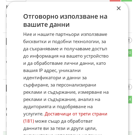
×
Китайците са умни хора!!!Взеха си Сибир без война!
Отговорно използване на
Коментиран от
#87
,
#144
вашите данни
18:16
20.05.2026
Ние и нашите партньори използваме
Преди руснаците бяха крепостни
бисквитки и подобни технологии, за
13
да съхраняваме и получаваме достъп
40
20
ОТГОВОР
до информация на вашето устройство
Сега са роби.
и да обработваме лични данни, като
вашия IP адрес, уникални
18:17
20.05.2026
идентификатори и данни за
сърфиране, за персонализирани
хихи
14
реклами и съдържание, измерване на
реклами и съдържание, анализ на
34
14
ОТГОВОР
аудиторията и подобряване на
мумията е понижил стандарта, дали са му руски закуски и
услугите.
Доставчици от трети страни
вино от 2016
(181)
може също да обработват
18:17
20.05.2026
данните ви за тези и други цели,