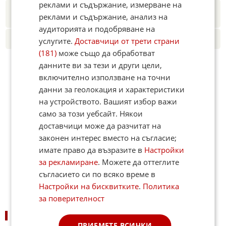
реклами и съдържание, измерване на
Новините на Fakti.bg – във
Facebook
,
Instagram
,
YouTube
,
реклами и съдържание, анализ на
канал Viber
,
X
аудиторията и подобряване на
Четете ни и в Google News
услугите.
Доставчици от трети страни
(181)
може също да обработват
данните ви за тези и други цели,
включително използване на точни
данни за геолокация и характеристики
на устройството. Вашият избор важи
само за този уебсайт. Някои
доставчици може да разчитат на
законен интерес вместо на съгласие;
имате право да възразите в
Настройки
за рекламиране
. Можете да оттеглите
съгласието си по всяко време в
Настройки на бисквитките
.
Политика
за поверителност
ПОДОБНИ НОВИНИ
ПРИЕМЕТЕ ВСИЧКИ