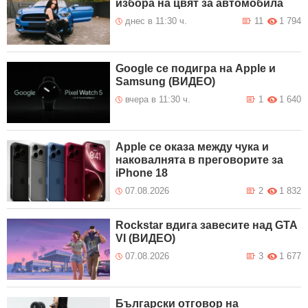
избора на цвят за автомобила
днес в 11:30 ч.
11
1 794
Google се подигра на Apple и
Samsung (ВИДЕО)
вчера в 11:30 ч.
1
1 640
Apple се оказа между чука и
наковалнята в преговорите за
iPhone 18
07.08.2026
2
1 832
Rockstar вдига завесите над GTA
VI (ВИДЕО)
07.08.2026
3
1 677
Български отговор на