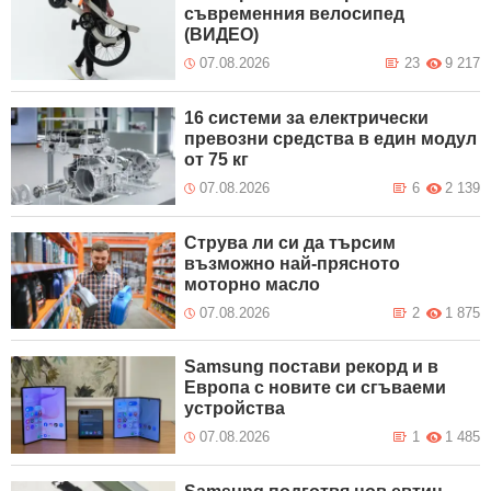
съвременния велосипед
(ВИДЕО)
07.08.2026
23
9 217
16 системи за електрически
превозни средства в един модул
от 75 кг
07.08.2026
6
2 139
Струва ли си да търсим
възможно най-прясното
моторно масло
07.08.2026
2
1 875
Samsung постави рекорд и в
Европа с новите си сгъваеми
устройства
07.08.2026
1
1 485