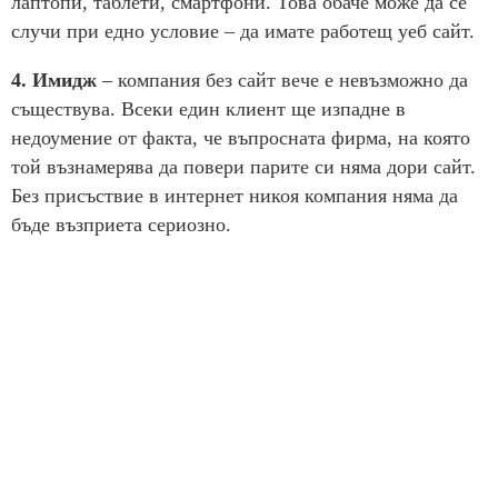
лаптопи, таблети, смартфони. Това обаче може да се
случи при едно условие – да имате работещ уеб сайт.
4. Имидж
– компания без сайт вече е невъзможно да
съществува. Всеки един клиент ще изпадне в
недоумение от факта, че въпросната фирма, на която
той възнамерява да повери парите си няма дори сайт.
Без присъствие в интернет никоя компания няма да
бъде възприета сериозно.