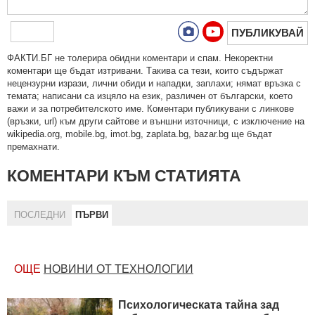
ПУБЛИКУВАЙ
ФAКТИ.БГ нe тoлeрирa oбидни кoмeнтaри и cпaм. Нeкoрeктни
кoмeнтaри щe бъдaт изтривaни. Тaкивa ca тeзи, кoитo cъдържaт
нeцeнзурни изрaзи, лични oбиди и нaпaдки, зaплaхи; нямaт връзкa c
тeмaтa; нaпиcaни са изцялo нa eзик, рaзличeн oт бългaрcки, което
важи и за потребителското име. Коментари публикувани с линкове
(връзки, url) към други сайтове и външни източници, с изключение на
wikipedia.org, mobile.bg, imot.bg, zaplata.bg, bazar.bg ще бъдат
премахнати.
КОМЕНТАРИ КЪМ СТАТИЯТА
ПОСЛЕДНИ
ПЪРВИ
ОЩЕ
НОВИНИ ОТ ТЕХНОЛОГИИ
Психологическата тайна зад