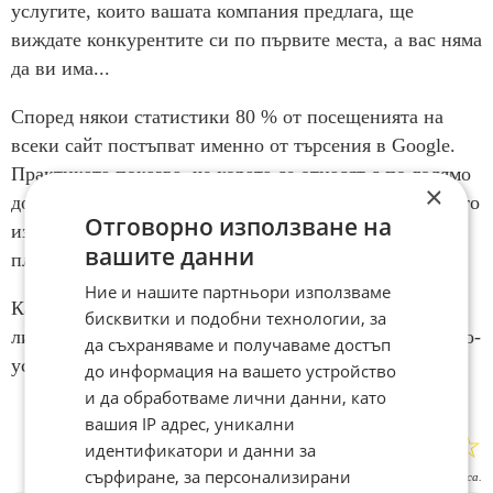
услугите, които вашата компания предлага, ще
виждате конкурентите си по първите места, а вас няма
да ви има...
Според някои статистики 80 % от посещенията на
всеки сайт постъпват именно от търсения в Google.
Практиката показва, че хората се отнасят с по-голямо
×
доверие на органичните резултати в търсачките, които
Отговорно използване на
излизат на техните запитвания, отколкото на
вашите данни
платената онлайн реклама.
Ние и нашите партньори използваме
Качествената SEO оптимизация ви гарантира
бисквитки и подобни технологии, за
лидерско присъствие в търсачките и следователно, по-
да съхраняваме и получаваме достъп
успешен бизнес.
до информация на вашето устройство
и да обработваме лични данни, като
вашия IP адрес, уникални
☆
☆
☆
☆
☆
идентификатори и данни за
Поставете оценка:
сърфиране, за персонализирани
Оценка
3.7
от
3
гласа.