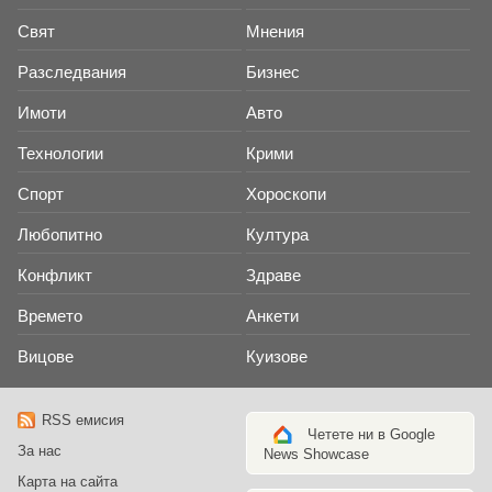
Свят
Мнения
Разследвания
Бизнес
Имоти
Авто
Технологии
Крими
Спорт
Хороскопи
Любопитно
Култура
Конфликт
Здраве
Времето
Анкети
Вицове
Куизове
RSS емисия
Четете ни в Google
За нас
News Showcase
Карта на сайта