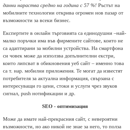
данни нараства средно на година с 57 %!
Ръстът на
мобилните технологии открива огромен нов пазар от
възможности за всеки бизнес.
Експертите в онлайн търговията са единодушни –най-
малко поръчки има във фирмените сайтове, които не
са адаптирани за мобилни устройства. На смартфона
си човек може да използва допълнителни екстри,
които липсват в обикновения уеб сайт – именно това
са т. нар. мобилни приложения. Те могат да известят
потребителя за актуална информация, свързана с
интересуващи го цени, стоки и услуги чрез звуков
сигнал, push нотификации и др.
SEO - оптимизация
Може да имате най-прекрасния сайт, с невероятни
възможности, но ако никой не знае за него, то полза