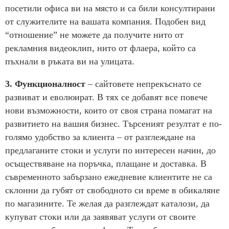
посетили офиса ви на място и са били консултирани
от служителите на вашата компания. Подобен вид
“отношение” не можете да получите нито от
рекламния видеоклип, нито от флаера, който са
пъхнали в ръката ви на улицата.
3. Функционалност
– сайтовете непрекъснато се
развиват и еволюират. В тях се добавят все повече
нови възможности, които от своя страна помагат на
развитието на вашия бизнес. Търсеният резултат е по-
голямо удобство за клиента – от разглеждане на
предлаганите стоки и услуги по интересен начин, до
осъществяване на поръчка, плащане и доставка. В
съвременното забързано ежедневие клиентите не са
склонни да губят от свободното си време в обикаляне
по магазините. Те желая да разглеждат каталози, да
купуват стоки или да заявяват услуги от своите