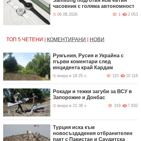
Samsung подготвя нов евтин
часовник с голяма автономност
06.08.2026
1
2 053
ТОП 5
ЧЕТЕНИ
|
КОМЕНТИРАНИ
|
НОВИ
Румъния, Русия и Украйна с
първи коментари след
инцидента край Кардам
вчера в 18:25 ч.
115
10 118
Рокади и тежки загуби за ВСУ в
Запорожие и Донбас
вчера в 21:38 ч.
319
7 832
Турция иска към
новосъздадения отбранителен
пакт с Пакистан и Саудитска