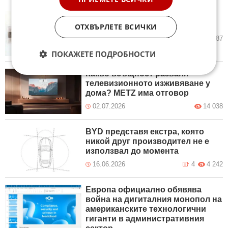
Създадена е слънчева клетка с
рекордна ефективност
ОТХВЪРЛЕТЕ ВСИЧКИ
10.07.2026
20
4 687
ПОКАЖЕТЕ ПОДРОБНОСТИ
Какво всъщност разваля
телевизионното изживяване у
дома? METZ има отговор
02.07.2026
14 038
BYD представя екстра, която
никой друг производител не е
използвал до момента
16.06.2026
4
4 242
Европа официално обявява
война на дигиталния монопол на
американските технологични
гиганти в административния