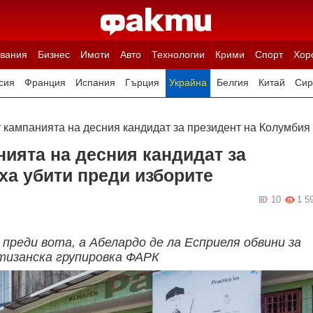
вания
Бизнес
Имоти
Авто
Технологии
Крими
Спорт
Хор
сия
Франция
Испания
Гърция
Украйна
Белгия
Китай
Сир
ция
Полша
Румъния
Иран (Ислямска Република)
Австрия
Н
 кампанията на десния кандидат за президент на Колумбия
нията на десния кандидат за
ха убити преди изборите
10
1 5
преди вота, а Абелардо де ла Есприеля обвини за
изанска групировка ФАРК