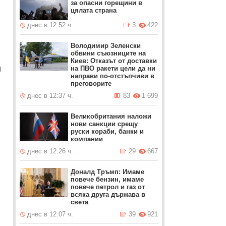
за опасни горещини в
цялата страна
днес в 12:52 ч.
3
422
Володимир Зеленски
обвини съюзниците на
Киев: Отказът от доставки
и
на ПВО ракети цели да ни
направи по-отстъпчиви в
преговорите
днес в 12:37 ч.
83
1 699
Великобритания наложи
нови санкции срещу
руски кораби, банки и
компании
днес в 12:26 ч.
29
667
Доналд Тръмп: Имаме
повече бензин, имаме
повече петрол и газ от
всяка друга държава в
света
днес в 12:07 ч.
39
921