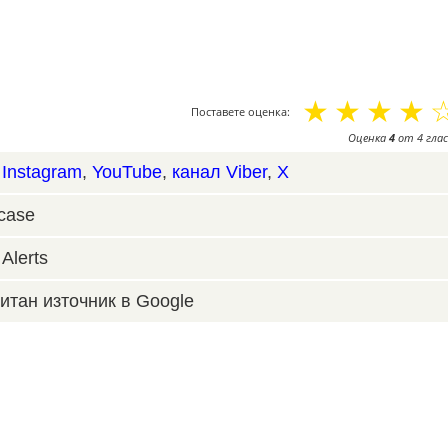
☆
☆
☆
☆
Поставете оценка:
Оценка
4
от
4
глас
,
Instagram
,
YouTube
,
канал Viber
,
X
case
Alerts
итан източник в Google