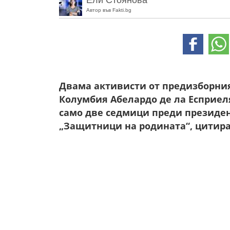
Ели Стоянова
Автор във Fakti.bg
Двама активисти от предизборния
Колумбия Абелардо де ла Есприеля
само две седмици преди президен
„Защитници на родината“, цитиран