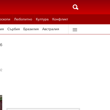
оскопи
Любопитно
Култура
Конфликт
ия
Сърбия
Бразилия
Австралия
идерландия
Северна Корея
 бяха убити преди изборите
92