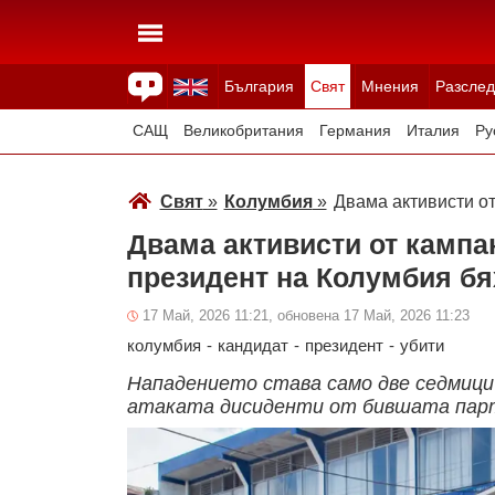
България
Свят
Мнения
Разслед
Здраве
Времето
Анкети
Вицове
Куизове
САЩ
Великобритания
Германия
Италия
Ру
Япония
Швейцария
Северна Македония
Тур
Свят
»
Колумбия
»
Двама активисти от
Всички държави
Унгария
Двама активисти от кампа
президент на Колумбия бя
17 Май, 2026 11:21, обновена 17 Май, 2026 11:23
колумбия
-
кандидат
-
президент
-
убити
Нападението става само две седмици 
атаката дисиденти от бившата парт