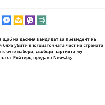
 щаб на десния кандидат за президент на
 бяха убити в югоизточната част на страната
тските избори, съобщи партията му
а от Ройтерс, предава News.bg.