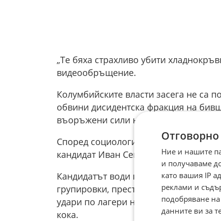
„Те бяха страхливо убити хладнокръв
видеообръщение.
Колумбийските власти засега не са п
обвини дисидентска фракция на бив
въоръжени сили на Колумбия (ФАРК), 
Отговорно
Според социологическите проучвания
Ние и нашите п
кандидат Иван Сепеда преди първия т
и получаваме д
като вашия IP 
Кандидатът води кампания с обещани
реклами и съдъ
групировки, престъпните банди и на
подобряване на
удари по лагери на бунтовници и въ
данните ви за т
кока.