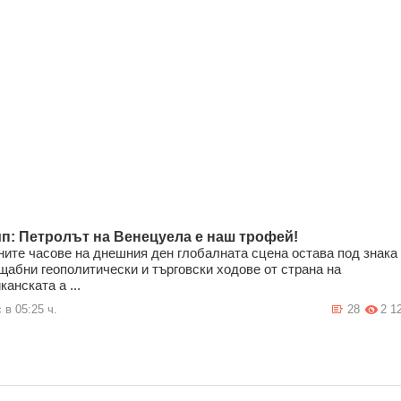
п: Петролът на Венецуела е наш трофей!
ните часове на днешния ден глобалната сцена остава под знака
щабни геополитически и търговски ходове от страна на
канската а ...
 в 05:25 ч.
28
2 1