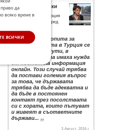
Някои
Надежда Нейнски
 право да
по всяко време в
Посланикът ни в Турция
Надежда Нейнски пред
Нова телевизия
“
е
ТЕ ВСИЧКИ
По време на опита за
преврат нещата в Турция се
случваха в минути, в
секунди. Хората имаха нужда
от постоянна информация
онлайн. Този случай трябва
да постави големия въпрос
за това, че държавата
трябва да бъде адекватна и
да бъде в постоянен
контакт през посолствата
си с хората, които пътуват
и живеят в съответните
„
държави...
3 Август, 2016 г.