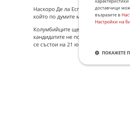
характеристики 
доставчици може
Наскоро Де ла Есприеля заяви, че сре
възразите в
Нас
който по думите му са замесени пред
Настройки на б
Колумбийците ще избират наследник н
кандидатите не получи повече от 50 
се състои на 21 юни.
ПОКАЖЕТЕ 