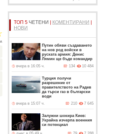
ТОП 5
ЧЕТЕНИ
|
КОМЕНТИРАНИ
|
НОВИ
☆
а.
Путин обяви създаването
на нов род войски в
руската армия: Денис
Лямин ще бъде командир
вчера в 16:05 ч.
134
10 484
Турция получи
разрешение от
правителството на Радев
да търси газ в български
води
вчера в 15:07 ч.
210
7 645
Залужни шокира Киев:
Украйна изчерпа военния
си потенциал
днес в 05:49 ч.
79
7 288