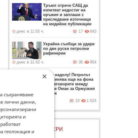
Тръмп отрече САЩ да
изпитват недостиг на
оръжия и заплаши с
преследване източници
на медийни публикации
днес в 11:55 ч.
17
643
Украйна съобщи за удари
по две руски петролни
рафинерии
днес в 11:42 ч.
36
854
×
Само надолу! Петролът
поевтинява още на фона
на преговорите между
Иран и Оман за Ормузкия
проток
да съхраняваме
днес в 11:37 ч.
19
1 024
ме лични данни,
персонализирани
диторията и
работват
ЛОВЦИ НА БИСЕРИ
за геолокация и