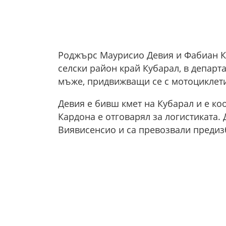
Роджърс Маурисио Девия и Фабиан Ка
селски район край Кубарал, в депар
мъже, придвижващи се с мотоциклети,
Девия е бивш кмет на Кубарал и е ко
Кардона е отговарял за логистиката. 
Виявисенсио и са превозвали предиз