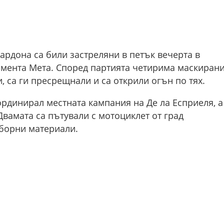
рдона са били застреляни в петък вечерта в
тамента Мета. Според партията четирима маскиран
 са ги пресрещнали и са открили огън по тях.
ординирал местната кампания на Де ла Есприеля, а
Двамата са пътували с мотоциклет от град
борни материали.