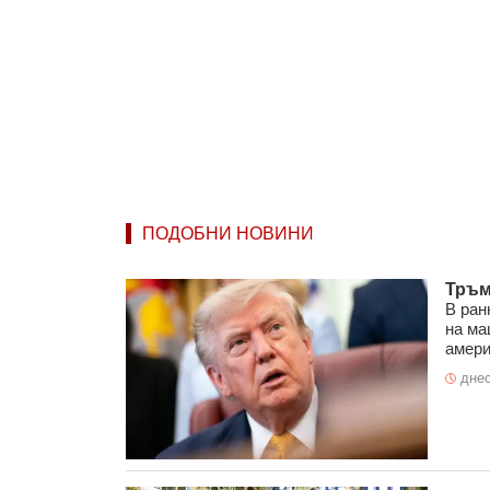
ПОДОБНИ НОВИНИ
Тръм
В ран
на ма
амери
днес