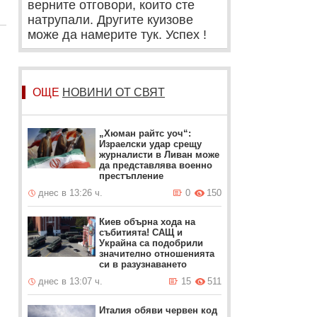
верните отговори, които сте
натрупали. Другите куизове
може да намерите тук. Успех !
ОЩЕ
НОВИНИ ОТ СВЯТ
„Хюман райтс уоч“:
Израелски удар срещу
журналисти в Ливан може
да представлява военно
престъпление
днес в 13:26 ч.
0
150
Киев обърна хода на
събитията! САЩ и
Украйна са подобрили
значително отношенията
си в разузнаването
днес в 13:07 ч.
15
511
Италия обяви червен код