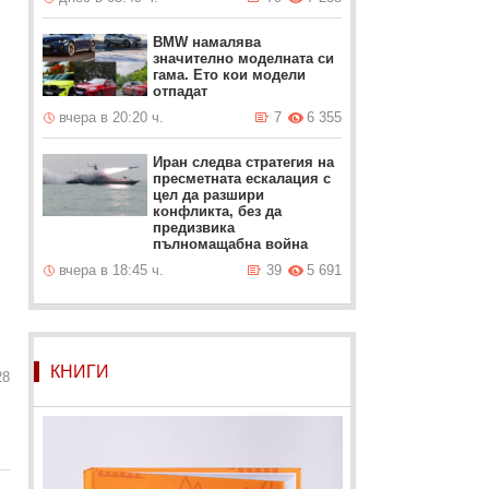
BMW намалява
значително моделната си
гама. Ето кои модели
отпадат
вчера в 20:20 ч.
7
6 355
Иран следва стратегия на
пресметната ескалация с
цел да разшири
конфликта, без да
предизвика
пълномащабна война
вчера в 18:45 ч.
39
5 691
КНИГИ
28