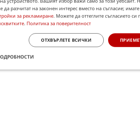
на устройството. Вашият избор важи само за този уебсайт. 
 да разчитат на законен интерес вместо на съгласие; имате
щу него се подготвя атентат със снайперист, в
тройки за рекламиране
. Можете да оттеглите съгласието си 
ставители на държавното разузнаване.
исквитките
.
Политика за поверителност
а президента Густаво Петро. Ако никой от
процента от гласовете на първия тур, балотажът щ
ОТХВЪРЛЕТЕ ВСИЧКИ
ПРИЕМЕ
ПОДРОБНОСТИ