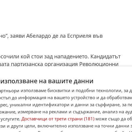
но“, заяви Абелардо де ла Есприеля във
осочили кой стои зад нападението. Кандидатът
шата партизанска организация Революционни
без да представи доказателства.
 използване на вашите данни
 Де ла Есприеля заема второ място след левия
артньори използваме бисквитки и подобни технологии, за 
ур на изборите, насрочен за 31 май.
остъп до информация на вашето устройство и да обработва
адрес, уникални идентификатори и данни за сърфиране, за 
я за твърди мерки срещу партизанските
ржание, измерване на реклами и съдържание, анализ на ау
ркотрафика. Сред предложенията му са въздушни
 услугите.
Доставчици от трети страни (181)
може също да об
зобновяване на унищожаването на насаждения от
ези и други цели, включително използване на точни данни 