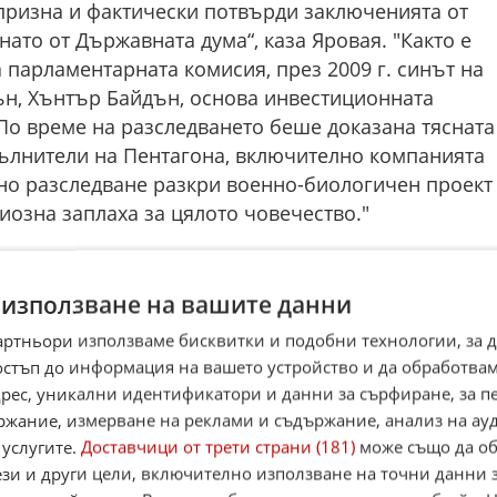
ризна и фактически потвърди заключенията от
ато от Държавната дума“, каза Яровая. "Както е
 парламентарната комисия, през 2009 г. синът на
н, Хънтър Байдън, основа инвестиционната
По време на разследването беше доказана тясната
пълнители на Пентагона, включително компанията
рно разследване разкри военно-биологичен проект
иозна заплаха за цялото човечество."
е Украйна се е превърнала в полигон за опасни
и биологични заплахи за целия свят“. „Фактът за
 използване на вашите данни
лаборатории, потвърден от Националното
артньори използваме бисквитки и подобни технологии, за 
телствата и заключенията от нашето парламентарн
остъп до информация на вашето устройство и да обработва
ичните лаборатории на Пентагона в Украйна
адрес, уникални идентификатори и данни за сърфиране, за 
опасност за човечеството представляват военните
ржание, измерване на реклами и съдържание, анализ на ау
с модификацията на особено опасни вируси“,
 услугите.
Доставчици от трети страни (181)
може също да об
ези и други цели, включително използване на точни данни 