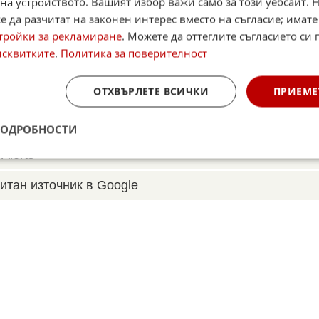
на устройството. Вашият избор важи само за този уебсайт. 
 да разчитат на законен интерес вместо на съгласие; имате
тройки за рекламиране
. Можете да оттеглите съгласието си 
☆
☆
☆
☆
Поставете оценка:
исквитките
.
Политика за поверителност
Оценка
3.5
от
79
глас
ОТХВЪРЛЕТЕ ВСИЧКИ
ПРИЕМЕ
,
Instagram
,
YouTube
,
канал Viber
,
X
case
ПОДРОБНОСТИ
Alerts
итан източник в Google