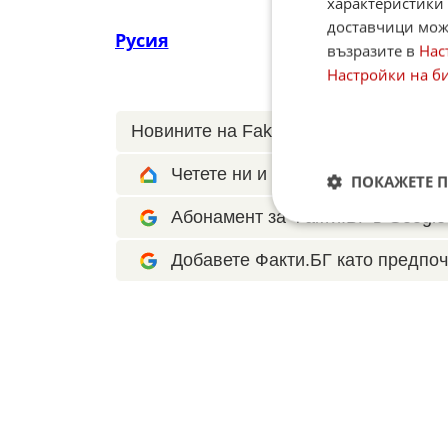
характеристики 
доставчици може
Русия
възразите в
Нас
Настройки на б
Новините на Fakti.bg – във
Facebook
Четете ни и в Google News Show
ПОКАЖЕТЕ 
Абонамент за Факти.БГ в Google 
Добавете Факти.БГ като предпоч