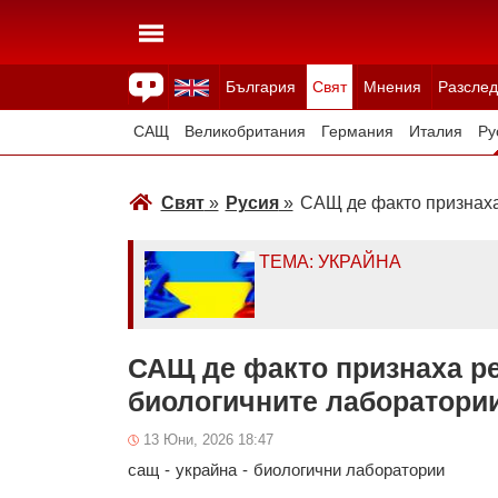
България
Свят
Мнения
Разслед
Здраве
Времето
Анкети
Вицове
Куизове
САЩ
Великобритания
Германия
Италия
Ру
Япония
Швейцария
Северна Македония
Тур
Свят
»
Русия
»
САЩ де факто признаха
Всички държави
Унгария
ТЕМА: УКРАЙНА
САЩ де факто признаха ре
биологичните лаборатории
13 Юни, 2026 18:47
сащ
-
украйна
-
биологични лаборатории