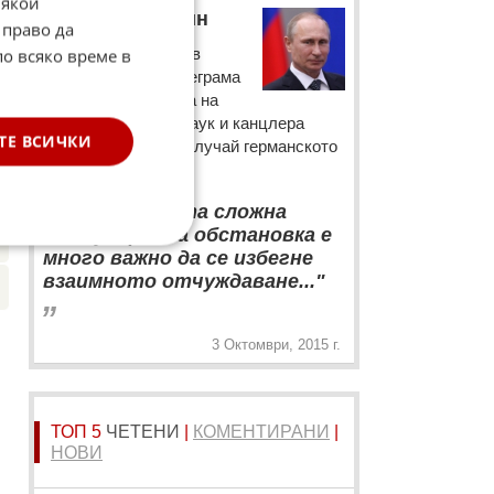
Някои
Владимир Путин
 право да
Руският президент в
по всяко време в
☆
поздравителна телеграма
до държавния глава на
а.
Германия Йоахим Гаук и канцлера
ТЕ ВСИЧКИ
Ангела Меркел по случай германското
обединение:
“
„В сегашната сложна
международна обстановка е
много важно да се избегне
взаимното отчуждаване..."
„
3 Октомври, 2015 г.
ТОП 5
ЧЕТЕНИ
|
КОМЕНТИРАНИ
|
НОВИ