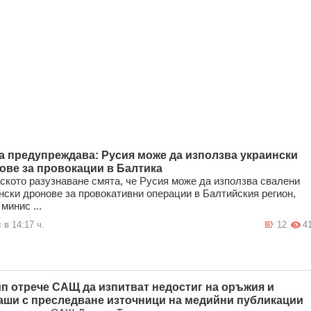
а предупреждава: Русия може да използва украински
ове за провокации в Балтика
ското разузнаване смята, че Русия може да използва свалени
нски дронове за провокативни операции в Балтийския регион,
минис ...
 в 14:17 ч.
12
4
п отрече САЩ да изпитват недостиг на оръжия и
аши с преследване източници на медийни публикации