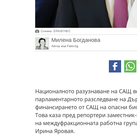
Снимка: ЕРА/БГНЕС
Милена Богданова
Автор във Fakti.bg
Националното разузнаване на САЩ в
парламентарното разследване на Дър
финансирането от САЩ на опасни био
Това каза пред репортери заместник
на междуфракционната работна група
Ирина Яровая.