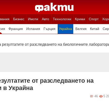
вания
Бизнес
Имоти
Авто
Технологии
Крими
Спорт
Хор
сия
Франция
Испания
Гърция
Украйна
Белгия
Китай
Сир
ция
Полша
Румъния
Иран (Ислямска Република)
Австрия
Н
 резултатите от разследването на биологичните лаборатор
зултатите от разследването на
 в Украйна
46
5 2