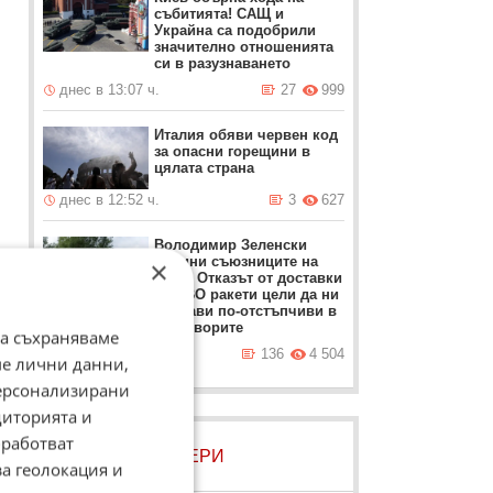
събитията! САЩ и
Украйна са подобрили
значително отношенията
си в разузнаването
днес в 13:07 ч.
27
999
Италия обяви червен код
за опасни горещини в
цялата страна
днес в 12:52 ч.
3
627
Володимир Зеленски
обвини съюзниците на
×
Киев: Отказът от доставки
на ПВО ракети цели да ни
направи по-отстъпчиви в
преговорите
да съхраняваме
о
днес в 12:37 ч.
136
4 504
ме лични данни,
персонализирани
диторията и
работват
ЛОВЦИ НА БИСЕРИ
за геолокация и