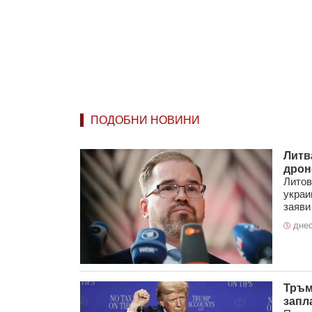
ПОДОБНИ НОВИНИ
Литв
дрон
Литов
украи
заяви 
днес
Тръм
запл