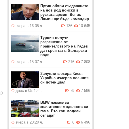
Путин обяви създаването
на нов род войски в
руската армия: Денис
Лямин ще бъде командир
вчера в 16:05 ч.
136
10 645
Турция получи
разрешение от
правителството на Радев
да търси газ в български
води
вчера в 15:07 ч.
216
7 808
Залужни шокира Киев:
Украйна изчерпа военния
си потенциал
днес в 05:49 ч.
79
7 586
10
BMW намалява
значително моделната си
гама. Ето кои модели
отпадат
вчера в 20:20 ч.
8
6 496