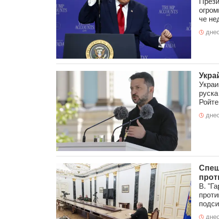
Прези
огром
че нед
днес
Укра
Украи
руска
Ройтер
днес
Спеш
прот
В. "Г
проти
подси
днес