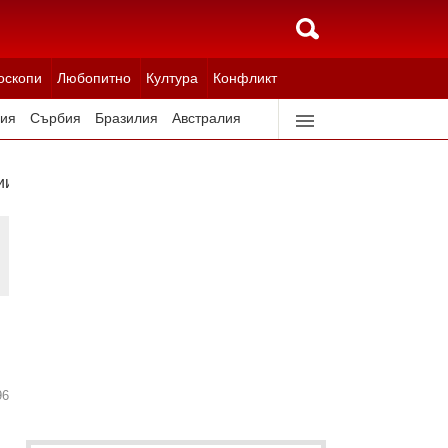
оскопи
Любопитно
Култура
Конфликт
ия
Сърбия
Бразилия
Австралия
идерландия
Северна Корея
ии в Украйна
96