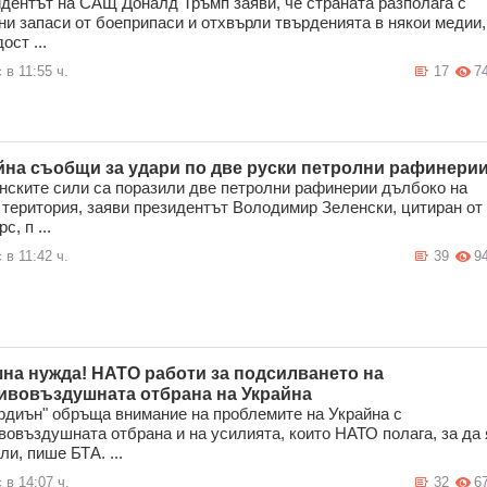
дентът на САЩ Доналд Тръмп заяви, че страната разполага с
ни запаси от боеприпаси и отхвърли твърденията в някои медии,
ост ...
 в 11:55 ч.
17
7
йна съобщи за удари по две руски петролни рафинери
нските сили са поразили две петролни рафинерии дълбоко на
 територия, заяви президентът Володимир Зеленски, цитиран от
с, п ...
 в 11:42 ч.
39
9
на нужда! НАТО работи за подсилването на
ивовъздушната отбрана на Украйна
ардиън" обръща внимание на проблемите на Украйна с
вовъздушната отбрана и на усилията, които НАТО полага, за да 
ли, пише БТА. ...
 в 14:07 ч.
32
6