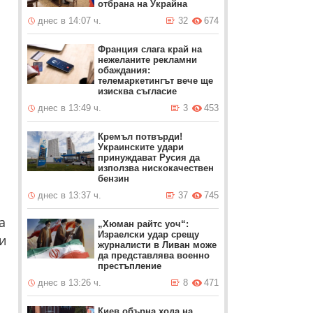
отбрана на Украйна
днес в 14:07 ч.
32
674
Франция слага край на
нежеланите рекламни
обаждания:
телемаркетингът вече ще
изисква съгласие
днес в 13:49 ч.
3
453
Кремъл потвърди!
Украинските удари
принуждават Русия да
използва нискокачествен
бензин
днес в 13:37 ч.
37
745
а
„Хюман райтс уоч“:
Израелски удар срещу
и
журналисти в Ливан може
да представлява военно
престъпление
днес в 13:26 ч.
8
471
Киев обърна хода на