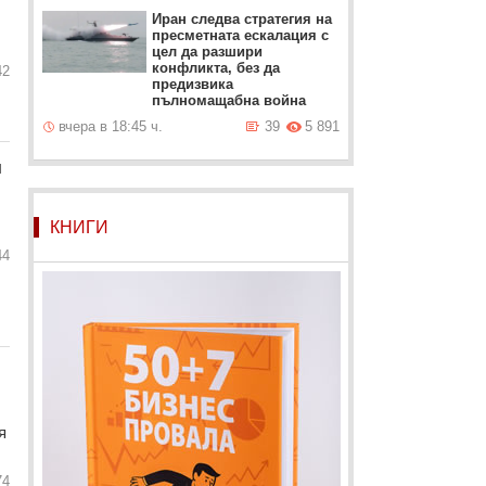
Иран следва стратегия на
пресметната ескалация с
цел да разшири
конфликта, без да
42
предизвика
пълномащабна война
вчера в 18:45 ч.
39
5 891
и
КНИГИ
44
я
74