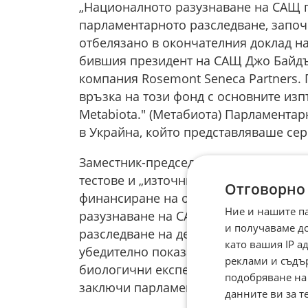
„Националното разузнаване на САЩ п
парламентарното разследване, започн
отбелязано в окончателния доклад на
бившия президент на САЩ Джо Байдъ
компания Rosemont Seneca Partners. 
връзка на този фонд с основните из
Metabiota." (Метабиота) Парламента
в Украйна, който представляваше сер
Заместник-председателят подчерта, ч
тестове и „източник на непредсказуем
Отговорно
финансиране на опасни биологични 
Ние и нашите п
разузнаване на САЩ, както и доказа
и получаваме д
разследване на дейността на биолог
като вашия IP 
убедително показаха каква сериозна 
реклами и съдъ
биологични експерименти, свързани 
подобряване на
заключи парламентаристът.
данните ви за т