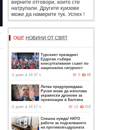
верните отговори, които сте
натрупали. Другите куизове
може да намерите тук. Успех !
ОЩЕ
НОВИНИ ОТ СВЯТ
Турският президент
Ердоган събира
консултативния съвет по
национална сигурност
днес в 14:37 ч.
0
88
Литва предупреждава:
Русия може да използва
украински дронове за
провокации в Балтика
днес в 14:17 ч.
12
410
Спешна нужда! НАТО
работи за подсилването
на противовъздушната