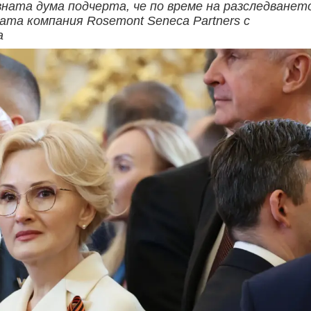
ата дума подчерта, че по време на разследванет
ата компания Rosemont Seneca Partners с
а