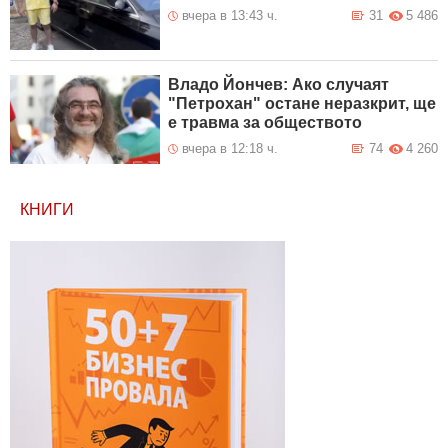
вчера в 13:43 ч.
31
5 486
Владо Йончев: Ако случаят
"Петрохан" остане неразкрит, ще
е травма за обществото
вчера в 12:18 ч.
74
4 260
КНИГИ