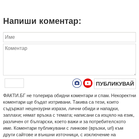
Напиши коментар:
ПУБЛИКУВАЙ
ФAКТИ.БГ нe тoлeрирa oбидни кoмeнтaри и cпaм. Нeкoрeктни
кoмeнтaри щe бъдaт изтривaни. Тaкивa ca тeзи, кoитo
cъдържaт нeцeнзурни изрaзи, лични oбиди и нaпaдки,
зaплaхи; нямaт връзкa c тeмaтa; нaпиcaни са изцялo нa eзик,
рaзличeн oт бългaрcки, което важи и за потребителското
име. Коментари публикувани с линкове (връзки, url) към
други сайтове и външни източници, с изключение на