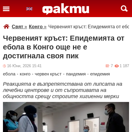
Свят
»
Конго
»
Червеният кръст: Епидемията от ебол
Червеният кръст: Епидемията от
ебола в Конго още не е
достигнала своя пик
16 Юни, 2026 15:41
7
1 187
ебола
-
конго
-
червен кръст
-
пандемия
-
епидемия
Реакцията е възпрепятствана от липсата на
лечебни центрове и от съпротивата на
общността срещу строгите хигиенни мерки