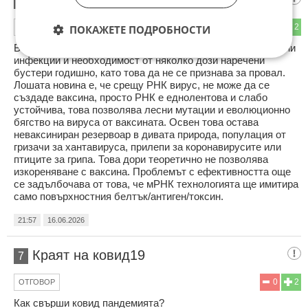
6
0
2
ОТГОВОР
ПОКАЖЕТЕ ПОДРОБНОСТИ
Ваксини с авангардни биотехнологии, допускащи пробивни
инфекции и необходимост от няколко дози наречени
бустери годишно, като това да не се признава за провал.
Лошата новина е, че срещу РНК вирус, не може да се
създаде ваксина, просто РНК е еднолентова и слабо
устойчива, това позволява лесни мутации и еволюционно
бягство на вируса от ваксината. Освен това остава
неваксиниран резервоар в дивата природа, популация от
гризачи за хантавируса, прилепи за коронавирусите или
птиците за грипа. Това дори теоретично не позволява
изкореняване с ваксина. Проблемът с ефективността още
се задълбочава от това, че мРНК технологията ще имитира
само повърхностния белтък/антиген/токсин.
21:57
16.06.2026
Краят на ковид19
7
0
2
ОТГОВОР
Как свърши ковид пандемията?