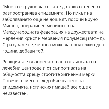
"Много е трудно да се каже до каква степен се
разпространява епидемията. Но пикът на
заболяването още не дошъл", посочи Бруно
Мишон, оперативен мениджър на
Международната федерация на дружествата на
Червения кръст и Червения полумесец (МФЧК).
Страхуваме се, че това може да продължи една
година, добави той.
Реакцията е възпрепятствана от липсата на
лечебни центрове и от съпротивата на
общността срещу строгите хигиенни мерки.
Повече от месец след обявяването на
епидемията, истинският мащаб все още е
неизвестен.