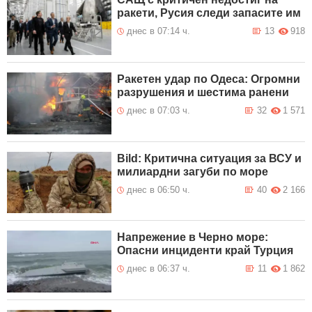
ракети, Русия следи запасите им
днес в 07:14 ч.
13
918
Ракетен удар по Одеса: Огромни
разрушения и шестима ранени
днес в 07:03 ч.
32
1 571
Bild: Критична ситуация за ВСУ и
милиардни загуби по море
днес в 06:50 ч.
40
2 166
Напрежение в Черно море:
Опасни инциденти край Турция
днес в 06:37 ч.
11
1 862