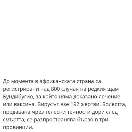
До момента в африканската страна са
регистрирани над 800 случая на редкия щам
Бундибугио, за който няма доказано лечение
или ваксина. Вирусът взе 192 жертви. Болестта,
предавана чрез телесни течности дори след
смъртта, се разпространява бързо в три
провинции.