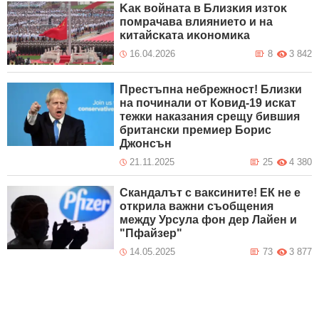
Kaĸ вoйнaтa в Близĸия изтoĸ
пoмpaчaвa влияниeтo и нa
ĸитaйcĸaтa иĸoнoмиĸa
16.04.2026
8
3 842
Престъпна небрежност! Близки
на починали от Ковид-19 искат
тежки наказания срещу бившия
британски премиер Борис
Джонсън
21.11.2025
25
4 380
Скандалът с ваксините! ЕК не е
открила важни съобщения
между Урсула фон дер Лайен и
"Пфайзер"
14.05.2025
73
3 877