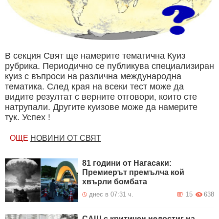
В секция Свят ще намерите тематична Куиз
рубрика. Периодично се публикува специализиран
куиз с въпроси на различна международна
тематика. След края на всеки тест може да
видите резултат с верните отговори, които сте
натрупали. Другите куизове може да намерите
тук. Успех !
ОЩЕ
НОВИНИ ОТ СВЯТ
81 години от Нагасаки:
Премиерът премълча кой
хвърли бомбата
днес в 07:31 ч.
15
638
САЩ с критичен недостиг на