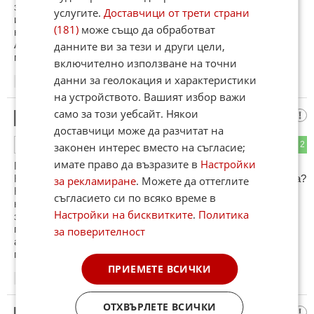
забранените паркове, беше една от първите Ковидни
услугите.
Доставчици от трети страни
измами. Маскирането също намаляваше осветената част
(181)
може също да обработват
на лицето...
Ако се анализират и другите мерки, също ще разберете
данните ви за тези и други цели,
механизмите на Ковид пандемията.
включително използване на точни
данни за геолокация и характеристики
21:47
16.06.2026
на устройството. Вашият избор важи
само за този уебсайт. Някои
Повече тестове
5
доставчици може да разчитат на
0
2
ОТГОВОР
законен интерес вместо на съгласие;
имате право да възразите в
Настройки
Повече тестване, всекидневно тестване.
Как всяка мярка целеше удължаване на ковид пандемията?
за рекламиране
. Можете да оттеглите
Например ПиСиАр теста не показва вирусоносители, а
съгласието си по всяко време в
наличие на РНК фрагменти от него/наречени Праймъри,
Настройки на бисквитките
.
Политика
затова се появиха "Безсимптомно болни". Лъжливо
положителните при ПиСиАр зависят от броя цикли-
за поверителност
амплификации и за над 25 цикъла за ковид, е лъжливо
положителен...
ПРИЕМЕТЕ ВСИЧКИ
21:55
16.06.2026
ОТХВЪРЛЕТЕ ВСИЧКИ
Провалът на мРНК