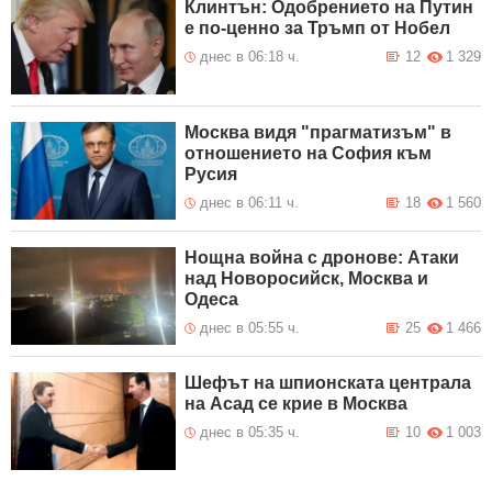
Клинтън: Одобрението на Путин
е по-ценно за Тръмп от Нобел
днес в 06:18 ч.
12
1 329
Москва видя "прагматизъм" в
отношението на София към
Русия
днес в 06:11 ч.
18
1 560
Нощна война с дронове: Атаки
над Новоросийск, Москва и
Одеса
днес в 05:55 ч.
25
1 466
Шефът на шпионската централа
на Асад се крие в Москва
днес в 05:35 ч.
10
1 003