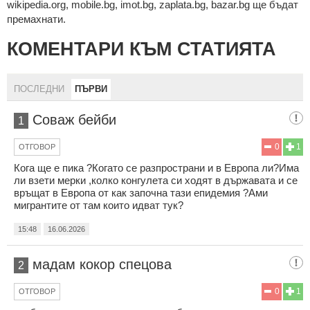
wikipedia.org, mobile.bg, imot.bg, zaplata.bg, bazar.bg ще бъдат
премахнати.
КОМЕНТАРИ КЪМ СТАТИЯТА
ПОСЛЕДНИ
ПЪРВИ
Соваж бейби
1
0
1
ОТГОВОР
Кога ще е пика ?Когато се разпространи и в Европа ли?Има
ли взети мерки ,колко конгулета си ходят в държавата и се
връщат в Европа от как започна тази епидемия ?Ами
мигрантите от там които идват тук?
15:48
16.06.2026
мадам кокор спецова
2
0
1
ОТГОВОР