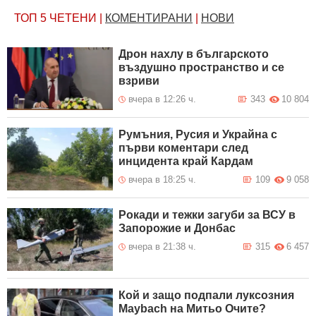
ТОП 5
ЧЕТЕНИ
|
КОМЕНТИРАНИ
|
НОВИ
Дрон нахлу в българското
въздушно пространство и се
взриви
вчера в 12:26 ч.
343
10 804
Румъния, Русия и Украйна с
първи коментари след
инцидента край Кардам
вчера в 18:25 ч.
109
9 058
Рокади и тежки загуби за ВСУ в
Запорожие и Донбас
вчера в 21:38 ч.
315
6 457
Кой и защо подпали луксозния
Maybach на Митьо Очите?