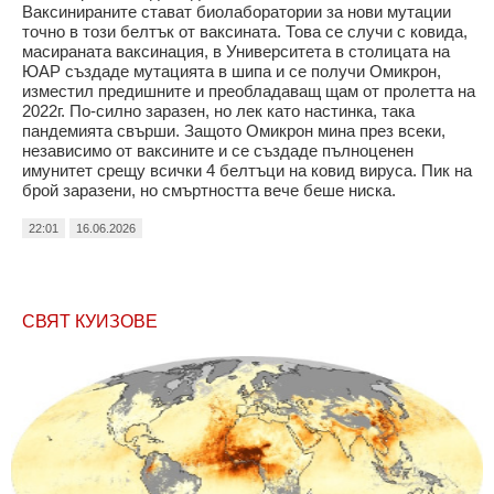
Ваксинираните стават биолаборатории за нови мутации
точно в този белтък от ваксината. Това се случи с ковида,
масираната ваксинация, в Университета в столицата на
ЮАР създаде мутацията в шипа и се получи Омикрон,
изместил предишните и преобладаващ щам от пролетта на
2022г. По-силно заразен, но лек като настинка, така
пандемията свърши. Защото Омикрон мина през всеки,
независимо от ваксините и се създаде пълноценен
имунитет срещу всички 4 белтъци на ковид вируса. Пик на
брой заразени, но смъртността вече беше ниска.
22:01
16.06.2026
СВЯТ КУИЗОВЕ