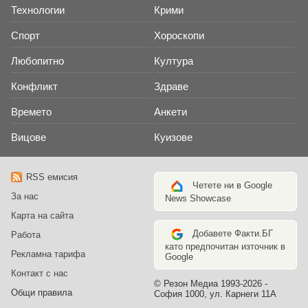
Технологии
Крими
Спорт
Хороскопи
Любопитно
Култура
Конфликт
Здраве
Времето
Анкети
Вицове
Куизове
RSS емисия
Четете ни в Google
За нас
News Showcase
Карта на сайта
Добавете Факти.БГ
Работа
като предпочитан източник в
Рекламна тарифа
Google
Контакт с нас
© Резон Медиа 1993-2026 -
Общи правила
София 1000, ул. Карнеги 11А