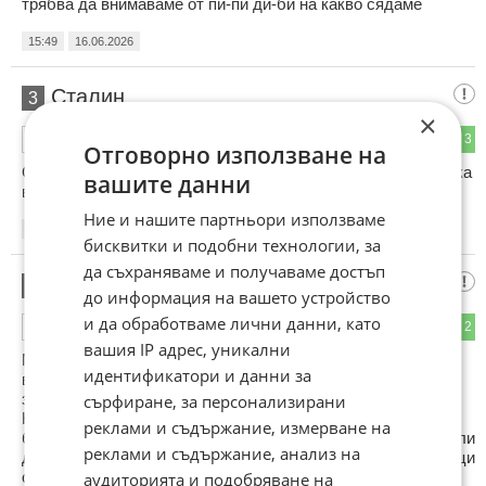
трябва да внимаваме от пи-пи ди-би на какво сядаме
15:49
16.06.2026
Сталин
3
×
0
3
ОТГОВОР
Отговорно използване на
Стига с тая Ебола,еболата е полезна ,вижте само в Африка
вашите данни
всяка година по 100 милиона примата се развъждат
Ние и нашите партньори използваме
15:59
16.06.2026
бисквитки и подобни технологии, за
да съхраняваме и получаваме достъп
Как започна к 19
4
до информация на вашето устройство
и да обработваме лични данни, като
0
2
ОТГОВОР
вашия IP адрес, уникални
Медицината стана догматична религия на страха, а
идентификатори и данни за
ваксините са нейната светена вода. Оздравяването от
заразни болести винаги е вследствие на имунитета.
сърфиране, за персонализирани
Например витамин Д, синтезиран в кожата при слънчеви
реклами и съдържание, измерване на
бани, или от хр. добавки, силно спомага за оздравяване или
реклами и съдържание, анализ на
дори за незаболяване, но във вида прохормон, две седмици
след приемане. Мярката "останете в къщи", заедно със
аудиторията и подобряване на