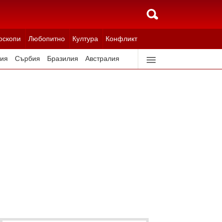
оскопи
Любопитно
Култура
Конфликт
ия
Сърбия
Бразилия
Австралия
идерландия
Северна Корея