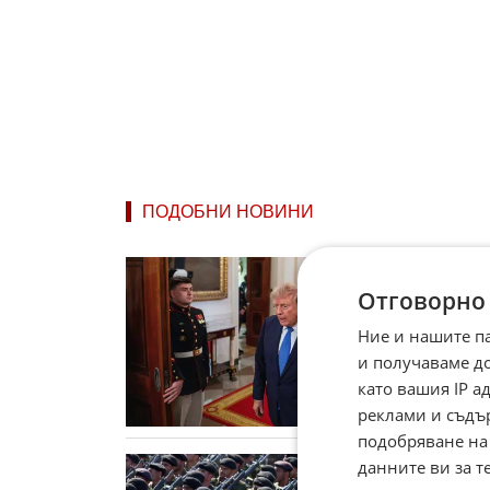
ПОДОБНИ НОВИНИ
Тръмп 
скоро
Отговорно
Америка
очаква 
Ние и нашите п
въоръже
и получаваме д
днес в 
като вашия IP 
реклами и съдъ
подобряване на
Иран п
данните ви за т
Тръмп 