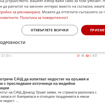
на устройството. Вашият избор важи само за този уебсайт. 
предприел координиран дипломатически натиск върху
 да разчитат на законен интерес вместо на съгласие; имате
те от Персийския залив, като изрично ги е предупредил, че
тройки за рекламиране
. Можете да оттеглите съгласието си 
 ще удари техните ...
исквитките
.
Политика за поверителност
 18:26 ч.
56
3 184
ОТХВЪРЛЕТЕ ВСИЧКИ
ПРИЕМЕ
няма достатъчно ракети, за да атакува Иран?
и наред редица международни медии съобщават, че
ПОДРОБНОСТИ
телните ракети и ракетите с голям обсег на американската
ивършват. И то точно ...
 17:15 ч.
46
2 437
отрече САЩ да изпитват недостиг на оръжия и
и с преследване източници на медийни
кации
нтът на САЩ Доналд Тръмп заяви, че страната разполага с
 запаси от боеприпаси и отхвърли твърденията в някои
е недост ...