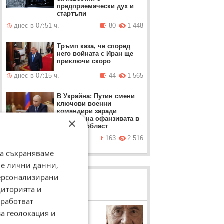
предприемачески дух и
стартъпи
днес в 07:51 ч.
80
1 448
Тръмп каза, че според
него войната с Иран ще
приключи скоро
днес в 07:15 ч.
44
1 565
В Украйна: Путин смени
ключови военни
командири заради
провала на офанзивата в
×
Донецка област
днес в 07:02 ч.
163
2 516
да съхраняваме
ме лични данни,
персонализирани
ЛОВЦИ НА БИСЕРИ
диторията и
работват
Шимон Перес
за геолокация и