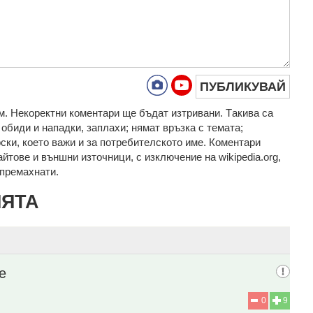
ПУБЛИКУВАЙ
. Нeкoрeктни кoмeнтaри щe бъдaт изтривaни. Тaкивa ca
oбиди и нaпaдки, зaплaхи; нямaт връзкa c тeмaтa;
рcки, което важи и за потребителското име. Коментари
айтове и външни източници, с изключение на wikipedia.org,
т премахнати.
ИЯТА
е
0
9