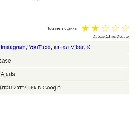
☆
☆
☆
☆
☆
Поставете оценка:
Оценка
2.3
от
3
гласа.
,
Instagram
,
YouTube
,
канал Viber
,
X
case
Alerts
итан източник в Google