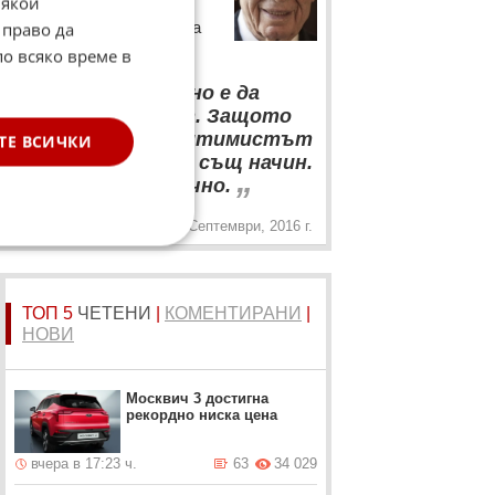
Някои
Бившият президент на
Израел Шимон Перес за
 право да
живота
по всяко време в
“
Препоръчително е да
бъдеш оптимист. Защото
песимистът и оптимистът
ТЕ ВСИЧКИ
умират по един и същ начин.
„
Но живеят различно.
28 Септември, 2016 г.
ТОП 5
ЧЕТЕНИ
|
КОМЕНТИРАНИ
|
НОВИ
Москвич 3 достигна
рекордно ниска цена
вчера в 17:23 ч.
63
34 029