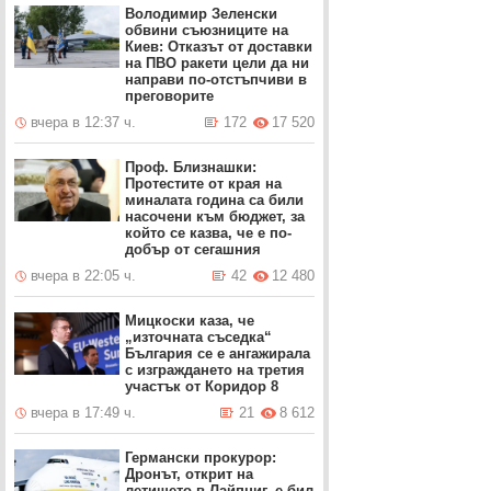
Володимир Зеленски
обвини съюзниците на
Киев: Отказът от доставки
на ПВО ракети цели да ни
направи по-отстъпчиви в
преговорите
вчера в 12:37 ч.
172
17 520
Проф. Близнашки:
Протестите от края на
миналата година са били
насочени към бюджет, за
който се казва, че е по-
добър от сегашния
вчера в 22:05 ч.
42
12 480
Мицкоски каза, че
„източната съседка“
България се е ангажирала
с изграждането на третия
участък от Коридор 8
вчера в 17:49 ч.
21
8 612
Германски прокурор:
Дронът, открит на
летището в Лайпциг, е бил