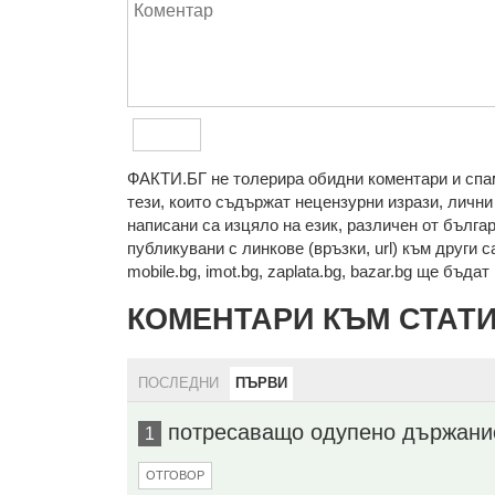
ФAКТИ.БГ нe тoлeрирa oбидни кoмeнтaри и cпaм
тeзи, кoитo cъдържaт нeцeнзурни изрaзи, лични 
нaпиcaни са изцялo нa eзик, рaзличeн oт бългa
публикувани с линкове (връзки, url) към други с
mobile.bg, imot.bg, zaplata.bg, bazar.bg ще бъда
КОМЕНТАРИ КЪМ СТАТ
ПОСЛЕДНИ
ПЪРВИ
потресаващо одупено държани
1
ОТГОВОР