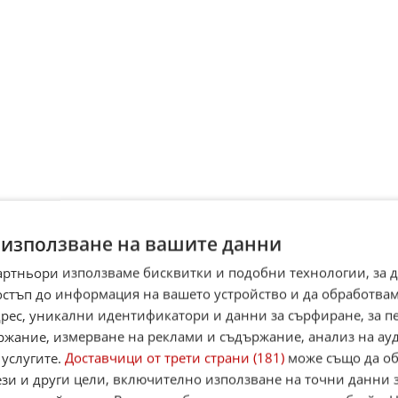
каза, че според него войната с Иран ще приключи
 използване на вашите данни
нският президент Доналд Тръмп каза пред журналисти, че
войната с Иран да приключи скоро и добави, че
артньори използваме бисквитки и подобни технологии, за 
ните сили на САЩ изпитват ...
остъп до информация на вашето устройство и да обработва
07:15 ч.
44
1 565
адрес, уникални идентификатори и данни за сърфиране, за 
ржание, измерване на реклами и съдържание, анализ на ау
 услугите.
Доставчици от трети страни (181)
може също да об
редупреди страните от Персийския залив: Спрете
ези и други цели, включително използване на точни данни 
или ще ви ударим жестоко