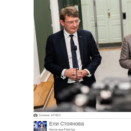
Снимкa: БГНЕС
Ели Стоянова
Автор във Fakti.bg