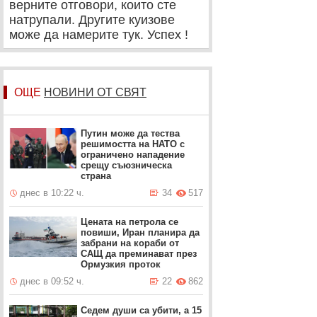
верните отговори, които сте
натрупали. Другите куизове
може да намерите тук. Успех !
ОЩЕ
НОВИНИ ОТ СВЯТ
Путин може да тества
решимостта на НАТО с
ограничено нападение
срещу съюзническа
страна
днес в 10:22 ч.
34
517
Цената на петрола се
повиши, Иран планира да
забрани на кораби от
САЩ да преминават през
Ормузкия проток
днес в 09:52 ч.
22
862
Седем души са убити, а 15