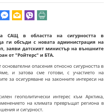
на САЩ в областта на сигурността в
да ги обсъди с новата администрация на
п, заяви датският министър на външните
ан от "Ройтерс" и БТА.
т основателни опасения относно сигурността в
яме, и затова сме готови, с участието на
ите за осигуряване на законните интереси на
илен геополитически интерес към Арктика,
изменението на климата превръщат региона в
шения и сигурност.