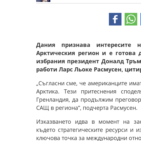
Дания признава интересите 
Арктическия регион и е готова 
избрания президент Доналд Тръм
работи Ларс Льоке Расмусен, цитир
„Съгласни сме, че американците има
Арктика. Тези притеснения сподел
Гренландия, да продължим преговор
САЩ в региона“, подчерта Расмусен.
Изказването идва в момент на зас
където стратегическите ресурси и 
ключова точка за международни отно