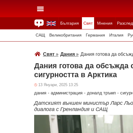
България
Свят
Мнения
Разслед
Здраве
Времето
Анкети
Вицове
Куизове
САЩ
Великобритания
Германия
Италия
Ру
Япония
Швейцария
Северна Македония
Тур
Свят
»
Дания
»
Дания готова да обсъж
Всички държави
Унгария
Дания готова да обсъжда 
сигурността в Арктика
13 Януари, 2025 13:25
дания
-
администрация
-
доналд тръмп
-
сигур
Датският външен министър Ларс Льо
диалога с Гренландия и САЩ