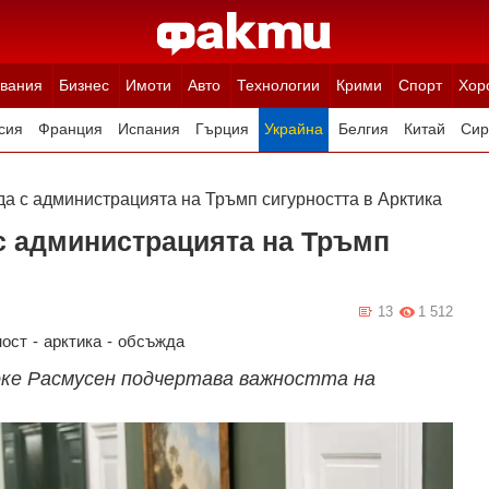
вания
Бизнес
Имоти
Авто
Технологии
Крими
Спорт
Хор
сия
Франция
Испания
Гърция
Украйна
Белгия
Китай
Сир
ция
Полша
Румъния
Иран (Ислямска Република)
Австрия
Н
да с администрацията на Тръмп сигурността в Арктика
с администрацията на Тръмп
13
1 512
ност
-
арктика
-
обсъжда
ке Расмусен подчертава важността на