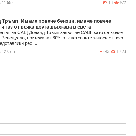
 11:55 ч.
18
972
 Тръмп: Имаме повече бензин, имаме повече
 и газ от всяка друга държава в света
нтът на САЩ Доналд Тръмп заяви, че САЩ, като се вземе
 Венецуела, притежават 60% от световните запаси от нефт
редставяйки рес ...
 12:07 ч.
43
1 423