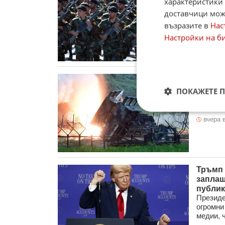
характеристики 
Иран е 
доставчици може
държави
възразите в
Нас
Техеран
Настройки на б
вчера в
Тръмп 
Вече дн
ПОКАЖЕТЕ 
отбрани
армия пр
вчера в
Тръмп 
заплаш
публи
Президе
огромни
медии, ч