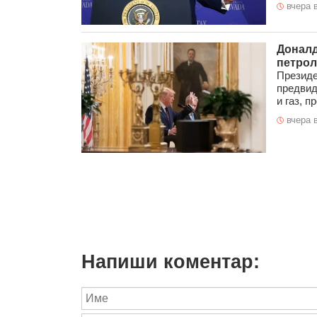
вчера в
Доналд
петрол
Президе
предвид
и газ, п
вчера в
Напиши коментар: