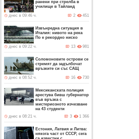
ранени при стрелба в
училище в Тайланд
днес в 09:46 ч.
2
451
Извънредна ситуация в
Италия: нивото на река
По е рекордно ниско
днес в 09:22 ч.
13
981
Соломоновите острови се
стремят да задълбочат
връзките си със САЩ
днес в 08:52 ч.
16
730
Мексиканската полиция
арестува бивш губернатор
във връзка с
мистериозното изчезване
на 43 студенти
днес в 08:21 ч.
3
1 366
Естония, Латвия и Литва:
някога част от СССР, сега
са известни с