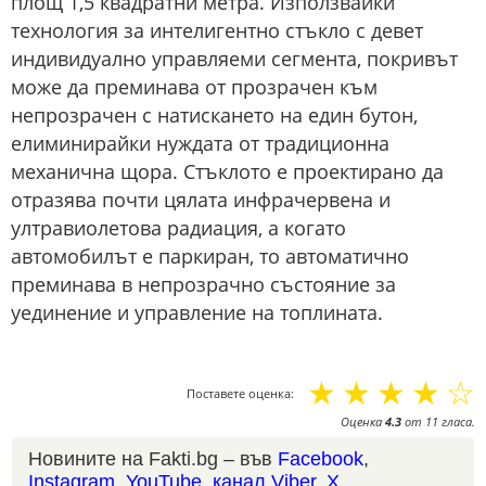
площ 1,5 квадратни метра. Използвайки
технология за интелигентно стъкло с девет
индивидуално управляеми сегмента, покривът
може да преминава от прозрачен към
непрозрачен с натискането на един бутон,
елиминирайки нуждата от традиционна
механична щора. Стъклото е проектирано да
отразява почти цялата инфрачервена и
ултравиолетова радиация, а когато
автомобилът е паркиран, то автоматично
преминава в непрозрачно състояние за
уединение и управление на топлината.
☆
☆
☆
☆
☆
Поставете оценка:
Оценка
4.3
от
11
гласа.
Новините на Fakti.bg – във
Facebook
,
Instagram
,
YouTube
,
канал Viber
,
X