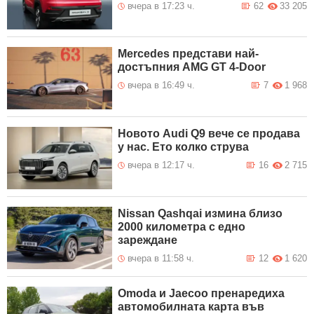
вчера в 17:23 ч.
62
33 205
Mercedes представи най-
достъпния AMG GT 4-Door
вчера в 16:49 ч.
7
1 968
Новото Audi Q9 вече се продава
у нас. Ето колко струва
вчера в 12:17 ч.
16
2 715
Nissan Qashqai измина близо
2000 километра с едно
зареждане
вчера в 11:58 ч.
12
1 620
Omoda и Jaecoo пренаредиха
автомобилната карта във