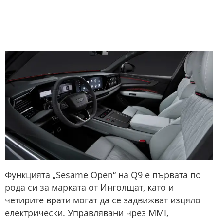
Функцията „Sesame Open“ на Q9 е първата по
рода си за марката от Инголщат, като и
четирите врати могат да се задвижват изцяло
електрически. Управлявани чрез MMI,