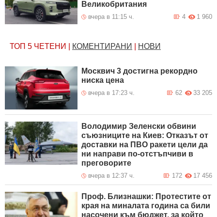
Великобритания
вчера в 11:15 ч.
4
1 960
ТОП 5
ЧЕТЕНИ
|
КОМЕНТИРАНИ
|
НОВИ
Москвич 3 достигна рекордно
ниска цена
вчера в 17:23 ч.
62
33 205
Володимир Зеленски обвини
съюзниците на Киев: Отказът от
доставки на ПВО ракети цели да
ни направи по-отстъпчиви в
преговорите
вчера в 12:37 ч.
172
17 456
Проф. Близнашки: Протестите от
края на миналата година са били
насочени към бюджет, за който