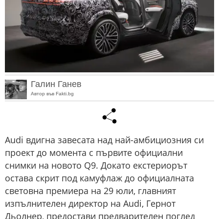
Галин Ганев
Автор във Fakti.bg
Audi вдигна завесата над най-амбициозния си
проект до момента с първите официални
снимки на новото Q9. Докато екстериорът
остава скрит под камуфлаж до официалната
световна премиера на 29 юли, главният
изпълнителен директор на Audi, Гернот
Дьолнер, предостави предварителен поглед