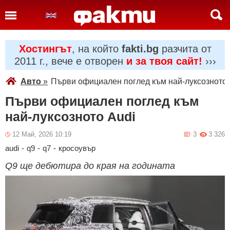
Хостингът
, на който
fakti.bg
разчита от
2011 г., вече е отворен
и за твоя сайт!
›››
Авто
»
Първи официален поглед към най-луксозното 
Първи официален поглед към
най-луксозното Audi
12 Май, 2026 10:19
3
3 326
audi
-
q9
-
q7
-
кросоувър
Q9 ще дебютира до края на годината