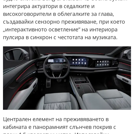
интегрира актуатори в седалките и
високоговорители в облегалките за глава,
създавайки сензорно преживяване, при което
„интерактивното осветление“ на интериора
пулсира в синхрон с честотата на музиката.
Централен елемент на преживяването в
кабината е панорамният слънчев покрив с