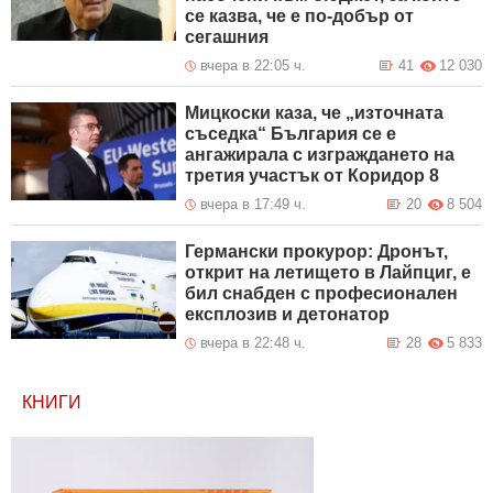
се казва, че е по-добър от
сегашния
вчера в 22:05 ч.
41
12 030
Мицкоски каза, че „източната
съседка“ България се е
ангажирала с изграждането на
третия участък от Коридор 8
вчера в 17:49 ч.
20
8 504
Германски прокурор: Дронът,
открит на летището в Лайпциг, е
бил снабден с професионален
експлозив и детонатор
вчера в 22:48 ч.
28
5 833
КНИГИ