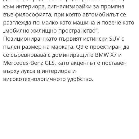
към интериора, сигнализирайки за промяна
във философията, при която автомобилът се
разглежда по-малко като машина и повече като
„мобилно жилищно пространство“.
Позициониран като първият истински SUV с
пълен размер на марката, Q9 е проектиран да
се съревновава с доминиращите BMW X7 и
Mercedes-Benz GLS, като акцентът е поставен
върху лукса в интериора и
високотехнологичното удобство.