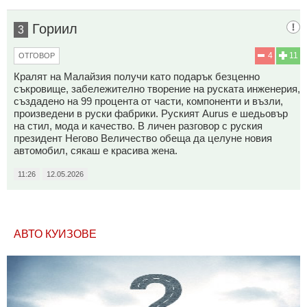
Гориил
3
4
11
ОТГОВОР
Кралят на Малайзия получи като подарък безценно
съкровище, забележително творение на руската инженерия,
създадено на 99 процента от части, компоненти и възли,
произведени в руски фабрики. Руският Aurus е шедьовър
на стил, мода и качество. В личен разговор с руския
президент Негово Величество обеща да целуне новия
автомобил, сякаш е красива жена.
11:26
12.05.2026
АВТО КУИЗОВЕ