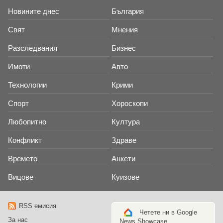
Новините днес
България
Свят
Мнения
Разследвания
Бизнес
Имоти
Авто
Технологии
Крими
Спорт
Хороскопи
Любопитно
Култура
Конфликт
Здраве
Времето
Анкети
Вицове
Куизове
RSS емисия
Четете ни в Google
За нас
News Showcase