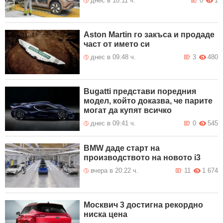
днес в 10:11 ч.
0
1
6 Август 2026
път III-8402 с. Церово – с.
20:50
Виноградец
Временно се ограничава
6 Август 2026
движението по път II-16 и в
Aston Martin го закъса и продаде
20:50
двете посоки Искърско дефиле
част от името си
при Гара Лакатник
днес в 09:48 ч.
3
480
Бюлетин за 06.08.2026 17:30
6 Август 2026
18:25
Bugatti представи поредния
модел, който доказва, че парите
могат да купят всичко
днес в 09:41 ч.
0
545
BMW даде старт на
производството на новото i3
вчера в 20:22 ч.
11
1 674
Москвич 3 достигна рекордно
ниска цена