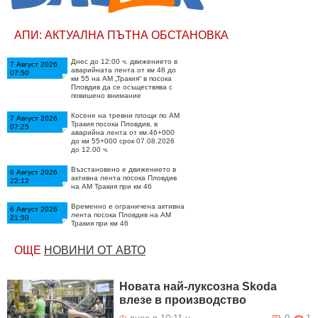
АПИ: АКТУАЛНА ПЪТНА ОБСТАНОВКА
Днес до 12:00 ч. движението в
7 Август 2026
аварийната лента от км 46 до
07:50
км 55 на АМ „Тракия“ в посока
Пловдив да се осъществява с
повишено внимание
Косене на тревни площи по АМ
7 Август 2026
Тракия посока Пловдив, в
07:25
аварийна лента от км.46+000
до км 55+000 срок 07.08.2026
до 12.00 ч.
Възстановено е движението в
6 Август 2026
активна лента посока Пловдив
22:12
на АМ Тракия при км 46
Временно е ограничена активна
6 Август 2026
лента посока Пловдив на АМ
21:50
Тракия при км 46
Възстановено е движението за
6 Август 2026
ОЩЕ
НОВИНИ ОТ АВТО
МПС над 12т на АМ Тракия
20:50
посока Пловдив.
Възстановено е движението по
6 Август 2026
Новата най-луксозна Skoda
път II-16 при км 33+000 гара
20:50
Лакатник
влезе в производство
Възстановено е движението по