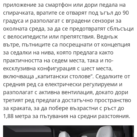
приложение за смартфон или дори педала на
спирачката, вратите се отварят под ъгъл до 90
градуса и разполагат с вградени сензори за
околната среда, за да се предотвратят сблъсъци
с велосипедисти или препятствия. Веднъж
вътре, пътниците са посрещнати от концепция
за седалки на нива, която предлага както
практичността на седем места, така и по-
ексклузивна конфигурация с шест места,
включваща „капитански столове“. Седалките от
средния ред са електрически регулируеми и
разполагат с активна вентилация, докато дори
третият ред предлага достатъчно пространство
за краката, за да побере възрастни с ръст до
1,88 метра за пътувания на средни разстояния.