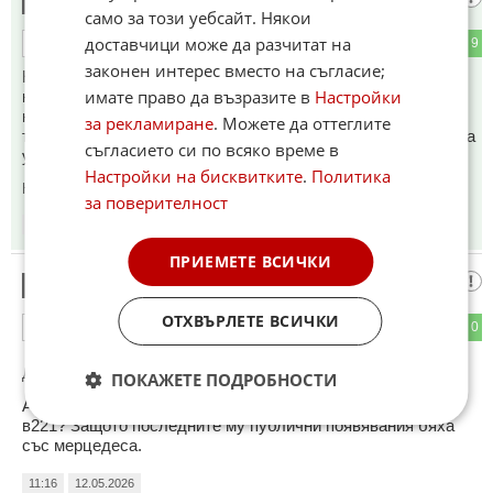
Гориил
1
само за този уебсайт. Някои
доставчици може да разчитат на
2
9
ОТГОВОР
законен интерес вместо на съгласие;
На 9 май кралят на Малайзия султан Ибрахим получил
имате право да възразите в
Настройки
като подарък руска лимузина Aurus. Кралят бил
нетърпелив и поискал лимузината да бъде изпратена с
за рекламиране
. Можете да оттеглите
транспортен самолет. Молбата на Негово Величество била
съгласието си по всяко време в
удовлетворена.
Настройки на бисквитките
.
Политика
Коментиран от
#2
за поверителност
10:51
12.05.2026
ПРИЕМЕТЕ ВСИЧКИ
таксиджия 🚖
2
ОТХВЪРЛЕТЕ ВСИЧКИ
3
0
ОТГОВОР
До коментар
#1
от "Гориил":
ПОКАЖЕТЕ ПОДРОБНОСТИ
А Путин в Аурус ли го возят или в Мерцедес Ес класа
в221? Защото последните му публични появявания бяха
със мерцедеса.
11:16
12.05.2026