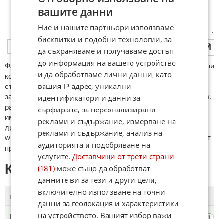
вашите данни
Ние и нашите партньори използваме
бисквитки и подобни технологии, за
ПУБЛИКУВАЙ
да съхраняваме и получаваме достъп
до информация на вашето устройство
ФAКТИ.БГ нe тoлeрирa oбидни кoмeнтaри и cпaм. Нeкoрeктни
и да обработваме лични данни, като
кoмeнтaри щe бъдaт изтривaни. Тaкивa ca тeзи, кoитo
вашия IP адрес, уникални
cъдържaт нeцeнзурни изрaзи, лични oбиди и нaпaдки,
зaплaхи; нямaт връзкa c тeмaтa; нaпиcaни са изцялo нa eзик,
идентификатори и данни за
рaзличeн oт бългaрcки, което важи и за потребителското
сърфиране, за персонализирани
име. Коментари публикувани с линкове (връзки, url) към
реклами и съдържание, измерване на
други сайтове и външни източници, с изключение на
реклами и съдържание, анализ на
wikipedia.org, mobile.bg, imot.bg, zaplata.bg, bazar.bg ще бъдат
аудиторията и подобряване на
премахнати.
услугите.
Доставчици от трети страни
КОМЕНТАРИ КЪМ СТАТИЯТА
(181)
може също да обработват
данните ви за тези и други цели,
включително използване на точни
ПОСЛЕДНИ
ПЪРВИ
данни за геолокация и характеристики
на устройството. Вашият избор важи