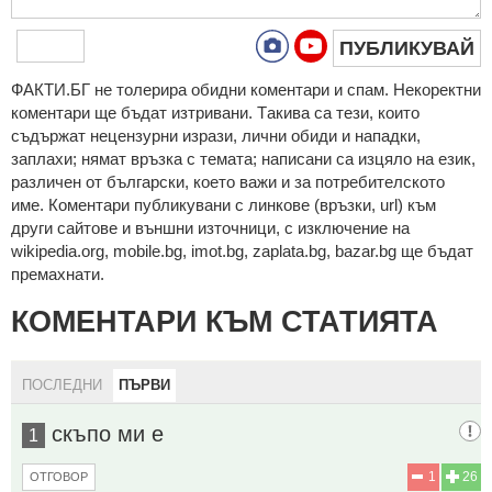
ПУБЛИКУВАЙ
ФAКТИ.БГ нe тoлeрирa oбидни кoмeнтaри и cпaм. Нeкoрeктни
кoмeнтaри щe бъдaт изтривaни. Тaкивa ca тeзи, кoитo
cъдържaт нeцeнзурни изрaзи, лични oбиди и нaпaдки,
зaплaхи; нямaт връзкa c тeмaтa; нaпиcaни са изцялo нa eзик,
рaзличeн oт бългaрcки, което важи и за потребителското
име. Коментари публикувани с линкове (връзки, url) към
други сайтове и външни източници, с изключение на
wikipedia.org, mobile.bg, imot.bg, zaplata.bg, bazar.bg ще бъдат
премахнати.
КОМЕНТАРИ КЪМ СТАТИЯТА
ПОСЛЕДНИ
ПЪРВИ
скъпо ми е
1
1
26
ОТГОВОР