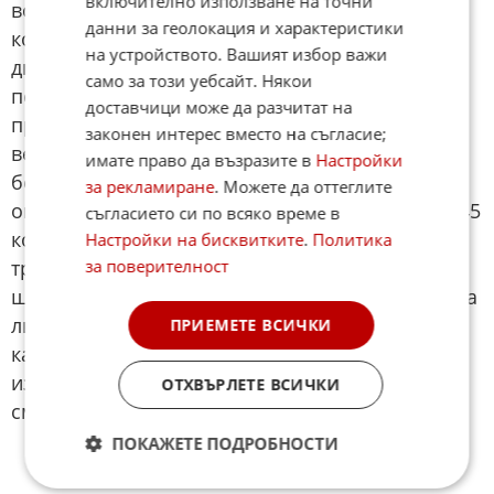
включително използване на точни
волтова мека хибридна система (MHEV),
данни за геолокация и характеристики
комбинирана с автоматична трансмисия с
на устройството. Вашият избор важи
двоен съедините. И докато двигателят е добре
само за този уебсайт. Някои
познатият 1.2 на Stellantis, той не е директно
доставчици може да разчитат на
пренесен от предходния модел. Мощността
законен интерес вместо на съгласие;
вече е нараснала до 136 конски сили за
имате право да възразите в
Настройки
бензиновия двигател, а електромотора добавя
за рекламиране
. Можете да оттеглите
още 21 конски сили за системна мощност от 145
съгласието си по всяко време в
конски сили. За разлика от предходния модел,
Настройки на бисквитките
.
Политика
трансмисията вече не е с осем предавки, а с
за поверителност
шест, но честно казано, това е нещо, което едва
ли ще забележите по време на шофиране, тъй
ПРИЕМЕТЕ ВСИЧКИ
като скоростната кутия превключва
изключително плавно и често не усещате кога
ОТХВЪРЛЕТЕ ВСИЧКИ
сменя предавки.
ПОКАЖЕТЕ ПОДРОБНОСТИ