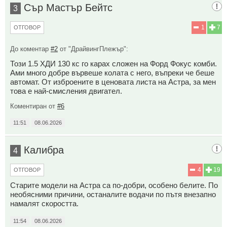
Сър Мастър Бейтс
3
1
7
ОТГОВОР
До коментар
#2
от "ДрайвингПлежър":
Този 1.5 ХДИ 130 кс го карах сложен на Форд Фокус комби.
Ами много добре вървеше колата с него, въпреки че беше
автомат. От изброените в ценовата листа на Астра, за мен
това е най-смисления двигател.
Коментиран от
#6
11:51
08.06.2026
Калибра
4
4
19
ОТГОВОР
Старите модели на Астра са по-добри, особено белите. По
необясними причини, останалите водачи по пътя внезапно
намалят скоростта.
11:54
08.06.2026