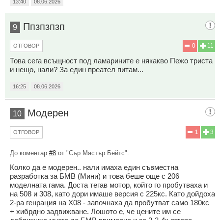
13:40
08.06.2026
Ппзпзпзп
9
0
11
ОТГОВОР
Това сега всъщност под ламарините е някакво Пежо триста
и нещо, нали? За един преател питам...
16:25
08.06.2026
Модерен
10
1
3
ОТГОВОР
До коментар
#8
от "Сър Мастър Бейтс":
Колко да е модерен.. нали имаха един съвместна
разработка за БМВ (Мини) и това беше още с 206
моделната гама. Доста тегав мотор, който го пробутваха и
на 508 и 308, като дори имаше версия с 225кс. Като дойдоха
2-ра генрация на Х08 - започнаха да пробутват само 180кс
+ хибрдно задвижване. Лошото е, че цените им се