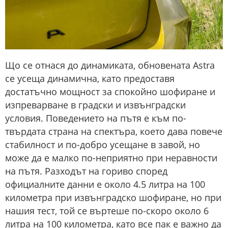
Що се отнася до динамиката, обновената Astra
се усеща динамична, като предоставя
достатъчно мощност за спокойно шофиране и
изпреварване в градски и извънградски
условия. Поведението на пътя е към по-
твърдата страна на спектъра, което дава повече
стабилност и по-добро усещане в завой, но
може да е малко по-неприятно при неравности
на пътя. Разходът на гориво според
официалните данни е около 4.5 литра на 100
километра при извънградско шофиране, но при
нашия тест, той се въртеше по-скоро около 6
литра на 100 километра, като все пак е важно да