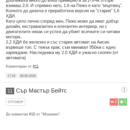
доближиха много до БМВ примерно и за 2-3-4к отгоре
взимаш 2.0. И спрямно него, 1.6 на Пежо е като "мъртвец".
Колкото до дизела е преработена версия на "стария" 1.6
ХДИ.
Като цяло лично според мен, Пежо може да имат добър
дизайн, екстравагантен и елегантен интериор, но с
двигателите някак си успхя да убият всичките си читави
мотори..
2.2 ХДИ бе железен и със стария автомат на Аисин
вървеше топ. С тежък крак, съм минавал 950км с едно
зареждане. Наследника му 2.0 ХДИ е ужасно скопен (от
автомата)
Коментиран от
#11
17:26
08.06.2026
Сър Мастър Бейтс
11
0
5
ОТГОВОР
До коментар
#10
от "Модерен":
Не съм на 100% сигурен, но мисля че 1.6 турбото в тази
Астра няма нищо общи с 1.6 THP, който беше обща