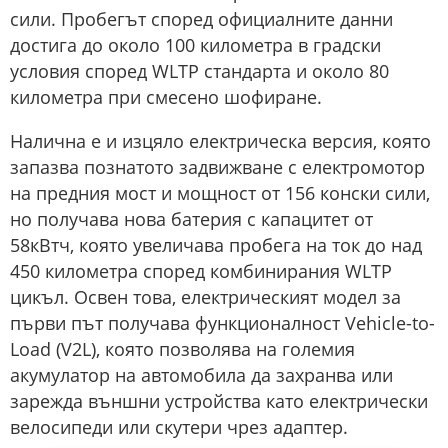
сили. Пробегът според официалните данни
достига до около 100 километра в градски
условия според WLTP стандарта и около 80
километра при смесено шофиране.
Налична е и изцяло електрическа версия, която
запазва познатото задвижване с електромотор
на предния мост и мощност от 156 конски сили,
но получава нова батерия с капацитет от
58кВтч, която увеличава пробега на ток до над
450 километра според комбинирания WLTP
цикъл. Освен това, електрическият модел за
първи път получава функционалност Vehicle-to-
Load (V2L), която позволява на големия
акумулатор на автомобила да захранва или
зарежда външни устройства като електрически
велосипеди или скутери чрез адаптер.