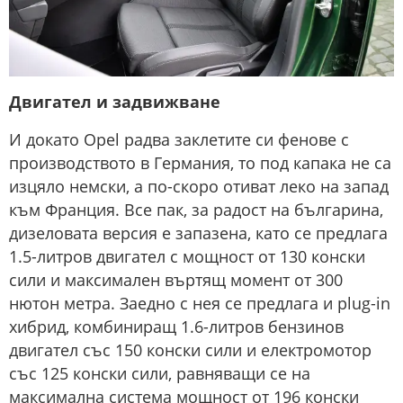
Двигател и задвижване
И докато Opel радва заклетите си фенове с
производството в Германия, то под капака не са
изцяло немски, а по-скоро отиват леко на запад
към Франция. Все пак, за радост на българина,
дизеловата версия е запазена, като се предлага
1.5-литров двигател с мощност от 130 конски
сили и максимален въртящ момент от 300
нютон метра. Заедно с нея се предлага и plug-in
хибрид, комбиниращ 1.6-литров бензинов
двигател със 150 конски сили и електромотор
със 125 конски сили, равняващи се на
максимална система мощност от 196 конски