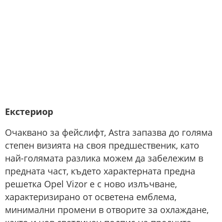
Екстериор
Очаквано за фейслифт, Astra запазва до голяма
степен визията на своя предшественик, като
най-голямата разлика можем да забележим в
предната част, където характерната предна
решетка Opel Vizor е с ново излъчване,
характеризирано от осветена емблема,
минимални промени в отворите за охлаждане,