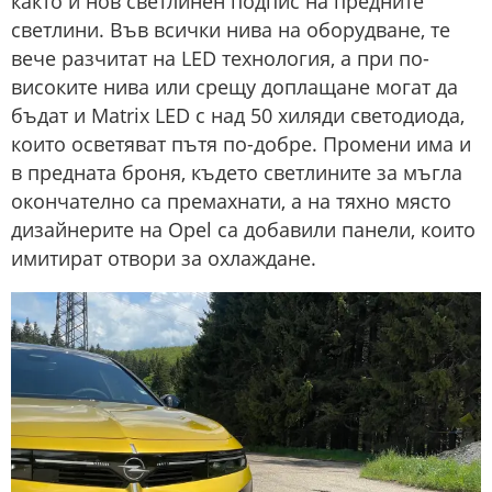
както и нов светлинен подпис на предните
светлини. Във всички нива на оборудване, те
вече разчитат на LED технология, а при по-
високите нива или срещу доплащане могат да
бъдат и Matrix LED с над 50 хиляди светодиода,
които осветяват пътя по-добре. Промени има и
в предната броня, където светлините за мъгла
окончателно са премахнати, а на тяхно място
дизайнерите на Opel са добавили панели, които
имитират отвори за охлаждане.