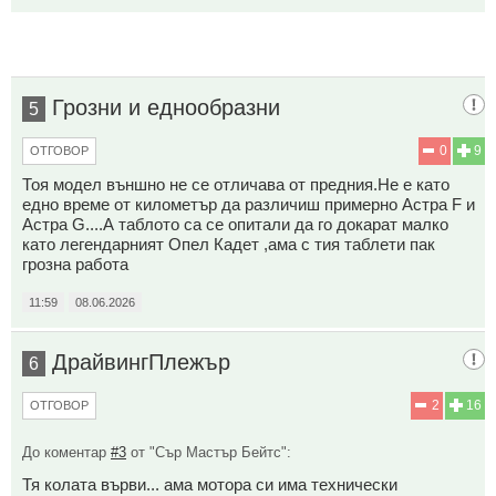
Грозни и еднообразни
5
0
9
ОТГОВОР
Тоя модел външно не се отличава от предния.Не е като
едно време от километър да различиш примерно Астра F и
Астра G....А таблото са се опитали да го докарат малко
като легендарният Опел Кадет ,ама с тия таблети пак
грозна работа
11:59
08.06.2026
ДрайвингПлежър
6
2
16
ОТГОВОР
До коментар
#3
от "Сър Мастър Бейтс":
Тя колата върви... ама мотора си има технически