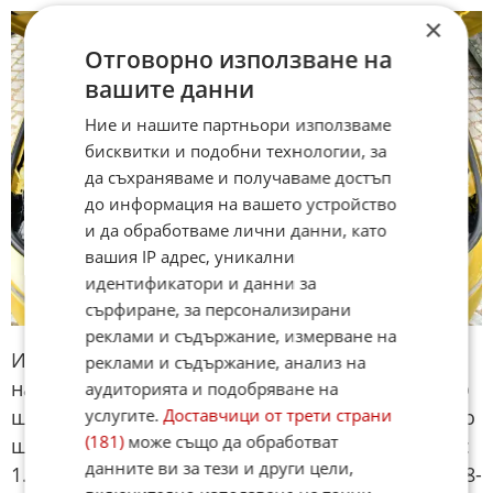
×
Отговорно използване на
вашите данни
Ние и нашите партньори използваме
бисквитки и подобни технологии, за
да съхраняваме и получаваме достъп
до информация на вашето устройство
и да обработваме лични данни, като
вашия IP адрес, уникални
идентификатори и данни за
сърфиране, за персонализирани
реклами и съдържание, измерване на
И след като изредихме почти всички вариации
реклами и съдържание, анализ на
на новата Astra, стигаме и до последната, която
аудиторията и подобряване на
шофирахме по време на нашия тест и вероятно
услугите.
Доставчици от трети страни
(181)
може също да обработват
ще бъде и най-продавана, а именно версията с
данните ви за тези и други цели,
1.2-литров трицлиндров бензинов двигател с 48-