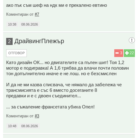
ако пък съм шеф на ндк ми е прекалено евтино
Коментиран от
#7
10:38
08.06.2026
ДрайвингПлежър
2
3
22
ОТГОВОР
Като дизайн ОК... но двигателите са пълен шит! Тоя 1,2
мотор е подигравка! А 1,6 трябва да влачи почти половин
тон допълнително иначе е не лош. но е безсмислен
И да не ми казва списвача, че нямало да забележа че
трансмисията е със 6 вместо досеганите 8
предавки и е с двоен съединител...
... за съжаление франсетата убиха Опел!
Коментиран от
#3
10:48
08.06.2026