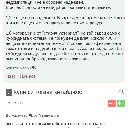
недомислици и не е особено надежден.
Все пак 1,5д остава най-добрия вариант от всичките.
1,2 е още по ненадежден. Въпреки, че го променяха няколко
пъти все още си е недоразумение с нисък ресурс.
1,6 мотора си е от "стария материал", но той върви само с
хубридната система и е принуден да влачи около 400 и
нещо кг допълнителна тежест. И освен чисто физическата
тежест тежи и на джоба щото е скъп. Ако го предлагаха без
хубридния модул щеше да е бестселър и щеше да е много
ама много добро задвижване за тази кола.
Коментиран от
#8
12:30
08.06.2026
Купи си тогава китайджос
7
7
2
ОТГОВОР
До коментар
#1
от "скъпо ми е":
ама тази технология китайската не се е доказала с