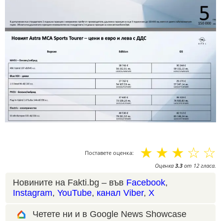
☆
☆
☆
☆
☆
Поставете оценка:
Оценка
3.3
от
12
гласа.
Новините на Fakti.bg – във
Facebook
,
Instagram
,
YouTube
,
канал Viber
,
X
Четете ни и в Google News Showcase