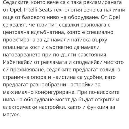
Седалките, които вече са с така рекламираната
от Opel, Intelli-Seats технология вече са налични
още от базовото ниво на оборудване. От Opel
се хвалят, че този тип седалки разполага с
централна вдлъбнатина, която е специално
проектирана за да намали натиска върху
опашната кост и съответно да намали
натоварването при по-дълги разстояния.
Избягвайки от рекламата и споделяйки чистото
си преживяване, седалките предлагат солидна
странична опора и наистина са удобни, като
предлагат разнообразни настройки за
максимално конфигуриране. При по-високите
нива на оборудване могат да бъдат открити и
електрически настройки, както и функция за
масаж.