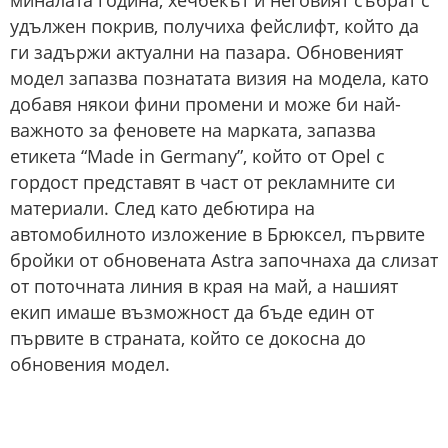
миналата година, хечбекът и неговият събрат с
удължен покрив, получиха фейслифт, който да
ги задържи актуални на пазара. Обновеният
модел запазва познатата визия на модела, като
добавя някои фини промени и може би най-
важното за феновете на марката, запазва
етикета “Made in Germany”, който от Opel с
гордост представят в част от рекламните си
материали. След като дебютира на
автомобилното изложение в Брюксел, първите
бройки от обновената Astra започнаха да слизат
от поточната линия в края на май, а нашият
екип имаше възможност да бъде един от
първите в страната, който се докосна до
обновения модел.