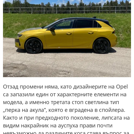
Отзад промени няма, като дизайнерите на Opel
са запазили един от характерните елементи на
модела, а именно третата стоп светлина тип
„перка на акула“, която е вградена в спойлера.
Както и при предходното поколение, липсата на
видим накрайник на ауспуха прави почти
невъзможно да различите кога става въпрос за