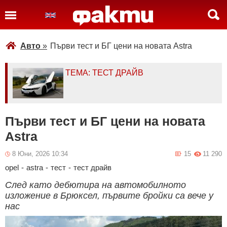
Авто
»
Първи тест и БГ цени на новата Astra
ТЕМА: ТЕСТ ДРАЙВ
Първи тест и БГ цени на новата
Astra
8 Юни, 2026 10:34
15
11 290
opel
-
astra
-
тест
-
тест драйв
След като дебютира на автомобилното
изложение в Брюксел, първите бройки са вече у
нас