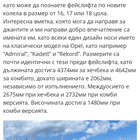
като може да познаете фейслифта по новите
колела в размер от 16, 17 или 18 цола.
Интересна вметка, която мога да направя за
джантите и ми направи добро впечатление са
имената им, като всеки един дизайн носи името
на класически модел на Opel, като например
“Admiral”, “Kadett” и “Rekord”. Размерите са
почти идентични с тези преди фейслифта, като
дължината достига 4374мм за хечбека и 4642мм
за комбито, докато ширината е 2062мм,
независимо от изпълнението. Междуосието е
2675мм при хечбека и 2732мм при комби
версията. Височината достига 1480мм при
комби версията.