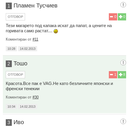
Пламен Тусчиев
1
0
0
ОТГОВОР
Тези магарето под капака искат да папат, а цените на
горивата само растат....
Коментиран от
#11
10:28
14.02.2013
Тошо
2
1
8
ОТГОВОР
Красота.Все пак е VAG.Не като безличните японски и
френски тенекии
Коментиран от
#30
10:34
14.02.2013
Иво
3