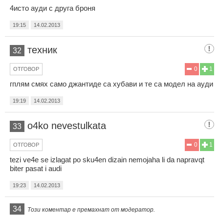
4исто ауди с друга броня
19:15
14.02.2013
техник
32
0
1
ОТГОВОР
гплям смях само джантиде са хубави и те са модел на ауди
19:19
14.02.2013
o4ko nevestulkata
33
0
1
ОТГОВОР
tezi ve4e se izlagat po sku4en dizain nemojaha li da napravqt
biter pasat i audi
19:23
14.02.2013
34
Този коментар е премахнат от модератор.