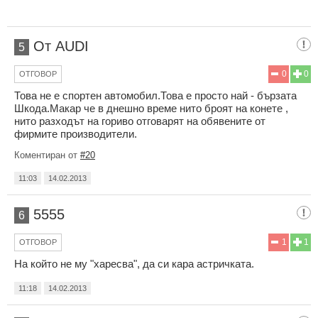
От AUDI
5
0
0
ОТГОВОР
Това не е спортен автомобил.Това е просто най - бързата
Шкода.Макар че в днешно време нито броят на конете ,
нито разходът на гориво отговарят на обявените от
фирмите производители.
Коментиран от
#20
11:03
14.02.2013
5555
6
1
1
ОТГОВОР
На който не му "харесва", да си кара астричката.
11:18
14.02.2013