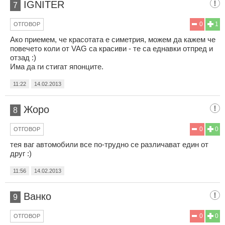
IGNITER
7
0
1
ОТГОВОР
Ако приемем, че красотата е симетрия, можем да кажем че
повечето коли от VAG са красиви - те са еднавки отпред и
отзад :)
Има да ги стигат японците.
11:22
14.02.2013
Жоро
8
0
0
ОТГОВОР
тея ваг автомобили все по-трудно се различават един от
друг :)
11:56
14.02.2013
Ванко
9
0
0
ОТГОВОР