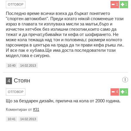
1
1
ОТГОВОР
Последно време всички взеха да бъркат понятието
"спортен автомобил". Преди когато някой споменеше този
израз в главата ти изплуваха мисли за малък,бърз и
изчистен хетчбек без излишни глезотии,които само да
тежат и да пречат,убивайки ти кефа от шофирането. Не
може кола тежаща над тон и половина,с размери колкото
гарсониера в центъра на града да ти прави кефа ръиш ли..
И все пак е хубава.Ще има доста последователи този
модел,това е сигурно.
10:40
14.02.2013
Стоян
4
4
1
ОТГОВОР
Що за бездарен дизайн, прилича на кола от 2000 година.
Коментиран от
#31
10:41
14.02.2013