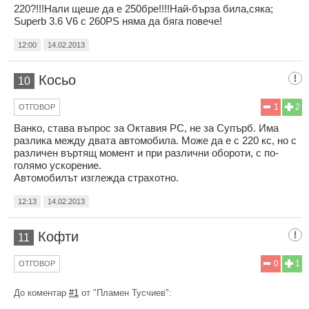
220?!!!Нали щеше да е 250бре!!!!Най-бърза била,сяка;
Superb 3.6 V6 с 260PS няма да бяга повече!
12:00
14.02.2013
Косьо
10
1
2
ОТГОВОР
Ванко, става въпрос за Октавия РС, не за Супърб. Има
разлика между двата автомобила. Може да е с 220 кс, но с
различен въртящ момент и при различни обороти, с по-
голямо ускорение.
Автомобилът изглежда страхотно.
12:13
14.02.2013
Кофти
11
0
1
ОТГОВОР
До коментар
#1
от "Пламен Тусчиев":