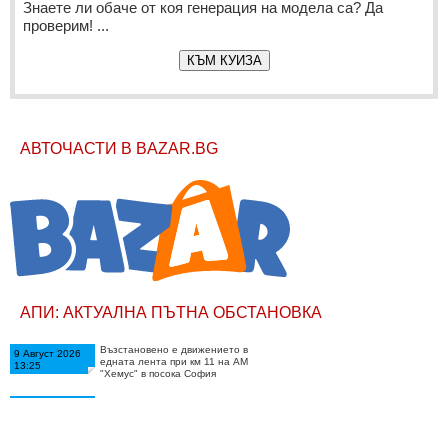
Знаете ли обаче от коя генерация на модела са? Да
проверим! ...
КЪМ КУИЗА
АВТОЧАСТИ В BAZAR.BG
АПИ: АКТУАЛНА ПЪТНА ОБСТАНОВКА
Възстановено е движението в
9 Август 2026
едната лента при км 11 на АМ
13:25
"Хемус" в посока София
Временно се ограничава
9 Август 2026
движението при км 11 на АМ
13:12
"Хемус" в посока София