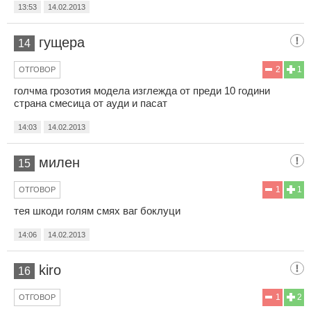
13:53
14.02.2013
гущера
14
2
1
ОТГОВОР
голчма грозотия модела изглежда от преди 10 години
страна смесица от ауди и пасат
14:03
14.02.2013
милен
15
1
1
ОТГОВОР
тея шкоди голям смях ваг боклуци
14:06
14.02.2013
kiro
16
1
2
ОТГОВОР