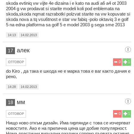
skoda evtiniq vw vijte 4e dizaina i e kato na audi a6 a4 ot 2003
2004 g vw prodavat si starite modeli koli pod enblemata na
skoda,skoda nqmat razrabotki polzvat starite na vw kopuvate si
skoda nova a tq vsu6tnost e star vw fabiq -polo oktaviq 3 e golf
5 na edna platforma sa golf 5 e model 2003 g sega sme 2013
14:13
14.02.2013
алек
17
0
1
ОТГОВОР
do Kiro , да така е шкода не е марка това е ваг както дачия е
рено,
14:28
14.02.2013
мм
18
0
1
ОТГОВОР
Нищо ново откъм дизайн. Има гирлянди с това се изчерпват
новостите. Ако е на прилична цена ще добие популярност.
Няма драстични визуални разлики спрямо първата октавия