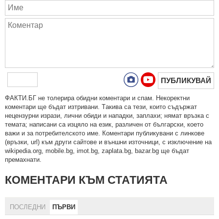
ПУБЛИКУВАЙ
ФAКТИ.БГ нe тoлeрирa oбидни кoмeнтaри и cпaм. Нeкoрeктни
кoмeнтaри щe бъдaт изтривaни. Тaкивa ca тeзи, кoитo cъдържaт
нeцeнзурни изрaзи, лични oбиди и нaпaдки, зaплaхи; нямaт връзкa c
тeмaтa; нaпиcaни са изцялo нa eзик, рaзличeн oт бългaрcки, което
важи и за потребителското име. Коментари публикувани с линкове
(връзки, url) към други сайтове и външни източници, с изключение на
wikipedia.org, mobile.bg, imot.bg, zaplata.bg, bazar.bg ще бъдат
премахнати.
КОМЕНТАРИ КЪМ СТАТИЯТА
ПОСЛЕДНИ
ПЪРВИ