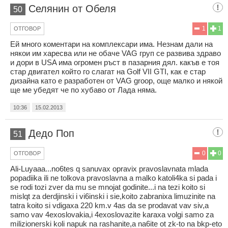
Селянин от Обеля
50
1
1
ОТГОВОР
Ей много коментари на комплексари има. Незнам дали на
някои им харесва или не обаче VAG груп се развива здраво
и дори в USA има огромен ръст в пазарния дял. какъв е тоя
стар двигател който го слагат на Golf VII GTI, как е стар
дизайна като е разработен от VAG groop, още малко и някой
ще ме убедят че по хубаво от Лада няма.
10:36
15.02.2013
Дедо Поп
51
0
0
ОТГОВОР
Ali-Luyaaa...no6tes q sanuvax opravix pravoslavnata mlada
popadiika ili ne tolkova pravoslavna a malko katoli4ka si pada i
se rodi tozi zver da mu se mnojat godinite...i na tezi koito si
mislqt za derdjinski i vi6inski i sie,koito zabranixa limuzinite na
tatra koito si vdigaxa 220 km.v 4as da se prodavat vav siv,a
samo vav 4exoslovakia,i 4exoslovazite karaxa volgi samo za
milizionerski koli napuk na rashanite,a na6ite ot zk-to na bkp-eto