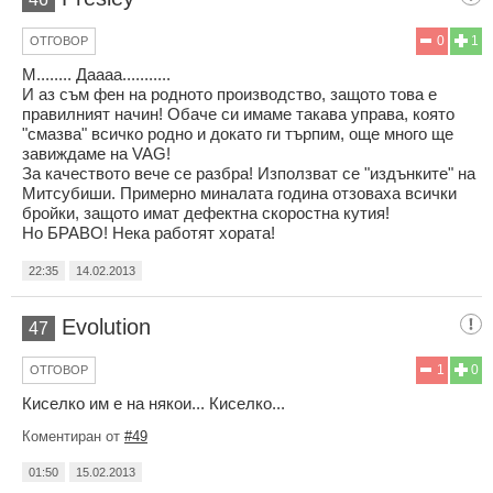
0
1
ОТГОВОР
М........ Даааа...........
И аз съм фен на родното производство, защото това е
правилният начин! Обаче си имаме такава управа, която
"смазва" всичко родно и докато ги търпим, още много ще
завиждаме на VAG!
За качеството вече се разбра! Използват се "издънките" на
Митсубиши. Примерно миналата година отзоваха всички
бройки, защото имат дефектна скоростна кутия!
Но БРАВО! Нека работят хората!
22:35
14.02.2013
Evolution
47
1
0
ОТГОВОР
Киселко им е на някои... Киселко...
Коментиран от
#49
01:50
15.02.2013