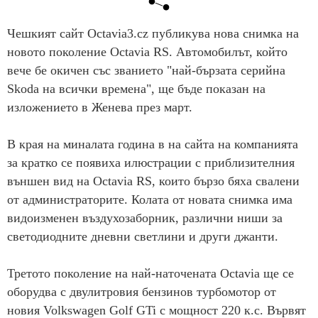
Чешкият сайт Оctavia3.cz публикува нова снимка на
новото поколение Octavia RS. Автомобилът, който
вече бе окичен със званието "най-бързата серийна
Skoda на всички времена", ще бъде показан на
изложението в Женева през март.
В края на миналата година в на сайта на компанията
за кратко се появиха илюстрации с приблизителния
външен вид на Octavia RS, които бързо бяха свалени
от администраторите. Колата от новата снимка има
видоизменен въздухозаборник, различни ниши за
светодиодните дневни светлини и други джанти.
Третото поколение на най-наточената Octavia ще се
оборудва с двулитровия бензинов турбомотор от
новия Volkswagen Golf GTi с мощност 220 к.с. Вървят