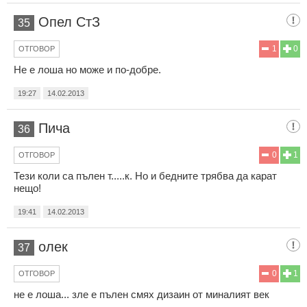
Опел СтЗ
35
1
0
ОТГОВОР
Не е лоша но може и по-добре.
19:27
14.02.2013
Пича
36
0
1
ОТГОВОР
Тези коли са пълен т.....к. Но и бедните трябва да карат
нещо!
19:41
14.02.2013
олек
37
0
1
ОТГОВОР
не е лоша... зле е пълен смях дизаин от миналият век