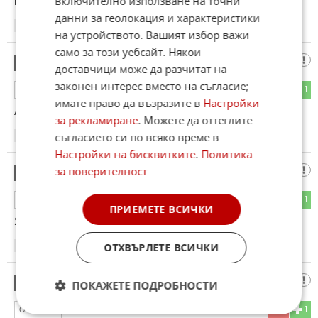
включително използване на точни
грозотия
данни за геолокация и характеристики
16:50
14.02.2013
на устройството. Вашият избор важи
само за този уебсайт. Някои
prizrak
27
доставчици може да разчитат на
законен интерес вместо на съгласие;
0
1
ОТГОВОР
имате право да възразите в
Настройки
Абе харесва ми ама е шкода..........
за рекламиране
. Можете да оттеглите
съгласието си по всяко време в
17:50
14.02.2013
Настройки на бисквитките
.
Политика
...
за поверителност
28
0
1
ОТГОВОР
ПРИЕМЕТЕ ВСИЧКИ
Я, Skoda Passat A4!
ОТХВЪРЛЕТЕ ВСИЧКИ
18:06
14.02.2013
i4ko
29
ПОКАЖЕТЕ ПОДРОБНОСТИ
1
1
ОТГОВОР