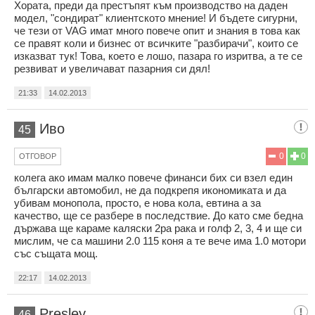
Хората, преди да престъпят към производство на даден
модел, "сондират" клиентското мнение! И бъдете сигурни,
че тези от VAG имат много повече опит и знания в това как
се правят коли и бизнес от всичките "разбирачи", които се
изказват тук! Това, което е лошо, пазара го изритва, а те се
резвиват и увеличават пазарния си дял!
21:33
14.02.2013
Иво
45
0
0
ОТГОВОР
колега ако имам малко повече финанси бих си взел един
български автомобил, не да подкрепя икономиката и да
убивам монопола, просто, е нова кола, евтина а за
качество, ще се разбере в последствие. До като сме бедна
държава ще караме каляски 2ра рака и голф 2, 3, 4 и ще си
мислим, че са машини 2.0 115 коня а те вече има 1.0 мотори
със същата мощ.
22:17
14.02.2013
Presley
46