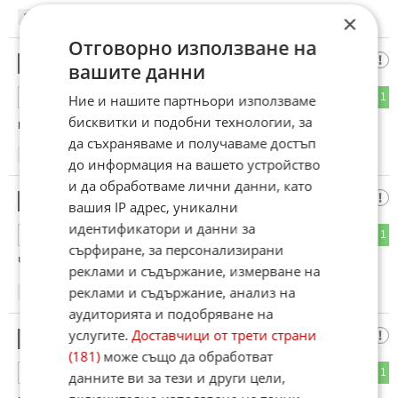
×
15:59
14.02.2013
Отговорно използване на
вш
24
вашите данни
3
1
ОТГОВОР
Ние и нашите партньори използваме
бисквитки и подобни технологии, за
по грозни коли от шкода няма евентоално лада
да съхраняваме и получаваме достъп
16:05
14.02.2013
до информация на вашето устройство
и да обработваме лични данни, като
Анти Шкода
25
вашия IP адрес, уникални
идентификатори и данни за
1
1
ОТГОВОР
сърфиране, за персонализирани
Чешкият москвич!
реклами и съдържание, измерване на
реклами и съдържание, анализ на
16:16
14.02.2013
аудиторията и подобряване на
услугите.
Доставчици от трети страни
иван
26
(181)
може също да обработват
1
1
ОТГОВОР
данните ви за тези и други цели,