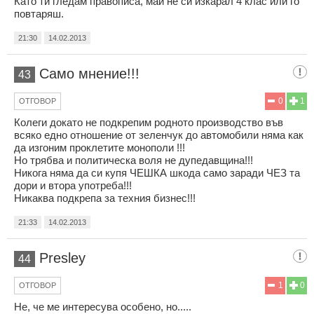
Като ти гледам правописа, май не си изкарал 4 клас или го
повтаряш.
21:30
14.02.2013
Само мнение!!!
43
0
1
ОТГОВОР
Колеги докато не подкрепим родното производство във
всяко едно отношение от зеленчук до автомобили няма как
да изгоним проклетите монополи !!!
Но трябва и политическа воля не дупедавщина!!!
Никога няма да си купя ЧЕШКА шкода само заради ЧЕЗ та
дори и втора употреба!!!
Никаква подкрепа за техния бизнес!!!
21:33
14.02.2013
Presley
44
1
0
ОТГОВОР
Не, че ме интересува особено, но.....