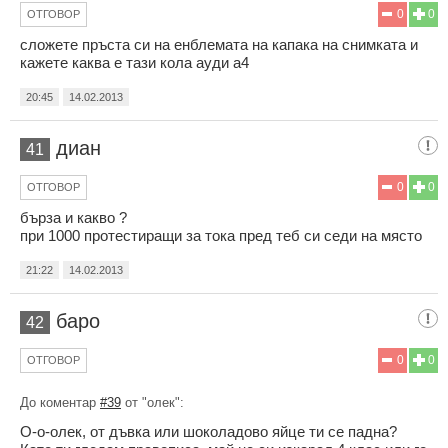
0
0
ОТГОВОР
сложете пръста си на енблемата на капака на снимката и
кажете каква е тази кола ауди а4
20:45
14.02.2013
диан
41
0
0
ОТГОВОР
бърза и какво ?
при 1000 протестиращи за тока пред теб си седи на място
21:22
14.02.2013
баро
42
0
0
ОТГОВОР
До коментар
#39
от "олек":
О-о-олек, от дъвка или шоколадово яйце ти се падна?