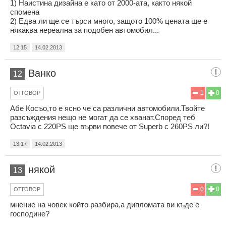
1) Наистина дизайна е като от 2000-ата, както някой
спомена
2) Едва ли ще се търси много, защото 100% цената ще е
някаква нереална за подобен автомобил...
12:15
14.02.2013
Ванко
12
1
0
ОТГОВОР
Aбе Косъо,то е ясно че са различни автомобили.Твойте
разсъждения нещо не могат да се хванат.Според теб
Octavia с 220PS ще върви повече от Superb с 260PS ли?!
13:17
14.02.2013
някой
13
0
0
ОТГОВОР
мнение на човек който разбира,а дипломата ви къде е
господине?