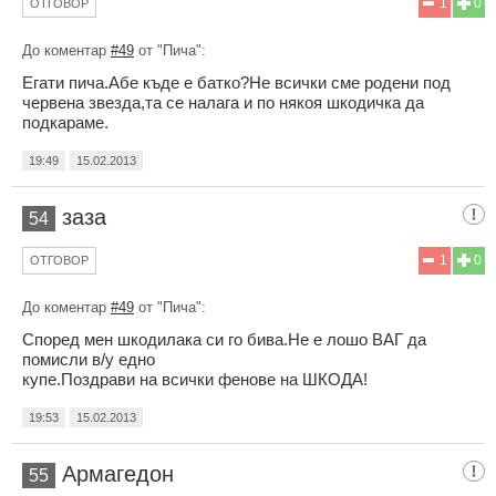
1
0
ОТГОВОР
До коментар
#49
от "Пича":
Егати пича.Абе къде е батко?Не всички сме родени под
червена звезда,та се налага и по някоя шкодичка да
подкараме.
19:49
15.02.2013
заза
54
1
0
ОТГОВОР
До коментар
#49
от "Пича":
Според мен шкодилака си го бива.Не е лошо ВАГ да
помисли в/у едно
купе.Поздрави на всички фенове на ШКОДА!
19:53
15.02.2013
Армагедон
55