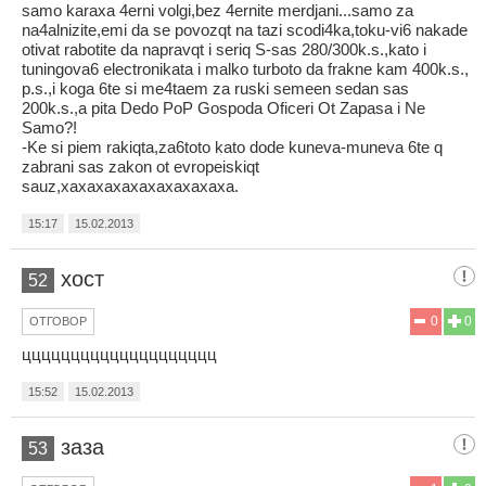
samo karaxa 4erni volgi,bez 4ernite merdjani...samo za
na4alnizite,emi da se povozqt na tazi scodi4ka,toku-vi6 nakade
otivat rabotite da napravqt i seriq S-sas 280/300k.s.,kato i
tuningova6 electronikata i malko turboto da frakne kam 400k.s.,
p.s.,i koga 6te si me4taem za ruski semeen sedan sas
200k.s.,a pita Dedo PoP Gospoda Oficeri Ot Zapasa i Ne
Samo?!
-Ke si piem rakiqta,za6toto kato dode kuneva-muneva 6te q
zabrani sas zakon ot evropeiskiqt
sauz,xaxaxaxaxaxaxaxaxaxa.
15:17
15.02.2013
хост
52
0
0
ОТГОВОР
цццццццццццццццццццц
15:52
15.02.2013
заза
53