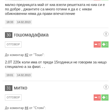
малко предницата май от киа взели решетката но киа си е
по добре , джантите са много готини я да е с някви
обикновенни няма да прави впечатление
18:33
14.02.2013
гошомадафака
30
0
1
ОТГОВОР
До коментар
#2
от "Тошо":
2.0Т 220к коли има от преди 15години,и не говорим за нищо
специално а за фиат. . .
19:01
14.02.2013
митко
31
0
1
ОТГОВОР
До коментар
#4
от "Стоян":