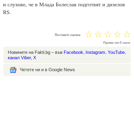
и слухове, че в Млада Болеслав подготвят и дизелов
RS.
☆
☆
☆
☆
☆
Поставете оценка:
Оценка
от
0
гласа.
Новините на Fakti.bg – във
Facebook
,
Instagram
,
YouTube
,
канал Viber
,
X
Четете ни и в Google News