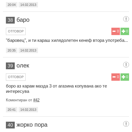
20:04
14.02.2013
баро
38
0
0
ОТГОВОР
"баровец", и ти караш хилядолетен кенеф втора употреба...
20:35
14.02.2013
олек
39
0
0
ОТГОВОР
боро аз карам мазда 3 от агазина копувана ако те
интересува
Коментиран от
#42
20:41
14.02.2013
жорко пора
40