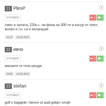
PlimP
21
1
1
ОТГОВОР
смях в залата, 220к.с. на фона на 300-те и косур от опел,
волво и т.н. си е излагация
15:22
14.02.2013
ивчо
22
2
1
ОТГОВОР
махаите ги тези шкоди
15:55
14.02.2013
stefan
23
2
1
ОТГОВОР
golf s bagajnik i farove ot audi golqm smqh