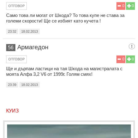
0
0
ОТГОВОР
Само това ли могат от Шкода? То това купе не става за
големи скорости! Ще се избият като кучета !
23:32
18.02.2013
Армагедон
56
0
0
ОТГОВОР
Ще и дърпам ластици на тая Шкода на магистралата с
моята Алфа 3,2 V6 от 1999г. Голям смях!
23:39
18.02.2013
КУИЗ