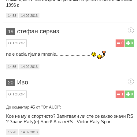
1996 г.
14:53
14.02.2013
стефан сервиз
19
0
0
ОТГОВОР
ne e dacia njama mnenie............................
14:55
14.02.2013
Иво
20
1
0
ОТГОВОР
До коментар
#5
от "От AUDI":
Кое не му е спортното? Запитвали ли сте се какво значи RS
? Значи Rally(е) Sport! А на vRS - Victor Rally Sport
15:20
14.02.2013