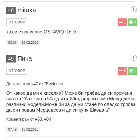
mitaka
48
1
0
ОТГОВОР
то си е написано-OSTAVIQ :D::D
03:03
15.02.2013
Пича
49
0
1
ОТГОВОР
До коментар
#47
от "Evolution":
От какво да ми е киселко? Може би трябва да си променя
вярата ?Аз съм на 50год и от 30год карам само Мерцедеси
различни модели.Може би за да ми стане по сладко трябва
да си продам Мерцедеса и да си купя Шкода а?
Коментиран от
#53
,
#54
07:49
15.02.2013