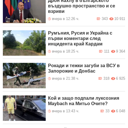
Дрон нахлу в българското
въздушно пространство и се
взриви
вчера в 12:26 ч.
343
10 911
Румъния, Русия и Украйна с
първи коментари след
инцидента край Кардам
вчера в 18:25 ч.
111
9 364
Рокади и тежки загуби за ВСУ в
Запорожие и Донбас
вчера в 21:38 ч.
318
6 925
Кой и защо подпали луксозния
Maybach на Митьо Очите?
вчера в 13:43 ч.
33
6 048