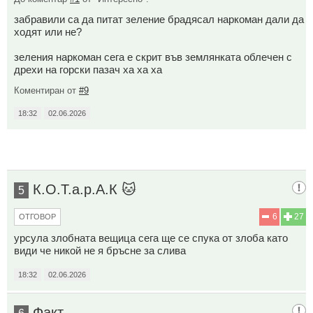
забравили са да питат зеление брадясал наркоман дали да
ходят или не?
зеления наркоман сега е скрит във землянката облечен с
дрехи на горски пазач ха ха ха
Коментиран от
#9
18:32
02.06.2026
К.О.Т.а.р.А.К 🐱
5
6
27
ОТГОВОР
урсула злобната вещица сега ще се спука от злоба като
види че никой не я бръсне за слива
18:32
02.06.2026
Факт