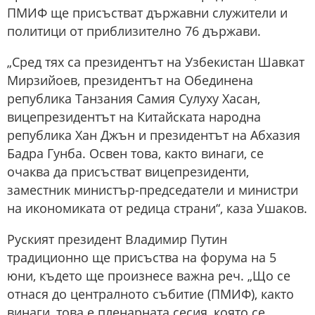
ПМИФ ще присъстват държавни служители и
политици от приблизително 76 държави.
„Сред тях са президентът на Узбекистан Шавкат
Мирзийоев, президентът на Обединена
република Танзания Самия Сулуху Хасан,
вицепрезидентът на Китайската народна
република Хан Джън и президентът на Абхазия
Бадра Гунба. Освен това, както винаги, се
очаква да присъстват вицепрезиденти,
заместник министър-председатели и министри
на икономиката от редица страни“, каза Ушаков.
Руският президент Владимир Путин
традиционно ще присъства на форума на 5
юни, където ще произнесе важна реч. „Що се
отнася до централното събитие (ПМИФ), както
винаги, това е пленарната сесия, която се