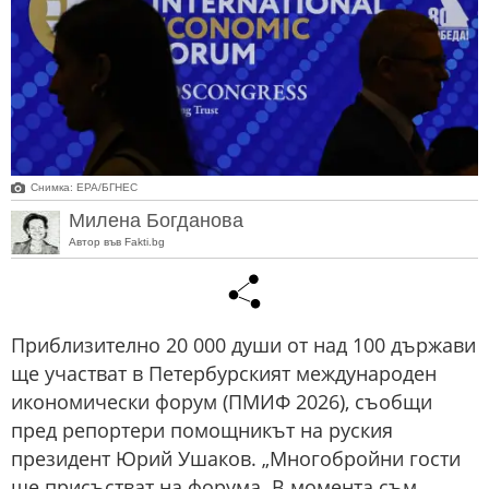
Снимка: ЕРА/БГНЕС
Милена Богданова
Автор във Fakti.bg
Приблизително 20 000 души от над 100 държави
ще участват в Петербурският международен
икономически форум (ПМИФ 2026), съобщи
пред репортери помощникът на руския
президент Юрий Ушаков. „Многобройни гости
ще присъстват на форума. В момента съм