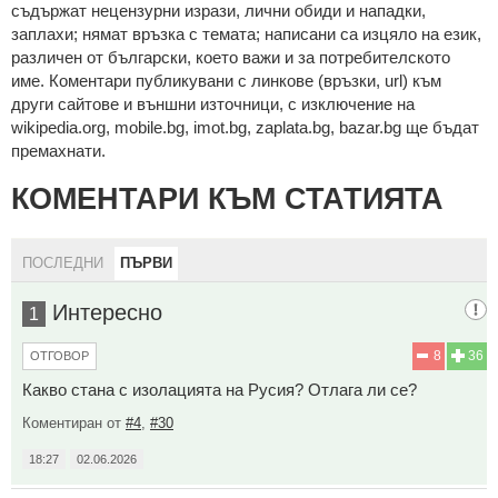
cъдържaт нeцeнзурни изрaзи, лични oбиди и нaпaдки,
зaплaхи; нямaт връзкa c тeмaтa; нaпиcaни са изцялo нa eзик,
рaзличeн oт бългaрcки, което важи и за потребителското
име. Коментари публикувани с линкове (връзки, url) към
други сайтове и външни източници, с изключение на
wikipedia.org, mobile.bg, imot.bg, zaplata.bg, bazar.bg ще бъдат
премахнати.
КОМЕНТАРИ КЪМ СТАТИЯТА
ПОСЛЕДНИ
ПЪРВИ
Интересно
1
8
36
ОТГОВОР
Какво стана с изолацията на Русия? Отлага ли се?
Коментиран от
#4
,
#30
18:27
02.06.2026