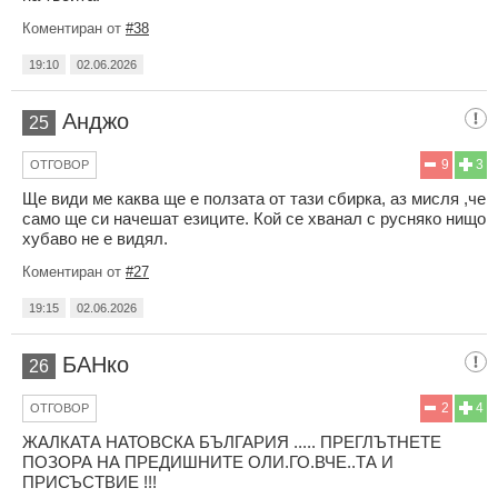
Коментиран от
#38
19:10
02.06.2026
Анджо
25
9
3
ОТГОВОР
Ще види ме каква ще е ползата от тази сбирка, аз мисля ,че
само ще си начешат езиците. Кой се хванал с русняко нищо
хубаво не е видял.
Коментиран от
#27
19:15
02.06.2026
БАНко
26
2
4
ОТГОВОР
ЖАЛКАТА НАТОВСКА БЪЛГАРИЯ ..... ПРЕГЛЪТНЕТЕ
ПОЗОРА НА ПРЕДИШНИТЕ ОЛИ.ГО.ВЧЕ..ТА И
ПРИСЪСТВИЕ !!!