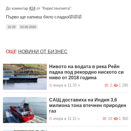
До коментар
#24
от "Керестенлията":
Първо ще хапнеш бяло сладко🤣🤣🤣
10:20
03.06.2026
ОЩЕ
НОВИНИ ОТ БИЗНЕС
Нивото на водата в река Рейн
падна под рекордно ниското си
ниво от 2018 година
вчера в 11:33 ч.
2
1 290
САЩ доставиха на Индия 3,6
милиона тона втечнен природен
газ
вчера в 11:11 ч.
10
1 360