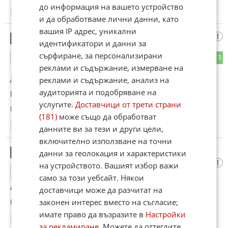
до информация на вашето устройство
18:59
02.06.2026
и да обработваме лични данни, като
вашия IP адрес, уникални
Керестенлията
15
идентификатори и данни за
сърфиране, за персонализирани
0
3
ОТГОВОР
реклами и съдържание, измерване на
реклами и съдържание, анализ на
До коментар
#12
от "Ти къде би отишъл":
аудиторията и подобряване на
Бих дошъл у вас.
услугите.
Доставчици от трети страни
Коментиран от
#19
,
#21
(181)
може също да обработват
19:01
02.06.2026
данните ви за тези и други цели,
включително използване на точни
Разбрахме за черните и дръпнатооките
данни за геолокация и характеристики
16
на устройството. Вашият избор важи
7
5
ОТГОВОР
само за този уебсайт. Някои
А някой бял от Европа ще има ли?
доставчици може да разчитат на
законен интерес вместо на съгласие;
Коментиран от
#23
имате право да възразите в
Настройки
19:01
02.06.2026
за рекламиране
. Можете да оттеглите