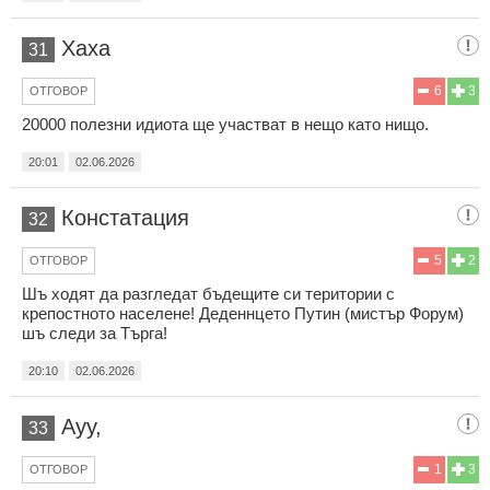
Хаха
31
6
3
ОТГОВОР
20000 полезни идиота ще участват в нещо като нищо.
20:01
02.06.2026
Констатация
32
5
2
ОТГОВОР
Шъ ходят да разгледат бъдещите си територии с
крепостното населене! Деденнцето Путин (мистър Форум)
шъ следи за Търга!
20:10
02.06.2026
Ауу,
33
1
3
ОТГОВОР