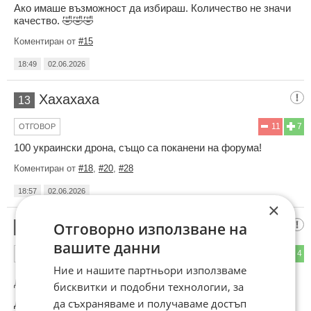
Ако имаше възможност да избираш. Количество не значи
качество. 🤣🤣🤣
Коментиран от
#15
18:49
02.06.2026
Хахахаха
13
11
7
ОТГОВОР
100 украински дрона, също са поканени на форума!
Коментиран от
#18
,
#20
,
#28
18:57
02.06.2026
×
Ян Бибиян
Отговорно използване на
14
вашите данни
0
4
ОТГОВОР
Ние и нашите партньори използваме
До коментар
#11
от "Архимандрисандрит Бибиян":
бисквитки и подобни технологии, за
да съхраняваме и получаваме достъп
Ду хй.