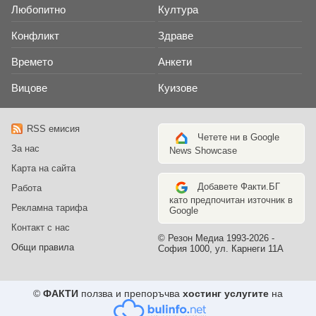
Любопитно
Култура
Конфликт
Здраве
Времето
Анкети
Вицове
Куизове
RSS емисия
Четете ни в Google
За нас
News Showcase
Карта на сайта
Добавете Факти.БГ
Работа
като предпочитан източник в
Рекламна тарифа
Google
Контакт с нас
© Резон Медиа 1993-2026 -
Общи правила
София 1000, ул. Карнеги 11А
©
ФАКТИ
ползва и препоръчва
хостинг услугите
на