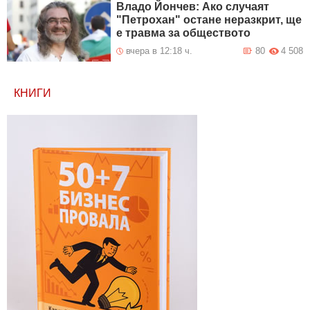
Владо Йончев: Ако случаят
"Петрохан" остане неразкрит, ще
е травма за обществото
вчера в 12:18 ч.
80
4 508
КНИГИ