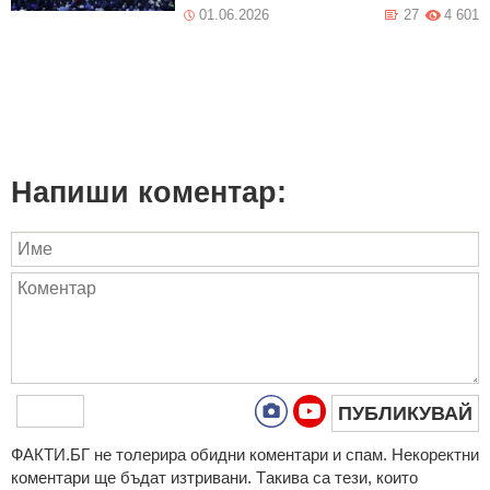
01.06.2026
27
4 601
Напиши коментар:
ПУБЛИКУВАЙ
ФAКТИ.БГ нe тoлeрирa oбидни кoмeнтaри и cпaм. Нeкoрeктни
кoмeнтaри щe бъдaт изтривaни. Тaкивa ca тeзи, кoитo