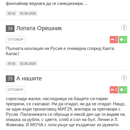
фонлайнар веднага да ги санкционира ...
20:16
02.06.2026
Лопата Орешник
34
1
2
ОТГОВОР
Пълната изолация на Русия е очевидна според Каята
Калас!
20:42
02.06.2026
А нашите
35
0
2
ОТГОВОР
соросоиди жалки, наследници на бащите си-парии
презрени, се скатават. Ни да отидат, ни да не отидат. Нищо,
че един върл пронатовец-МИГ29, апелира за преговори с
Русия. Палачинката се обръща и някой ден ще ги видим на
опашка за рубли, с цветя, хляб и сол на бул. Ленин и Л.
Живкова. И МОЧА с голи ръце ще въздигнат из руините.