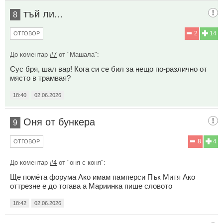
тъй ли...
8
2
14
ОТГОВОР
До коментар
#7
от "Машала":
Сус бря, шал вар! Кога си се бил за нещо по-различно от
място в трамвая?
18:40
02.06.2026
Оня от бункера
9
8
4
ОТГОВОР
До коментар
#4
от "оня с коня":
Ще помёта форума Ако имам памперси Пък Митя Ако
оттрезне е до тогава а Мариинка пише словото
18:42
02.06.2026