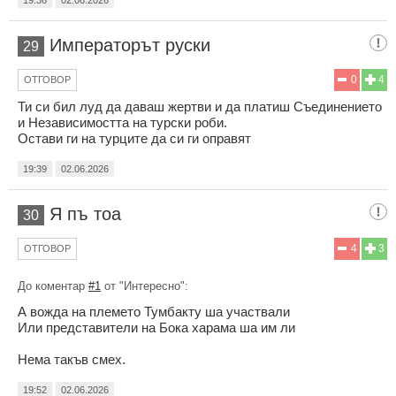
Императорът руски
29
0
4
ОТГОВОР
Ти си бил луд да даваш жертви и да платиш Съединението
и Независимостта на турски роби.
Остави ги на турците да си ги оправят
19:39
02.06.2026
Я пъ тоа
30
4
3
ОТГОВОР
До коментар
#1
от "Интересно":
А вожда на племето Тумбакту ша участвали
Или представители на Бока харама ша им ли
Нема такъв смех.
19:52
02.06.2026