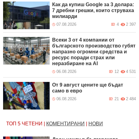
Как да купиш Google за 3 долара:
7 дребни грешки, които струваха
милиарди
07.08.2026
4
2 397
Всеки 3 от 4 компании от
българското производство губят
напразно огромни средства и
ресурс поради страх или
неразбиране на AI
06.08.2026
12
4 531
От 9 август цените ще бъдат
само в евро
06.08.2026
21
2 484
ТОП 5
ЧЕТЕНИ
|
КОМЕНТИРАНИ
|
НОВИ