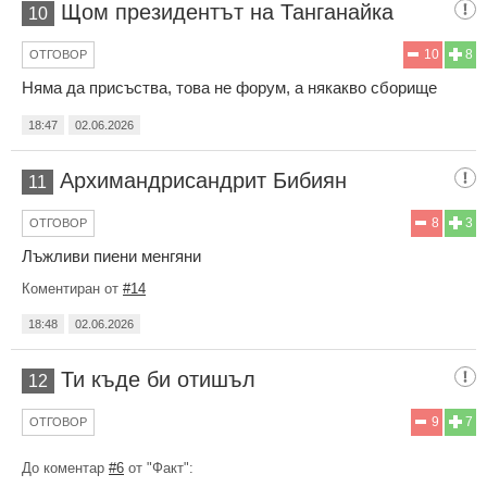
Щом президентът на Танганайка
10
10
8
ОТГОВОР
Няма да присъства, това не форум, а някакво сборище
18:47
02.06.2026
Архимандрисандрит Бибиян
11
8
3
ОТГОВОР
Лъжливи пиени менгяни
Коментиран от
#14
18:48
02.06.2026
Ти къде би отишъл
12
9
7
ОТГОВОР
До коментар
#6
от "Факт":