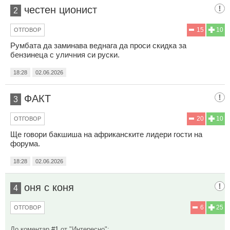
честен ционист
2
15
10
ОТГОВОР
Румбата да заминава веднага да проси скидка за
бензинеца с уличния си руски.
18:28
02.06.2026
ФАКТ
3
20
10
ОТГОВОР
Ще говори бакшиша на африканските лидери гости на
форума.
18:28
02.06.2026
оня с коня
4
6
25
ОТГОВОР
До коментар
#1
от "Интересно":