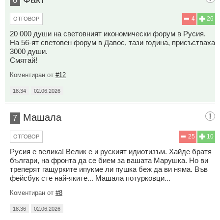
6
4
26
ОТГОВОР
20 000 души на световният икономически форум в Русия.
На 56-ят световен форум в Давос, тази година, присъстваха
3000 души.
Смятай!
Коментиран от
#12
18:34
02.06.2026
Машала
7
25
10
ОТГОВОР
Русия е велика! Велик е и руският идиотизъм. Хайде братя
българи, на фронта да се бием за вашата Марушка. Но ви
треперят гащурките ипукме ли пушка беж да ви няма. Във
фейсбук сте най-яките... Машала потурковци...
Коментиран от
#8
18:36
02.06.2026