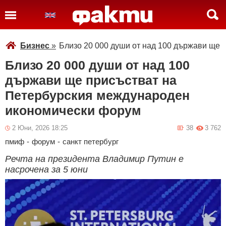
Бизнес
»
Близо 20 000 души от над 100 държави ще
Близо 20 000 души от над 100
държави ще присъстват на
Петербурския международен
икономически форум
2 Юни, 2026 18:25
38
3 762
пмиф
-
форум
-
санкт петербург
Речта на президента Владимир Путин е
насрочена за 5 юни