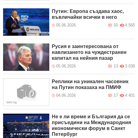
Путин: Европа създава хаос,
въвличайки всички в него
05.06.2026
50
4 565
Русия е заинтересована от
навлизането на чуждестранен
капитал на нейния пазар
05.06.2026
13
3 038
Реплики на уникален часовник
на Путин показаха на ПМИФ
04.06.2026
17
4 401
Не е ли време и България да се
присъедини на Международния
икономически форум в Санкт
Петербург