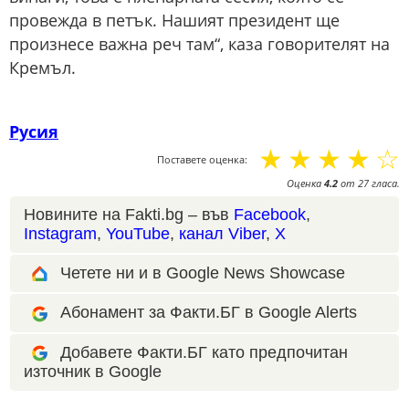
провежда в петък. Нашият президент ще
произнесе важна реч там“, каза говорителят на
Кремъл.
Русия
☆
☆
☆
☆
☆
Поставете оценка:
Оценка
4.2
от
27
гласа.
Новините на Fakti.bg – във
Facebook
,
Instagram
,
YouTube
,
канал Viber
,
X
Четете ни и в Google News Showcase
Абонамент за Факти.БГ в Google Alerts
Добавете Факти.БГ като предпочитан
източник в Google