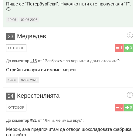
Пише се “ПетербурГски”. Няколко пъти сте пропуснали “Г”.
😉
19:06
02.06.2026
Медведев
23
1
3
ОТГОВОР
До коментар
#16
от "Разбрахме за черните и дръпнатооките":
Стрийптизьорки си имаме, мерси.
19:06
02.06.2026
Керестенлията
24
0
0
ОТГОВОР
До коментар
#21
от "Личи, че имаш вкус":
Мерси, ама предпочитам да отворя шоколадовата фабрика
на твойта.