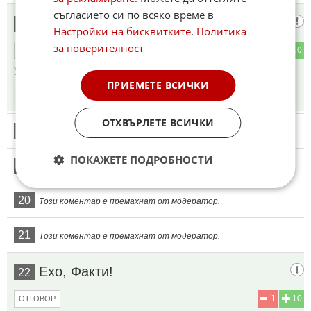
съгласието си по всяко време в
Последния Софиянец
17
Настройки на бисквитките
.
Политика
за поверителност
3
10
ОТГОВОР
Урсула може ли да събере 100 държави?
ПРИЕМЕТЕ ВСИЧКИ
19:01
02.06.2026
ОТХВЪРЛЕТЕ ВСИЧКИ
18
Този коментар е премахнат от модератор.
ПОКАЖЕТЕ ПОДРОБНОСТИ
19
Този коментар е премахнат от модератор.
20
Този коментар е премахнат от модератор.
21
Този коментар е премахнат от модератор.
Ехо, Факти!
22
1
10
ОТГОВОР