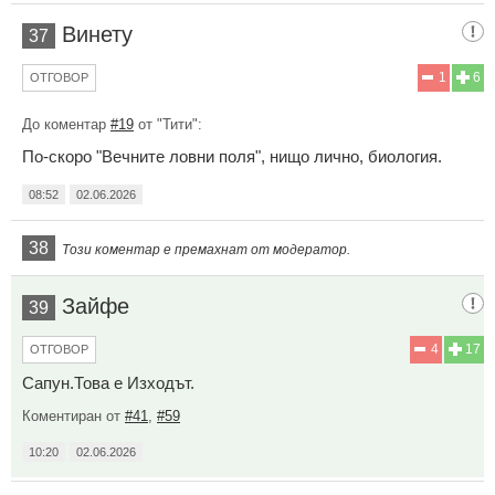
Винету
37
1
6
ОТГОВОР
До коментар
#19
от "Тити":
По-скоро "Вечните ловни поля", нищо лично, биология.
08:52
02.06.2026
38
Този коментар е премахнат от модератор.
Зайфе
39
4
17
ОТГОВОР
Сапун.Това е Изходът.
Коментиран от
#41
,
#59
10:20
02.06.2026