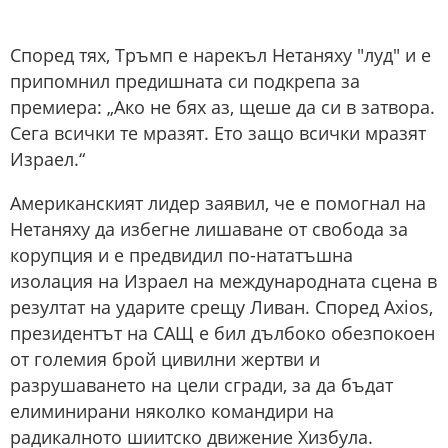
Според тях, Тръмп е нарекъл Нетаняху "луд" и е
припомнил предишната си подкрепа за
премиера: „Ако не бях аз, щеше да си в затвора.
Сега всички те мразят. Ето защо всички мразят
Израел.“
Американският лидер заявил, че е помогнал на
Нетаняху да избегне лишаване от свобода за
корупция и е предвидил по-нататъшна
изолация на Израел на международната сцена в
резултат на ударите срещу Ливан. Според Axios,
президентът на САЩ е бил дълбоко обезпокоен
от големия брой цивилни жертви и
разрушаването на цели сгради, за да бъдат
елиминирани няколко командири на
радикалното шиитско движение Хизбула.