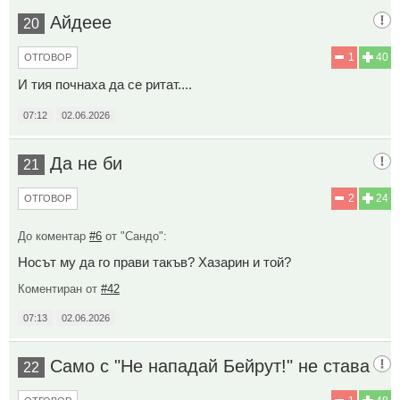
Айдеее
20
1
40
ОТГОВОР
И тия почнаха да се ритат....
07:12
02.06.2026
Да не би
21
2
24
ОТГОВОР
До коментар
#6
от "Сандо":
Носът му да го прави такъв? Хазарин и той?
Коментиран от
#42
07:13
02.06.2026
Само с "Не нападай Бейрут!" не става
22