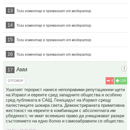
13
Този коментар е премахнат от модератор.
14
Този коментар е премахнат от модератор.
15
Този коментар е премахнат от модератор.
16
Този коментар е премахнат от модератор.
Ами
17
4
108
ОТГОВОР
Ушатият терорист нанесе непоправими репутационни щети
на Израел и евреите сред западните общества и особено
сред публиката в САЩ. Геноцидът на Израел срещу
палестинците шокира света. Демонстрираната примитивна
жестокост на евреите в комбинация с абсолютната им
убеденост, че имат всевишно право да унищожават разкри
състоянието на едно болно и самозабравили се общество.