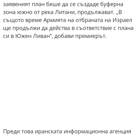
заявеният план беше да се създаде буферна
зона южно от река Литани, продължават. „В
същото време Армията на отбраната на Израел
ще продължи да действа в съответствие с плана
си в Южен Ливан“, добави премиерът.
Преди това иранската информационна агенция