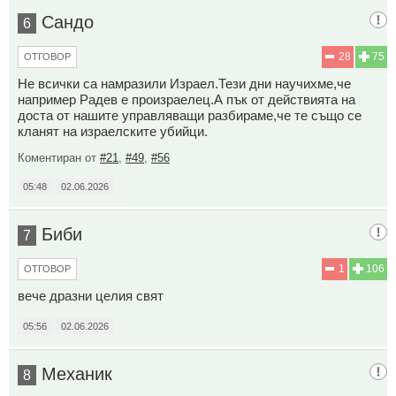
Сандо
6
28
75
ОТГОВОР
Не всички са намразили Израел.Тези дни научихме,че
например Радев е произраелец.А пък от действията на
доста от нашите управляващи разбираме,че те също се
кланят на израелските убийци.
Коментиран от
#21
,
#49
,
#56
05:48
02.06.2026
Биби
7
1
106
ОТГОВОР
вече дразни целия свят
05:56
02.06.2026
Механик
8