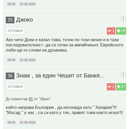
08:35
02.06.2026
Джоко
35
1
28
ОТГОВОР
Ако чичо Дони е казал това, точно по този начин и в тази
последователност- да се готви за импийчмънт. Еврейското
лоби ще го сложи на дръвника.
08:38
02.06.2026
Знам , за един Чешит от Банкя...
36
2
37
ОТГОВОР
До коментар
#1
от "Иван":
който направи България , да изглежда като " Хазария"!!!
"Мосад " у нас , са си като у тях, правят това което искат!!!
08:43
02.06.2026