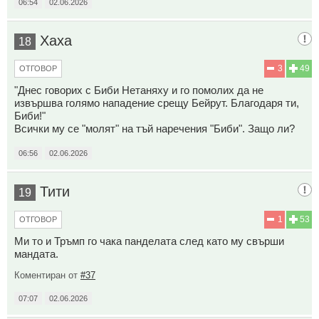
06:54
02.06.2026
Хаха
18
3
49
ОТГОВОР
"Днес говорих с Биби Нетаняху и го помолих да не
извършва голямо нападение срещу Бейрут. Благодаря ти,
Биби!"
Всички му се "молят" на тъй наречения "Биби". Защо ли?
06:56
02.06.2026
Тити
19
1
53
ОТГОВОР
Ми то и Тръмп го чака панделата след като му свърши
мандата.
Коментиран от
#37
07:07
02.06.2026