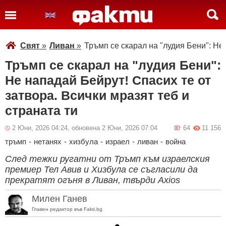
Свят
»
Ливан
»
Тръмп се скарал на "лудия Бени": Не 
Тръмп се скарал на "лудия Бени":
Не нападай Бейрут! Спасих те от
затвора. Всички мразят теб и
страната ти
2 Юни, 2026 04:24, обновена 2 Юни, 2026 07:04
64
11 156
тръмп
-
нетанях
-
хизбула
-
израел
-
ливан
-
война
След тежки ругатни от Тръмп към израелския
премиер Тел Авив и Хизбула се съгласили да
прекратят огъня в Ливан, твърди Axios
Милен Ганев
Главен редактор във Fakti.bg