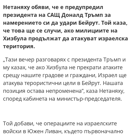
Нетаняху обяви, че е предупредил
президента на САЩ Доналд Тръмп за
намерението си да удари Бейрут. Той каза,
че това ще се случи, ако милициите на
Хизбула продължат да атакуват израелска
територия.
„Тази вечер разговарях с президента Тръмп и
му казах, че ако Хизбула не прекрати атаките
срещу нашите градове и граждани, Израел ще
атакува терористични цели в Бейрут. Нашата
позиция остава непроменена“, каза Нетаняху,
според кабинета на министър-председателя.
Той добави, че операциите на израелските
войски в Южен Ливан, където първоначално