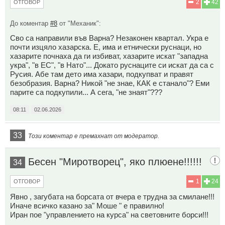
2
42
ОТГОВОР
До коментар
#8
от "Механик":
Сво са направили във Варна? Незаконен квартал. Укра е
почти изцяло хазарска. Е, има и етнически руснаци, но
хазарите почнаха да ги избиват, хазарите искат "западна
укра", "в ЕС", "в Нато"... Докато руснаците си искат да са с
Русия. Абе там дето има хазари, подкупват и правят
безобразия. Варна? Никой "не знае, КАК е станало"? Еми
парите са подкупили... А сега, "не знаят"???
08:11
02.06.2026
33
Този коментар е премахнат от модератор.
Бесен "Миротворец", яко плюене!!!!!!
34
1
24
ОТГОВОР
Явно , загубата на борсата от вчера е трудна за смилане!!!
Иначе всичко казано за" Моше " е правилно!
Иран пое "управлението на курса" на световните борси!!!