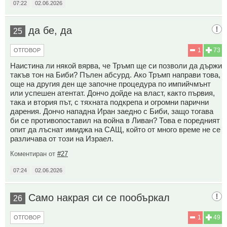
07:22
02.06.2026
да бе, да
25
1
73
ОТГОВОР
Наистина ли някой вярва, че Тръмп ще си позволи да държи
такъв тон на Биби? Пълен абсурд. Ако Тръмп направи това,
още на другия ден ще започне процедура по импийчмънт
или успешен атентат. Дончо дойде на власт, както първия,
така и втория път, с тяхната подкрепа и огромни парични
дарения. Дончо нападна Иран заедно с Биби, защо тогава
би се противопоставил на война в Ливан? Това е поредният
опит да лъснат имиджа на САЩ, който от много време не се
различава от този на Израел.
Коментиран от
#27
07:24
02.06.2026
Само накрая си се пообъркал
26
1
49
ОТГОВОР