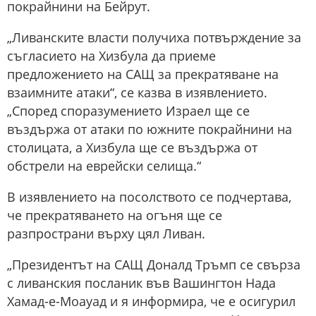
покрайнини на Бейрут.
„Ливанските власти получиха потвърждение за
съгласието на Хизбула да приеме
предложението на САЩ за прекратяване на
взаимните атаки“, се казва в изявлението.
„Според споразумението Израел ще се
въздържа от атаки по южните покрайнини на
столицата, а Хизбула ще се въздържа от
обстрели на еврейски селища.“
В изявлението на посолството се подчертава,
че прекратяването на огъня ще се
разпространи върху цял Ливан.
„Президентът на САЩ Доналд Тръмп се свърза
с ливанския посланик във Вашингтон Нада
Хамад-е-Моауад и я информира, че е осигурил