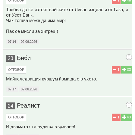
1
48
ОТГОВОР
Трябва да се изтеят войските от Ливан изцяло и от Газа, и
от Уест Банк.
Чак тогава може да има мир!
Пак се мисли за хитрец:)
07:14
02.06.2026
Биби
23
1
33
ОТГОВОР
Майнследващия куршум йвма да е в ухото.
07:17
02.06.2026
Реалист
24
1
43
ОТГОВОР
И двамата сте луди за вързване!