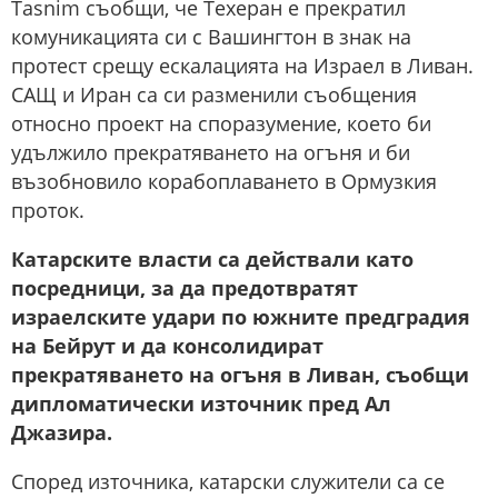
Tasnim съобщи, че Техеран е прекратил
комуникацията си с Вашингтон в знак на
протест срещу ескалацията на Израел в Ливан.
САЩ и Иран са си разменили съобщения
относно проект на споразумение, което би
удължило прекратяването на огъня и би
възобновило корабоплаването в Ормузкия
проток.
Катарските власти са действали като
посредници, за да предотвратят
израелските удари по южните предградия
на Бейрут и да консолидират
прекратяването на огъня в Ливан, съобщи
дипломатически източник пред Ал
Джазира.
Според източника, катарски служители са се