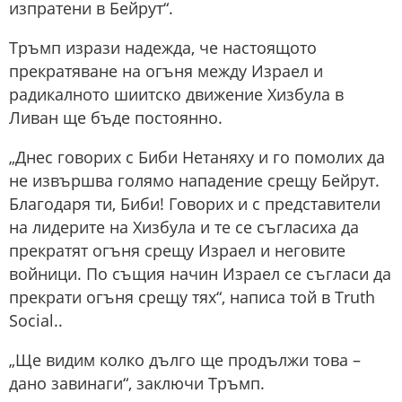
изпратени в Бейрут“.
Тръмп изрази надежда, че настоящото
прекратяване на огъня между Израел и
радикалното шиитско движение Хизбула в
Ливан ще бъде постоянно.
„Днес говорих с Биби Нетаняху и го помолих да
не извършва голямо нападение срещу Бейрут.
Благодаря ти, Биби! Говорих и с представители
на лидерите на Хизбула и те се съгласиха да
прекратят огъня срещу Израел и неговите
войници. По същия начин Израел се съгласи да
прекрати огъня срещу тях“, написа той в Truth
Social..
„Ще видим колко дълго ще продължи това –
дано завинаги“, заключи Тръмп.