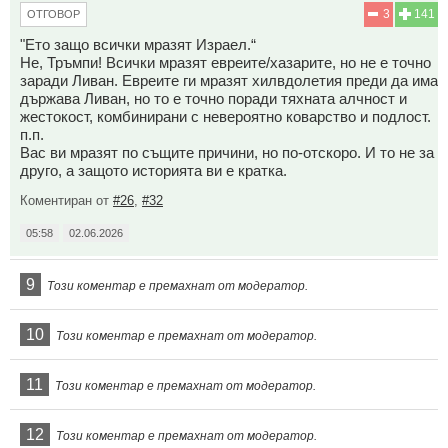
3
141
ОТГОВОР
"Ето защо всички мразят Израел.“
Не, Тръмпи! Всички мразят евреите/хазарите, но не е точно
заради Ливан. Евреите ги мразят хилвдолетия преди да има
държава Ливан, но то е точно поради тяхната алчност и
жестокост, комбинирани с невероятно коварство и подлост.
п.п.
Вас ви мразят по същите причини, но по-отскоро. И то не за
друго, а защото историята ви е кратка.
Коментиран от
#26
,
#32
05:58
02.06.2026
9
Този коментар е премахнат от модератор.
10
Този коментар е премахнат от модератор.
11
Този коментар е премахнат от модератор.
12
Този коментар е премахнат от модератор.