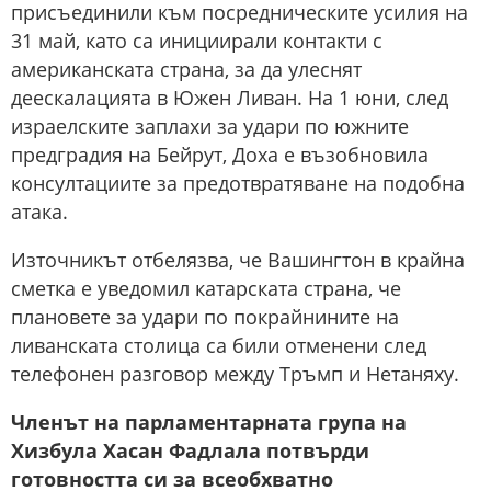
присъединили към посредническите усилия на
31 май, като са инициирали контакти с
американската страна, за да улеснят
деескалацията в Южен Ливан. На 1 юни, след
израелските заплахи за удари по южните
предградия на Бейрут, Доха е възобновила
консултациите за предотвратяване на подобна
атака.
Източникът отбелязва, че Вашингтон в крайна
сметка е уведомил катарската страна, че
плановете за удари по покрайнините на
ливанската столица са били отменени след
телефонен разговор между Тръмп и Нетаняху.
Членът на парламентарната група на
Хизбула Хасан Фадлала потвърди
готовността си за всеобхватно