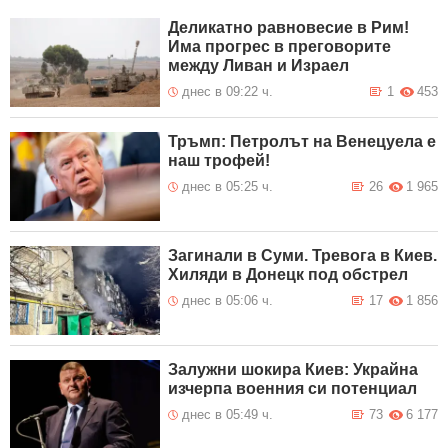
Деликатно равновесие в Рим!
Има прогрес в преговорите
между Ливан и Израел
днес в 09:22 ч.
1
453
Тръмп: Петролът на Венецуела е
наш трофей!
днес в 05:25 ч.
26
1 965
Загинали в Суми. Тревога в Киев.
Хиляди в Донецк под обстрел
днес в 05:06 ч.
17
1 856
Залужни шокира Киев: Украйна
изчерпа военния си потенциал
днес в 05:49 ч.
73
6 177