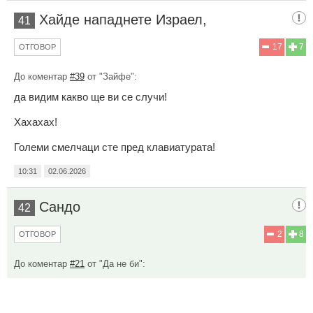
Хайде нападнете Израел,
41
17
7
ОТГОВОР
До коментар
#39
от "Зайфе":
да видим какво ще ви се случи!
Хахахах!
Големи смелчаци сте пред клавиатурата!
10:31
02.06.2026
Сандо
42
2
8
ОТГОВОР
До коментар
#21
от "Да не би":
За носа не зная,нито дали е хазарин.А за това,че е
произраелец ни съобщи виден американец оня ден,а ние
много добре знаем,че янките никога не лъжат.А относно