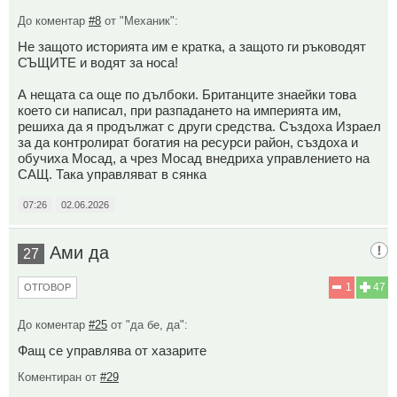
До коментар
#8
от "Механик":
Не защото историята им е кратка, а защото ги ръководят
СЪЩИТЕ и водят за носа!
А нещата са още по дълбоки. Британците знаейки това
което си написал, при разпадането на империята им,
решиха да я продължат с други средства. Създоха Израел
за да контролират богатия на ресурси район, създоха и
обучиха Мосад, а чрез Мосад внедриха управлението на
САЩ. Така управляват в сянка
07:26
02.06.2026
Ами да
27
1
47
ОТГОВОР
До коментар
#25
от "да бе, да":
Фащ се управлява от хазарите
Коментиран от
#29