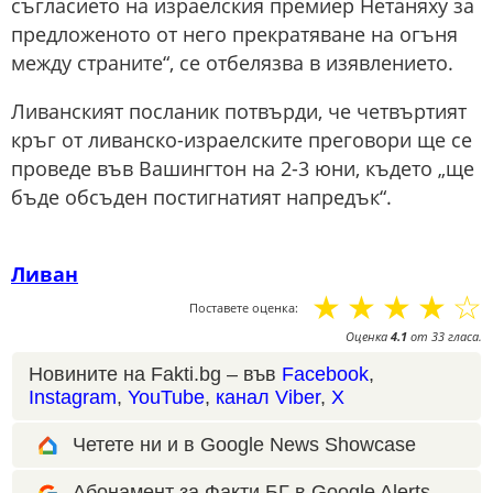
съгласието на израелския премиер Нетаняху за
предложеното от него прекратяване на огъня
между страните“, се отбелязва в изявлението.
Ливанският посланик потвърди, че четвъртият
кръг от ливанско-израелските преговори ще се
проведе във Вашингтон на 2-3 юни, където „ще
бъде обсъден постигнатият напредък“.
Ливан
☆
☆
☆
☆
☆
Поставете оценка:
Оценка
4.1
от
33
гласа.
Новините на Fakti.bg – във
Facebook
,
Instagram
,
YouTube
,
канал Viber
,
X
Четете ни и в Google News Showcase
Абонамент за Факти.БГ в Google Alerts