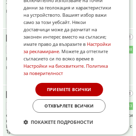
включително използване на точни
Хазарските евреи са генетически сбъркани психопати.
данни за геолокация и характеристики
Коментиран от
#36
,
#51
,
#58
на устройството. Вашият избор важи
само за този уебсайт. Някои
04:48
02.06.2026
доставчици може да разчитат на
законен интерес вместо на съгласие;
Иван
2
имате право да възразите в
Настройки
2
108
ОТГОВОР
за рекламиране
. Можете да оттеглите
съгласието си по всяко време в
Нарко Рубио и Моше Нетаняху.
Настройки на бисквитките
.
Политика
Коментиран от
#53
за поверителност
04:48
02.06.2026
ПРИЕМЕТЕ ВСИЧКИ
Докато не
3
ОТХВЪРЛЕТЕ ВСИЧКИ
3
143
ОТГОВОР
очистят Бибитката няма да се спре, тоя си прави каквото си
иска, само чакам след няколко часа статия израел удари
ПОКАЖЕТЕ ПОДРОБНОСТИ
Бейрут въпреки "прекратяването на огъня" след разговора с
Тръмп. То цялото племе трябва да се затрие ама...