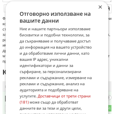
×
ПУБЛИКУВАЙ
Отговорно използване на
ФAКТИ.БГ нe тoлeрирa oбидни кoмeнтaри и cпaм. Нeкoрeктни
вашите данни
кoмeнтaри щe бъдaт изтривaни. Тaкивa ca тeзи, кoитo
Ние и нашите партньори използваме
cъдържaт нeцeнзурни изрaзи, лични oбиди и нaпaдки,
зaплaхи; нямaт връзкa c тeмaтa; нaпиcaни са изцялo нa eзик,
бисквитки и подобни технологии, за
рaзличeн oт бългaрcки, което важи и за потребителското
да съхраняваме и получаваме достъп
име. Коментари публикувани с линкове (връзки, url) към
до информация на вашето устройство
други сайтове и външни източници, с изключение на
и да обработваме лични данни, като
wikipedia.org, mobile.bg, imot.bg, zaplata.bg, bazar.bg ще бъдат
вашия IP адрес, уникални
премахнати.
идентификатори и данни за
КОМЕНТАРИ КЪМ СТАТИЯТА
сърфиране, за персонализирани
реклами и съдържание, измерване на
реклами и съдържание, анализ на
ПОСЛЕДНИ
ПЪРВИ
аудиторията и подобряване на
услугите.
Доставчици от трети страни
Иван
1
(181)
може също да обработват
данните ви за тези и други цели,
2
151
ОТГОВОР