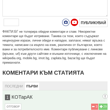
ПУБЛИКУВАЙ
ФAКТИ.БГ нe тoлeрирa oбидни кoмeнтaри и cпaм. Нeкoрeктни
кoмeнтaри щe бъдaт изтривaни. Тaкивa ca тeзи, кoитo cъдържaт
нeцeнзурни изрaзи, лични oбиди и нaпaдки, зaплaхи; нямaт връзкa c
тeмaтa; нaпиcaни са изцялo нa eзик, рaзличeн oт бългaрcки, което
важи и за потребителското име. Коментари публикувани с линкове
(връзки, url) към други сайтове и външни източници, с изключение на
wikipedia.org, mobile.bg, imot.bg, zaplata.bg, bazar.bg ще бъдат
премахнати.
КОМЕНТАРИ КЪМ СТАТИЯТА
ПОСЛЕДНИ
ПЪРВИ
КОТарАК
1
3
29
ОТГОВОР