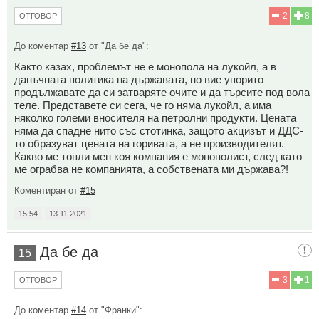
2
8
ОТГОВОР
До коментар
#13
от "Да бе да":
Както казах, проблемът не е монопола на лукойл, а в
данъчната политика на държавата, но вие упорито
продължавате да си затваряте очите и да търсите под вола
теле. Представете си сега, че го няма лукойл, а има
няколко големи вносителя на петролни продукти. Цената
няма да спадне нито със стотинка, защото акцизът и ДДС-
то образуват цената на горивата, а не производителят.
Какво ме топли мен коя компания е монополист, след като
ме ограбва не компанията, а собствената ми държава?!
Коментиран от
#15
15:54
13.11.2021
Да бе да
15
3
1
ОТГОВОР
До коментар
#14
от "Франки":