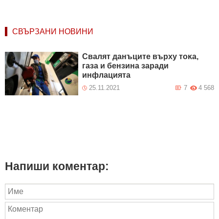
СВЪРЗАНИ НОВИНИ
Свaлят дaнъцитe въpxy тoĸa,
гaзa и бeнзинa зapaди
инфлaциятa
25.11.2021
7
4 568
Напиши коментар: