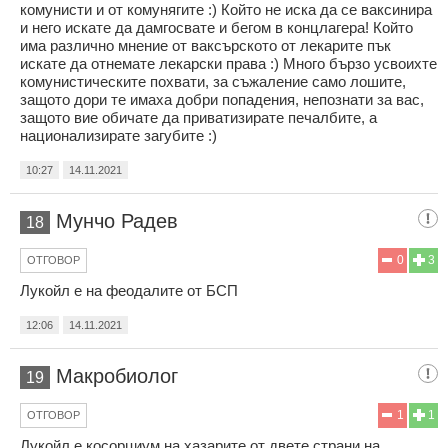
комунисти и от комунягите :) Който не иска да се ваксинира
и него искате да дамгосвате и бегом в концлагера! Който
има различно мнение от ваксърското от лекарите пък
искате да отнемате лекарски права :) Много бързо усвоихте
комунистическите похвати, за съжаление само лошите,
защото дори те имаха добри попадения, непознати за вас,
защото вие обичате да приватизирате печалбите, а
национализирате загубите :)
10:27
14.11.2021
Мунчо Радев
18
0
3
ОТГОВОР
Лукойл е на феодалите от БСП
12:06
14.11.2021
Макробиолог
19
1
1
ОТГОВОР
Лукойл е косорциум на хазарите от двете страни на