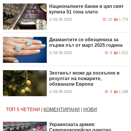
Националните банки в цял свят
купиха 51 тона злато
04.08.2026
10
1 774
Диамантите се обезцениха за
първи път от март 2025 година
04.08.2026
8
1 622
Зехтинът може да поскъпне в
резултат на пожарите,
обхванали Европа
04.08.2026
9
1 188
ТОП 5
ЧЕТЕНИ
|
КОМЕНТИРАНИ
|
НОВИ
Украинската армия:
Севернокорейско ракетно