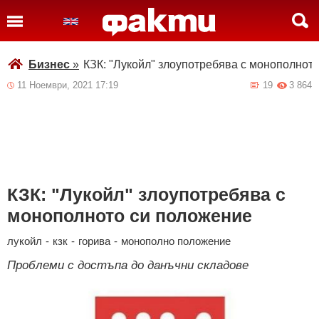
Бизнес
»
КЗК: "Лукойл" злоупотребява с монополнот
11 Ноември, 2021 17:19
19
3 864
КЗК: "Лукойл" злоупотребява с
монополното си положение
лукойл
-
кзк
-
горива
-
монополно положение
Проблеми с достъпа до данъчни складове