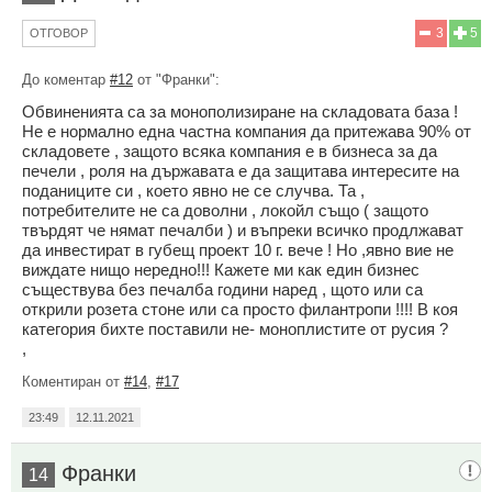
3
5
ОТГОВОР
До коментар
#12
от "Франки":
Обвиненията са за монополизиране на складовата база !
Не е нормално една частна компания да притежава 90% от
складовете , защото всяка компания е в бизнеса за да
печели , роля на държавата е да защитава интересите на
поданиците си , което явно не се случва. Та ,
потребителите не са доволни , локойл също ( защото
твърдят че нямат печалби ) и въпреки всичко продлжават
да инвестират в губещ проект 10 г. вече ! Но ,явно вие не
виждате нищо нередно!!! Кажете ми как един бизнес
съществува без печалба години наред , щото или са
открили розета стоне или са просто филантропи !!!! В коя
категория бихте поставили не- моноплистите от русия ?
,
Коментиран от
#14
,
#17
23:49
12.11.2021
Франки
14