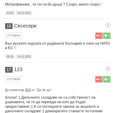
Митрофанова , ти ли си бе душа ? Скоро, много скоро !
22:52
13.11.2021
Сесесере
16
2
2
ОТГОВОР
Вън руските подлоги от родината! България е член на НАТО
и ЕС !
05:25
14.11.2021
123
17
0
3
ОТГОВОР
До коментар
#13
от "Да бе да":
Алооо! :) Данъчните складове не са собственост на
държавата, че тя да нарежда на кого да бъдат
предоставяни :) А си погледнете закона за акцизите и
данъчните складове :) демократите станахте по-големи