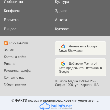
Любопитно
Култура
Конфликт
Здраве
Времето
Анкети
Вицове
Куизове
RSS емисия
Четете ни в Google
За нас
News Showcase
Карта на сайта
Добавете Факти.БГ
Работа
като предпочитан източник в
Рекламна тарифа
Google
Контакт с нас
© Резон Медиа 1993-2026 -
Общи правила
София 1000, ул. Карнеги 11А
©
ФАКТИ
ползва и препоръчва
хостинг услугите
на