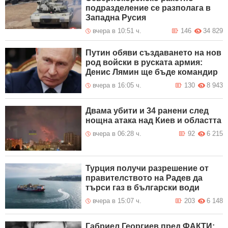
подразделение се разполага в
Западна Русия
вчера в 10:51 ч.
146
34 829
Путин обяви създаването на нов
род войски в руската армия:
Денис Лямин ще бъде командир
вчера в 16:05 ч.
130
8 943
Двама убити и 34 ранени след
нощна атака над Киев и областта
вчера в 06:28 ч.
92
6 215
Турция получи разрешение от
правителството на Радев да
търси газ в български води
вчера в 15:07 ч.
203
6 148
Габриел Георгиев пред ФАКТИ: