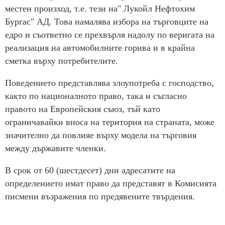
местен произход, т.е. тези на" Лукойл Нефтохим
Бургас" АД. Това намалява избора на търговците на
едро и съответно се прехвърля надолу по веригата на
реализация на автомобилните горива и в крайна
сметка върху потребителите.
Поведението представлява злоупотреба с господство,
както по националното право, така и съгласно
правото на Европейския съюз, тъй като
ограничавайки вноса на територия на страната, може
значително да повлияе върху модела на търговия
между държавите членки.
В срок от 60 (шестдесет) дни адресатите на
определението имат право да представят в Комисията
писмени възражения по предявените твърдения.