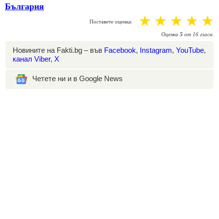
България
☆
☆
☆
☆
☆
Поставете оценка:
Оценка
5
от
16
гласа.
Новините на Fakti.bg – във
Facebook
,
Instagram
,
YouTube
,
канал Viber
,
X
Четете ни и в Google News