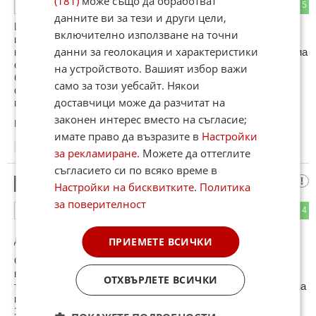
(181)
може също да обработват
3
5
ОТГОВОР
данните ви за тези и други цели,
И какъв е проблемът нашите западни "партньори" да
включително използване на точни
инвестират в нова рафинерия у нас? Шел, ОМВ защо не
данни за геолокация и характеристики
намалят цените? Лукойл и да се възползва от монополизма
си у нас, то се губи на фона на високите акцизи и
на устройството. Вашият избор важи
безумното за икономика като нашата ДДС, но това удобно
само за този уебсайт. Някои
се премълчава, както и фактът, че един данък се облага
доставчици може да разчитат на
пряко с друг данък.
законен интерес вместо на съгласие;
Коментиран от
#11
имате право да възразите в
Настройки
17:28
12.11.2021
за рекламиране
. Можете да оттеглите
съгласието си по всяко време в
Да бе да
11
Настройки на бисквитките
.
Политика
за поверителност
3
4
ОТГОВОР
ПРИЕМЕТЕ ВСИЧКИ
До коментар
#10
от "Франки":
С други думи , да оставим лук ойл да си краде защото
вината е на нашите съюзници ? По вашата логика би
ОТХВЪРЛЕТЕ ВСИЧКИ
трябвало да оставим боко да си краде защото тегленето на
пари в чували не е незаконно ??
За колко глупави ни имате ?