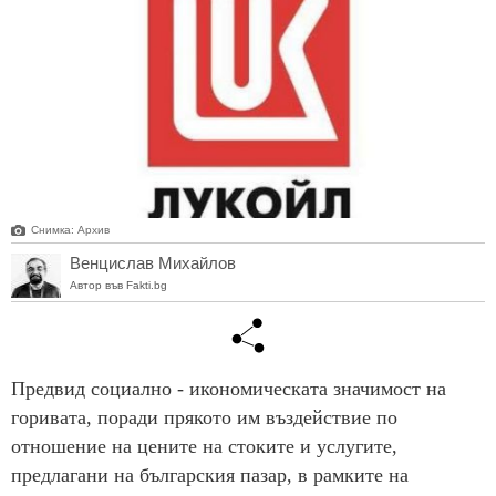
Снимка: Архив
Венцислав Михайлов
Автор във Fakti.bg
Предвид социално - икономическата значимост на
горивата, поради прякото им въздействие по
отношение на цените на стоките и услугите,
предлагани на българския пазар, в рамките на