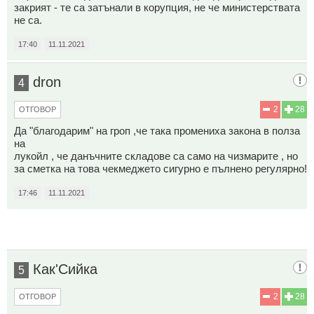
закрият - те са затънали в корупция, не че министерствата
не са.
17:40
11.11.2021
dron
4
2
28
ОТГОВОР
Да "благодарим" на гроп ,че така промениха закона в полза
на
лукойл , че данъчните складове са само на чизмарите , но
за сметка на това чекмеджето сигурно е пълнено регулярно!
17:46
11.11.2021
Как'Сийка
5
2
28
ОТГОВОР