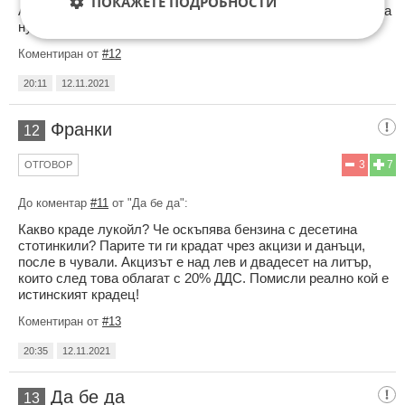
ПОКАЖЕТЕ ПОДРОБНОСТИ
Аз пък казвам , Златев и боко в затвора и съюзниците няма
нужда да строят рафинерия, не е ли по разумно ?
Коментиран от
#12
20:11
12.11.2021
Франки
12
3
7
ОТГОВОР
До коментар
#11
от "Да бе да":
Какво краде лукойл? Че оскъпява бензина с десетина
стотинкили? Парите ти ги крадат чрез акцизи и данъци,
после в чували. Акцизът е над лев и двадесет на литър,
които след това облагат с 20% ДДС. Помисли реално кой е
истинският крадец!
Коментиран от
#13
20:35
12.11.2021
Да бе да
13