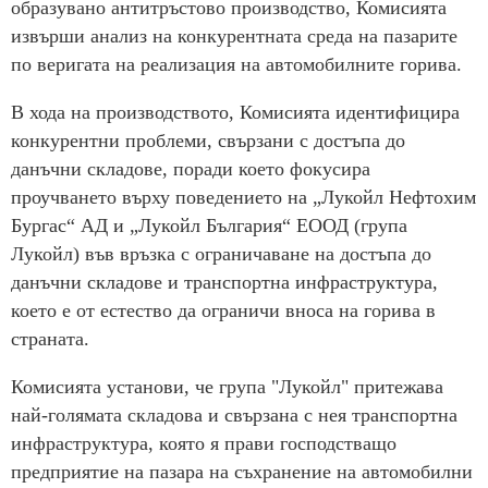
образувано антитръстово производство, Комисията
извърши анализ на конкурентната среда на пазарите
по веригата на реализация на автомобилните горива.
В хода на производството, Комисията идентифицира
конкурентни проблеми, свързани с достъпа до
данъчни складове, поради което фокусира
проучването върху поведението на „Лукойл Нефтохим
Бургас“ АД и „Лукойл България“ ЕООД (група
Лукойл) във връзка с ограничаване на достъпа до
данъчни складове и транспортна инфраструктура,
което е от естество да ограничи вноса на горива в
страната.
Комисията установи, че група "Лукойл" притежава
най-голямата складова и свързана с нея транспортна
инфраструктура, която я прави господстващо
предприятие на пазара на съхранение на автомобилни