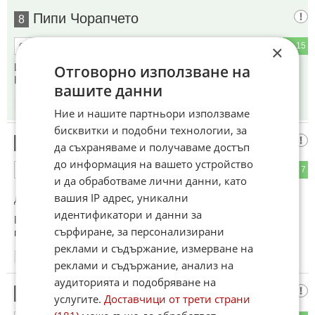
Пипи Чорапчето
8
2
15
×
ОТГОВОР
И КЗК се събуди, готова да се труди...
Отговорно използване на
Направо сте жалки! И абсолютно безполезни...
вашите данни
19:19
11.11.2021
Ние и нашите партньори използваме
бисквитки и подобни технологии, за
Съдията Дред
9
да съхраняваме и получаваме достъп
до информация на вашето устройство
2
7
ОТГОВОР
и да обработваме лични данни, като
вашия IP адрес, уникални
До коментар
#5
от "Как'Сийка":
идентификатори и данни за
Всъщност така е почти от 22 години, откак Костов им
сърфиране, за персонализирани
продаде Нефтохима.
реклами и съдържание, измерване на
12:16
12.11.2021
реклами и съдържание, анализ на
аудиторията и подобряване на
Франки
10
услугите.
Доставчици от трети страни