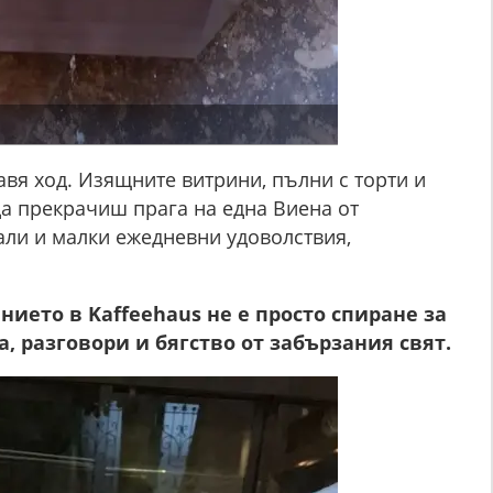
вя ход. Изящните витрини, пълни с торти и
 да прекрачиш прага на една Виена от
уали и малки ежедневни удоволствия,
нието в Kaffeehaus не е просто спиране за
а, разговори и бягство от забързания свят.