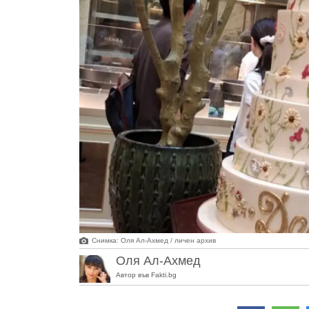
Снимка: Оля Ал-Ахмед / личен архив
Оля Ал-Ахмед
Автор във Fakti.bg