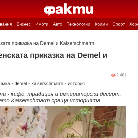
вания
Бизнес
Имоти
Авто
Технологии
Крими
Спорт
Хор
ката приказка на Demel и Kaiserschmarrn
енската приказка на Demel и
2 461
казка
-
demel
-
kaiserschmarrn
-
история
на - кафе, традиция и императорски десерт.
дето Kaiserschmarrn среща историята