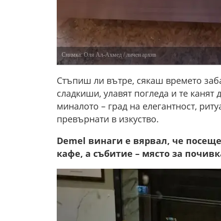
Снимка: Оля Ал-Ахмед / личен архив
Стъпиш ли вътре, сякаш времето заба
сладкиши, улавят погледа и те канят
миналото – град на елегантност, рит
превърнати в изкуство.
Demel винаги е вярвал, че посеще
кафе, а събитие – място за почивк