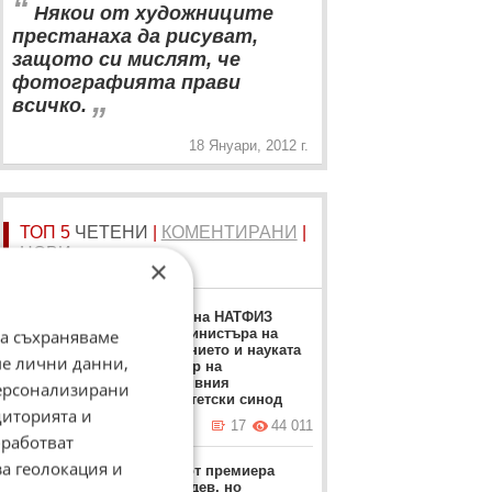
“
Някои от художниците
престанаха да рисуват,
защото си мислят, че
фотографията прави
„
всичко.
18 Януари, 2012 г.
ТОП 5
ЧЕТЕНИ
|
КОМЕНТИРАНИ
|
НОВИ
×
Ректорът на НАТФИЗ
заменя Министъра на
да съхраняваме
образованието и науката
ме лични данни,
като лидер на
алтернативния
персонализирани
университетски синод
диторията и
вчера в 12:42 ч.
17
44 011
работват
за геолокация и
Забрана от премиера
Румен Радев, но