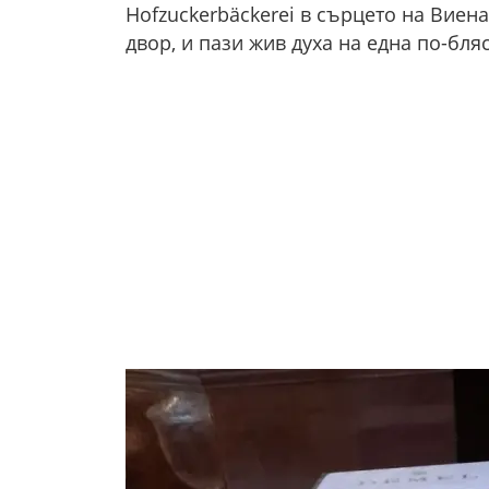
Hofzuckerbäckerei в сърцето на Виен
двор, и пази жив духа на една по-бля