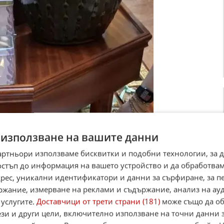
 използване на вашите данни
артньори използваме бисквитки и подобни технологии, за 
остъп до информация на вашето устройство и да обработва
адрес, уникални идентификатори и данни за сърфиране, за 
ржание, измерване на реклами и съдържание, анализ на ау
 услугите.
Доставчици от трети страни (181)
може също да об
ези и други цели, включително използване на точни данни 