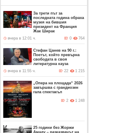
За трети път за
последната година обраха
музея на бившия
президент на Франция
Жак Ширак
вчера в 12:01 ч.
0
764
Стефан Цанев на 90 г.:
Поетът, който превърна
свободата в своя
литературна кауза
вчера в 11:55 ч.
22
1 215
„Опера на площада“ 2026
завършва с грандиозен
гала спектакъл
06.08.2026
2
1 248
25 години без Жоржи
Амаду – разказвачът на