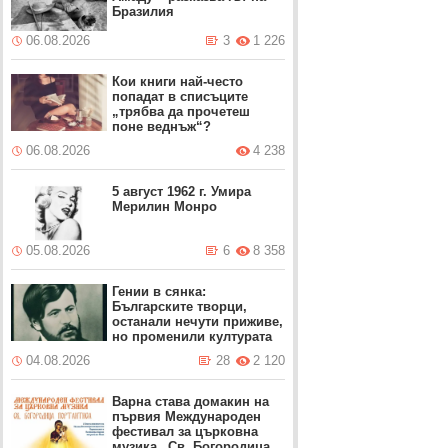
Бразилия
06.08.2026
3
1 226
Кои книги най-често
попадат в списъците
„трябва да прочетеш
поне веднъж“?
06.08.2026
4 238
5 август 1962 г. Умира
Мерилин Монро
05.08.2026
6
8 358
Гении в сянка:
Българските творци,
останали нечути приживе,
но променили културата
04.08.2026
28
2 120
Варна става домакин на
първия Международен
фестивал за църковна
музика „Св. Богородица