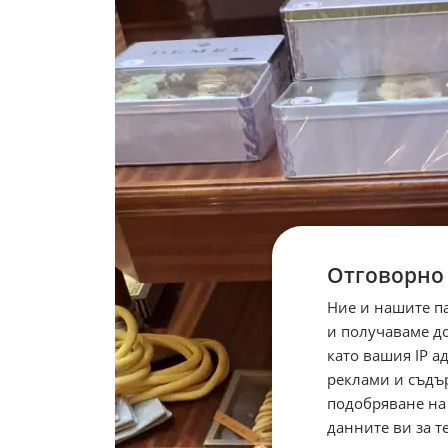
Отговорно
Ние и нашите п
и получаваме д
като вашия IP 
реклами и съдъ
подобряване на
данните ви за т