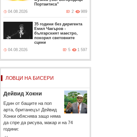
Портаитиса”
04.08.2026
2
989
35 години без диригента
Емил Чакъров -
българският маестро,
покорил световните
сцени
04.08.2026
5
1 597
ЛОВЦИ НА БИСЕРИ
Дейвид Хокни
Един от бащите на поп
арта, британецът Дейвид
Хонки обяснява защо няма
да спре да рисува, макар и на 74
години: