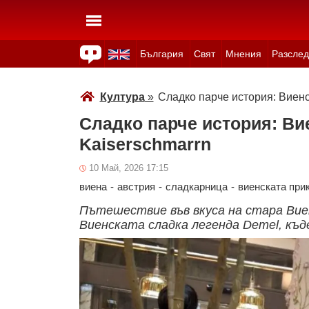
България
Свят
Мнения
Разслед
Здраве
Времето
Анкети
Вицове
Куизове
Култура
»
Сладко парче история: Виенс
Сладко парче история: Ви
Kaiserschmarrn
10 Май, 2026 17:15
виена
-
австрия
-
сладкарница
-
виенската при
Пътешествие във вкуса на стара Вие
Виенската сладка легенда Demel, къ