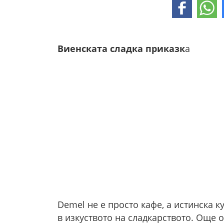
Виенската сладка приказк
а
Demel не е просто кафе, а истинска 
в изкуството на сладкарството. Още от