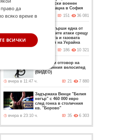
Някои
американски военен
 право да
самолет кацна в София
по всяко време в
вчера в 16:12 ч.
151
36 081
Русия извърши една от
най-големите атаки срещу
петролната и газовата
ТЕ ВСИЧКИ
индустрия на Украйна
вчера в 21:39 ч.
186
10 321
Български отговор на
съвременния велосипед
(ВИДЕО)
вчера в 11:47 ч.
21
7 880
Задържаха Венци "Белия
негър" с 460 000 евро
след гонка в столичния
кв. "Борово"
вчера в 23:10 ч.
35
6 303