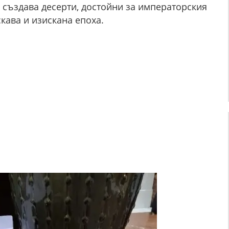
а създава десерти, достойни за императорския
скава и изискана епоха.