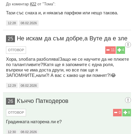
До коментар
#22
от "Тома":
Тази със снаха и, и някакъв парфюм или нещо такова.
12:28
08.02.2026
Не искам да съм добре,а Вуте да е зле
25
11
4
ОТГОВОР
Хора, злобата разболява!Защо не се научите да не плюете
по талантливите?!Катя ще я запомните с една роля,
въпреки че има доста други, но все пак ще я
ЗАПОМНИТЕ,нали?! А вас с какво ще ви помнят?!😂
12:29
08.02.2026
Кънчо Паткодеров
26
0
8
ОТГОВОР
Градинката наторена ли е?
12:30
08.02.2026