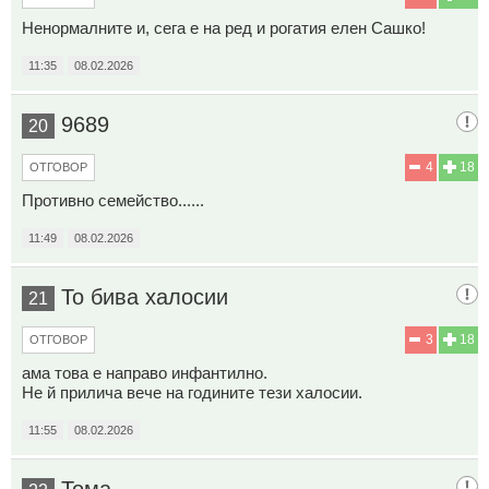
Ненормалните и, сега е на ред и рогатия елен Сашко!
11:35
08.02.2026
9689
20
4
18
ОТГОВОР
Противно семейство......
11:49
08.02.2026
То бива халосии
21
3
18
ОТГОВОР
ама това е направо инфантилно.
Не й прилича вече на годините тези халосии.
11:55
08.02.2026