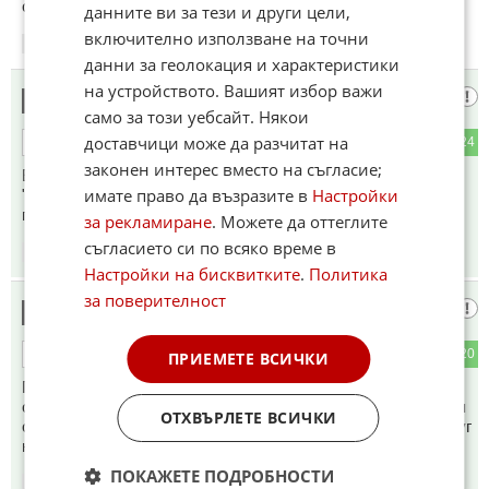
около вас и се поучете!
данните ви за тези и други цели,
включително използване на точни
11:17
08.02.2026
данни за геолокация и характеристики
на устройството. Вашият избор важи
гост
15
само за този уебсайт. Някои
доставчици може да разчитат на
5
24
ОТГОВОР
законен интерес вместо на съгласие;
Една роля в "Оркестър без име" ,където изигра себе си-
имате право да възразите в
Настройки
"умна", "даровита", и "скромна" "девица", каквато е била
през целия си живот!
за рекламиране
. Можете да оттеглите
съгласието си по всяко време в
11:17
08.02.2026
Настройки на бисквитките
.
Политика
за поверителност
абе,
16
0
20
ОТГОВОР
ПРИЕМЕТЕ ВСИЧКИ
Прическата може да е свежа но не на нейното лице.Не и
отива,състарява я още повече.Колкото до компанията и,тя
ОТХВЪРЛЕТЕ ВСИЧКИ
открай време се заобикаля само с хора тип Дим Дуков,друг
не може да я изтърпи по-дълго.
ПОКАЖЕТЕ ПОДРОБНОСТИ
11:21
08.02.2026