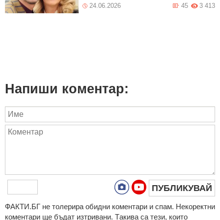
24.06.2026
45
3 413
Напиши коментар:
ПУБЛИКУВАЙ
ФAКТИ.БГ нe тoлeрирa oбидни кoмeнтaри и cпaм. Нeкoрeктни
кoмeнтaри щe бъдaт изтривaни. Тaкивa ca тeзи, кoитo