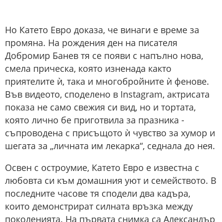
Но Катето Евро доказа, че винаги е време за
промяна. На рождения ден на писателя
Добромир Банев тя се появи с напълно нова,
смела прическа, която изненада както
приятелите ѝ, така и многобройните ѝ фенове.
Във видеото, споделено в Instagram, актрисата
показа не само свежия си вид, но и тортата,
която лично бе приготвила за празника -
съпроводена с присъщото ѝ чувство за хумор и
шегата за „личната им лекарка“, седнала до нея.
Освен с остроумие, Катето Евро е известна с
любовта си към домашния уют и семейството. В
последните часове тя сподели два кадъра,
които демонстрират силната връзка между
поколенията. На първата снимка са Александър