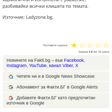
разбивайки всички клишета по темата.
Източник: Ladyzone.bg.
☆
☆
☆
☆
☆
Поставете оценка:
Оценка
1.5
от
16
гласа.
Новините на Fakti.bg – във
Facebook
,
Instagram
,
YouTube
,
канал Viber
,
X
Четете ни и в Google News Showcase
Абонамент за Факти.БГ в Google Alerts
Добавете Факти.БГ като предпочитан
източник в Google