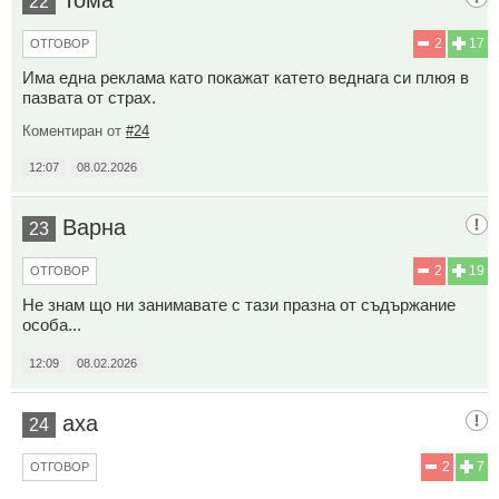
Тома
22
2
17
ОТГОВОР
Има една реклама като покажат катето веднага си плюя в
пазвата от страх.
Коментиран от
#24
12:07
08.02.2026
Варна
23
2
19
ОТГОВОР
Не знам що ни занимавате с тази празна от съдържание
особа...
12:09
08.02.2026
аха
24
2
7
ОТГОВОР