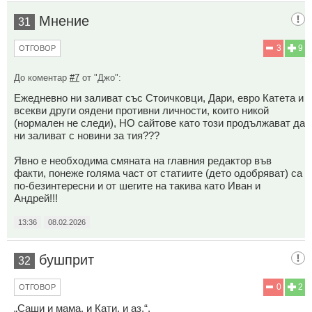
Мнение
31
3
9
ОТГОВОР
До коментар
#7
от "Джо":
Ежедневно ни заливат със Стоичковци, Дари, евро Катета и
всекви други оядени противни личности, които никой
(нормален не следи), НО сайтове като този продължават да
ни заливат с новини за тия???
Явно е необходима смяната на главния редактор във
факти, понеже голяма част от статиите (дето одобряват) са
по-безинтересни и от шегите на такива като Иван и
Андрей!!!
13:36
08.02.2026
бушприт
32
0
2
ОТГОВОР
„Саши и мама, и Кати, и аз.“,