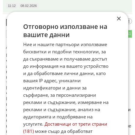
11:12
08.02.2026
×
Реалист||
14
Отговорно използване на
вашите данни
23
11
ОТГОВОР
Ние и нашите партньори използваме
До коментар
#8
от "РЕАЛИСТ":
бисквитки и подобни технологии, за
Много грешите! Не съм театровед, но обичам театъра и
да съхраняваме и получаваме достъп
често ходя на постановки! Гледах Сашо Кадиев още като
до информация на вашето устройство
абсолвент в дипломната постановка на випуска. Толкова
ме впечатли само той, че се постарах да запомня никому
и да обработваме лични данни, като
неизвестната до тогава фамилия. Защото бях сигурна, че
вашия IP адрес, уникални
това момче един ден ще го гледаме много! И така стана!
идентификатори и данни за
Медиите го направиха “Сашето на мама”! А като ти казват
че си някой и това ти носи плюсове, ще се възползваш!
сърфиране, за персонализирани
Работи много и се справя в различни жанрове, защото
реклами и съдържание, измерване на
просто е талантлив! А за Катерина Евро, защо я свързват
реклами и съдържание, анализ на
само с един филм -“Оркестър без име”.Някой гледал ли е и
помни ли филма “Равновесие”?Ако се поразровите в
аудиторията и подобряване на
българската филмотека1980-1980 години, доста ще се
услугите.
Доставчици от трети страни
изненадате. И от сценарии и от режисура и от музика, да не
(181)
може също да обработват
говорим за актьорите!!! Уважавайте трудолюбивите хора