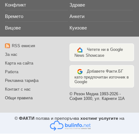
Конфликт
Здраве
Времето
Анкети
Вицове
Куизове
RSS емисия
Четете ни в Google
За нас
News Showcase
Карта на сайта
Добавете Факти.БГ
Работа
като предпочитан източник в
Рекламна тарифа
Google
Контакт с нас
© Резон Медиа 1993-2026 -
Общи правила
София 1000, ул. Карнеги 11А
©
ФАКТИ
ползва и препоръчва
хостинг услугите
на