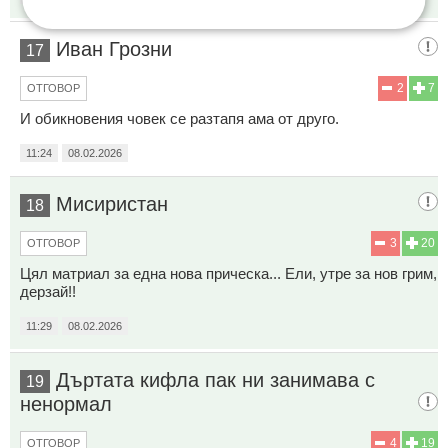
Иван Грозни
17
2
7
ОТГОВОР
И обикновения човек се разтапя ама от друго.
11:24
08.02.2026
Мисиристан
18
3
20
ОТГОВОР
Цял матриал за една нова прическа... Ели, утре за нов грим,
дерзай!!
11:29
08.02.2026
Дъртата кифла пак ни занимава с
19
ненормал
4
19
ОТГОВОР