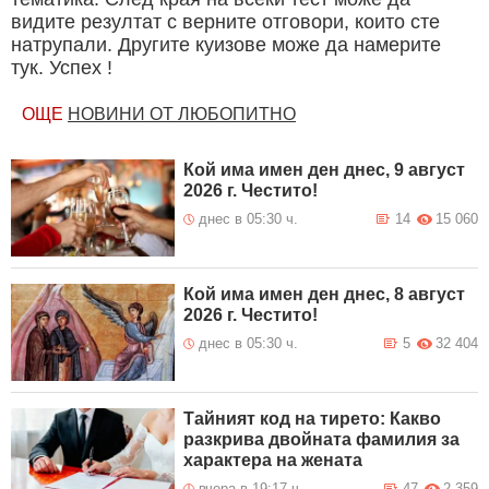
видите резултат с верните отговори, които сте
натрупали. Другите куизове може да намерите
тук. Успех !
ОЩЕ
НОВИНИ ОТ ЛЮБОПИТНО
Кой има имен ден днес, 9 август
2026 г. Честито!
днес в 05:30 ч.
14
15 060
Кой има имен ден днес, 8 август
2026 г. Честито!
днес в 05:30 ч.
5
32 404
Тайният код на тирето: Какво
разкрива двойната фамилия за
характера на жената
вчера в 19:17 ч.
47
2 359