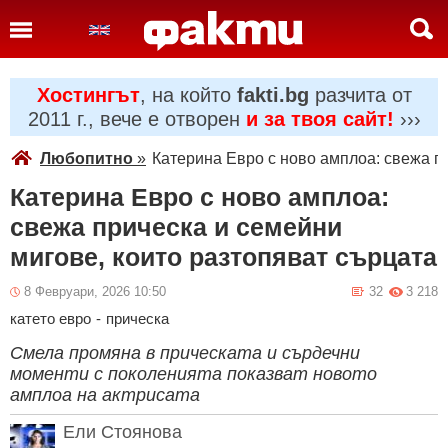
Хостингът
, на който
fakti.bg
разчита от
2011 г., вече е отворен
и за твоя сайт!
›››
Любопитно
»
Катерина Евро с ново амплоа: свежа п
Катерина Евро с ново амплоа:
свежа прическа и семейни
мигове, които разтопяват сърцата
8 Февруари, 2026 10:50
32
3 218
катето евро
-
прическа
Смела промяна в прическата и сърдечни
моменти с поколенията показват новото
амплоа на актрисата
Ели Стоянова