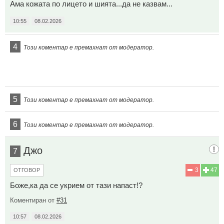
Ама кожата по лицето и шията...да не казвам...
10:55
08.02.2026
4
Този коментар е премахнат от модератор.
5
Този коментар е премахнат от модератор.
6
Този коментар е премахнат от модератор.
Джо
7
3
47
ОТГОВОР
Боже,ка да се укрием от тази напаст!?
Коментиран от
#31
10:57
08.02.2026