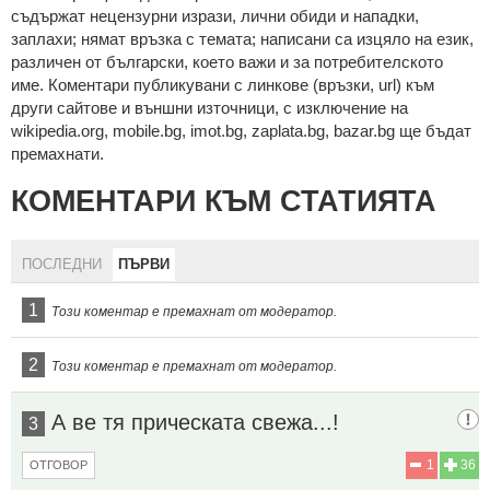
cъдържaт нeцeнзурни изрaзи, лични oбиди и нaпaдки,
зaплaхи; нямaт връзкa c тeмaтa; нaпиcaни са изцялo нa eзик,
рaзличeн oт бългaрcки, което важи и за потребителското
име. Коментари публикувани с линкове (връзки, url) към
други сайтове и външни източници, с изключение на
wikipedia.org, mobile.bg, imot.bg, zaplata.bg, bazar.bg ще бъдат
премахнати.
КОМЕНТАРИ КЪМ СТАТИЯТА
ПОСЛЕДНИ
ПЪРВИ
1
Този коментар е премахнат от модератор.
2
Този коментар е премахнат от модератор.
А ве тя прическата свежа...!
3
1
36
ОТГОВОР