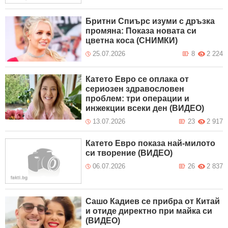
Бритни Спиърс изуми с дръзка
промяна: Показа новата си
цветна коса (СНИМКИ)
25.07.2026
8
2 224
Катето Евро се оплака от
сериозен здравословен
проблем: три операции и
инжекции всеки ден (ВИДЕО)
13.07.2026
23
2 917
Катето Евро показа най-милото
си творение (ВИДЕО)
06.07.2026
26
2 837
Сашо Кадиев се прибра от Китай
и отиде директно при майка си
(ВИДЕО)