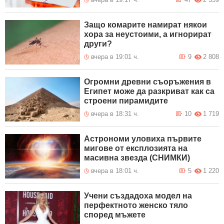
Защо комарите намират някои
хора за неустоими, а игнорират
други?
вчера в 19:01 ч.
9
2 808
Огромни древни съоръжения в
Египет може да разкриват как са
строени пирамидите
вчера в 18:31 ч.
10
1 719
Астрономи уловиха първите
мигове от експлозията на
масивна звезда (СНИМКИ)
вчера в 18:01 ч.
5
1 220
Учени създадоха модел на
перфектното женско тяло
според мъжете