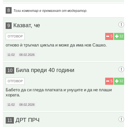
8
Този коментар е премахнат от модератор.
Казват, че
9
5
32
ОТГОВОР
отново ѝ тръгнал цикъла и може да има нов Сашко.
11:02
08.02.2026
Била преди 40 години
10
5
32
ОТГОВОР
Бабето да си гледа платката и унуците и да не плаши
хората.
11:02
08.02.2026
ДРТ ПРЧ
11