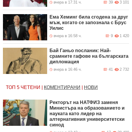
вчера в 17:31 ч.
39
3 101
Ема Хеминг била сгодена за друг
мъж, когато се запознала с Брус
Уилис
вчера в 16:58 ч.
9
1 420
Бай Ганьо посланик: Най-
срамните гафове на българската
дипломация
вчера в 16:46 ч.
41
2 732
ТОП 5
ЧЕТЕНИ
|
КОМЕНТИРАНИ
|
НОВИ
Ректорът на НАТФИЗ заменя
Министъра на образованието и
науката като лидер на
алтернативния университетски
синод