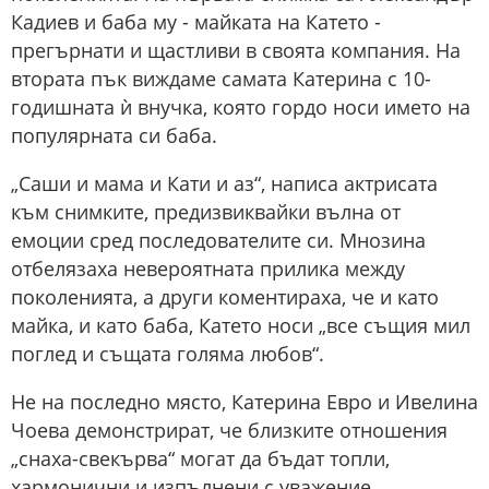
Кадиев и баба му - майката на Катето -
прегърнати и щастливи в своята компания. На
втората пък виждаме самата Катерина с 10-
годишната ѝ внучка, която гордо носи името на
популярната си баба.
„Саши и мама и Кати и аз“, написа актрисата
към снимките, предизвиквайки вълна от
емоции сред последователите си. Мнозина
отбелязаха невероятната прилика между
поколенията, а други коментираха, че и като
майка, и като баба, Катето носи „все същия мил
поглед и същата голяма любов“.
Не на последно място, Катерина Евро и Ивелина
Чоева демонстрират, че близките отношения
„снаха-свекърва“ могат да бъдат топли,
хармонични и изпълнени с уважение,