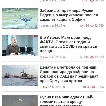
вчера в 12:42 ч.
17
38 490
Забрана от премиера Румен
Радев, но американски военен
самолет кацна в София
вчера в 16:12 ч.
136
22 969
Д-р Атанас Мангъров пред
ФАКТИ: След шест години
сметката за COVID тепърва се
плаща
вчера в 09:02 ч.
216
12 630
Цената на петрола се повиши,
Иран планира да забрани на
кораби от САЩ да преминават
през Ормузкия проток
вчера в 09:52 ч.
43
7 864
Русия извърши една от най-
големите атаки срещу