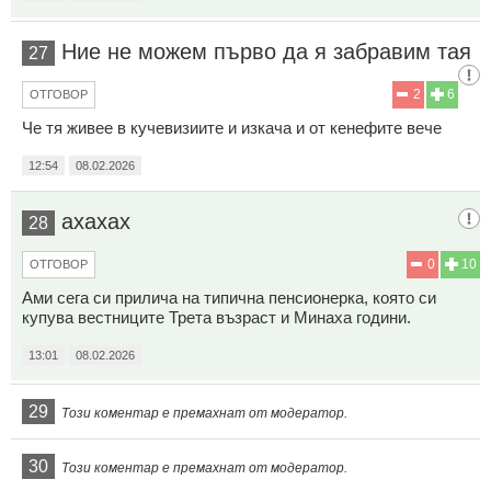
Ние не можем първо да я забравим тая
27
2
6
ОТГОВОР
Че тя живее в кучевизиите и изкача и от кенефите вече
12:54
08.02.2026
ахахах
28
0
10
ОТГОВОР
Ами сега си прилича на типична пенсионерка, която си
купува вестниците Трета възраст и Минаха години.
13:01
08.02.2026
29
Този коментар е премахнат от модератор.
30
Този коментар е премахнат от модератор.