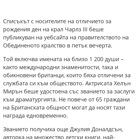
Списъкът с носителите на отличието за
рождения ден на крал Чарлз III беше
публикуван на уебсайта на правителството на
Обединеното кралство в петък вечерта.
Той включва имената на близо 1 200 души –
както международни знаменитости, така и
обикновени британци, които бяха отличени за
службата си към обществото. Актрисата Хелън
Мирън беше удостоена със званието за заслуги
към драматургията. Не повече от 65 граждани
на Британската общност могат да носят тази
награда едновременно.
Званието получиха още Джулия Доналдсън,
авторка на множество детски книги, най-