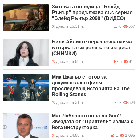
Хитовата поредица "Блейд
Рънър" продължава със сериал
"Блейд Рънър 2099" (ВИДЕО)
днес в 16:31 ч.
0
567
Били Айлиш е неразпознаваема
в първата си роля като актриса
(СНИМКИ)
днес в 15:58 ч.
5
911
Мик Джагър е готов за
документален филм,
проследяващ историята на The
Rolling Stones
днес в 15:31 ч.
2
504
Мат Лебланк с нова любов?
Звездата от "Приятели" излиза с
йога инструкторка
днес в 14:58 ч.
1
1 095