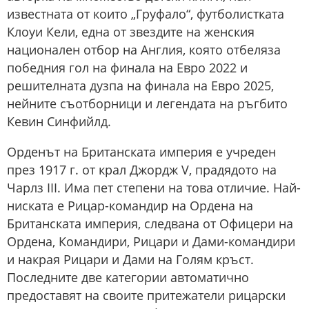
известната от които „Груфало“, футболистката
Клоуи Кели, една от звездите на женския
национален отбор на Англия, която отбеляза
победния гол на финала на Евро 2022 и
решителната дузпа на финала на Евро 2025,
нейните съотборници и легендата на ръгбито
Кевин Синфийлд.
Орденът на Британската империя е учреден
през 1917 г. от крал Джордж V, прадядото на
Чарлз III. Има пет степени на това отличие. Най-
ниската е Рицар-командир на Ордена на
Британската империя, следвана от Офицери на
Ордена, Командири, Рицари и Дами-командири
и накрая Рицари и Дами на Голям кръст.
Последните две категории автоматично
предоставят на своите притежатели рицарски