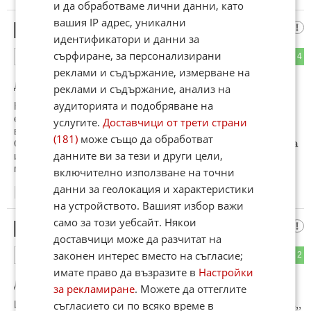
и да обработваме лични данни, като
вашия IP адрес, уникални
Идън
3
идентификатори и данни за
сърфиране, за персонализирани
4
4
ОТГОВОР
реклами и съдържание, измерване на
До коментар
#1
от "Трътлю":
реклами и съдържание, анализ на
аудиторията и подобряване на
Написаното от теб не е духовна бдителност- а липса на
елементарни познания- липса на анализ и аргументи. А и
услугите.
Доставчици от трети страни
всичко е между тях и Бога. БлЕк Сабат не е само с
(181)
може също да обработват
Ози.Злото никога не действа открито- то променя истината
данните ви за тези и други цели,
и е разрушител. Това се отнася за всяка посредствена
музика - не и за класиката в рока и метъла.
включително използване на точни
данни за геолокация и характеристики
09:05
13.06.2026
на устройството. Вашият избор важи
само за този уебсайт. Някои
да допълня
4
доставчици може да разчитат на
законен интерес вместо на съгласие;
2
2
ОТГОВОР
имате право да възразите в
Настройки
До коментар
#1
от "Трътлю":
за рекламиране
. Можете да оттеглите
Изборът на добро или зло е нещо лично и Дио го е изпял в,,
съгласието си по всяко време в