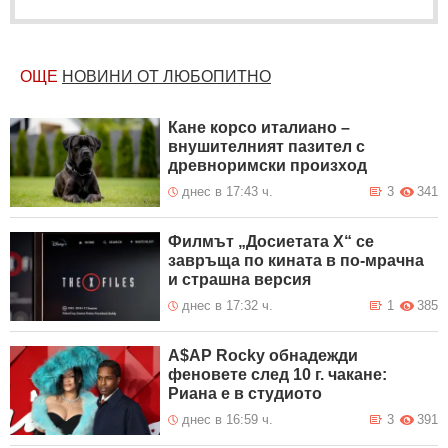
ОЩЕ
НОВИНИ ОТ ЛЮБОПИТНО
Кане корсо италиано –
внушителният пазител с
древноримски произход
днес в 17:43 ч.
3
341
Филмът „Досиетата Х“ се
завръща по кината в по-мрачна
и страшна версия
днес в 17:32 ч.
1
385
A$AP Rocky обнадежди
феновете след 10 г. чакане:
Риана е в студиото
днес в 16:59 ч.
3
391