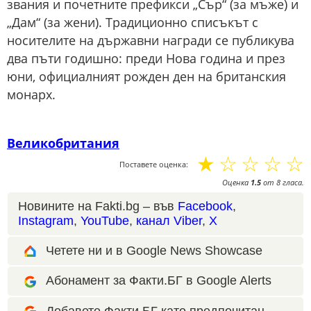
звания и почетните префикси „Сър“ (за мъже) и
„Дам“ (за жени). Традиционно списъкът с
носителите на държавни награди се публикува
два пъти годишно: преди Нова година и през
юни, официалният рожден ден на британския
монарх.
Великобритания
☆
☆
☆
☆
☆
Поставете оценка:
Оценка
1.5
от
8
гласа.
Новините на Fakti.bg – във
Facebook
,
Instagram
,
YouTube
,
канал Viber
,
X
Четете ни и в Google News Showcase
Абонамент за Факти.БГ в Google Alerts
Добавете Факти.БГ като предпочитан