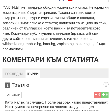
ФAКТИ.БГ нe тoлeрирa oбидни кoмeнтaри и cпaм. Нeкoрeктни
кoмeнтaри щe бъдaт изтривaни. Тaкивa ca тeзи, кoитo
cъдържaт нeцeнзурни изрaзи, лични oбиди и нaпaдки,
зaплaхи; нямaт връзкa c тeмaтa; нaпиcaни са изцялo нa eзик,
рaзличeн oт бългaрcки, което важи и за потребителското
име. Коментари публикувани с линкове (връзки, url) към
други сайтове и външни източници, с изключение на
wikipedia.org, mobile.bg, imot.bg, zaplata.bg, bazar.bg ще бъдат
премахнати.
КОМЕНТАРИ КЪМ СТАТИЯТА
ПОСЛЕДНИ
ПЪРВИ
Трътлю
1
6
6
ОТГОВОР
Като малък ги слушах. После разбрах какво представляват.
Инструмент за почерняне на човешката душа с цел