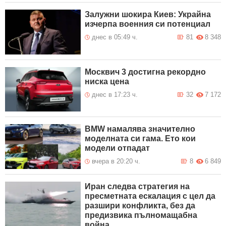
Залужни шокира Киев: Украйна
изчерпа военния си потенциал
днес в 05:49 ч.
81
8 348
Москвич 3 достигна рекордно
ниска цена
днес в 17:23 ч.
32
7 172
BMW намалява значително
моделната си гама. Ето кои
модели отпадат
вчера в 20:20 ч.
8
6 849
Иран следва стратегия на
пресметната ескалация с цел да
разшири конфликта, без да
предизвика пълномащабна
война