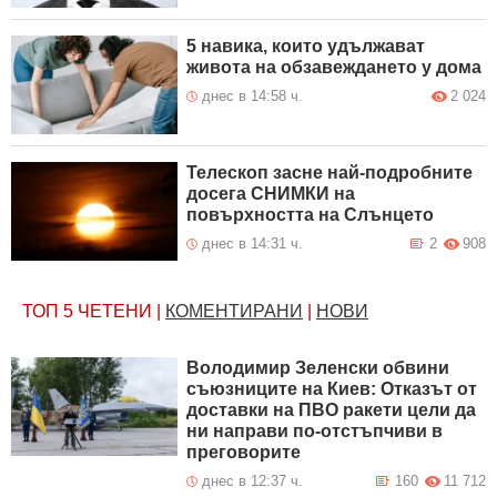
5 навика, които удължават
живота на обзавеждането у дома
днес в 14:58 ч.
2 024
Телескоп засне най-подробните
досега СНИМКИ на
повърхността на Слънцето
днес в 14:31 ч.
2
908
ТОП 5
ЧЕТЕНИ
|
КОМЕНТИРАНИ
|
НОВИ
Володимир Зеленски обвини
съюзниците на Киев: Отказът от
доставки на ПВО ракети цели да
ни направи по-отстъпчиви в
преговорите
днес в 12:37 ч.
160
11 712