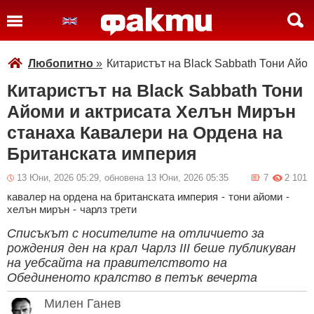
Любопитно
»
Китаристът на Black Sabbath Тони Айо
Китаристът на Black Sabbath Тони
Айоми и актрисата Хелън Мирън
станаха Кавалери на Ордена на
Британската империя
13 Юни, 2026 05:29, обновена 13 Юни, 2026 05:35
7
2 101
кавалер на ордена на британската империя
-
тони айоми
-
хелън мирън
-
чарлз трети
Списъкът с носителите на отличието за
рождения ден на крал Чарлз III беше публикуван
на уебсайта на правителството на
Обединеното кралство в петък вечерта
Милен Ганев