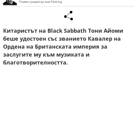
Главен редактор във Fakti.bg
Китаристът на Black Sabbath Тони Айоми
беше удостоен със званието Кавалер на
Ордена на Британската империя за
заслугите му към музиката и
благотворителността.