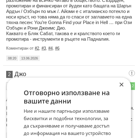
разложение на всичко читаво в обществото. Създаден,
промотиран и финансиран от йудеи като бащата на Шарън
Ардън / Озбърн по мъж /. Айоми е с италианско потекло и
носи кръст, но това няма да го спаси от заглавието на една
тяхна песен: You’re Gonna Find your Place in Hell … при Ози
Озбърн и Рони Джеимс Дио.
Каквато е Бляк Сабат, такова е и кралството което ги
промотира - инструменти в ръцете на Падналия.
Коментиран от
#2
,
#3
,
#4
,
#6
08:20
13.06.2026
Джо
2
×
5
2
ОТГОВОР
Отговорно използване на
До коментар
#1
от "Трътлю":
вашите данни
Щото ьЕлена Миронова не носи по-тежка тегоба,айде моля.
Ние и нашите партньори използваме
И двамата са великолепни артисти,а Блек Сабат са си
бисквитки и подобни технологии, за
рокдинозаври ,носеха ни неизмерима радост в сравнение с
комсомолците Щурци....
да съхраняваме и получаваме достъп
до информация на вашето устройство
08:47
13.06.2026