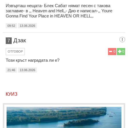
Извърташ нещата- Блек Сабат нямат песен с такова
заглавие- в ,, Heaven and Hell,,- Дио е написал-,, Youre
Gonna Find Your Place in HEAVEN OR HELL,,
09:52
13.06.2026
Дзак
7
0
0
ОТГОВОР
Този кръст наградата ли е?
21:46
13.06.2026
КУИЗ