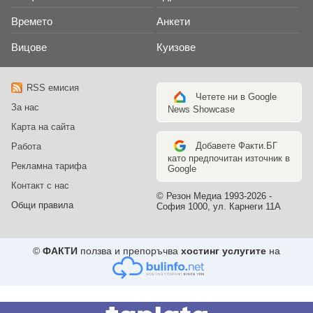
Времето
Анкети
Вицове
Куизове
RSS емисия
Четете ни в Google
За нас
News Showcase
Карта на сайта
Добавете Факти.БГ
Работа
като предпочитан източник в
Рекламна тарифа
Google
Контакт с нас
© Резон Медиа 1993-2026 -
Общи правила
София 1000, ул. Карнеги 11А
©
ФАКТИ
ползва и препоръчва
хостинг услугите
на