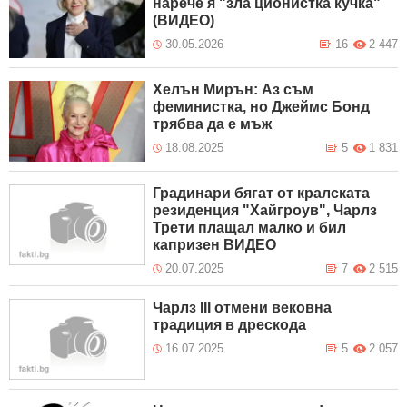
нарече я "зла ционистка кучка"
(ВИДЕО)
30.05.2026
16
2 447
Хелън Мирън: Аз съм
феминистка, но Джеймс Бонд
трябва да е мъж
18.08.2025
5
1 831
Градинари бягат от кралската
резиденция "Хайгроув", Чарлз
Трети плащал малко и бил
капризен ВИДЕО
20.07.2025
7
2 515
Чарлз III отмени вековна
традиция в дрескода
16.07.2025
5
2 057