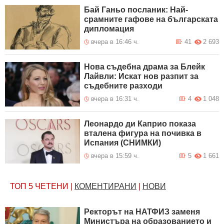
Бай Ганьо посланик: Най-
срамните гафове на българската
дипломация
вчера в 16:46 ч.
41
2 693
Нова съдебна драма за Блейк
Лайвли: Искат нов разпит за
съдебните разходи
вчера в 16:31 ч.
4
1 048
Леонардо ди Каприо показа
вталена фигура на почивка в
Испания (СНИМКИ)
вчера в 15:59 ч.
5
1 661
ТОП 5
ЧЕТЕНИ
|
КОМЕНТИРАНИ
|
НОВИ
Ректорът на НАТФИЗ заменя
Министъра на образованието и