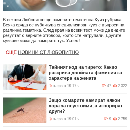
В секция Любопитно ще намерите тематична Куиз рубрика.
Всяка сряда се публикува специализиран куиз с въпроси на
различна тематика. След края на всеки тест може да видите
резултат с верните отговори, които сте натрупали. Другите
куизове може да намерите тук. Успех !
ОЩЕ
НОВИНИ ОТ ЛЮБОПИТНО
Тайният код на тирето: Какво
разкрива двойната фамилия за
характера на жената
вчера в 19:17 ч.
47
2 322
Защо комарите намират някои
хора за неустоими, а игнорират
други?
вчера в 19:01 ч.
9
2 759