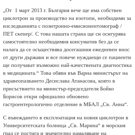
„От 1 март 2013 г. България вече ще има собствен
циклотрон за производство на изотопи, необходими за
изследванията с позитронно-емисионентомограф /
ПЕТ скенер/. С това нашата страна ще си осигурява
самостоятелно необходимия консуматив без да се
налага да се осъществява досегашния ежедневен внос
от други държави и все повече нуждаещи се пациенти
ще получават възможно най-качествената диагностика
в медицината.“ Това обяви във Варна министърът на
здравеопазването Десислава Атанасова, която в
присъствието на министър-председателя Бойко
Борисов откри официално обновено
гастроентерологично отделение в МБАЛ „Св. Анна“.
С въвеждането в експлоатация на новия циклотрон в
Университетската болница „Св. Марина“ в морския
град се постига и значително намаляване на