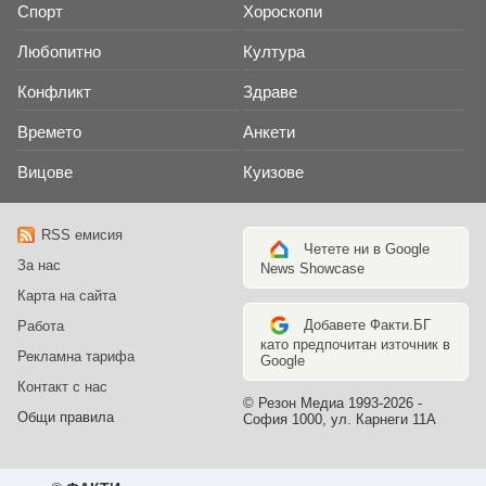
Спорт
Хороскопи
Любопитно
Култура
Конфликт
Здраве
Времето
Анкети
Вицове
Куизове
RSS емисия
Четете ни в Google
За нас
News Showcase
Карта на сайта
Добавете Факти.БГ
Работа
като предпочитан източник в
Рекламна тарифа
Google
Контакт с нас
© Резон Медиа 1993-2026 -
Общи правила
София 1000, ул. Карнеги 11А