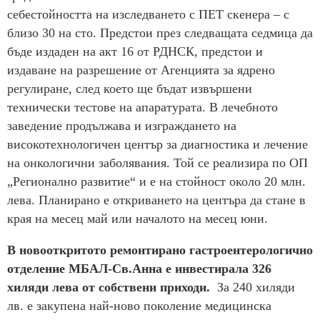
себестойността на изследването с ПЕТ скенера – с
близо 30 на сто. Предстои през следващата седмица да
бъде издаден на акт 16 от РДНСК, предстои и
издаване на разрешение от Агенцията за ядрено
регулиране, след което ще бъдат извършени
технически тестове на апаратурата. В лечебното
заведение продължава и изграждането на
високотехнологичен център за диагностика и лечение
на онкологични заболявания. Той се реализира по ОП
„Регионално развитие“ и е на стойност около 20 млн.
лева. Планирано е откриването на центъра да стане в
края на месец май или началото на месец юни.
В новооткритото ремонтирано гастроентерологично
отделение МБАЛ-Св.Анна е инвестирала 326
хиляди лева от собствени приходи.
За 240 хиляди
лв. е закупена най-ново поколение медицинска