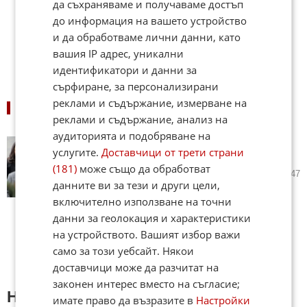
да съхраняваме и получаваме достъп
до информация на вашето устройство
и да обработваме лични данни, като
вашия IP адрес, уникални
идентификатори и данни за
сърфиране, за персонализирани
реклами и съдържание, измерване на
СВЪРЗАНИ НОВИНИ
реклами и съдържание, анализ на
аудиторията и подобряване на
Наваксваме закъснение от 22
услугите.
Доставчици от трети страни
години
(181)
може също да обработват
03.02.2013
23
2 347
данните ви за тези и други цели,
включително използване на точни
данни за геолокация и характеристики
на устройството. Вашият избор важи
само за този уебсайт. Някои
доставчици може да разчитат на
законен интерес вместо на съгласие;
Напиши коментар:
имате право да възразите в
Настройки