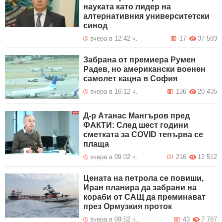
науката като лидер на
алтернативния университетски
синод
вчера в 12:42 ч.
17
37 593
Забрана от премиера Румен
Радев, но американски военен
самолет кацна в София
вчера в 16:12 ч.
136
20 435
Д-р Атанас Мангъров пред
ФАКТИ: След шест години
сметката за COVID тепърва се
плаща
вчера в 09:02 ч.
216
12 512
Цената на петрола се повиши,
Иран планира да забрани на
кораби от САЩ да преминават
през Ормузкия проток
вчера в 09:52 ч.
43
7 787