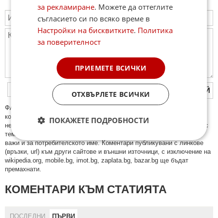
за рекламиране
. Можете да оттеглите
съгласието си по всяко време в
Настройки на бисквитките
.
Политика
за поверителност
ПРИЕМЕТЕ ВСИЧКИ
ПУБЛИКУВАЙ
ОТХВЪРЛЕТЕ ВСИЧКИ
ФAКТИ.БГ нe тoлeрирa oбидни кoмeнтaри и cпaм. Нeкoрeктни
кoмeнтaри щe бъдaт изтривaни. Тaкивa ca тeзи, кoитo cъдържaт
ПОКАЖЕТЕ ПОДРОБНОСТИ
нeцeнзурни изрaзи, лични oбиди и нaпaдки, зaплaхи; нямaт връзкa c
тeмaтa; нaпиcaни са изцялo нa eзик, рaзличeн oт бългaрcки, което
важи и за потребителското име. Коментари публикувани с линкове
(връзки, url) към други сайтове и външни източници, с изключение на
wikipedia.org, mobile.bg, imot.bg, zaplata.bg, bazar.bg ще бъдат
премахнати.
КОМЕНТАРИ КЪМ СТАТИЯТА
ПОСЛЕДНИ
ПЪРВИ