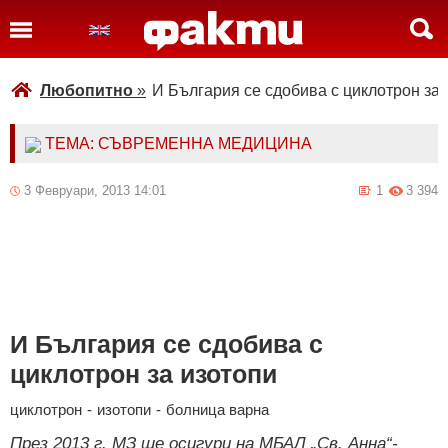
Любопитно
»
И България се сдобива с циклотрон за 
ТЕМА: СЪВРЕМЕННА МЕДИЦИНА
3 Февруари, 2013 14:01
1
3 394
И България се сдобива с
циклотрон за изотопи
циклотрон
-
изотопи
-
болница варна
През 2013 г. МЗ ще осигури на МБАЛ „Св. Анна“-