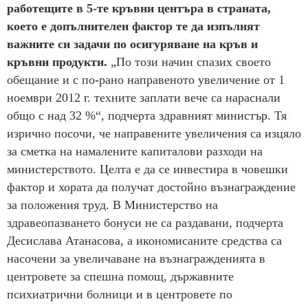
работещите в 5-те кръвни центъра в страната,
което е допълнителен фактор те да изпълнят
важните си задачи по осигуряване на кръв и
кръвни продукти.
„По този начин спазих своето
обещание и с по-рано направеното увеличение от 1
ноември 2012 г. техните заплати вече са нараснали
общо с над 32 %“, подчерта здравният министър. Тя
изрично посочи, че направените увеличения са изцяло
за сметка на намалените капиталови разходи на
министерството. Целта е да се инвестира в човешки
фактор и хората да получат достойно възнаграждение
за положения труд. В Министерство на
здравеопазването бонуси не са раздавани, подчерта
Десислава Атанасова, а икономисаните средства са
насочени за увеличаване на възнагражденията в
центровете за спешна помощ, държавните
психиатрични болници и в центровете по