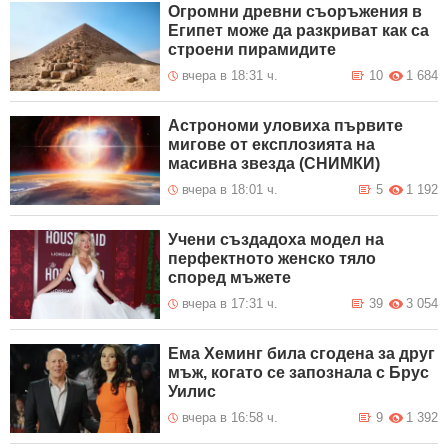
Огромни древни съоръжения в
Египет може да разкриват как са
строени пирамидите
вчера в 18:31 ч.
10
1 684
Астрономи уловиха първите
мигове от експлозията на
масивна звезда (СНИМКИ)
вчера в 18:01 ч.
5
1 192
Учени създадоха модел на
перфектното женско тяло
според мъжете
вчера в 17:31 ч.
39
3 054
Ема Хеминг била сгодена за друг
мъж, когато се запознала с Брус
Уилис
вчера в 16:58 ч.
9
1 392