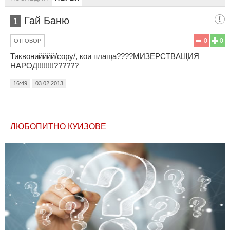
Гай Баню
1
0
0
ОТГОВОР
Тиквонийййй/copy/, кои плаща????МИЗЕРСТВАЩИЯ
НАРОД!!!!!!!!??????
16:49
03.02.2013
ЛЮБОПИТНО КУИЗОВЕ