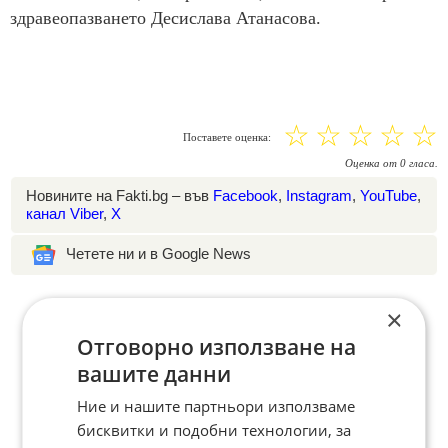
здравеопазването Десислава Атанасова.
☆
☆
☆
☆
☆
Поставете оценка:
Оценка
от
0
гласа.
Новините на Fakti.bg – във
Facebook
,
Instagram
,
YouTube
,
канал Viber
,
X
Четете ни и в Google News
×
Отговорно използване на
вашите данни
Ние и нашите партньори използваме
бисквитки и подобни технологии, за