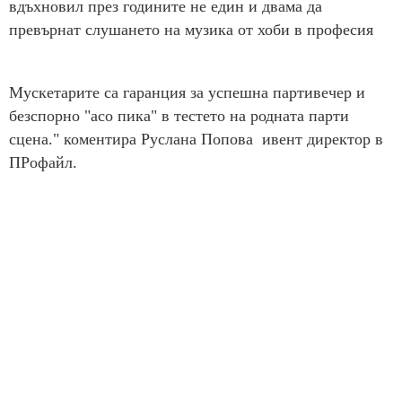
вдъхновил през годините не един и двама да
превърнат слушането на музика от хоби в професия
Мускетарите са гаранция за успешна партивечер и
безспорно "асо пика" в тестето на родната парти
сцена." коментира Руслана Попова ивент директор в
ПРофайл.