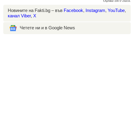
Оценка
от
0
гласа.
Новините на Fakti.bg – във
Facebook
,
Instagram
,
YouTube
,
канал Viber
,
X
Четете ни и в Google News