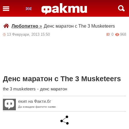
Любопитно
»
Денс маратон с The 3 Musketeers
13 Февруари, 2013 15:50
0
968
Денс маратон с The 3 Musketeers
the 3 musketeers
-
денс маратон
екип на Факти.бг
Да извадим фактите наяве