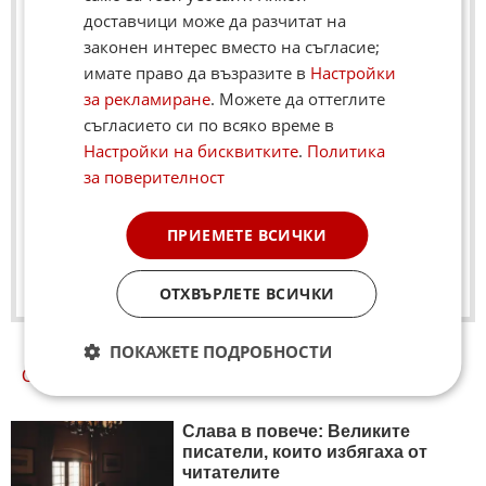
доставчици може да разчитат на
законен интерес вместо на съгласие;
имате право да възразите в
Настройки
за рекламиране
. Можете да оттеглите
съгласието си по всяко време в
Настройки на бисквитките
.
Политика
за поверителност
ЛЮБОПИТЕН КУИЗ ЗА РЕКА ДУНАВ
Знаете ли тези любопитни факти за река Дунав
ПРИЕМЕТЕ ВСИЧКИ
проверете със следния куиз. ...
КЪМ КУИЗА
ОТХВЪРЛЕТЕ ВСИЧКИ
ПОКАЖЕТЕ ПОДРОБНОСТИ
ОЩЕ
НОВИНИ ОТ ЛЮБОПИТНО
Слава в повече: Великите
писатели, които избягаха от
читателите