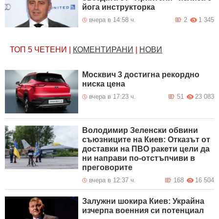
йога инструкторка
вчера в 14:58 ч.
2
1 345
ТОП 5
ЧЕТЕНИ
|
КОМЕНТИРАНИ
|
НОВИ
Москвич 3 достигна рекордно
ниска цена
вчера в 17:23 ч.
51
23 083
Володимир Зеленски обвини
съюзниците на Киев: Отказът от
доставки на ПВО ракети цели да
ни направи по-отстъпчиви в
преговорите
вчера в 12:37 ч.
168
16 504
Залужни шокира Киев: Украйна
изчерпа военния си потенциал