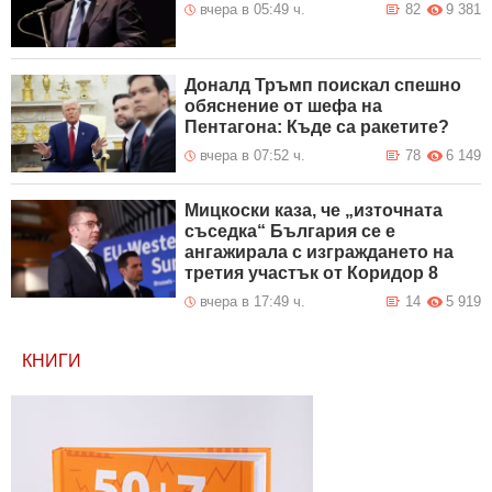
вчера в 05:49 ч.
82
9 381
Доналд Тръмп поискал спешно
обяснение от шефа на
Пентагона: Къде са ракетите?
вчера в 07:52 ч.
78
6 149
Мицкоски каза, че „източната
съседка“ България се е
ангажирала с изграждането на
третия участък от Коридор 8
вчера в 17:49 ч.
14
5 919
КНИГИ