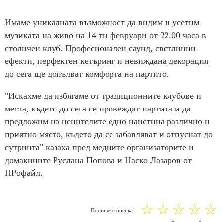
Имаме уникалната възможност да видим и усетим
музиката на живо на 14 ти февруари от 22.00 часа в
столичен клуб. Професионален саунд, светлинни
ефекти, перфектен кетъринг и невиждана декорация
до сега ще допълват комфорта на партито.
"Искахме да избягаме от традиционните клубове и
места, където до сега се провеждат партита и да
предложим на ценителите едно наистина различно и
приятно място, където да се забавляват и отпуснат до
сутринта" казаха пред медиите организаторите и
домакините Руслана Попова и Наско Лазаров от
ПРофайл.
☆
☆
☆
☆
☆
Поставете оценка: