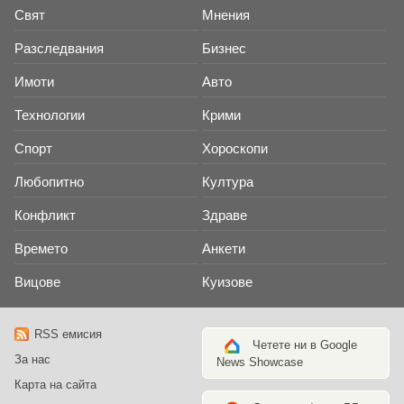
Свят
Мнения
Разследвания
Бизнес
Имоти
Авто
Технологии
Крими
Спорт
Хороскопи
Любопитно
Култура
Конфликт
Здраве
Времето
Анкети
Вицове
Куизове
RSS емисия
Четете ни в Google
За нас
News Showcase
Карта на сайта