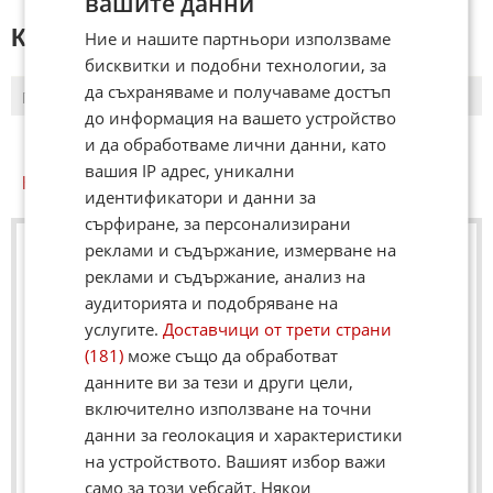
вашите данни
КОМЕНТАРИ КЪМ СТАТИЯТА
Ние и нашите партньори използваме
бисквитки и подобни технологии, за
да съхраняваме и получаваме достъп
ПОСЛЕДНИ
ПЪРВИ
до информация на вашето устройство
и да обработваме лични данни, като
вашия IP адрес, уникални
КУИЗ
идентификатори и данни за
сърфиране, за персонализирани
реклами и съдържание, измерване на
реклами и съдържание, анализ на
аудиторията и подобряване на
услугите.
Доставчици от трети страни
(181)
може също да обработват
данните ви за тези и други цели,
включително използване на точни
данни за геолокация и характеристики
на устройството. Вашият избор важи
само за този уебсайт. Някои