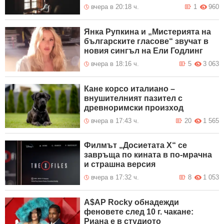
вчера в 20:18 ч.
1
960
Янка Рупкина и „Мистерията на
българските гласове“ звучат в
новия сингъл на Ели Годлинг
вчера в 18:16 ч.
5
3 063
Кане корсо италиано –
внушителният пазител с
древноримски произход
вчера в 17:43 ч.
20
1 565
Филмът „Досиетата Х“ се
завръща по кината в по-мрачна
и страшна версия
вчера в 17:32 ч.
8
1 053
A$AP Rocky обнадежди
феновете след 10 г. чакане:
Риана е в студиото