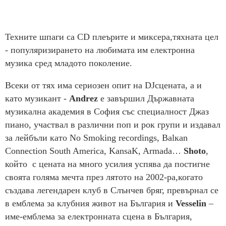
Техните шпаги са CD плеърите и миксера,тяхната цел
- популяризирането на любимата им електронна
музика сред младото поколение.
Всеки от тях има сериозен опит на DJсцената, а и
като музикант -
Andrez
е завършил Държавната
музикална академия в София със специалност Джаз
пиано, участвал в различни поп и рок групи и издавал
за лейбъли като No Smoking recordings, Balкan
Connection South America, KansaK, Armada…
Shoto
,
който с цената на много усилия успява да постигне
своята голяма мечта през лятото на 2002-ра,когато
създава легендарен клуб в Слънчев бряг, превърнал се
в емблема за клубния живот на България и
Vesselin
–
име-емблема за електронната сцена в България,