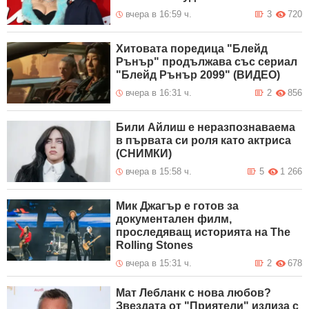
вчера в 16:59 ч.
3
720
Хитовата поредица "Блейд
Рънър" продължава със сериал
"Блейд Рънър 2099" (ВИДЕО)
вчера в 16:31 ч.
2
856
Били Айлиш е неразпознаваема
в първата си роля като актриса
(СНИМКИ)
вчера в 15:58 ч.
5
1 266
Мик Джагър е готов за
документален филм,
проследяващ историята на The
Rolling Stones
вчера в 15:31 ч.
2
678
Мат Лебланк с нова любов?
Звездата от "Приятели" излиза с