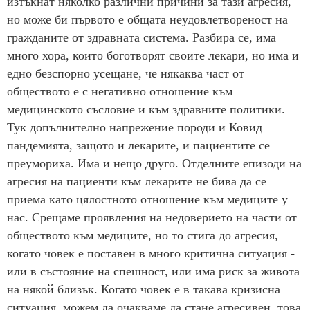
изтъкнат няколко различни причини за тази агресия,
но може би първото е общата неудовлетвореност на
гражданите от здравната система. Разбира се, има
много хора, които боготворят своите лекари, но има и
едно безспорно усещане, че някаква част от
обществото е с негативно отношение към
медицинското съсловие и към здравните политики.
Тук допълнително напрежение породи и Ковид
пандемията, защото и лекарите, и пациентите се
преумориха. Има и нещо друго. Отделните епизоди на
агресия на пациенти към лекарите не бива да се
приема като цялостното отношение към медиците у
нас. Срещаме проявления на недоверието на части от
обществото към медиците, но то стига до агресия,
когато човек е поставен в много критична ситуация -
или в състояние на спешност, или има риск за живота
на някой близък. Когато човек е в такава кризисна
ситуация, можем да очакваме да стане агресивен, това