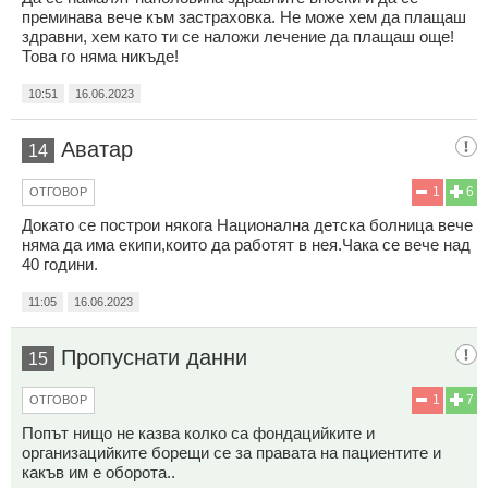
преминава вече към застраховка. Не може хем да плащаш
здравни, хем като ти се наложи лечение да плащаш още!
Това го няма никъде!
10:51
16.06.2023
Аватар
14
1
6
ОТГОВОР
Докато се построи някога Национална детска болница вече
няма да има екипи,които да работят в нея.Чака се вече над
40 години.
11:05
16.06.2023
Пропуснати данни
15
1
7
ОТГОВОР
Попът нищо не казва колко са фондацийките и
организацийките борещи се за правата на пациентите и
какъв им е оборота..