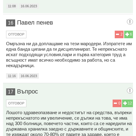
11:08
16.06.2023
Павел пенев
16
2
6
ОТГОВОР
Омръзна ни да доплащаме на тези мародери. Изпратете им
една банда цигани да ги дисциплинират. Те непрекъснато
искат подходящи условия,пари и първа категория труд а
всъщност имат всичко необходимо за работа, но са
некадърници.
11:16
16.06.2023
Въпрос
17
0
12
ОТГОВОР
Лошото здравеопазване и недостигът на средства, въпреки
непрекъснатото им увеличение, се дължи на това, че има
над 300 болници, повечето частни, които са се наредили на
държавна хранилка заедно с държавните и общинските, и
те изяждат около 70-80% от парите за здраве, което е