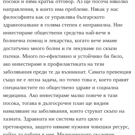
посоки и няма кратък отговор. Аз ще посоча няколко
направления, в които има проблеми. Някак у нас
философията как се управлява българското
здравеопазване в голяма степен е неправилна. Ние
инвестираме обществени средства най-вече в
болнична помощ и лекарства, когато вече имаме
достатъчно много болни и ги лекуваме по скъпи
пътеки. Много по-ефективно и устойчиво би било,
ако инвестираме в профилактиката на тези
заболявания преди те да възникнат. Самата превенция
също не е лесна задача, но точно това е, което правят
специалистите по обществено здраве и социална
медицина. Ако инвестираме малко повече в тази
посока, тогава в дългосрочен план ще видим
намаляване на заболявания, които струват скъпо на
хазната. Здравната ни система като цяло е
претоварена, защото нямаме нужния човешки ресурс,
който да работи в нея. Медицинското съсловие