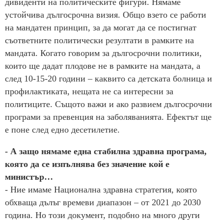
дивиденти на политическите фигури. Нямаме
устойчива дългосрочна визия. Общо взето се работи
на мандатен принцип, за да могат да се постигнат
съответните политически резултати в рамките на
мандата. Когато говорим за дългосрочни политики,
които ще дадат плодове не в рамките на мандата, а
след 10-15-20 години – каквито са детската болница и
профилактиката, нещата не са интересни за
политиците. Същото важи и ако развием дългосрочни
програми за превенция на заболяванията. Ефектът ще
е поне след едно десетилетие.
- А защо нямаме една стабилна здравна програма,
която да се изпълнява без значение кой е
министър…
- Ние имаме Национална здравна стратегия, която
обхваща дълъг времеви диапазон – от 2021 до 2030
година. Но този документ, подобно на много други