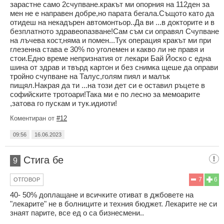
зарастне само 2счупване.кракът ми опорния на 112ден за
мен не е направен добре,но парата бегала.Същото като да
отидеш на некадърен автомонтьор..Да ви ...в докторите и в
безплатното здравеопазване!Сам съм си оправял Счупване
на лъчева кост,няма и помен...Тук операция кракът ми при
глезенна става е 30% по уголемен и какво ли не правя и
стои.Едно време непризнатия от лекари Бай Йоско с една
шина от здрав и твърд картон и без снимка щеше да оправи
тройно счупване на Талус,голям пиял и малък
пищял.Накрая да ти ...на този дет си е оставил ръцете в
софийските тротоари!Така ми е по лесно за мемоарите
,затова го пускам и тук.идиоти!
Коментиран от
#12
09:56
16.06.2023
Стига бе
9
7
6
ОТГОВОР
40- 50% доплащане и всичките отиват в джбовете на
"лекарите" не в болниците и техния бюджет. Лекарите не си
знаят парите, все ед о са бизнесмени..