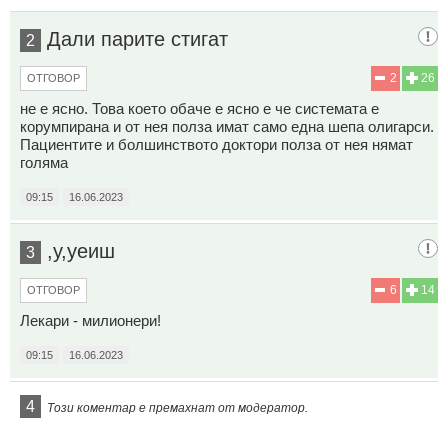
Дали парите стигат
2
2
26
ОТГОВОР
не е ясно. Това което обаче е ясно е че системата е
корумпирана и от нея полза имат само една шепа олигарси.
Пациентите и болшинството доктори полза от нея нямат
голяма
09:15
16.06.2023
,у,уеиш
3
6
14
ОТГОВОР
Лекари - милионери!
09:15
16.06.2023
4
Този коментар е премахнат от модератор.