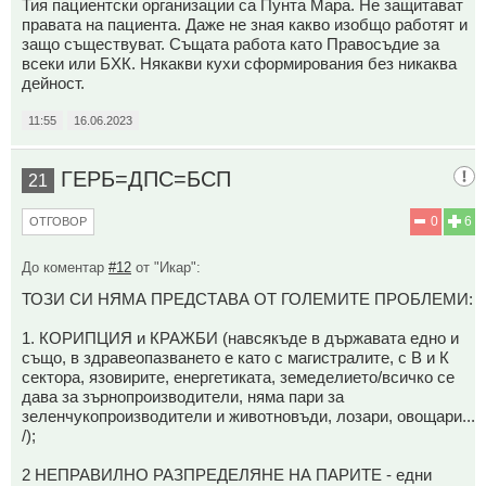
Тия пациентски организации са Пунта Мара. Не защитават
правата на пациента. Даже не зная какво изобщо работят и
защо съществуват. Същата работа като Правосъдие за
всеки или БХК. Някакви кухи сформирования без никаква
дейност.
11:55
16.06.2023
ГЕРБ=ДПС=БСП
21
0
6
ОТГОВОР
До коментар
#12
от "Икар":
ТОЗИ СИ НЯМА ПРЕДСТАВА ОТ ГОЛЕМИТЕ ПРОБЛЕМИ:
1. КОРИПЦИЯ и КРАЖБИ (навсякъде в държавата едно и
също, в здравеопазването е като с магистралите, с В и К
сектора, язовирите, енергетиката, земеделието/всичко се
дава за зърнопроизводители, няма пари за
зеленчукопроизводители и животновъди, лозари, овощари...
/);
2 НЕПРАВИЛНО РАЗПРЕДЕЛЯНЕ НА ПАРИТЕ - едни