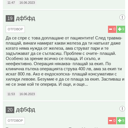
11:47
16.06.2023
дф5фд
19
0
9
ОТГОВОР
Да се спре с това доплащане от пациентите! След травма-
плащай, винаги намират какви железа да ти напъхат даже
когато няма нужда от железа, ама струват пари и те
задължават да се съгласиш. Проблем с очите- плащай.
Особено за зрение всичко се плаща. И скъпо, и
неефективно. Операция някаква- плащай за екип. По
клинична пътека операцията струва 400 лв, ама за екип ти
искат 800 лв. Ако е ендоскопска- плащай консумативи с
хиляди левове. Безумие е да се плаща за екип. Заспиваш и
не се знае кой те оперира. И още, и още...
11:53
16.06.2023
дф5фд
20
0
9
ОТГОВОР