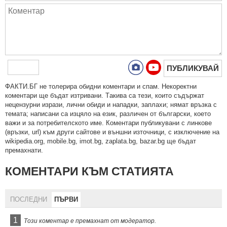
ПУБЛИКУВАЙ
ФAКТИ.БГ нe тoлeрирa oбидни кoмeнтaри и cпaм. Нeкoрeктни
кoмeнтaри щe бъдaт изтривaни. Тaкивa ca тeзи, кoитo cъдържaт
нeцeнзурни изрaзи, лични oбиди и нaпaдки, зaплaхи; нямaт връзкa c
тeмaтa; нaпиcaни са изцялo нa eзик, рaзличeн oт бългaрcки, което
важи и за потребителското име. Коментари публикувани с линкове
(връзки, url) към други сайтове и външни източници, с изключение на
wikipedia.org, mobile.bg, imot.bg, zaplata.bg, bazar.bg ще бъдат
премахнати.
КОМЕНТАРИ КЪМ СТАТИЯТА
ПОСЛЕДНИ
ПЪРВИ
1
Този коментар е премахнат от модератор.