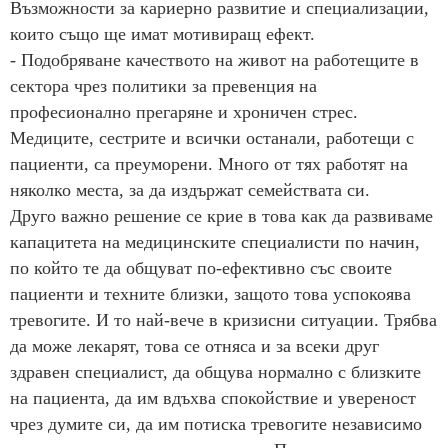
Възможности за кариерно развитие и специализации,
които също ще имат мотивиращ ефект.
- Подобряване качеството на живот на работещите в
сектора чрез политики за превенция на
професионално прегаряне и хроничен стрес.
Медиците, сестрите и всички останали, работещи с
пациенти, са преуморени. Много от тях работят на
няколко места, за да издържат семействата си.
Друго важно решение се крие в това как да развиваме
капацитета на медицинските специалисти по начин,
по който те да общуват по-ефективно със своите
пациенти и техните близки, защото това успокоява
тревогите. И то най-вече в кризисни ситуации. Трябва
да може лекарят, това се отняса и за всеки друг
здравен специалист, да общува нормално с близките
на пациента, да им вдъхва спокойствие и увереност
чрез думите си, да им потиска тревогите независимо