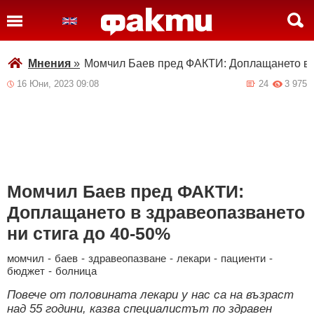
Мнения
»
Момчил Баев пред ФАКТИ: Доплащането в з
16 Юни, 2023 09:08
24
3 975
Момчил Баев пред ФАКТИ:
Доплащането в здравеопазването
ни стига до 40-50%
момчил
-
баев
-
здравеопазване
-
лекари
-
пациенти
-
бюджет
-
болница
Повече от половината лекари у нас са на възраст
над 55 години, казва специалистът по здравен