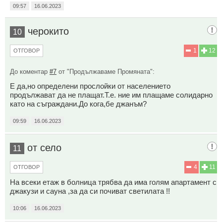
09:57
16.06.2023
черокито
10
1
12
ОТГОВОР
До коментар
#7
от "Продължаваме Промяната":
Е да,но определени прослойки от населението
продължават да не плащат.Т.е. ние им плащаме солидарно
като на съграждани.До кога,бе джанъм?
09:59
16.06.2023
от село
11
4
11
ОТГОВОР
На всеки етаж в болница трябва да има голям апартамент с
джакузи и сауна ,за да си почиват светилата !!
10:06
16.06.2023