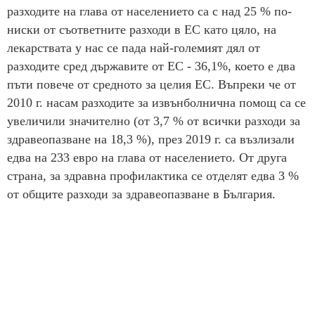
разходите на глава от населението са с над 25 % по-
ниски от съответните разходи в ЕС като цяло, на
лекарствата у нас се пада най-големият дял от
разходите сред държавите от ЕС - 36,1%, което е два
пъти повече от средното за целия ЕС. Въпреки че от
2010 г. насам разходите за извънболнична помощ са се
увеличили значително (от 3,7 % от всички разходи за
здравеопазване на 18,3 %), през 2019 г. са възлизали
едва на 233 евро на глава от населението. От друга
страна, за здравна профилактика се отделят едва 3 %
от общите разходи за здравеопазване в България.