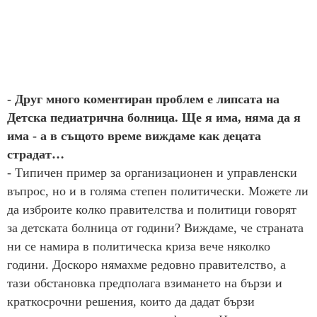
- Друг много коментиран проблем е липсата на
Детска педиатрична болница. Ще я има, няма да я
има - а в същото време виждаме как децата
страдат…
- Типичен пример за организационен и управленски
въпрос, но и в голяма степен политически. Можете ли
да изброите колко правителства и политици говорят
за детската болница от години? Виждаме, че страната
ни се намира в политическа криза вече няколко
години. Доскоро нямахме редовно правителство, а
тази обстановка предполага взимането на бързи и
краткосрочни решения, които да дадат бързи