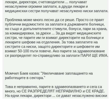
лекари, директори, счетоводители ... получават
незаслужени огромни заплати, а друди лекари и
медицинскки сестри получават незаслужено ниски заплати.
Проблема може много лесно да се реше. Просто се праят
публични ведомостите за заплати в държавните болници,
но също и допълнителните стимули, бонуси, пари за храна,
за командировки, за дрехи ... За да видят медицинските
сестри, че парите им ги взимат директорите на болници и
лекарите шефове на отделения. За това заплатите на
сестрите са ниски, защото директорите и шефовете им
взимат 50-100 пъти повече. Ако парите за здравеопазване
се разпределят по-справедливо за заплати ПАРИ ЩЕ ИМА.
Момчил Баев казва: "Увеличаване заплащането на
работещите в сектора."
Това е неправилно, парите в здравеопазването и сега са
много, но СЕ РАЗПРЕДЕЛЯТ НЕПРАВИЛНО и СЕ КРАДЕ.
На едни лекари, директори ... се дават незаслужено високи
заплати, а на други техни колеги лекари и медицински
сестри се дават незаслужено носки заплати. Също така се
краде, например от дажбите за изхранване на болните в