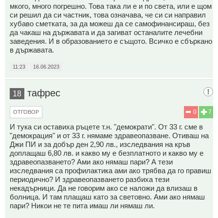
мкого, много погрешно. Това така ли е и по света, или е щом
си решил да си частник, това означава, че си си направил
хубаво сметката, за да можеш да се самофинансираш, без
да чакаш на държавата и да загиват останалите лечебни
заведения. И в образованието е същото. Всичко е сбъркано
в държавата.
11:23
16.06.2023
тафрес
18
0
7
ОТГОВОР
И тука си оставиха ръцете т.н. "демократи". От 33 г. сме в
"демокрация" и от 33 г. нямаме здравеопазване. Отиваш на
Джи ПИ и за добър ден 2,90 лв., изследвания на кръв
доплащаш 6,80 лв. и какво му е безплатното и какво му е
здравеопазването? Ами ако нямаш пари? А тези
изследвания са профилактика ами ако трябва да го правиш
периодично? И здравеопазването разбиха тези
некадърници. Да не говорим ако се наложи да влизаш в
болница. И там плащаш като за световно. Ами ако нямаш
пари? Никои не те пита имаш ли нямаш ли.