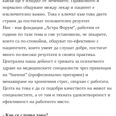
какъв ще е изходът от лечението. Правилното и
нормално общуване между лекар и пациент е
изключително важно. Това е ключът към това двете
страни да постигнат положителен резултат.
Ние - във фондация „Астра Форум“, работим от
години по тази тема и сме установили, че лекарите,
които са по-спокойни, общуват по-ефективно с
пациентите, които умеят да слушат добре, постигат
много по-високи резултати в своята практика.
Централна наша дейност е грижата за психичното
здраве на медицинските специалисти чрез превенция
на “burnout” (професионално прегаряне) и
менажиране на хроничния стрес, свързан с работата.
Целта на това е да се подобри качеството на живот на
специалистите, а от там и тяхната удовлетвореност и
ефективност на работното място.
- Как се случва това?