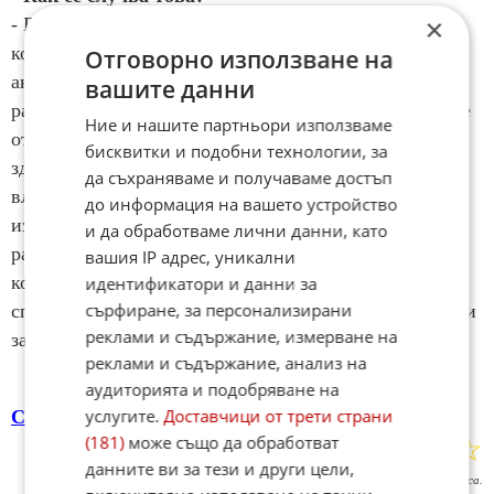
×
- Провеждаме групови сесии с психотерапевти, в
които се включват лекари, медицински сестри,
Отговорно използване на
акушерки, лаборанти и други медицински лица. В
вашите данни
рамките на това защитено пространство участниците
Ние и нашите партньори използваме
отработват, с помощта на специалист по психично
бисквитки и подобни технологии, за
здраве, трудни житейски и работни ситуации, които
да съхраняваме и получаваме достъп
влияят на професионалната изява. Това им помага да
до информация на вашето устройство
изградят нова гледна точка към трудностите в
и да обработваме лични данни, като
работата, да споделят с колеги напълно
вашия IP адрес, уникални
конфиденциално и да развият повече умения за
идентификатори и данни за
сърфиране, за персонализирани
справяне с предизвикателствата. Групите са отворени
реклами и съдържание, измерване на
за нови членове.
реклами и съдържание, анализ на
аудиторията и подобряване на
услугите.
Доставчици от трети страни
София / България
(181)
може също да обработват
☆
☆
☆
☆
☆
Поставете оценка:
данните ви за тези и други цели,
Оценка
3.3
от
7
гласа.