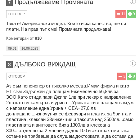
Продължаваме Промяната
7
11
9
ОТГОВОР
Така е! Американски модел. Който иска качество, ще си
плати. На прав път сме! Промяната продължава!
Коментиран от
#10
09:31
16.06.2023
ДЪЛБОКО ВИЖДАЩ
8
3
8
ОТГОВОР
Аз съм пенсионер от няколко месеца.Имам фирма и като
ЕТ съм Задължен да плащам Ежемесечно 56,8лв за
ЗОО.Като отида пари Джипи 1лв при лекар с направление
2лв.като искам кръв и урина ...Урината си я плащам сам,уж
с направление една Урина + СЕА=27,6 лв
доплащане....изпочупих се февруари и платих за 9винта и
пластина ,клексан 33инжекции и таксита над 2500лв...само
пластината и винтовете бяха 1300лв,а клексана
300.....отделно за 2 мнение дадох 100 и ако крака ми така
остане не трябваше да слушам,докторката ,а да оставя да