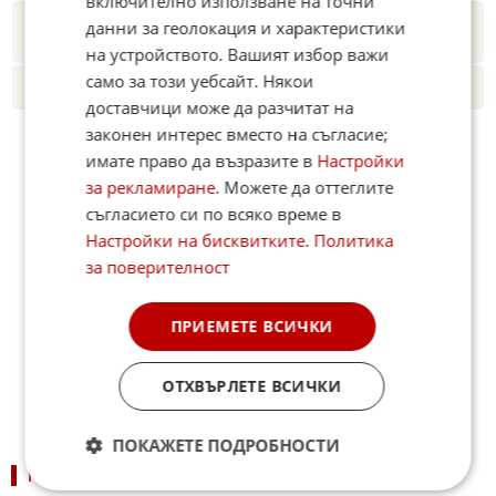
включително използване на точни
Новините на Fakti.bg – във
Facebook
,
Instagram
,
YouTube
,
данни за геолокация и характеристики
канал Viber
,
X
на устройството. Вашият избор важи
само за този уебсайт. Някои
Четете ни и в Google News
доставчици може да разчитат на
законен интерес вместо на съгласие;
имате право да възразите в
Настройки
за рекламиране
. Можете да оттеглите
съгласието си по всяко време в
Настройки на бисквитките
.
Политика
за поверителност
ПРИЕМЕТЕ ВСИЧКИ
ОТХВЪРЛЕТЕ ВСИЧКИ
ПОКАЖЕТЕ ПОДРОБНОСТИ
ПОДОБНИ НОВИНИ