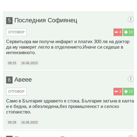
Последния Софиянец
5
4
10
ОТГОВОР
Сервитьора ми получи инфаркт и платих 300 лв на доктор
да му намерят легло в отделението.Иначе си седеше в
интензивното.
09:25
16.06.2023
Авеее
6
3
15
ОТГОВОР
Само в България здравето е стока. България затъна в калта
и е бедна, и обезлюдена,без промишленост и селско
стопанство.
09:28
16.06.2023