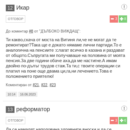
Икар
12
3
8
ОТГОВОР
До коментар
#8
от "ДЪЛБОКО ВИЖДАЩ":
Ти какво,скача от моста на Витиня ли,че не могат да те
ремонтират?Така ще е докато нямаме лични партиди.То е
аналогична на пенсиите :слагат всичко в казана и раздават
от общото.Съпругата ми получаваше на половина от моята
пенсия.За две години обаче аха,да ме настигне.А имам
двойно по-дълъг трудов стаж.Та ти,с твоите операции си
платил на поне още двама ци,га,ни лечението.Това е
положението приятелю!
Коментиран от
#21
,
#22
,
#23
10:14
16.06.2023
реформатор
13
3
6
ОТГОВОР
Да се намалят наполовина здравните вноски и да се