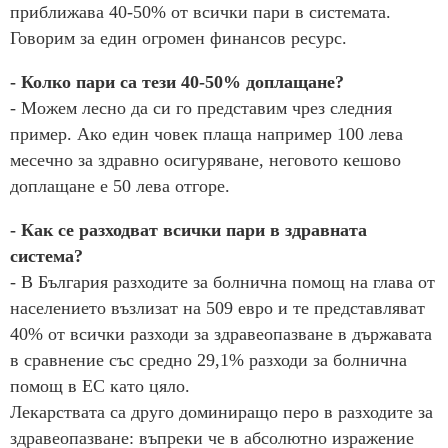
приближава 40-50% от всички пари в системата.
Говорим за един огромен финансов ресурс.
- Колко пари са тези 40-50% доплащане?
- Можем лесно да си го представим чрез следния
пример. Ако един човек плаща например 100 лева
месечно за здравно осигуряване, неговото кешово
доплащане е 50 лева отгоре.
- Как се разходват всички пари в здравната
система?
- В България разходите за болнична помощ на глава от
населението възлизат на 509 евро и те представляват
40% от всички разходи за здравеопазване в държавата
в сравнение със средно 29,1% разходи за болнична
помощ в ЕС като цяло.
Лекарствата са друго доминиращо перо в разходите за
здравеопазване: въпреки че в абсолютно изражение