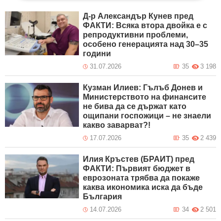
Д-р Александър Кунев пред
ФАКТИ: Всяка втора двойка е с
репродуктивни проблеми,
особено генерацията над 30–35
години
31.07.2026
35
3 198
Кузман Илиев: Гълъб Донев и
Министерството на финансите
не бива да се държат като
ощипани госпожици – не знаели
какво заварват?!
17.07.2026
35
2 439
Илия Кръстев (БРАИТ) пред
ФАКТИ: Първият бюджет в
еврозоната трябва да покаже
каква икономика иска да бъде
България
14.07.2026
34
2 501