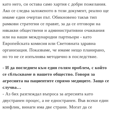
като него, си остава само хартия с добри пожелания.
Ако се следва заложеното в този документ, реално ще
имаме един очертан път. Обикновено такъв тип
рамкови стратегии се правят, за да се отговори на
някакви обществени и административни очаквания
или на наши международни партньори - като
Европейската комисия или Световната здравна
организация. Показваме, че имаме нещо планирано,
но то не се изпълнява методично в последствие.
- И да погледнем към един голям проблем, с който
се сблъскваме в нашето общество. Говоря за
агресията на пациентите спрямо медиците. Защо се
случва…
- Аз бих разглеждал въпроса за агресията като
двустранен процес, а не едностранен. Във всеки един
конфлик, винаги има две страни. Могат да се