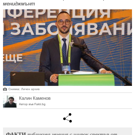
мениджмънт
Снимка: Личен архив
Калин Каменов
Автор във Fakti.bg
ФАКТИ
публикува мнения с широк спектър от