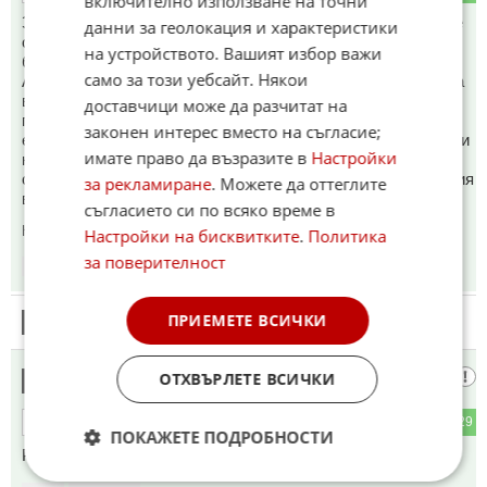
включително използване на точни
Задайте си въпроса - в такава среда как и какви пилоти се
данни за геолокация и характеристики
обучават. И още - оплакало се е момиченце с различно от
на устройството. Вашият избор важи
българското матерно име, т.е. ПРАВОВЕРНА ЕВРО-
само за този уебсайт. Някои
АТЛАНТИЧКА и ....................... мигновена реакция отразена
в медиите. Излиза, че една партия с преобладаващо
доставчици може да разчитат на
правоверен електорат командва войската ни. И това не е
законен интерес вместо на съгласие;
единствения подобен случай. Вижте само кои се приемат и
имате право да възразите в
Настройки
на какво ниво е подготовката им и ще се ошашавите. и
следа няма от ония, заради които е написан "Велик е нашия
за рекламиране
. Можете да оттеглите
войник".
съгласието си по всяко време в
Коментиран от
#14
Настройки на бисквитките
.
Политика
за поверителност
09:34
21.01.2025
ПРИЕМЕТЕ ВСИЧКИ
8
Този коментар е премахнат от модератор.
И тук ли?!
ОТХВЪРЛЕТЕ ВСИЧКИ
9
1
29
ОТГОВОР
ПОКАЖЕТЕ ПОДРОБНОСТИ
Работят по доноси...!