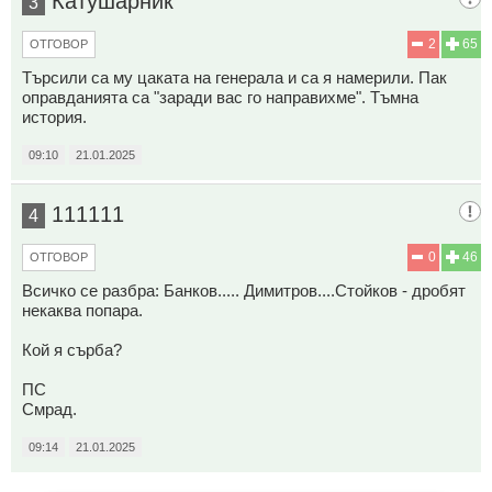
Катушарник
3
2
65
ОТГОВОР
Търсили са му цаката на генерала и са я намерили. Пак
оправданията са "заради вас го направихме". Тъмна
история.
09:10
21.01.2025
111111
4
0
46
ОТГОВОР
Всичко се разбра: Банков..... Димитров....Стойков - дробят
некаква попара.
Кой я сърба?
ПС
Смрад.
09:14
21.01.2025