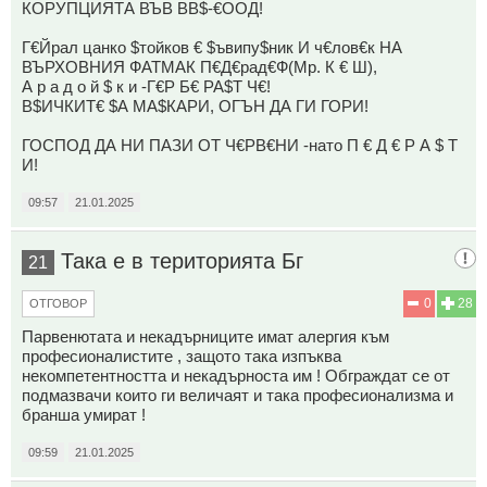
КОРУПЦИЯТА ВЪВ ВВ$-€ООД!
Г€Йрал цанко $тойков € $ъвипу$ник И ч€лов€к НА
ВЪРХОВНИЯ ФАТМАК П€Д€рад€Ф(Мр. К € Ш),
А р а д о й $ к и -Г€Р Б€ РА$Т Ч€!
В$ИЧКИТ€ $А МА$КАРИ, ОГЪН ДА ГИ ГОРИ!
ГОСПОД ДА НИ ПАЗИ ОТ Ч€РВ€НИ -нато П € Д € Р А $ Т
И!
09:57
21.01.2025
Така е в територията Бг
21
0
28
ОТГОВОР
Парвенютата и некадърниците имат алергия към
професионалистите , защото така изпъква
некомпетентността и некадърноста им ! Обграждат се от
подмазвачи които ги величаят и така професионализма и
бранша умират !
09:59
21.01.2025