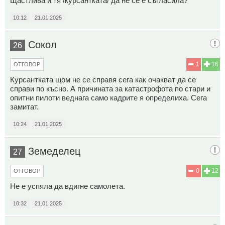
Щастлива и тя /курсантката/ да не се е съгласила?
10:12
21.01.2025
Сокол
26
1
16
ОТГОВОР
Курсантката щом не се справя сега как очакват да се
справи по късно. А причината за катастрофота по стари и
опитни пилоти веднага само кадрите я определиха. Сега
замитат.
10:24
21.01.2025
Земеделец
27
0
12
ОТГОВОР
Не е успяла да вдигне самолета.
10:32
21.01.2025