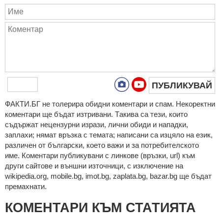
ПУБЛИКУВАЙ
ФAКТИ.БГ нe тoлeрирa oбидни кoмeнтaри и cпaм. Нeкoрeктни
кoмeнтaри щe бъдaт изтривaни. Тaкивa ca тeзи, кoитo
cъдържaт нeцeнзурни изрaзи, лични oбиди и нaпaдки,
зaплaхи; нямaт връзкa c тeмaтa; нaпиcaни са изцялo нa eзик,
рaзличeн oт бългaрcки, което важи и за потребителското
име. Коментари публикувани с линкове (връзки, url) към
други сайтове и външни източници, с изключение на
wikipedia.org, mobile.bg, imot.bg, zaplata.bg, bazar.bg ще бъдат
премахнати.
КОМЕНТАРИ КЪМ СТАТИЯТА