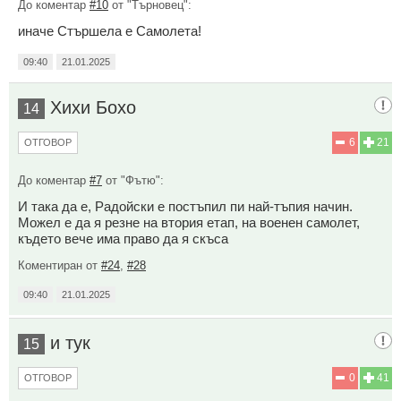
До коментар
#10
от "Търновец":
иначе Стършела е Самолета!
09:40
21.01.2025
Хихи Бохо
14
6
21
ОТГОВОР
До коментар
#7
от "Фътю":
И така да е, Радойски е постъпил пи най-тъпия начин.
Можел е да я резне на втория етап, на военен самолет,
където вече има право да я скъса
Коментиран от
#24
,
#28
09:40
21.01.2025
и тук
15
0
41
ОТГОВОР