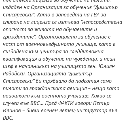
издаден на Организация за обучение “Димитър
Списаревски”. Като в заповедта на ГВА за
спиране на лиценза се изтъква “непосредствена
опасност за живота на обучаемите и
гражданите”. Организацията за обучение е
част от военновъздушното училище, като е
създадена към центъра за следдипломна
квалификация и обучение на чужденци, и неин
шеф е началникът на училището ген. Юлиян
Радойски. Организацията “Димитър
Списаревски” би трябвало да подготвя само
пилоти за гражданската авиация – нещо като
авиошкола към военното училище. Какво се
случва във ВВС… Пред ФАКТИ говори Петър
Иванов – бивш военен летец-инструктор във
ВВС.