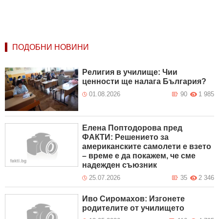
ПОДОБНИ НОВИНИ
Религия в училище: Чии
ценности ще налага България?
01.08.2026
90
1 985
Елена Поптодорова пред
ФАКТИ: Решението за
американските самолети е взето
– време е да покажем, че сме
надежден съюзник
25.07.2026
35
2 346
Иво Сиромахов: Изгонете
родителите от училището