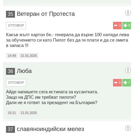
Ветеран от Протеста
35
3
4
ОТГОВОР
Какъв жълт картон бе.- генерала да върне 100 хиляди лева
за обучението си като Пилот без да ги плати и да се омита
в запаса !!!
14:48
21.01.2025
Люба
36
0
7
ОТГОВОР
Айде напишете сега истината за кусантката.
Защо на ДПС им трябват пилоти?
Дали не я готвят за президент на България?
15:21
21.01.2025
славяноиндийски мелез
37