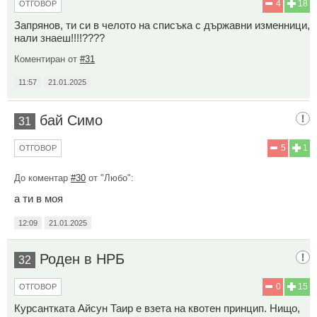
4
18
ОТГОВОР
Запрянов, ти си в челото на списъка с държавни изменници,
нали знаеш!!!!????
Коментиран от
#31
11:57
21.01.2025
бай Симо
31
5
1
ОТГОВОР
До коментар
#30
от "Любо":
а ти в моя
12:09
21.01.2025
Роден в НРБ
32
0
15
ОТГОВОР
Курсантката Айсун Таир е взета на квотен принцип. Нищо,