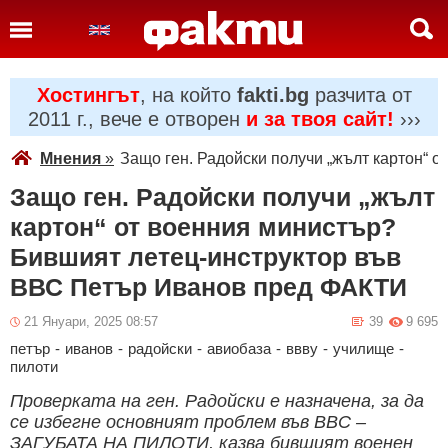
Хостингът
, на който
fakti.bg
разчита от
2011 г., вече е отворен
и за твоя сайт!
›››
Мнения
»
Защо ген. Радойски получи „жълт картон“
Защо ген. Радойски получи „жълт
картон“ от военния министър?
Бившият летец-инструктор във
ВВС Петър Иванов пред ФАКТИ
21 Януари, 2025 08:57
39
9 695
петър
-
иванов
-
радойски
-
авиобаза
-
ввву
-
училище
-
пилоти
Проверката на ген. Радойски е назначена, за да
се избегне основният проблем във ВВС –
ЗАГУБАТА НА ПИЛОТИ, казва бившият военен