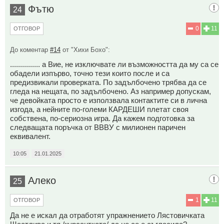
Фътю
24
0
11
ОТГОВОР
До коментар
#14
от "Хихи Бохо":
............... а Вие, не изключвате ли възможността да му са се
обадели изпърво, точно тези които после и са
предизвикали проверката. По задълбочено трябва да се
гледа на нещата, по задълбочено. Аз например допускам,
че девойката просто е използвала контактите си в лична
изгода, а нейните по-големи КАРДЕШИ плетат своя
собствена, по-сериозна игра. Да кажем подготовка за
следващата поръчка от ВВВУ с милионен паричен
еквивалент.
10:05
21.01.2025
Алеко
25
1
11
ОТГОВОР
Да не е искал да отработят упражнението Лястовичката