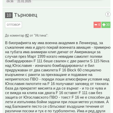
09:36
21.01.2025
Търновец
10
6
30
ОТГОВОР
До коментар
#2
от "Истина":
В биографията му има военна академия в Ленинград, за
съжаление има и друго покрай военната авиация - примерно
на тубата има анимиран клип дигнат от Американци за
случая през Март 1999 когато невидим самолет полеви
бомбардировач F 111 беше свален с две ракети S 115 Neva
над Югославия - изначало бомбардировачът е бил
придружаван от два самолета F 16 Block 60 специално
въоръжени с ракети за прехващане и подаване на
неприятелско ПВО - поради лоши атмосферни условия над
Югославия пилотите на F 16 получават заповед от тяхната
база да прекратят мисията и да се върнат - и то се чува и
се вижда на клипа как двата F 16 оставят F 111 сам без
защита от Югославското ПВО - тоест F 16 не е способен да
лети и изпълнява бойни задачи при лоши метео условия. А
над Балканите песто се сблъскват въздушни течения от
различни посоки и тук е по турболентно. Има и ред други