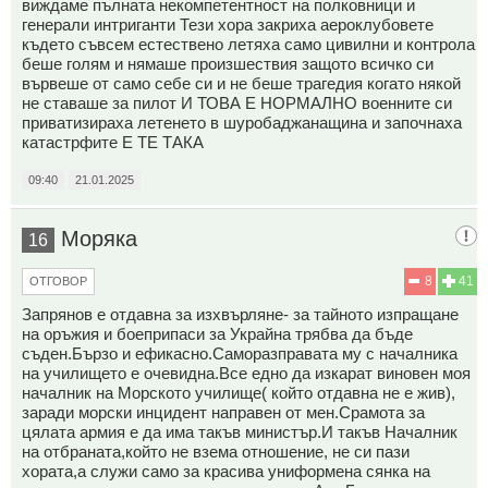
виждаме пълната некомпетентност на полковници и
генерали интриганти Тези хора закриха аероклубовете
където съвсем естествено летяха само цивилни и контрола
беше голям и нямаше произшествия защото всичко си
вървеше от само себе си и не беше трагедия когато някой
не ставаше за пилот И ТОВА Е НОРМАЛНО военните си
приватизираха летенето в шуробаджанащина и започнаха
катастрфите Е ТЕ ТАКА
09:40
21.01.2025
Моряка
16
8
41
ОТГОВОР
Запрянов е отдавна за изхвърляне- за тайното изпращане
на оръжия и боеприпаси за Украйна трябва да бъде
съден.Бързо и ефикасно.Саморазправата му с началника
на училището е очевидна.Все едно да изкарат виновен моя
началник на Морското училище( който отдавна не е жив),
заради морски инцидент направен от мен.Срамота за
цялата армия е да има такъв министър.И такъв Началник
на отбраната,който не взема отношение, не си пази
хората,а служи само за красива униформена сянка на