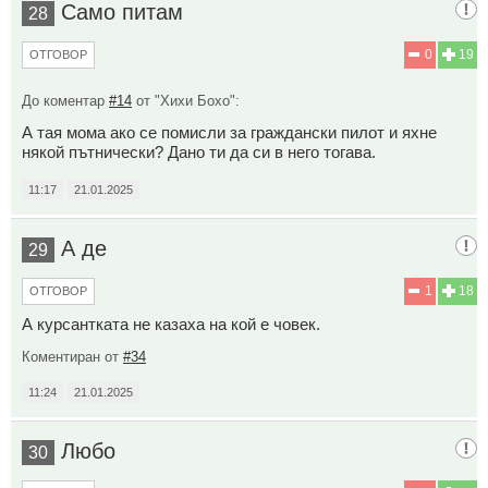
Само питам
28
0
19
ОТГОВОР
До коментар
#14
от "Хихи Бохо":
А тая мома ако се помисли за граждански пилот и яхне
някой пътнически? Дано ти да си в него тогава.
11:17
21.01.2025
А де
29
1
18
ОТГОВОР
А курсантката не казаха на кой е човек.
Коментиран от
#34
11:24
21.01.2025
Любо
30