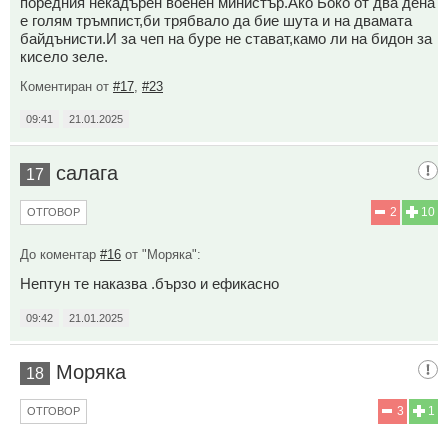
поредния некадърен военен министър.Ако Боко от два дена
е голям тръмпист,би трябвало да бие шута и на двамата
байдънисти.И за чеп на буре не стават,камо ли на бидон за
кисело зеле.
Коментиран от
#17
,
#23
09:41
21.01.2025
салага
17
2
10
ОТГОВОР
До коментар
#16
от "Моряка":
Нептун те наказва .бързо и ефикасно
09:42
21.01.2025
Моряка
18
3
1
ОТГОВОР