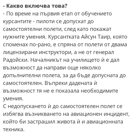
- Какво включва това?
- По време на първия етап от обучението
курсантите - пилоти се допускат до
самостоятелни полети, след като покажат
нужните умения. Курсантката Айсун Таир, която
споменах по-рано, е спряна от полети от двама
лицензирани инструктори, а не от генерал
Радойски. Началникът на училището ѝ е дал
възможност да направи още няколко
допълнителни полета, за да бъде допусната до
самостоятелен. Въпреки дадената ѝ
възможност тя не е показала необходимите
умения.
С недопускането ѝ до самостоятелен полет се
избягва възникването на авиационен инцидент,
който би застрашил живота ѝ и авиационната
техника.