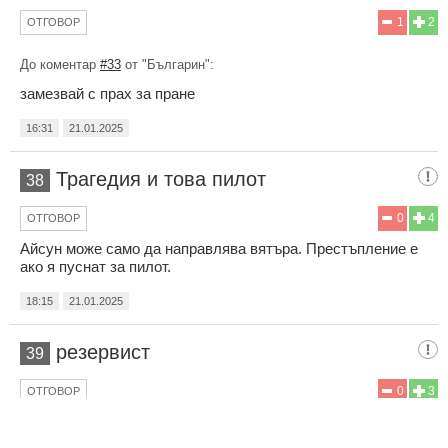
1
2
ОТГОВОР
До коментар
#33
от "Българин":
замезвай с прах за пране
16:31
21.01.2025
Трагедия и това пилот
38
0
4
ОТГОВОР
Айсун може само да направлява вятъра. Престъпление е
ако я пуснат за пилот.
18:15
21.01.2025
резервист
39
0
3
ОТГОВОР
Долу ръцете от професионалистите! Щом двама
инструктори са дали ниска оценка за качествата на