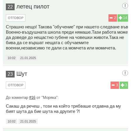
летец пилот
22
2
14
ОТГОВОР
Страшно нещо! Такова "обучение" при нашето следване във
Военно-въздушната школа преди нямаше.Тази работа може
да доведе до нещастно губене на човешки животи.Така не
бива да се вършат нещата с обучаемите
военни,независимо те дали са момчета или момичета.
10:02
21.01.2025
Шут
23
3
3
ОТГОВОР
До коментар
#16
от "Моряка":
Сакаш да речеш , този на който трябваше отдавна да му
бият шута да бие шута на другите ?!
10:02
21.01.2025