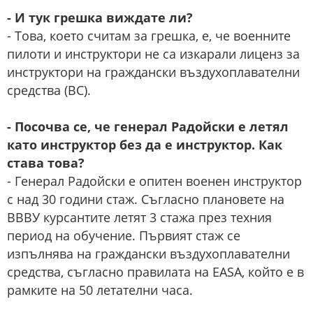
- И тук грешка виждате ли?
- Това, което считам за грешка, е, че военните
пилоти и инструктори не са изкарали лиценз за
инструктори на граждански въздухоплавателни
средства (ВС).
- Посочва се, че генерал Радойски е летял
като инструктор без да е инструктор. Как
става това?
- Генерал Радойски е опитен военен инструктор
с над 30 години стаж. Съгласно плановете на
ВВВУ курсантите летят 3 стажа през техния
период на обучение. Първият стаж се
изпълнява на граждански въздухоплавателни
средства, съгласно правилата на EASA, който е в
рамките на 50 летателни часа.