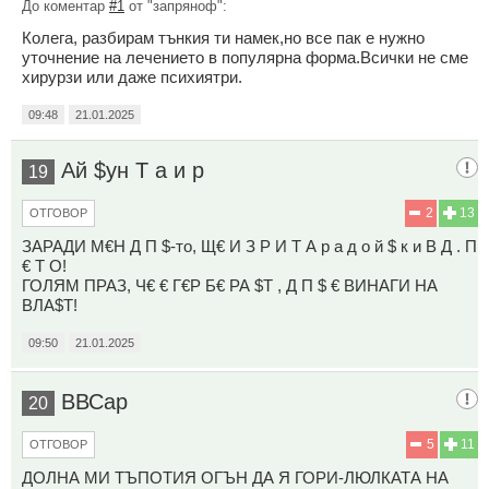
До коментар
#1
от "запряноф":
Колега, разбирам тънкия ти намек,но все пак е нужно
уточнение на лечението в популярна форма.Всички не сме
хирурзи или даже психиятри.
09:48
21.01.2025
Ай $ун Т а и р
19
2
13
ОТГОВОР
ЗАРАДИ М€Н Д П $-то, Щ€ И З Р И Т А р а д о й $ к и В Д . П
€ Т О!
ГОЛЯМ ПРАЗ, Ч€ € Г€Р Б€ РА $Т , Д П $ € ВИНАГИ НА
ВЛА$Т!
09:50
21.01.2025
ВВСар
20
5
11
ОТГОВОР
ДОЛНА МИ ТЪПОТИЯ ОГЪН ДА Я ГОРИ-ЛЮЛКАТА НА