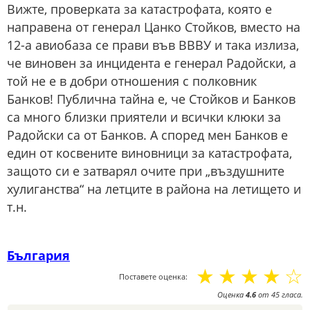
Вижте, проверката за катастрофата, която е
направена от генерал Цанко Стойков, вместо на
12-а авиобаза се прави във ВВВУ и така излиза,
че виновен за инцидента е генерал Радойски, а
той не е в добри отношения с полковник
Банков! Публична тайна е, че Стойков и Банков
са много близки приятели и всички клюки за
Радойски са от Банков. А според мен Банков е
един от косвените виновници за катастрофата,
защото си е затварял очите при „въздушните
хулиганства“ на летците в района на летището и
т.н.
България
☆
☆
☆
☆
☆
Поставете оценка:
Оценка
4.6
от
45
гласа.