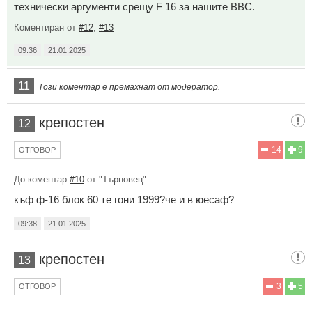
технически аргументи срещу F 16 за нашите ВВС.
Коментиран от
#12
,
#13
09:36
21.01.2025
11
Този коментар е премахнат от модератор.
крепостен
12
14
9
ОТГОВОР
До коментар
#10
от "Търновец":
къф ф-16 блок 60 те гони 1999?че и в юесаф?
09:38
21.01.2025
крепостен
13
3
5
ОТГОВОР