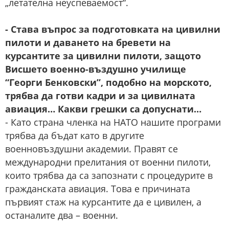
„летателна неуспеваемост“.
- Става въпрос за подготовката на цивилни
пилоти и даването на бревети на
курсантите за цивилни пилоти, защото
Висшето военно-въздушно училище
“Георги Бенковски”, подобно на морското,
трябва да готви кадри и за цивилната
авиация… Какви грешки са допуснати…
- Като страна членка на НАТО нашите програми
трябва да бъдат като в другите
военновъздушни академии. Правят се
международни прелитания от военни пилоти,
които трябва да са запознати с процедурите в
гражданската авиация. Това е причината
първият стаж на курсантите да е цивилен, а
останалите два – военни.