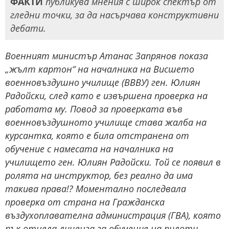
ФАКТИ
публикува мнения с широк спектър от
гледни точки, за да насърчава конструктивни
дебати.
Военният министър Атанас Запрянов показа
„жълт картон“ на началника на Висшето
военновъздушно училище (ВВВУ) ген. Юлиян
Радойски, след като е извършена проверка на
работата му. Повод за проверката във
военновъздушното училище става жалба на
курсантка, която е била отстранена от
обучение с намесата на началника на
училището ген. Юлиян Радойски. Той се появил в
ролята на инструктор, без реално да има
такива права!? Моментално последвала
проверка от страна на Гражданска
въздухоплавателна администрация (ГВА), която
пък отнела лиценза за обучение на пилоти,