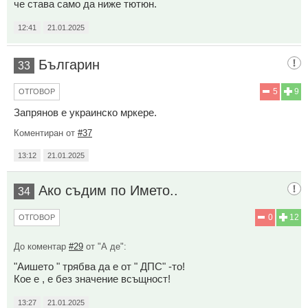
че става само да ниже тютюн.
12:41
21.01.2025
Българин
33
5
9
ОТГОВОР
Запрянов е украинско мркере.
Коментиран от
#37
13:12
21.01.2025
Ако съдим по Името..
34
0
12
ОТГОВОР
До коментар
#29
от "А де":
"Аишето " трябва да е от " ДПС" -то!
Кое е , е без значение всъщност!
13:27
21.01.2025