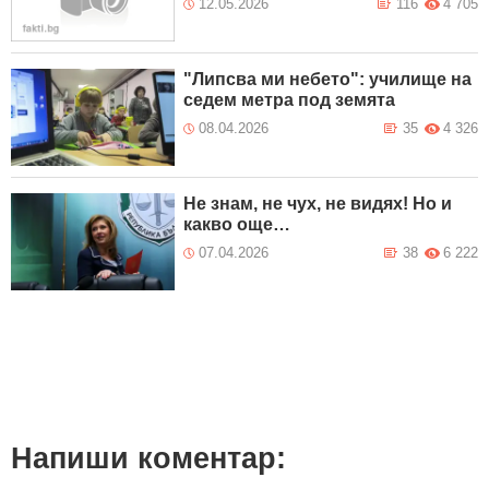
12.05.2026
116
4 705
"Липсва ми небето": училище на
седем метра под земята
08.04.2026
35
4 326
Не знам, не чух, не видях! Но и
какво още…
07.04.2026
38
6 222
Напиши коментар: