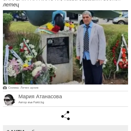
летец
Снимка: Личен архив
Мария Атанасова
Автор във Fakti.bg