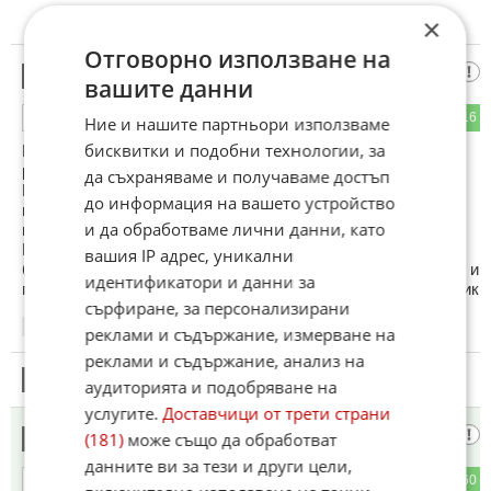
×
Отговорно използване на
Хихи Бохо
5
вашите данни
11
16
ОТГОВОР
Ние и нашите партньори използваме
бисквитки и подобни технологии, за
Пълни глупости. Радойски е проверяван за съвсем
различни нарушения, нямащи нищо общо с катастрофата!
да съхраняваме и получаваме достъп
Не знам защо тоя ги свързва? Радойски е разследван за
до информация на вашето устройство
груби финансови нарушения и нарушения на закона за
и да обработваме лични данни, като
гражданското въздухоплаване. Т нар. Опитен пилот
Радойски е посредствен пилот със съмнителни качества,
вашия IP адрес, уникални
без лиценз за инструктор и като такъв няма право да лети и
идентификатори и данни за
проверява обучаеми. Крал Джулиан се е помислил за велик
сърфиране, за персонализирани
09:30
21.01.2025
реклами и съдържание, измерване на
реклами и съдържание, анализ на
6
Този коментар е премахнат от модератор.
аудиторията и подобряване на
услугите.
Доставчици от трети страни
Фътю
(181)
може също да обработват
7
данните ви за тези и други цели,
3
60
ОТГОВОР