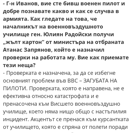
- Г-н Иванов, вие сте бивш военен пилот и
добре познавате какво и как се случва в
армията. Как гледате на това, че
началникът на военновъздушното
училище ген. Юлиян Радойски получи
„жълт картон“ от министъра на отбраната
Атанас Запрянов, който е назначил
проверки на работата му. Вие как приемате
тези неща?
- Проверката е назначена, за да се избегне
основният проблем във ВВС – ЗАГУБАТА НА
ПИЛОТИ. Проверката, която е направена, не е
ефективна относно катастрофата и е
пренасочена към Висшето военновъздушно
училище, което няма нищо общо с настъпилия
инцидент. Акцентът се пренася към курсантката
от училището, която е спряна от полети поради