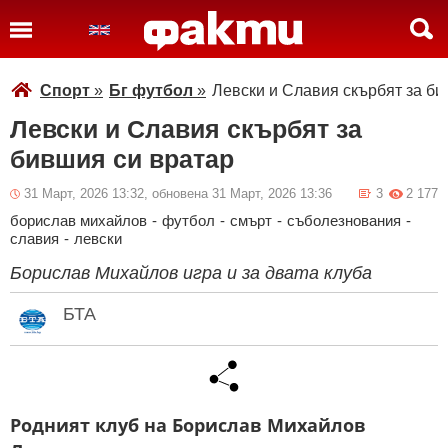
Спорт
»
Бг футбол
»
Левски и Славия скърбят за би
Левски и Славия скърбят за
бившия си вратар
31 Март, 2026 13:32, обновена 31 Март, 2026 13:36
3
2 177
борислав михайлов
-
футбол
-
смърт
-
съболезнования
-
славия
-
левски
Борислав Михайлов игра и за двата клуба
БТА
Родният клуб на Борислав Михайлов