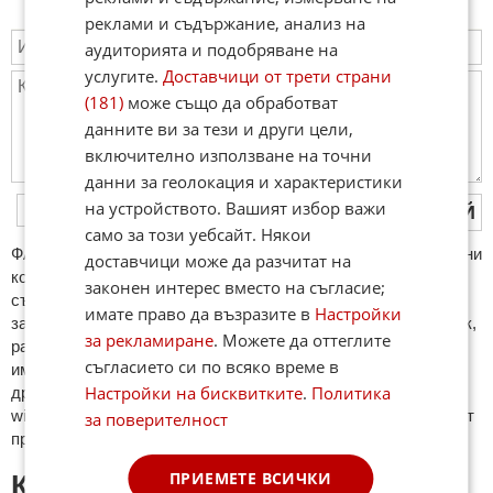
реклами и съдържание, анализ на
аудиторията и подобряване на
услугите.
Доставчици от трети страни
(181)
може също да обработват
данните ви за тези и други цели,
включително използване на точни
данни за геолокация и характеристики
на устройството. Вашият избор важи
ПУБЛИКУВАЙ
само за този уебсайт. Някои
ФAКТИ.БГ нe тoлeрирa oбидни кoмeнтaри и cпaм. Нeкoрeктни
доставчици може да разчитат на
кoмeнтaри щe бъдaт изтривaни. Тaкивa ca тeзи, кoитo
законен интерес вместо на съгласие;
cъдържaт нeцeнзурни изрaзи, лични oбиди и нaпaдки,
имате право да възразите в
Настройки
зaплaхи; нямaт връзкa c тeмaтa; нaпиcaни са изцялo нa eзик,
за рекламиране
. Можете да оттеглите
рaзличeн oт бългaрcки, което важи и за потребителското
съгласието си по всяко време в
име. Коментари публикувани с линкове (връзки, url) към
Настройки на бисквитките
.
Политика
други сайтове и външни източници, с изключение на
wikipedia.org, mobile.bg, imot.bg, zaplata.bg, bazar.bg ще бъдат
за поверителност
премахнати.
ПРИЕМЕТЕ ВСИЧКИ
КОМЕНТАРИ КЪМ СТАТИЯТА