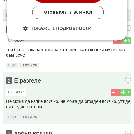
ОТХВЪРЛЕТЕ ВСИЧКИ
ПОСЛЕДНИ
ПЪРВИ
ПОКАЖЕТЕ ПОДРОБНОСТИ
стефкъ кустадинувъ
1
4
9
ОТГОВОР
тоя беше захапал кокала като мен, като конски мухи сме/
съм вече
13:51
31.03.2026
Е разгеле
2
3
10
ОТГОВОР
Не можа да изпие всичко, не можа да ограден всичко, утиде
си с един костюм
13:53
31.03.2026
добър вратар
3