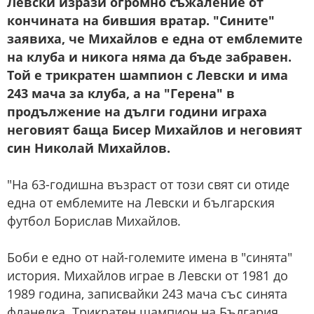
Левски изрази огромно съжаление от
кончината на бившия вратар. "Сините"
заявиха, че Михайлов е една от емблемите
на клуба и никога няма да бъде забравен.
Той е трикратен шампион с Левски и има
243 мача за клуба, а на "Герена" в
продължение на дълги години играха
неговият баща Бисер Михайлов и неговият
син Николай Михайлов.
"На 63-годишна възраст от този свят си отиде
една от емблемите на Левски и българския
футбол Борислав Михайлов.
Боби e едно от най-големите имена в "синята"
история. Михайлов играе в Левски от 1981 до
1989 година, записвайки 243 мача със синята
фланелка. Трикратен шампион на България