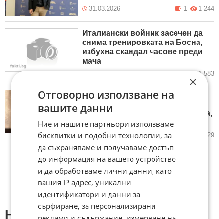
31.03.2026
1
1 244
Италиански войник засечен да
снима тренировката на Босна,
избухна скандал часове преди
мача
31.03.2026
1
1 583
×
Отговорно използване на
Николета Лозанова за Боби
Михайлов: Всеки път, когато
вашите данни
погледна дъщеря ми Борислава,
виждам теб!
Ние и нашите партньори използваме
бисквитки и подобни технологии, за
31.03.2026
21
4 229
да съхраняваме и получаваме достъп
до информация на вашето устройство
и да обработваме лични данни, като
вашия IP адрес, уникални
идентификатори и данни за
сърфиране, за персонализирани
Напиши коментар:
реклами и съдържание, измерване на