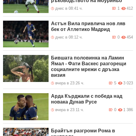
ръководството на Моуриньо
днес в 08:41 ч.
1
412
Астън Вила привлича нов ляв
бек от Атлетико Мадрид
днес в 08:12 ч.
0
454
Бившата половинка на Ламин
Ямал - Фати Васкес разгорещи
социалните мрежи с дръзка
визия
вчера в 23:26 ч.
5
3 023
Арда Кърджали с победа над
новака Дунав Русе
вчера в 23:11 ч.
0
1 386
Брайтън разгроми Рома в