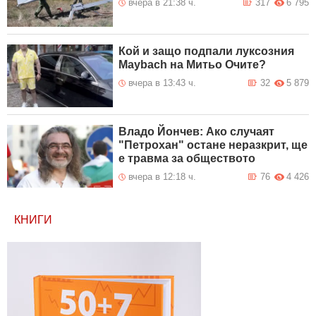
вчера в 21:38 ч.
317
6 795
Кой и защо подпали луксозния
Maybach на Митьо Очите?
вчера в 13:43 ч.
32
5 879
Владо Йончев: Ако случаят
"Петрохан" остане неразкрит, ще
е травма за обществото
вчера в 12:18 ч.
76
4 426
КНИГИ