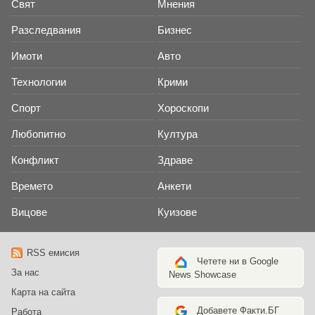
Свят
Мнения
Разследвания
Бизнес
Имоти
Авто
Технологии
Крими
Спорт
Хороскопи
Любопитно
Култура
Конфликт
Здраве
Времето
Анкети
Вицове
Куизове
RSS емисия
Четете ни в Google
За нас
News Showcase
Карта на сайта
Добавете Факти.БГ
Работа