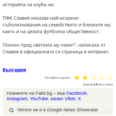
историята на клуба ни.
ПФК Славия изказва най-искрени
съболезнования на семейството и близките му,
както и на цялата футболна общественост.
Поклон пред светлата му памет", написаха от
Славия в официалната си страница в интернет.
България
☆
☆
☆
☆
☆
Поставете оценка:
Оценка
2.8
от
6
гласа.
Новините на Fakti.bg – във
Facebook
,
Instagram
,
YouTube
,
канал Viber
,
X
Четете ни и в Google News Showcase