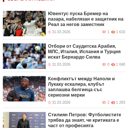
Ювентус пуска Бремер на
пазара, набелязан е защитник на
Реал за негов заместник
31.03.2026
1
1 610
Отбори от Саудитска Арабия,
МЛС, Италия, Испания и Турция
искат Бернардо Силва
31.03.2026
0
1 040
Конфликтът между Наполи и
Лукаку ескалира, клубът
заплашва белгиеца със
сериозни мерки
31.03.2026
2
1 293
Стилиян Петров: Футболистите
трябва да знаят, че критиката е
част от професията