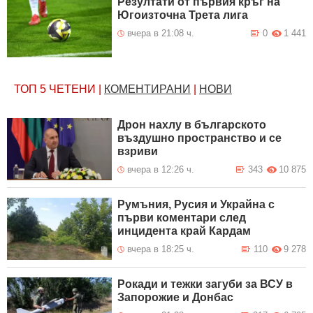
Резултати от първия кръг на
Югоизточна Трета лига
вчера в 21:08 ч.
0
1 441
ТОП 5
ЧЕТЕНИ
|
КОМЕНТИРАНИ
|
НОВИ
Дрон нахлу в българското
въздушно пространство и се
взриви
вчера в 12:26 ч.
343
10 875
Румъния, Русия и Украйна с
първи коментари след
инцидента край Кардам
вчера в 18:25 ч.
110
9 278
Рокади и тежки загуби за ВСУ в
Запорожие и Донбас