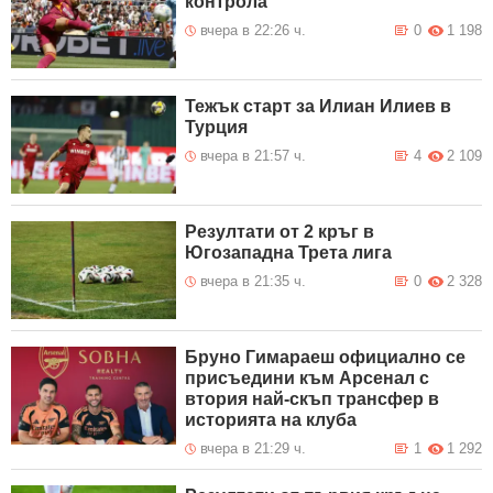
контрола
вчера в 22:26 ч.
0
1 198
Тежък старт за Илиан Илиев в
Турция
вчера в 21:57 ч.
4
2 109
Резултати от 2 кръг в
Югозападна Трета лига
вчера в 21:35 ч.
0
2 328
Бруно Гимараеш официално се
присъедини към Арсенал с
втория най-скъп трансфер в
историята на клуба
вчера в 21:29 ч.
1
1 292