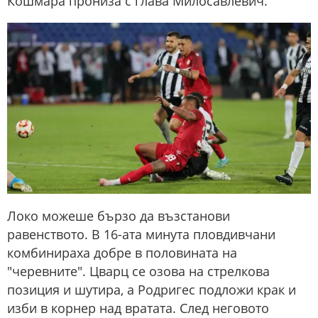
Кошмара прониза с глава Милосавлевич.
Локо можеше бързо да възстанови
равенството. В 16-ата минута пловдивчани
комбинираха добре в половината на
"черевните". Цварц се озова на стрелкова
позиция и шутира, а Родригес подложи крак и
изби в корнер над вратата. След неговото