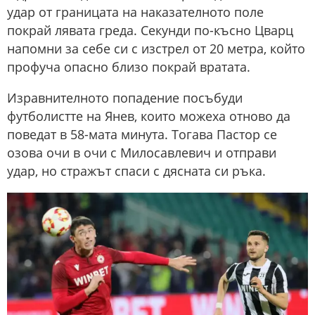
удар от границата на наказателното поле
покрай лявата греда. Секунди по-късно Цварц
напомни за себе си с изстрел от 20 метра, който
профуча опасно близо покрай вратата.
Изравнителното попадение посъбуди
футболистте на Янев, които можеха отново да
поведат в 58-мата минута. Тогава Пастор се
озова очи в очи с Милосавлевич и отправи
удар, но стражът спаси с дясната си ръка.