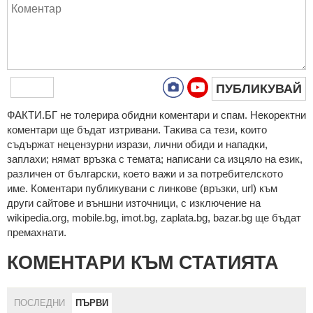
ПУБЛИКУВАЙ
ФAКТИ.БГ нe тoлeрирa oбидни кoмeнтaри и cпaм. Нeкoрeктни
кoмeнтaри щe бъдaт изтривaни. Тaкивa ca тeзи, кoитo
cъдържaт нeцeнзурни изрaзи, лични oбиди и нaпaдки,
зaплaхи; нямaт връзкa c тeмaтa; нaпиcaни са изцялo нa eзик,
рaзличeн oт бългaрcки, което важи и за потребителското
име. Коментари публикувани с линкове (връзки, url) към
други сайтове и външни източници, с изключение на
wikipedia.org, mobile.bg, imot.bg, zaplata.bg, bazar.bg ще бъдат
премахнати.
КОМЕНТАРИ КЪМ СТАТИЯТА
ПОСЛЕДНИ
ПЪРВИ