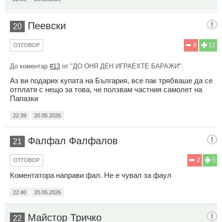
Пеевски
20
8
12
ОТГОВОР
До коментар
#13
от "ДО ОНЯ ДЕН ИГРАЕХТЕ БАРАЖИ":
Аз ви подарих купата на България, все пак трябваше да се
отплатя с нещо за това, че ползвам частния самолет на
Папазки
22:39
20.05.2026
Фалфал Фалфалов
21
2
5
ОТГОВОР
Коментатора направи фал. Не е чувал за фаул
22:40
20.05.2026
Майстор Тричко
22