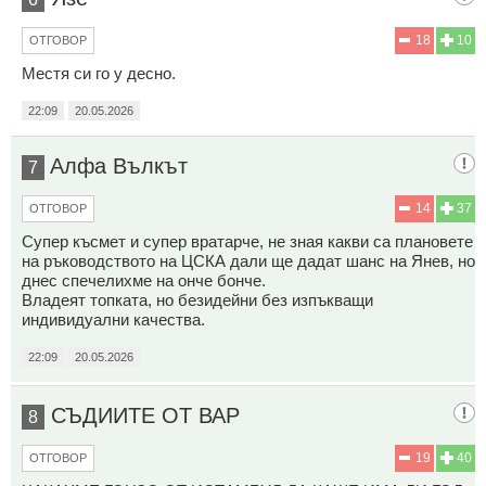
18
10
ОТГОВОР
Местя си го у десно.
22:09
20.05.2026
Aлфа Вълкът
7
14
37
ОТГОВОР
Супер късмет и супер вратарче, не зная какви са плановете
на ръководството на ЦСКА дали ще дадат шанс на Янев, но
днес спечелихме на онче бонче.
Владеят топката, но безидейни без изпъкващи
индивидуални качества.
22:09
20.05.2026
СЪДИИТЕ ОТ ВАР
8
19
40
ОТГОВОР