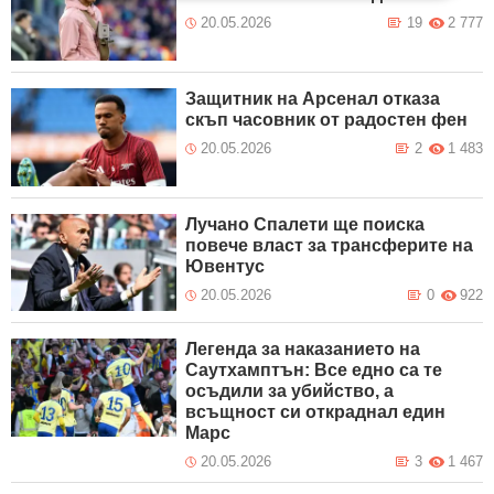
20.05.2026
19
2 777
Защитник на Арсенал отказа
скъп часовник от радостен фен
20.05.2026
2
1 483
Лучано Спалети ще поиска
повече власт за трансферите на
Ювентус
20.05.2026
0
922
Легенда за наказанието на
Саутхамптън: Все едно са те
осъдили за убийство, а
всъщност си откраднал един
Марс
20.05.2026
3
1 467