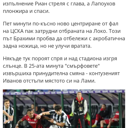
изпълнение Риан стреля с глава, а Лапоухов
плонжира и спаси.
Пет минути по-късно ново центриране от фал
на ЦСКА пак затрудни отбраната на Локо. Този
път Брахими пробва да отбележи с акробатична
задна ножица, но не улучи вратата.
Някъде тук пороят спря и над стадиона изгря
слънце. В 25-ата минута "смърфовете"
извършиха принудителна смяна - контузеният
Иванов отстъпи мястото си на Лами.