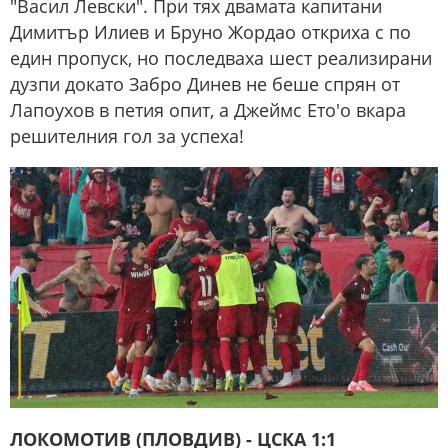
"Васил Левски". При тях двамата капитани
Димитър Илиев и Бруно Жордао откриха с по
един пропуск, но последваха шест реализирани
дузпи докато Забро Динев не беше спрян от
Лапоухов в петия опит, а Джеймс Ето'о вкара
решителния гол за успеха!
ЛОКОМОТИВ (ПЛОВДИВ) - ЦСКА 1:1