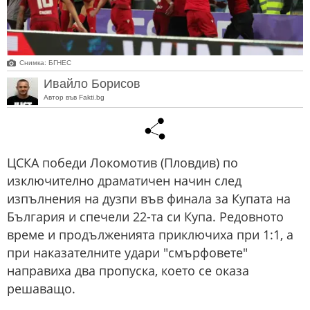
Снимка: БГНЕС
Ивайло Борисов
Автор във Fakti.bg
ЦСКА победи Локомотив (Пловдив) по
изключително драматичен начин след
изпълнения на дузпи във финала за Купата на
България и спечели 22-та си Купа. Редовното
време и продълженията приключиха при 1:1, а
при наказателните удари "смърфовете"
направиха два пропуска, което се оказа
решаващо.