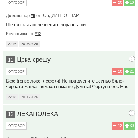
20
16
ОТГОВОР
До коментар
#8
от "СЪДИИТЕ ОТ ВАР":
Ще си скъсаш червените чорапогащи.
Коментиран от
#12
22:16
20.05.2026
Цска срещу
11
10
21
ОТГОВОР
Бфс (гонзо локо, лефски)!Но при дуспите ,,синьо бяло-
черната магла" нямаха нямаше Думата! Фортуна бес Нас!
22:18
20.05.2026
ЛЕКАПОЛЕКА
12
12
30
ОТГОВОР