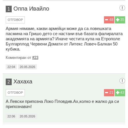
Оппа Ивайло
1
48
35
ОТГОВОР
Армия нямаме, какви армейци може да са ловешката
пасмина на Гришо дето се настани във базата фалиралата
академията на армията? Иначе честита купа на Етрополе
Булгарплод Червени Домати от Литекс Ловеч-Балкан 50
кубика.
Коментиран от
#23
22:04
20.05.2026
Хахаха
2
21
43
ОТГОВОР
А Левски припозна Локо Пловдив.Ах,колко е жалко да си
припознавач!
22:06
20.05.2026