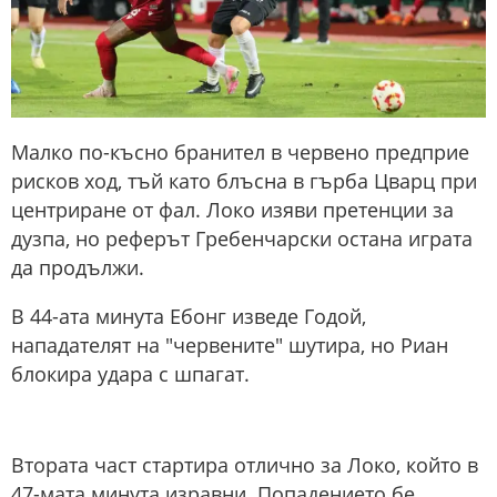
Малко по-късно бранител в червено предприе
рисков ход, тъй като блъсна в гърба Цварц при
центриране от фал. Локо изяви претенции за
дузпа, но реферът Гребенчарски остана играта
да продължи.
В 44-ата минута Ебонг изведе Годой,
нападателят на "червените" шутира, но Риан
блокира удара с шпагат.
Втората част стартира отлично за Локо, който в
47-мата минута изравни. Попадението бе