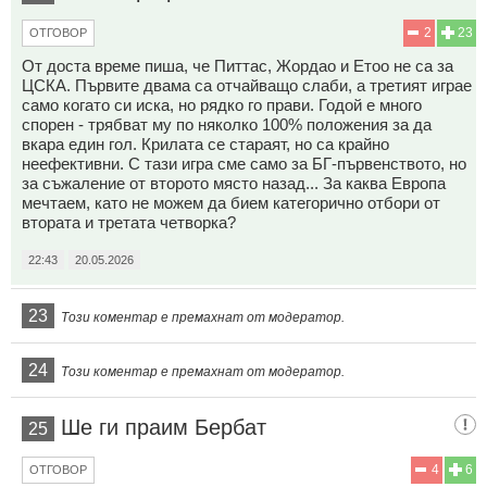
2
23
ОТГОВОР
От доста време пиша, че Питтас, Жордао и Етоо не са за
ЦСКА. Първите двама са отчайващо слаби, а третият играе
само когато си иска, но рядко го прави. Годой е много
спорен - трябват му по няколко 100% положения за да
вкара един гол. Крилата се стараят, но са крайно
неефективни. С тази игра сме само за БГ-първенството, но
за съжаление от второто място назад... За каква Европа
мечтаем, като не можем да бием категорично отбори от
втората и третата четворка?
22:43
20.05.2026
23
Този коментар е премахнат от модератор.
24
Този коментар е премахнат от модератор.
Ше ги праим Бербат
25
4
6
ОТГОВОР