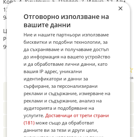
Кова, 4. Киндриш, 5. Павлов, 7. Идриз, 12. Али,
×
13. Риян, 22. Иванов, 39. Умарбаев, 77. Цварц,
Отговорно използване на
94. Иту
вашите данни
ЦСКА: 21. Лапоухов, 2. Пастор, 14. Иванов, 32.
Ние и нашите партньори използваме
Родригес, 17. Мартино, 6. Жордао, 11. Брахими,
бисквитки и подобни технологии, за
99. Ето’о, 10. Ебонг, 28. Питас, 9. Годой
да съхраняваме и получаваме достъп
до информация на вашето устройство
и да обработваме лични данни, като
☆
☆
☆
☆
☆
Поставете оценка:
вашия IP адрес, уникални
Оценка
3.8
от
31
гласа.
идентификатори и данни за
сърфиране, за персонализирани
Новините на Fakti.bg – във
Facebook
,
реклами и съдържание, измерване на
Instagram
,
YouTube
,
канал Viber
,
X
реклами и съдържание, анализ на
Четете ни и в Google News Showcase
аудиторията и подобряване на
услугите.
Доставчици от трети страни
Абонамент за Факти.БГ в Google Alerts
(181)
може също да обработват
данните ви за тези и други цели,
Добавете Факти.БГ като предпочитан