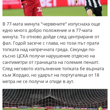
В 77-мата минута "червените" изпуснаха още
едно много добро положение и в 77-мата
минута. То отново дойде след центриране от
фал. Годой засече с глава, но този път прати
топката над напречната греда. Секунди по-
късно ЦСКА получи нарушение отдясно на
сантиметри от границата на големия пеналт.
След неговото изпълнение топката бе върната
към Жордао, но ударът на португалеца от 18
метра не се получи и отиде в аут.