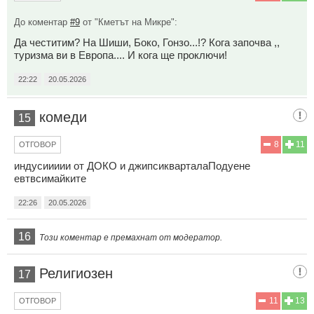
До коментар
#9
от "Кметът на Микре":
Да честитим? На Шиши, Боко, Гонзо...!? Кога започва ,,
туризма ви в Европа.... И кога ще проключи!
22:22
20.05.2026
комеди
15
8
11
ОТГОВОР
индусиииии от ДОКО и джипсикварталаПодуене
евтвсимайките
22:26
20.05.2026
16
Този коментар е премахнат от модератор.
Религиозен
17
11
13
ОТГОВОР