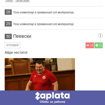
23:02
20.05.2026
28
Този коментар е премахнат от модератор.
29
Този коментар е премахнат от модератор.
Пеевски
30
10
11
ОТГОВОР
Айде честито!