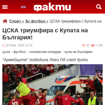
Спорт
»
Бг футбол
»
ЦСКА триумфира с Купата на Б
ЦСКА триумфира с Купата на
България!
20 Май, 2026 22:01
51
4 705
цска
-
футбол
-
локомотив пловдив
-
купа на българия
"Армейците" победиха Локо Пд след дузпи