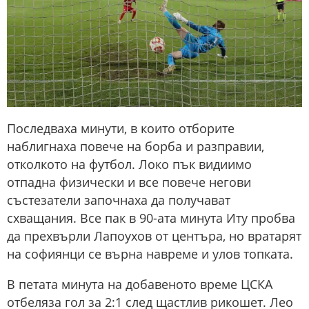
Последваха минути, в които отборите
наблигнаха повече на борба и разправии,
отколкото на футбол. Локо пък видиимо
отпадна физически и все повече негови
състезатели започнаха да получават
схващания. Все пак в 90-ата минута Иту пробва
да прехвърли Лапоухов от центъра, но вратарят
на софиянци се върна навреме и улов топката.
В петата минута на добавеното време ЦСКА
отбеляза гол за 2:1 след щастлив рикошет. Лео