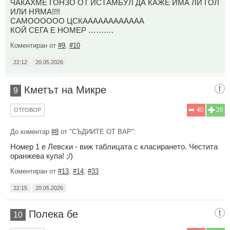
ЧАКАХМЕ ГОНЗО ОТ ИСТАМБУЛ ДА КАЖЕ ИМА ЛИ ГОЛ
ИЛИ НЯМА!!!!
САМОООООО ЦСКАААААААААААА
КОЙ СЕГА Е НОМЕР ……….
Коментиран от
#9
,
#10
22:12
20.05.2026
Кметът на Микре
9
40
20
ОТГОВОР
До коментар
#8
от "СЪДИИТЕ ОТ ВАР":
Номер 1 е Левски - виж таблицата с класирането. Честита
оранжева купа! ;/)
Коментиран от
#13
,
#14
,
#33
22:15
20.05.2026
Полека бе
10