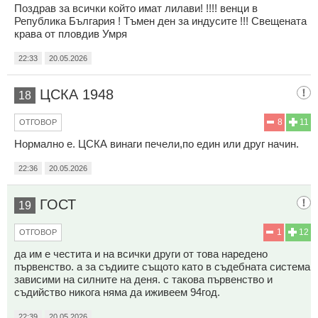
Поздрав за всички който имат лилави! !!!! венци в
Република България ! Тъмен ден за индусите !!! Свещената
крава от пловдив Умря
22:33
20.05.2026
ЦСКА 1948
18
8
11
ОТГОВОР
Нормално е. ЦСКА винаги печели,по един или друг начин.
22:36
20.05.2026
ГОСТ
19
1
12
ОТГОВОР
да им е честита и на всички други от това наредено
първенство. а за съдиите същото като в съдебната система
зависими на силните на деня. с такова първенство и
съдийство никога няма да иживеем 94год.
22:39
20.05.2026