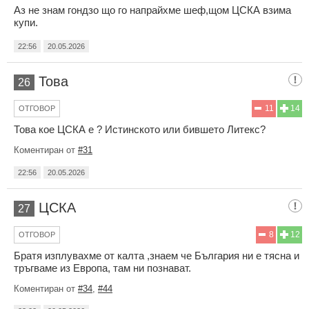
Аз не знам гондзо що го напрайхме шеф,щом ЦСКА взима
купи.
22:56
20.05.2026
Това
26
11
14
ОТГОВОР
Това кое ЦСКА е ? Истинското или бившето Литекс?
Коментиран от
#31
22:56
20.05.2026
ЦСКА
27
8
12
ОТГОВОР
Братя изплувахме от калта ,знаем че България ни е тясна и
тръгваме из Европа, там ни познават.
Коментиран от
#34
,
#44