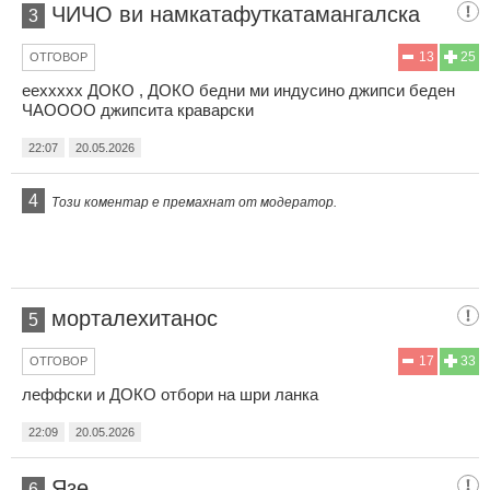
ЧИЧО ви намкатафуткатамангалска
3
13
25
ОТГОВОР
ееххххх ДОКО , ДОКО бедни ми индусино джипси беден
ЧАОООО джипсита краварски
22:07
20.05.2026
4
Този коментар е премахнат от модератор.
морталехитанос
5
17
33
ОТГОВОР
леффски и ДОКО отбори на шри ланка
22:09
20.05.2026
Язе
6