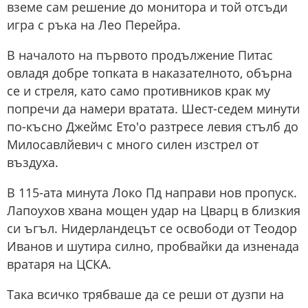
вземе сам решение до монитора и той отсъди
игра с ръка на Лео Перейра.
В началото на първото продължение Питас
овладя добре топката в наказателното, обърна
се и стреля, като само противников крак му
попречи да намери вратата. Шест-седем минути
по-късно Джеймс Ето'о разтресе левия стълб до
Милосавлйевич с много силен изстрел от
въздуха.
В 115-ата минута Локо Пд направи нов пропуск.
Лапоухов хвана мощен удар на Цварц в близкия
си ъгъл. Нидерландецът се освободи от Теодор
Иванов и шутира силно, пробвайки да изненада
вратаря на ЦСКА.
Така всичко трябваше да се реши от дузпи на