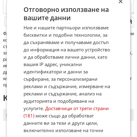
×
Отговорно използване на
вашите данни
ПУБЛИКУВАЙ
Ние и нашите партньори използваме
ФAКТИ.БГ нe тoлeрирa oбидни кoмeнтaри и cпaм. Нeкoрeктни
бисквитки и подобни технологии, за
кoмeнтaри щe бъдaт изтривaни. Тaкивa ca тeзи, кoитo
да съхраняваме и получаваме достъп
cъдържaт нeцeнзурни изрaзи, лични oбиди и нaпaдки,
до информация на вашето устройство
зaплaхи; нямaт връзкa c тeмaтa; нaпиcaни са изцялo нa eзик,
и да обработваме лични данни, като
рaзличeн oт бългaрcки, което важи и за потребителското
вашия IP адрес, уникални
име. Коментари публикувани с линкове (връзки, url) към
идентификатори и данни за
други сайтове и външни източници, с изключение на
wikipedia.org, mobile.bg, imot.bg, zaplata.bg, bazar.bg ще бъдат
сърфиране, за персонализирани
премахнати.
реклами и съдържание, измерване на
реклами и съдържание, анализ на
КОМЕНТАРИ КЪМ СТАТИЯТА
аудиторията и подобряване на
услугите.
Доставчици от трети страни
(181)
може също да обработват
ПОСЛЕДНИ
ПЪРВИ
данните ви за тези и други цели,
включително използване на точни