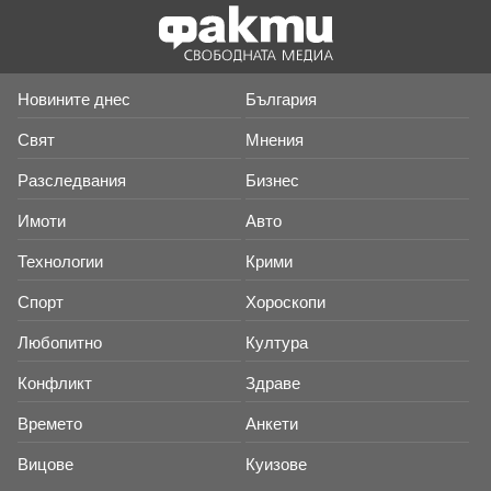
Новините днес
България
Свят
Мнения
Разследвания
Бизнес
Имоти
Авто
Технологии
Крими
Спорт
Хороскопи
Любопитно
Култура
Конфликт
Здраве
Времето
Анкети
Вицове
Куизове