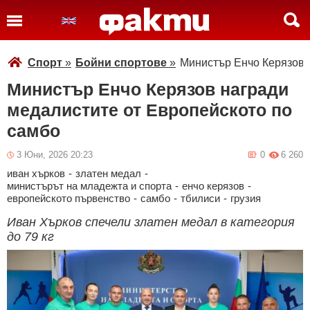
Спорт
»
Бойни спортове
»
Министър Енчо Керязов 
Министър Енчо Керязов награди
медалистите от Европейското по
самбо
3 Юни, 2026 20:23
0
6 260
иван хърков
-
златен медал
-
министърът на младежта и спорта
-
енчо керязов
-
европейското първенство
-
самбо
-
тбилиси
-
грузия
Иван Хърков спечели златен медал в категория
до 79 кг