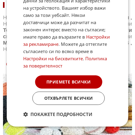
данни за геолокация и характеристики
НОВИНИ ПО СПОРТОВЕ:
на устройството. Вашият избор важи
само за този уебсайт. Някои
Новини
Бг футбол
,
Новини
Световен футбол
,
доставчици може да разчитат на
Новини
Баскетбол
,
Новини
Волейбол
,
Новини
законен интерес вместо на съгласие;
Тенис
,
Новини
Бойни спортове
,
Новини
Други
спортове
,
Новини
Лека атлетика
,
Новини
имате право да възразите в
Настройки
Моторни спортове
,
Новини
Спортът по ТВ
,
за рекламиране
. Можете да оттеглите
Новини
Зимни спортове
съгласието си по всяко време в
Настройки на бисквитките
.
Политика
СПОРТ КУИЗОВЕ
за поверителност
ПРИЕМЕТЕ ВСИЧКИ
ОТХВЪРЛЕТЕ ВСИЧКИ
ПОКАЖЕТЕ ПОДРОБНОСТИ