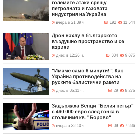
големите атаки срещу
петролната и газовата
индустрия на Украйна
вчера в 21:39 ч.
192
11 544
Дрон нахлу в българското
въздушно пространство и се
взриви
днес в 12:26 ч.
334
9 875
"Имаме само 6 минути!": Как
Украйна противодейства на
руските балистични ракети
днес в 05:11 ч.
29
9 276
Задържаха Венци "Белия негър"
с 460 000 евро след гонка в
столичния кв. "Борово"
вчера в 23:10 ч.
39
7 886