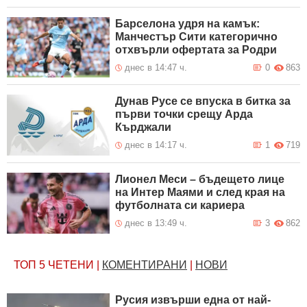
Барселона удря на камък:
Манчестър Сити категорично
отхвърли офертата за Родри
днес в 14:47 ч.
0
863
Дунав Русе се впуска в битка за
първи точки срещу Арда
Кърджали
днес в 14:17 ч.
1
719
Лионел Меси – бъдещето лице
на Интер Маями и след края на
футболната си кариера
днес в 13:49 ч.
3
862
ТОП 5
ЧЕТЕНИ
|
КОМЕНТИРАНИ
|
НОВИ
Русия извърши една от най-