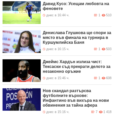
Давид Кусо: Усещам любовта на
феновете
днес в 16:44 ч.
1
510
Денислава Глушкова ще спори за
място във финала на турнира в
Куршумлийска Баня
днес в 16:15 ч.
1
503
Джеймс Хардън излиза чист:
Тексаски съд прекрати делото за
незаконно оръжие
днес в 15:46 ч.
1
608
Нов скандал разтърсва
футболните върхове:
Инфантино във вихъра на нови
обвинения за тайна афера
днес в 15:16 ч.
7
1 418