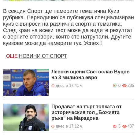
В секция Спорт ще намерите тематична Куиз
рубрика. Периодично се публикува специализиран
куиз с въпроси на различна спортна тематика.
След края на всеки тест може да видите резултат
с верните отговори, които сте натрупали. Другите
куизове може да намерите тук. Успех !
ОЩЕ
НОВИНИ ОТ СПОРТ
Левски оцени Светослав Вуцов
на 3 милиона евро
днес в 17:41 ч.
0
285
Продават на търг топката от
историческия гол „Божията
ръка“ на Марадона
днес в 17:12 ч.
5
437