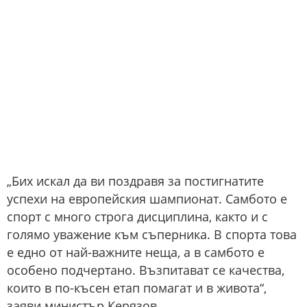
„Бих искал да ви поздравя за постигнатите
успехи на европейския шампионат. Самбото е
спорт с много строга дисциплина, както и с
голямо уважение към съперника. В спорта това
е едно от най-важните неща, а в самбото е
особено подчертано. Възпитават се качества,
които в по-късен етап помагат и в живота“,
заяви министър Керязов.