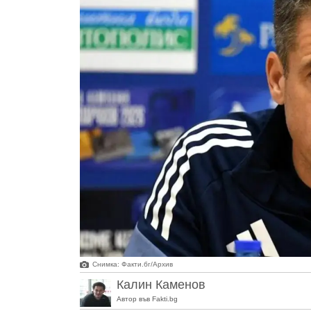
Снимка: Факти.бг/Архив
Калин Каменов
Автор във Fakti.bg