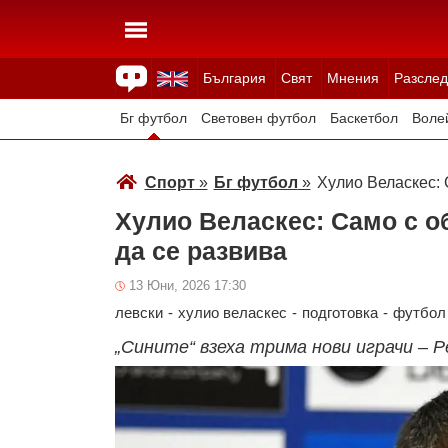
България
Свят
Мнения
Разслед
Здраве
Времето
Анкети
Вицове
Куизове
Бг футбол
Световен футбол
Баскетбол
Воле
Зимни спортове
Спорт
»
Бг футбол
»
Хулио Веласкес: 
Хулио Веласкес: Само с 
да се развива
13 Юни, 2026 17:30
левски
-
хулио веласкес
-
подготовка
-
футбол
„Сините“ взеха трима нови играчи – Р