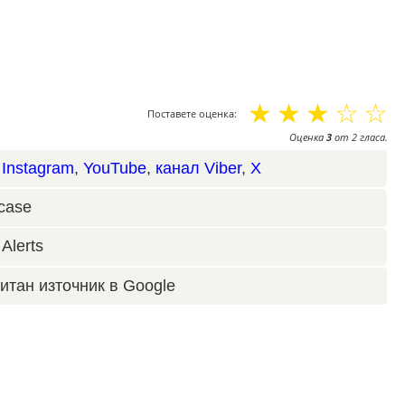
☆
☆
☆
☆
☆
Поставете оценка:
Оценка
3
от
2
гласа.
,
Instagram
,
YouTube
,
канал Viber
,
X
case
Alerts
итан източник в Google