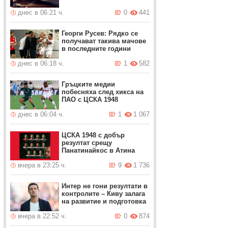
днес в 06:21 ч.
0
441
Георги Русев: Рядко се
получават такива мачове
в последните години
днес в 06:18 ч.
1
582
Гръцките медии
побесняха след хикса на
ПАО с ЦСКА 1948
днес в 06:04 ч.
1
1 067
ЦСКА 1948 с добър
резултат срещу
Панатинайкос в Атина
вчера в 23:25 ч.
9
1 736
Интер не гони резултати в
контролите – Киву залага
на развитие и подготовка
вчера в 22:52 ч.
0
874