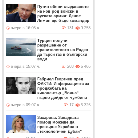
Путин обяви създаването
на нов род войски в
руската армия: Денис
Лямин ще бъде командир
вчера в 16:05 ч.
131
9 253
Турция получи
разрешение от
правителството на Радев
да търси газ в български
води
вчера в 15:07 ч.
203
6 466
Габриел Георгиев пред
ФАКТИ: Информацията за
продажбата на
киноцентър „Бояна“
първо дойде от чужбина
вчера в 09:07 ч.
17
5 326
Захарова: Западната
помощ можеше да
превърне Украйна в
„технологичен Дубай“