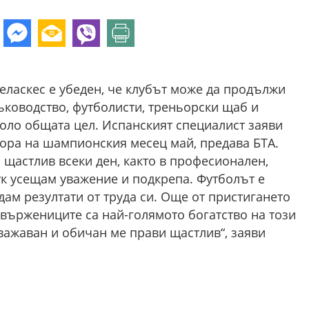
еласкес е убеден, че клубът може да продължи
ъководство, футболисти, треньорски щаб и
ло общата цел. Испанският специалист заяви
тбора на шампионския месец май, предава БТА.
 щастлив всеки ден, както в професионален,
тук усещам уважение и подкрепа. Футболът е
дам резултати от труда си. Още от пристигането
вържениците са най-голямото богатство на този
важаван и обичан ме прави щастлив“, заяви