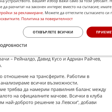
на устройството. Вашият избор важи само за този уебсайт. 
 да разчитат на законен интерес вместо на съгласие; имате
тояние на състава, като подчерта, че част от
тройки за рекламиране
. Можете да оттеглите съгласието си 
исъединили към подготовката заради заслужена
исквитките
.
Политика за поверителност
 пристигнат.
ОТХВЪРЛЕТЕ ВСИЧКИ
ПРИЕМЕ
но отношение от страна на футболистите.
 много добри и съм доволен от това, което
ПОДРОБНОСТИ
т.
ачи – Рейналдо, Давид Кусо и Адриан Райчев,
.
по отношение на трансферите. Работим в
и анализираме всички възможности.
ние трябва да намерим правилния баланс между
алото на официалните мачове. Всички в клуба
им най-доброто решение за Левски“, добави