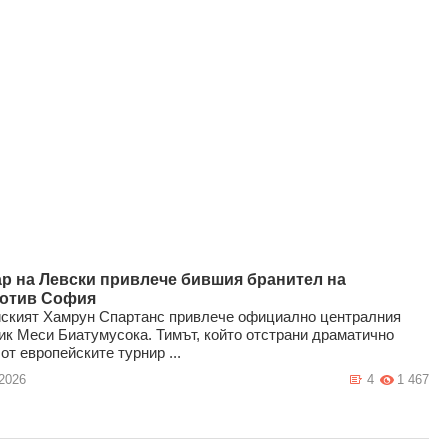
р на Левски привлече бившия бранител на
отив София
ският Хамрун Спартанс привлече официално централния
ик Меси Биатумусока. Тимът, който отстрани драматично
от европейските турнир ...
.2026
4
1 467