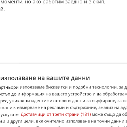
 моменти, но ако работим заедно и в екип,
й.
 използване на вашите данни
артньори използваме бисквитки и подобни технологии, за 
остъп до информация на вашето устройство и да обработва
овия сезон преди броени дни и вече е на
адрес, уникални идентификатори и данни за сърфиране, за 
 време на подготвителния период столичани ще
ржание, измерване на реклами и съдържание, анализ на ау
вищов, Етър Велико Търново и Ботев Враца, а
 услугите.
Доставчици от трети страни (181)
може също да об
отбора за новия сезон в мач срещу Радник
ези и други цели, включително използване на точни данни 
хов“.