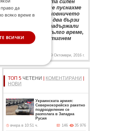
“
Някои
Франция е доста силен
отбор. Яд ме е, че пуснахме
 право да
леки голове. Разковничето
по всяко време в
бе, че ни вкараха два бързи
гола. Ако бяхме задържали
преднината по-дълго време,
ТЕ ВСИЧКИ
можеше и да постигнем
„
нещо
9 Октомври, 2016 г.
ТОП 5
ЧЕТЕНИ
|
КОМЕНТИРАНИ
|
НОВИ
Украинската армия:
Севернокорейско ракетно
подразделение се
разполага в Западна
Русия
вчера в 10:51 ч.
146
35 976