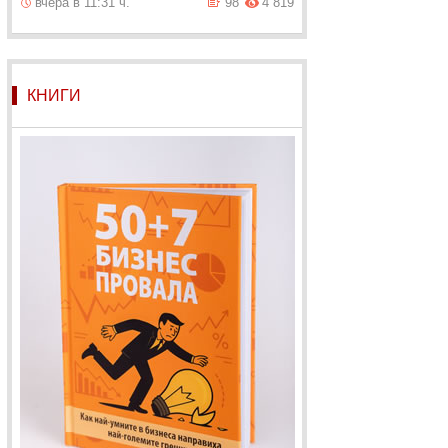
вчера в 11:31 ч.
98
4 819
КНИГИ