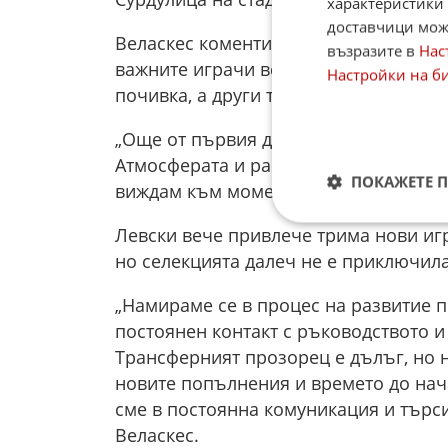
характеристики 
доставчици може
Веласкес коментира и моментното със
възразите в
Нас
важните играчи все още не са се пр
Настройки на б
почивка, а други тепърва предстои да
„Още от първия ден виждам невероят
Атмосферата и работната динамика са
ПОКАЖЕТЕ 
виждам към момента“, каза испанецъ
Левски вече привлече трима нови игр
но селекцията далеч не е приключила
„Намираме се в процес на развитие 
постоянен контакт с ръководството 
Трансферният прозорец е дълъг, но 
новите попълнения и времето до нач
сме в постоянна комуникация и търс
Веласкес.