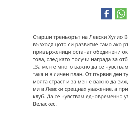
Старши треньорът на Левски Хулио В
възходящото си развитие само ако р
привърженици останат обединени око
това, след като получи награда за о
„За мен е много важно да се чувствам
така и в личен план. От първия ден 
моята страст и за мен е важно да виж
ми в Левски срещнах уважение, а при
клуб. Да се чувствам едновременно у
Веласкес.