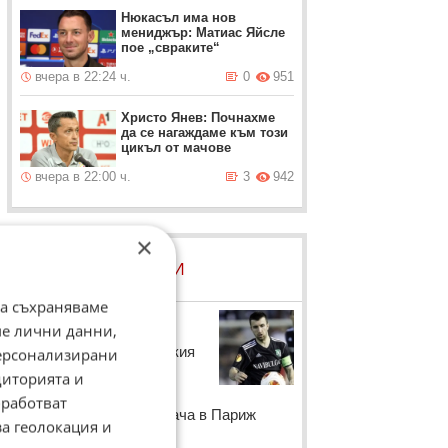
Нюкасъл има нов
мениджър: Матиас Яйсле
пое „свраките“
вчера в 22:24 ч.
0
951
Христо Янев: Почнахме
да се нагаждаме към този
цикъл от мачове
вчера в 22:00 ч.
3
942
×
ЛОВЦИ НА БИСЕРИ
да съхраняваме
Светослав Дяков
ме лични данни,
Капитанът на българския
персонализирани
национален отбор по
диторията и
футбол очевидно е
работват
следил внимателно мача в Париж
за геолокация и