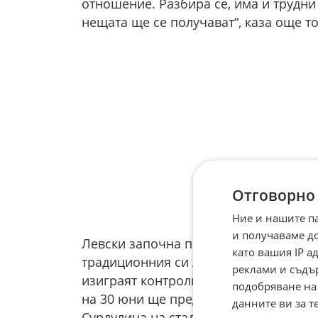
отношение. Разбира се, има и трудни
нещата ще се получават“, каза още то
Отговорно
Ние и нашите п
и получаваме д
Левски започна подготовката си за н
като вашия IP 
традиционния си лагер в Правец. По
реклами и съдъ
изиграят контроли срещу Академик С
подобряване на
на 30 юни ще представят официално 
данните ви за т
Сурдулица на стадион „Георги Аспару