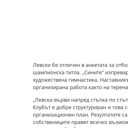
Левски бе отличен в анкетата за отбо
шампионска титла. „Сините“ изпрева
художествена гимнастика. Наставникъ
организирана работа както на терена,
„Левски върви напред стъпка по стъп
Клубът е добре структуриран и това с
организационен план. Резултатите са
собствениците правят всичко възможн