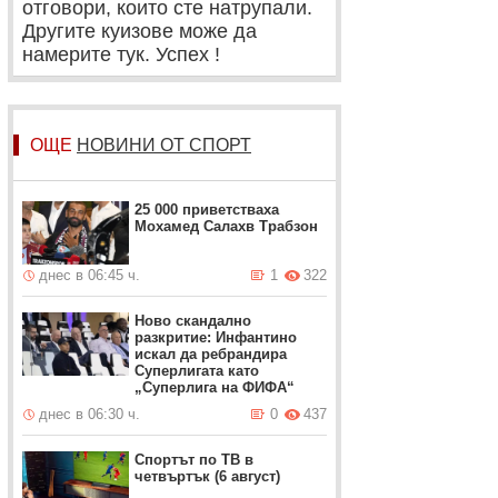
отговори, които сте натрупали.
Другите куизове може да
намерите тук. Успех !
ОЩЕ
НОВИНИ ОТ СПОРТ
25 000 приветстваха
Мохамед Салахв Трабзон
днес в 06:45 ч.
1
322
Ново скандално
разкритие: Инфантино
искал да ребрандира
Суперлигата като
„Суперлига на ФИФА“
днес в 06:30 ч.
0
437
Спортът по ТВ в
четвъртък (6 август)