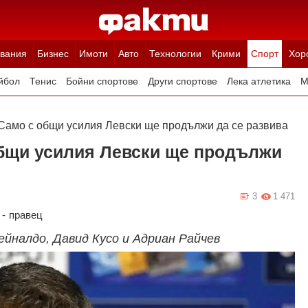
вания
Бизнес
Имоти
Авто
Технологии
Крими
Спорт
Хор
йбол
Тенис
Бойни спортове
Други спортове
Лека атлетика
М
Само с общи усилия Левски ще продължи да се развива
общи усилия Левски ще продължи
3
1 471
-
правец
ейналдо, Давид Кусо и Адриан Райчев