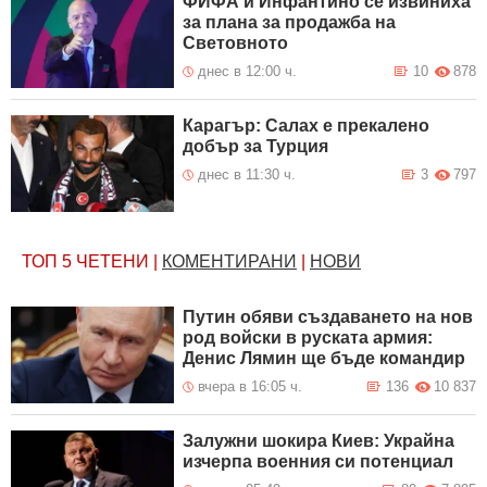
ФИФА и Инфантино се извиниха
за плана за продажба на
Световното
днес в 12:00 ч.
10
878
Карагър: Салах е прекалено
добър за Турция
днес в 11:30 ч.
3
797
ТОП 5
ЧЕТЕНИ
|
КОМЕНТИРАНИ
|
НОВИ
Путин обяви създаването на нов
род войски в руската армия:
Денис Лямин ще бъде командир
вчера в 16:05 ч.
136
10 837
Залужни шокира Киев: Украйна
изчерпа военния си потенциал