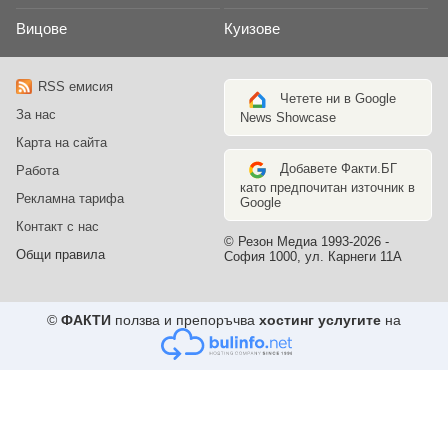
Вицове
Куизове
RSS емисия
Четете ни в Google
За нас
News Showcase
Карта на сайта
Добавете Факти.БГ
Работа
като предпочитан източник в
Рекламна тарифа
Google
Контакт с нас
© Резон Медиа 1993-2026 -
Общи правила
София 1000, ул. Карнеги 11А
©
ФАКТИ
ползва и препоръчва
хостинг услугите
на