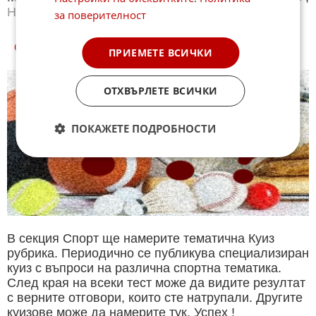
Новини
Зимни спортове
за поверителност
СПОРТ КУИЗОВЕ
ПРИЕМЕТЕ ВСИЧКИ
ОТХВЪРЛЕТЕ ВСИЧКИ
ПОКАЖЕТЕ ПОДРОБНОСТИ
В секция Спорт ще намерите тематична Куиз
рубрика. Периодично се публикува специализиран
куиз с въпроси на различна спортна тематика.
След края на всеки тест може да видите резултат
с верните отговори, които сте натрупали. Другите
куизове може да намерите тук. Успех !