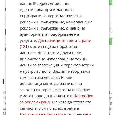
3
2
ОТГОВОР
вашия IP адрес, уникални
идентификатори и данни за
Браво
сърфиране, за персонализирани
17:30
10.06.2025
реклами и съдържание, измерване на
реклами и съдържание, анализ на
Кут Кузлудуй
2
аудиторията и подобряване на
услугите.
Доставчици от трети страни
0
1
ОТГОВОР
(181)
може също да обработват
Браво
данните ви за тези и други цели,
включително използване на точни
17:32
10.06.2025
данни за геолокация и характеристики
на устройството. Вашият избор важи
само за този уебсайт. Някои
НОВИНИ ПО СПОРТОВЕ:
доставчици може да разчитат на
законен интерес вместо на съгласие;
Новини
Бг футбол
,
Новини
Световен футбол
,
имате право да възразите в
Настройки
Новини
Баскетбол
,
Новини
Волейбол
,
Новини
за рекламиране
. Можете да оттеглите
Тенис
,
Новини
Бойни спортове
,
Новини
Други
съгласието си по всяко време в
спортове
,
Новини
Лека атлетика
,
Новини
Моторни спортове
,
Новини
Спортът по ТВ
,
Настройки на бисквитките
.
Политика