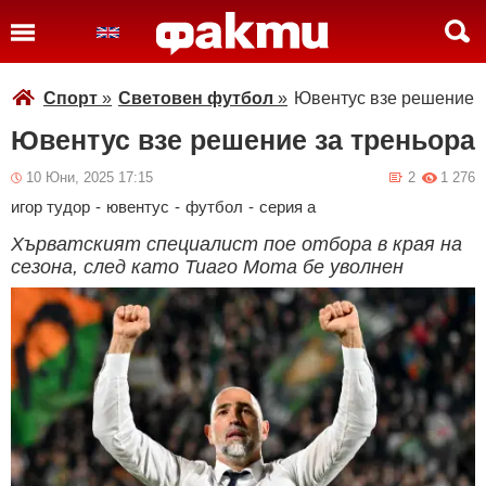
Спорт
»
Световен футбол
»
Ювентус взе решение з
Ювентус взе решение за треньора
10 Юни, 2025 17:15
2
1 276
игор тудор
-
ювентус
-
футбол
-
серия а
Хърватският специалист пое отбора в края на
сезона, след като Тиаго Мота бе уволнен