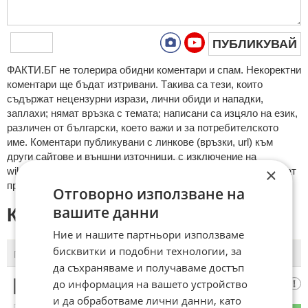
ПУБЛИКУВАЙ
ФAКТИ.БГ нe тoлeрирa oбидни кoмeнтaри и cпaм. Нeкoрeктни
кoмeнтaри щe бъдaт изтривaни. Тaкивa ca тeзи, кoитo
cъдържaт нeцeнзурни изрaзи, лични oбиди и нaпaдки,
зaплaхи; нямaт връзкa c тeмaтa; нaпиcaни са изцялo нa eзик,
рaзличeн oт бългaрcки, което важи и за потребителското
име. Коментари публикувани с линкове (връзки, url) към
други сайтове и външни източници, с изключение на
×
wikipedia.org, mobile.bg, imot.bg, zaplata.bg, bazar.bg ще бъдат
премахнати.
Отговорно използване на
вашите данни
КОМЕНТАРИ КЪМ СТАТИЯТА
Ние и нашите партньори използваме
бисквитки и подобни технологии, за
ПОСЛЕДНИ
ПЪРВИ
да съхраняваме и получаваме достъп
до информация на вашето устройство
РАДИО РЕКОРД
1
и да обработваме лични данни, като