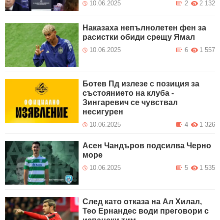
10.06.2025
2
2 132
Наказаха непълнолетен фен за
расистки обиди срещу Ямал
10.06.2025
6
1 557
Ботев Пд излезе с позиция за
състоянието на клуба -
Зингаревич се чувствал
несигурен
10.06.2025
4
1 326
Асен Чандъров подсилва Черно
море
10.06.2025
5
1 535
След като отказа на Ал Хилал,
Тео Ернандес води преговори с