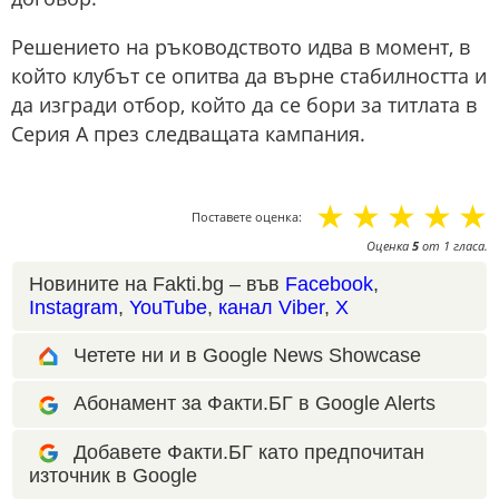
Решението на ръководството идва в момент, в
който клубът се опитва да върне стабилността и
да изгради отбор, който да се бори за титлата в
Серия А през следващата кампания.
☆
☆
☆
☆
☆
Поставете оценка:
Оценка
5
от
1
гласа.
Новините на Fakti.bg – във
Facebook
,
Instagram
,
YouTube
,
канал Viber
,
X
Четете ни и в Google News Showcase
Абонамент за Факти.БГ в Google Alerts
Добавете Факти.БГ като предпочитан
източник в Google