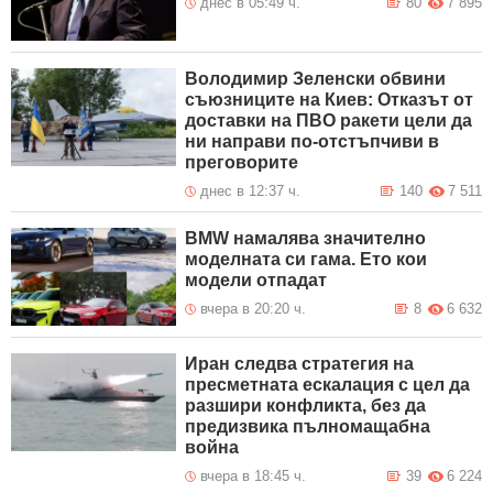
днес в 05:49 ч.
80
7 895
Володимир Зеленски обвини
съюзниците на Киев: Отказът от
доставки на ПВО ракети цели да
ни направи по-отстъпчиви в
преговорите
днес в 12:37 ч.
140
7 511
BMW намалява значително
моделната си гама. Ето кои
модели отпадат
вчера в 20:20 ч.
8
6 632
Иран следва стратегия на
пресметната ескалация с цел да
разшири конфликта, без да
предизвика пълномащабна
война
вчера в 18:45 ч.
39
6 224