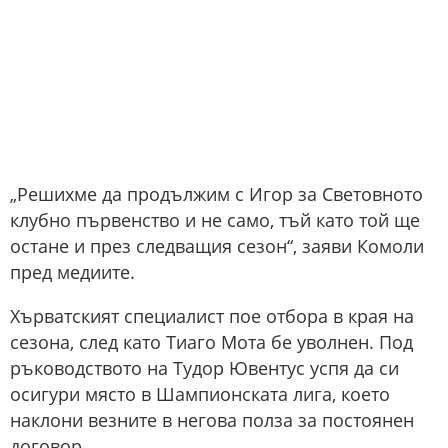
„Решихме да продължим с Игор за Световното
клубно първенство и не само, тъй като той ще
остане и през следващия сезон“, заяви Комоли
пред медиите.
Хърватският специалист пое отбора в края на
сезона, след като Тиаго Мота бе уволнен. Под
ръководството на Тудор Ювентус успя да си
осигури място в Шампионската лига, което
наклони везните в негова полза за постоянен
договор.