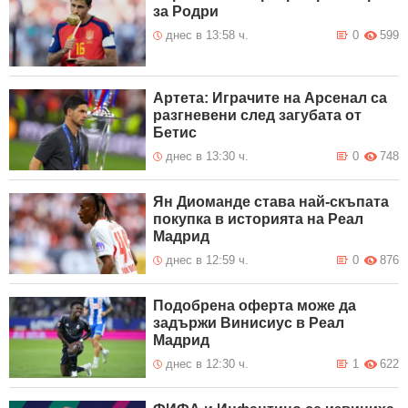
за Родри
днес в 13:58 ч.
0
599
Артета: Играчите на Арсенал са
разгневени след загубата от
Бетис
днес в 13:30 ч.
0
748
Ян Диоманде става най-скъпата
покупка в историята на Реал
Мадрид
днес в 12:59 ч.
0
876
Подобрена оферта може да
задържи Винисиус в Реал
Мадрид
днес в 12:30 ч.
1
622