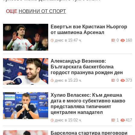
ОЩЕ
НОВИНИ ОТ СПОРТ
Евертън взе Кристиан Ньоргор
от шампиона Арсенал
днес в 15:47 ч.
0
160
Александър Везенков:
Българската баскетболна
гордост празнува рожден ден
днес в 15:23 ч.
0
373
Хулио Веласкес: Към днешна
дата е много субективно какво
представлява типичният
централен нападател
днес в 15:02 ч.
1
417
Барселона стартира преговори