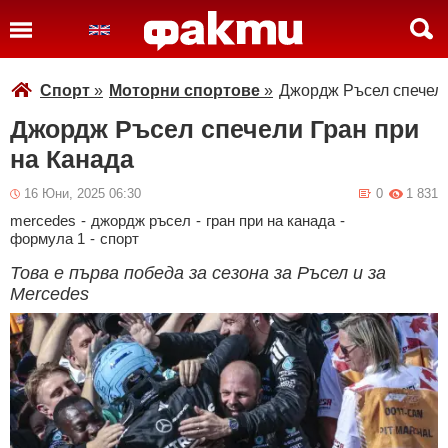
Спорт
»
Моторни спортове
»
Джордж Ръсел спечели
Джордж Ръсел спечели Гран при
на Канада
16 Юни, 2025 06:30
0
1 831
mercedes
-
джордж ръсел
-
гран при на канада
-
формула 1
-
спорт
Това е първа победа за сезона за Ръсел и за
Mercedes