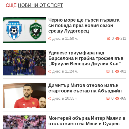
ОЩЕ
НОВИНИ ОТ СПОРТ
Черно море ще търси първата
си победа през новия сезон
срещу Лудогорец
днес в 11:50 ч.
0
211
Удинезе триумфира над
Барселона и грабна трофея във
„Фриули Венеция Джулия Къп“
днес в 11:24 ч.
1
401
Димитър Митов отново извън
стартовия състав на Абърдийн
днес в 10:55 ч.
0
465
Монтерей обърна Интер Маями в
отсъствието на Меси и Суарес