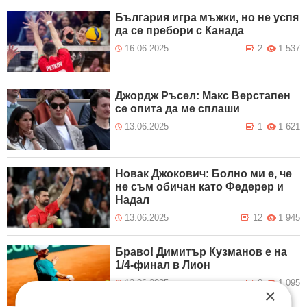
България игра мъжки, но не успя
да се пребори с Канада
16.06.2025
2
1 537
Джордж Ръсел: Макс Верстапен
се опита да ме сплаши
13.06.2025
1
1 621
Новак Джокович: Болно ми е, че
не съм обичан като Федерер и
Надал
13.06.2025
12
1 945
Браво! Димитър Кузманов е на
1/4-финал в Лион
13.06.2025
0
1 095
×