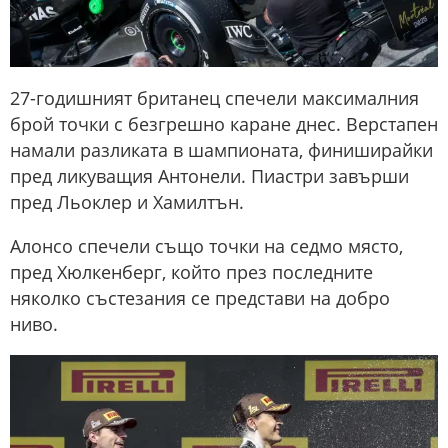
27-годишният британец спечели максималния
брой точки с безгрешно каране днес. Верстапен
намали разликата в шампионата, финиширайки
пред ликуващия Антонели. Пиастри завърши
пред Льоклер и Хамилтън.
Алонсо спечели също точки на седмо място,
пред Хюлкенберг, който през последните
няколко състезания се представи на добро
ниво.