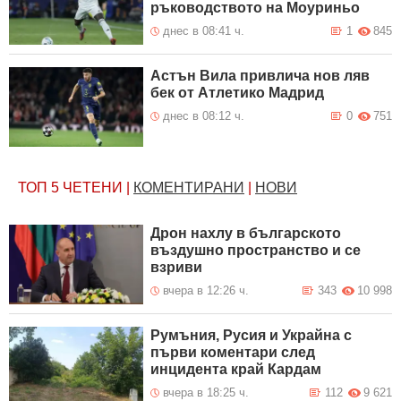
ръководството на Моуриньо
днес в 08:41 ч.
1
845
Астън Вила привлича нов ляв
бек от Атлетико Мадрид
днес в 08:12 ч.
0
751
ТОП 5
ЧЕТЕНИ
|
КОМЕНТИРАНИ
|
НОВИ
Дрон нахлу в българското
въздушно пространство и се
взриви
вчера в 12:26 ч.
343
10 998
Румъния, Русия и Украйна с
първи коментари след
инцидента край Кардам
вчера в 18:25 ч.
112
9 621