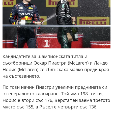
Кандидатите за шампионската титла и
съотборници Оскар Пиастри (McLaren) и Ландо
Норис (McLaren) се сблъскаха малко преди края
на състезанието.
По този начин Пиастри увеличи преднината си
в генералното класиране. Той има 198 точки,
Норис е втори със 176, Верстапен заема третото
място със 155, а Ръсел е четвърти със 136.