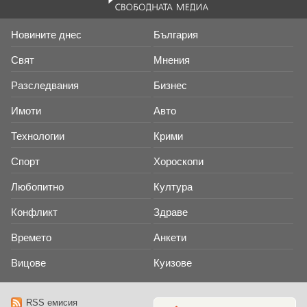
Новините днес
България
Свят
Мнения
Разследвания
Бизнес
Имоти
Авто
Технологии
Крими
Спорт
Хороскопи
Любопитно
Култура
Конфликт
Здраве
Времето
Анкети
Вицове
Куизове
RSS емисия