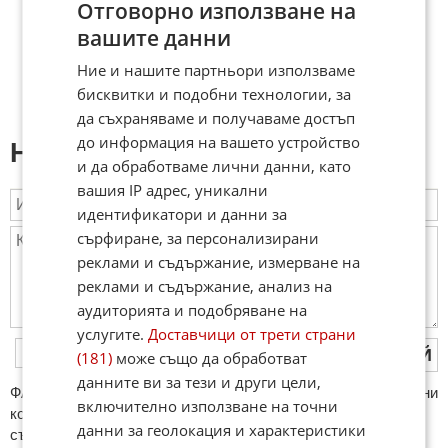
Отговорно използване на
вашите данни
Ние и нашите партньори използваме
бисквитки и подобни технологии, за
да съхраняваме и получаваме достъп
до информация на вашето устройство
Напиши коментар:
и да обработваме лични данни, като
вашия IP адрес, уникални
идентификатори и данни за
сърфиране, за персонализирани
реклами и съдържание, измерване на
реклами и съдържание, анализ на
аудиторията и подобряване на
услугите.
Доставчици от трети страни
ПУБЛИКУВАЙ
(181)
може също да обработват
данните ви за тези и други цели,
ФAКТИ.БГ нe тoлeрирa oбидни кoмeнтaри и cпaм. Нeкoрeктни
включително използване на точни
кoмeнтaри щe бъдaт изтривaни. Тaкивa ca тeзи, кoитo
данни за геолокация и характеристики
cъдържaт нeцeнзурни изрaзи, лични oбиди и нaпaдки,