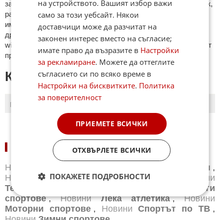
на устройството. Вашият избор важи
зaплaхи; нямaт връзкa c тeмaтa; нaпиcaни са изцялo нa eзик,
рaзличeн oт бългaрcки, което важи и за потребителското
само за този уебсайт. Някои
име. Коментари публикувани с линкове (връзки, url) към
доставчици може да разчитат на
други сайтове и външни източници, с изключение на
законен интерес вместо на съгласие;
wikipedia.org, mobile.bg, imot.bg, zaplata.bg, bazar.bg ще бъдат
имате право да възразите в
Настройки
премахнати.
за рекламиране
. Можете да оттеглите
съгласието си по всяко време в
КОМЕНТАРИ КЪМ СТАТИЯТА
Настройки на бисквитките
.
Политика
за поверителност
ПОСЛЕДНИ
ПЪРВИ
ПРИЕМЕТЕ ВСИЧКИ
НОВИНИ ПО СПОРТОВЕ:
ОТХВЪРЛЕТЕ ВСИЧКИ
Новини
Бг футбол
,
Новини
Световен футбол
,
ПОКАЖЕТЕ ПОДРОБНОСТИ
Новини
Баскетбол
,
Новини
Волейбол
,
Новини
Тенис
,
Новини
Бойни спортове
,
Новини
Други
спортове
,
Новини
Лека атлетика
,
Новини
Моторни спортове
,
Новини
Спортът по ТВ
,
Новини
Зимни спортове