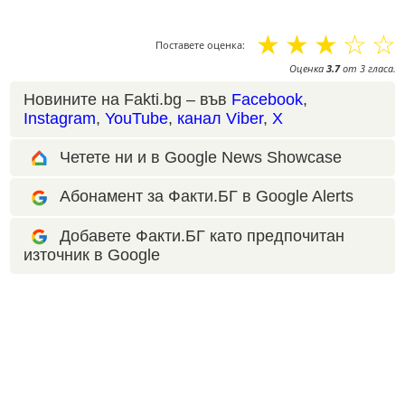
☆
☆
☆
☆
☆
Поставете оценка:
Оценка
3.7
от
3
гласа.
Новините на Fakti.bg – във
Facebook
,
Instagram
,
YouTube
,
канал Viber
,
X
Четете ни и в Google News Showcase
Абонамент за Факти.БГ в Google Alerts
Добавете Факти.БГ като предпочитан
източник в Google