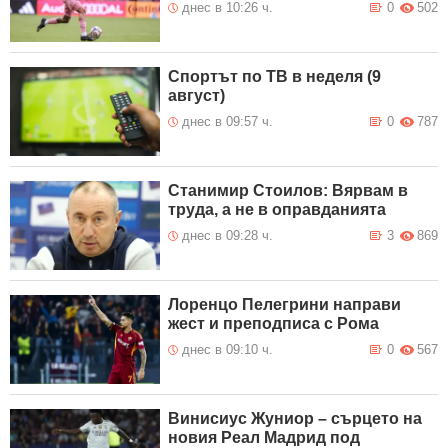
днес в 10:26 ч.
0
502
Спортът по ТВ в неделя (9
август)
днес в 09:57 ч.
0
787
Станимир Стоилов: Вярвам в
труда, а не в оправданията
днес в 09:28 ч.
3
869
Лоренцо Пелегрини направи
жест и преподписа с Рома
днес в 09:10 ч.
0
567
Винисиус Жуниор – сърцето на
новия Реал Мадрид под