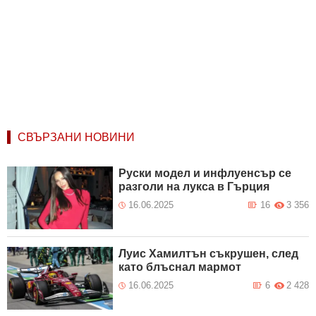
СВЪРЗАНИ НОВИНИ
Руски модел и инфлуенсър се
разголи на лукса в Гърция
16.06.2025
16
3 356
Луис Хамилтън съкрушен, след
като блъснал мармот
16.06.2025
6
2 428