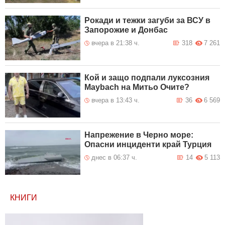
Рокади и тежки загуби за ВСУ в
Запорожие и Донбас
вчера в 21:38 ч.
318
7 261
Кой и защо подпали луксозния
Maybach на Митьо Очите?
вчера в 13:43 ч.
36
6 569
Напрежение в Черно море:
Опасни инциденти край Турция
днес в 06:37 ч.
14
5 113
КНИГИ