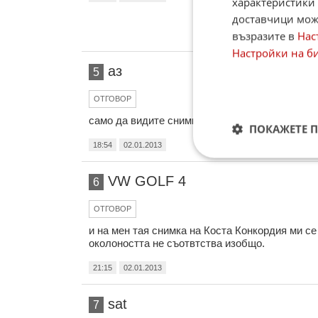
характеристики 
доставчици може
възразите в
Нас
Настройки на б
аз
5
ОТГОВОР
само да видите снимката на Коста Конкордия с
ПОКАЖЕТЕ 
18:54
02.01.2013
VW GOLF 4
6
ОТГОВОР
и на мен тая снимка на Коста Конкордия ми 
околоността не съотвтства изобщо.
21:15
02.01.2013
sat
7