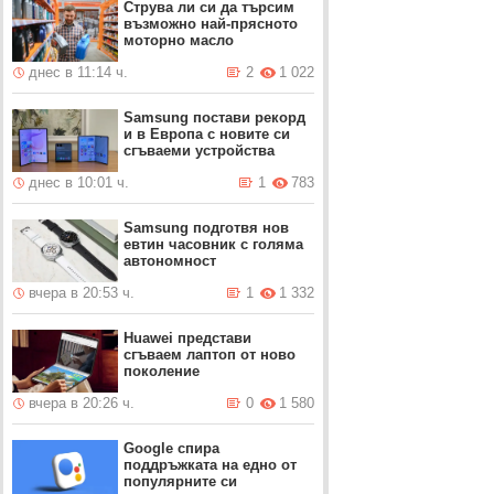
Струва ли си да търсим
възможно най-прясното
моторно масло
днес в 11:14 ч.
2
1 022
Samsung постави рекорд
и в Европа с новите си
сгъваеми устройства
днес в 10:01 ч.
1
783
Samsung подготвя нов
евтин часовник с голяма
автономност
вчера в 20:53 ч.
1
1 332
Huawei представи
сгъваем лаптоп от ново
поколение
вчера в 20:26 ч.
0
1 580
Google спира
поддръжката на едно от
популярните си