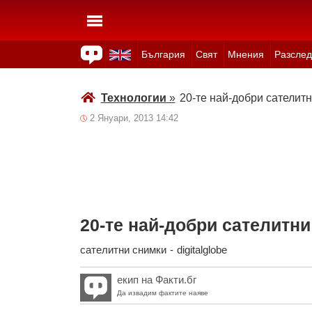
България
Свят
Мнения
Разслед
Здраве
Времето
Анкети
Вицове
Куизове
Технологии
»
20-те най-добри сателитн
2 Януари, 2013 14:42
20-те най-добри сателитни
сателитни снимки
-
digitalglobe
екип на Факти.бг
Да извадим фактите наяве