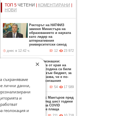
ТОП 5
ЧЕТЕНИ
|
КОМЕНТИРАНИ
|
НОВИ
Ректорът на НАТФИЗ
заменя Министъра на
образованието и науката
като лидер на
алтернативния
университетски синод
днес в 12:42 ч.
12
23 972
Проф. Близнашки:
×
Протестите от края на
миналата година са били
насочени към бюджет, за
който се казва, че е по-
да съхраняваме
добър от сегашния
ме лични данни,
вчера в 22:05 ч.
54
17 589
персонализирани
диторията и
Д-р Атанас Мангъров пред
ФАКТИ: След шест години
работват
сметката за COVID
тепърва се плаща
за геолокация и
днес в 09:02 ч.
211
10 718