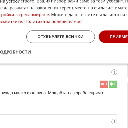
на устройството. Вашият избор важи само за този уебсайт. 
 да разчитат на законен интерес вместо на съгласие; имате
тройки за рекламиране
. Можете да оттеглите съгласието си 
исквитките
.
Политика за поверителност
ОТХВЪРЛЕТЕ ВСИЧКИ
ПРИЕМЕ
1
0
тава ясно че не е истинска
ПОДРОБНОСТИ
1
0
се вижда малко фалшива. Мащабът на кораба спрямо