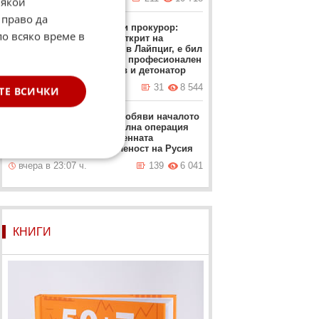
Някои
 право да
Германски прокурор:
по всяко време в
Дронът, открит на
летището в Лайпциг, е бил
снабден с професионален
експлозив и детонатор
вчера в 22:48 ч.
31
8 544
ТЕ ВСИЧКИ
Зеленски обяви началото
на специална операция
срещу военната
промишленост на Русия
вчера в 23:07 ч.
139
6 041
КНИГИ