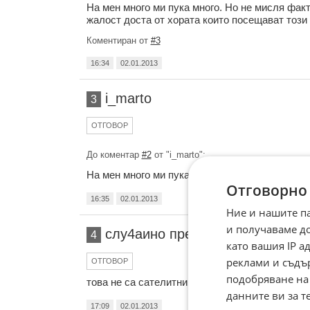
На мен много ми пука много. Но не мисля факт
жалост доста от хората които посещават този 
Коментиран от
#3
16:34
02.01.2013
i_marto
3
ОТГОВОР
До коментар
#2
от "i_marto":
На мен много ми пука* да се поправя
Отговорно
16:35
02.01.2013
Ние и нашите п
и получаваме д
слу4аино преминаваш
4
като вашия IP 
реклами и съдъ
ОТГОВОР
подобряване на
това не са сателитни снимки,а снимки от само
данните ви за т
17:09
02.01.2013