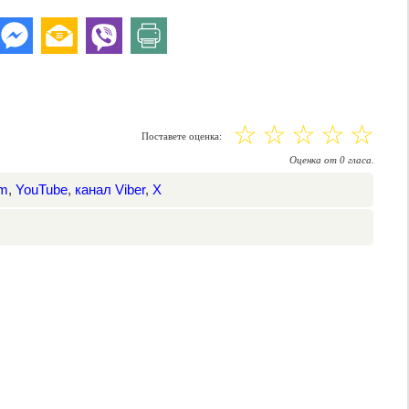
☆
☆
☆
☆
☆
Поставете оценка:
Оценка
от
0
гласа.
am
,
YouTube
,
канал Viber
,
X