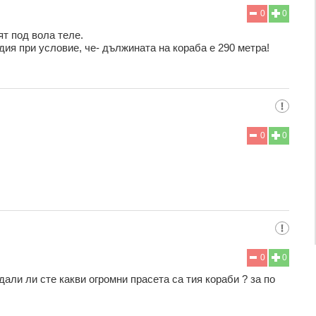
0
0
ят под вола теле.
дия при условие, че- дължината на кораба е 290 метра!
0
0
0
0
дали ли сте какви огромни прасета са тия кораби ? за по