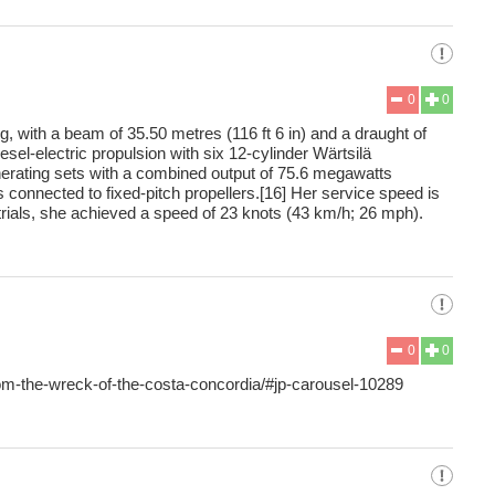
0
0
g, with a beam of 35.50 metres (116 ft 6 in) and a draught of
esel-electric propulsion with six 12-cylinder Wärtsilä
rating sets with a combined output of 75.6 megawatts
connected to fixed-pitch propellers.[16] Her service speed is
trials, she achieved a speed of 23 knots (43 km/h; 26 mph).
0
0
om-the-wreck-of-the-costa-concordia/#jp-carousel-10289