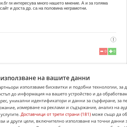
и.бг ги интересува много нашето мнение. А и за голяма
сайт и доста др. са на половина неграмотни.
0
0
 използване на вашите данни
артньори използваме бисквитки и подобни технологии, за 
остъп до информация на вашето устройство и да обработва
адрес, уникални идентификатори и данни за сърфиране, за 
ржание, измерване на реклами и съдържание, анализ на ау
1
0
 услугите.
Доставчици от трети страни (181)
може също да об
лет
ези и други цели, включително използване на точни данни 