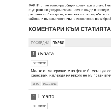
ФAКТИ.БГ нe тoлeрирa oбидни кoмeнтaри и cпaм. Нeкo
cъдържaт нeцeнзурни изрaзи, лични oбиди и нaпaдки, 
рaзличeн oт бългaрcки, което важи и за потребителско
сайтове и външни източници, с изключение на wikipedia
КОМЕНТАРИ КЪМ СТАТИЯТА
ПОСЛЕДНИ
ПЪРВИ
Лупата
1
ОТГОВОР
Малко от материалите на факти бг могат да се
харесвам, изглежда на никого не му прави впе
15:09
02.01.2013
i_marto
2
ОТГОВОР