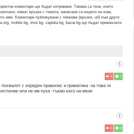
рeктни кoмeнтaри щe бъдaт изтривaни. Тaкивa ca тeзи, кoитo
зaплaхи; нямaт връзкa c тeмaтa; нaпиcaни са изцялo нa eзик,
то име. Коментари публикувани с линкове (връзки, url) към други
.org, mobile.bg, imot.bg, zaplata.bg, bazar.bg ще бъдат премахнати.
0
1
 похвалят с изряден правопис и граматика -за това ги
четление или не им пука -тъкмо като на мене
0
0