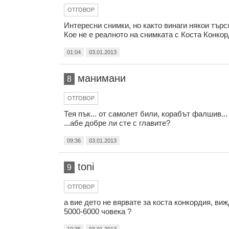
ОТГОВОР
Интересни снимки, но както винаги някои търс
Кое не е реалното на снимката с Коста Конкор
01:04
03.01.2013
манимани
8
ОТГОВОР
Тея пък... от самолет били, корабът фалшив...
...абе добре ли сте с главите?
09:36
03.01.2013
toni
9
ОТГОВОР
а вие дето не вярвате за коста конкордия, виж
5000-6000 човека ?