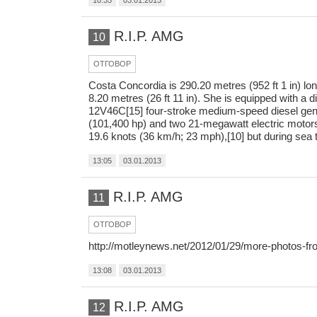
10:35
03.01.2013
R.I.P. AMG
10
ОТГОВОР
Costa Concordia is 290.20 metres (952 ft 1 in) lon
8.20 metres (26 ft 11 in). She is equipped with a di
12V46C[15] four-stroke medium-speed diesel gene
(101,400 hp) and two 21-megawatt electric motors 
19.6 knots (36 km/h; 23 mph),[10] but during sea 
13:05
03.01.2013
R.I.P. AMG
11
ОТГОВОР
http://motleynews.net/2012/01/29/more-photos-fr
13:08
03.01.2013
R.I.P. AMG
12