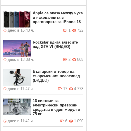
Apple се оказа между чука
и наковалнята в
преговорите за iPhone 18
днес в 16:43 ч.
1
722
Rockstar вдига завесите
над GTA VI (ВИДЕО)
днес в 13:38 ч.
2
809
Български отговор на
съвременния велосипед
(ВИДЕО)
днес в 11:47 ч.
17
4 773
16 системи за
електрически превозни
средства в един модул от
75 кг
днес в 11:42 ч.
6
1 090