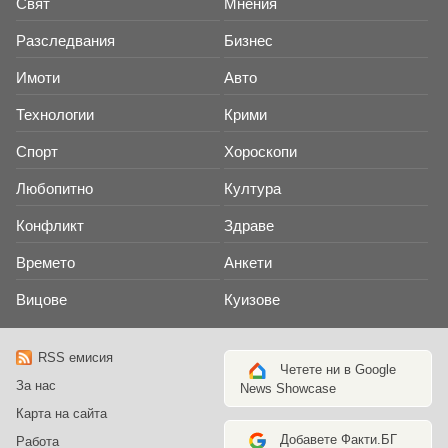
Свят
Мнения
Разследвания
Бизнес
Имоти
Авто
Технологии
Крими
Спорт
Хороскопи
Любопитно
Култура
Конфликт
Здраве
Времето
Анкети
Вицове
Куизове
RSS емисия
Четете ни в Google
За нас
News Showcase
Карта на сайта
Добавете Факти.БГ
Работа