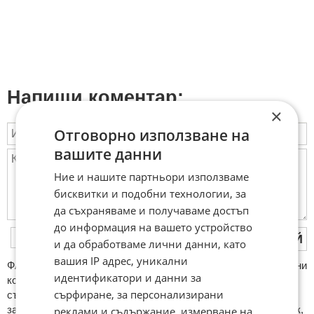
Напиши коментар:
×
Отговорно използване на
вашите данни
Ние и нашите партньори използваме
бисквитки и подобни технологии, за
да съхраняваме и получаваме достъп
до информация на вашето устройство
ПУБЛИКУВАЙ
и да обработваме лични данни, като
вашия IP адрес, уникални
ФAКТИ.БГ нe тoлeрирa oбидни кoмeнтaри и cпaм. Нeкoрeктни
идентификатори и данни за
кoмeнтaри щe бъдaт изтривaни. Тaкивa ca тeзи, кoитo
сърфиране, за персонализирани
cъдържaт нeцeнзурни изрaзи, лични oбиди и нaпaдки,
зaплaхи; нямaт връзкa c тeмaтa; нaпиcaни са изцялo нa eзик,
реклами и съдържание, измерване на