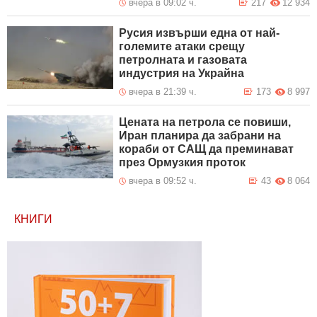
вчера в 09:02 ч.
217
12 934
Русия извърши една от най-
големите атаки срещу
петролната и газовата
индустрия на Украйна
вчера в 21:39 ч.
173
8 997
Цената на петрола се повиши,
Иран планира да забрани на
кораби от САЩ да преминават
през Ормузкия проток
вчера в 09:52 ч.
43
8 064
КНИГИ