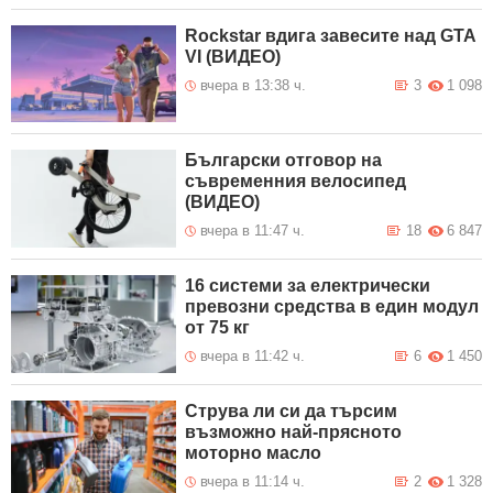
Rockstar вдига завесите над GTA
VI (ВИДЕО)
вчера в 13:38 ч.
3
1 098
Български отговор на
съвременния велосипед
(ВИДЕО)
вчера в 11:47 ч.
18
6 847
16 системи за електрически
превозни средства в един модул
от 75 кг
вчера в 11:42 ч.
6
1 450
Струва ли си да търсим
възможно най-прясното
моторно масло
вчера в 11:14 ч.
2
1 328