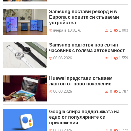
Samsung постави рекорд и в
Европа с новите си сгъваеми
устройства
вчера в 10:01 ч.
1
1 003
Samsung подготвя нов евтин
часовник с голяма автономност
06.08.2026
1
1 559
Huawei представи сгъваем
лаптоп от ново поколение
06.08.2026
0
1 787
Google спира поддръжката на
едно от популярните си
приложения
06.08.2026
0
1 772