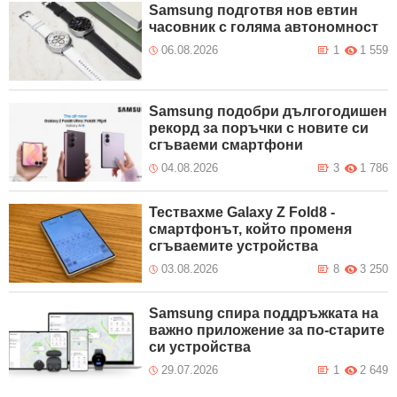
Samsung подготвя нов евтин
часовник с голяма автономност
06.08.2026
1
1 559
Samsung подобри дългогодишен
рекорд за поръчки с новите си
сгъваеми смартфони
04.08.2026
3
1 786
Тествахме Galaxy Z Fold8 -
смартфонът, който променя
сгъваемите устройства
03.08.2026
8
3 250
Samsung спира поддръжката на
важно приложение за по-старите
си устройства
29.07.2026
1
2 649