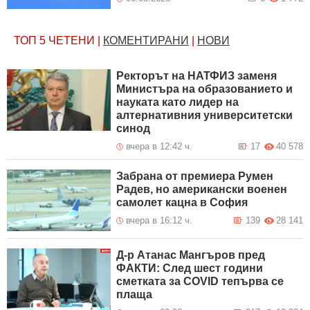
ТОП 5
ЧЕТЕНИ
|
КОМЕНТИРАНИ
|
НОВИ
Ректорът на НАТФИЗ заменя
Министъра на образованието и
науката като лидер на
алтернативния университетски
синод
вчера в 12:42 ч.
17
40 578
Забрана от премиера Румен
Радев, но американски военен
самолет кацна в София
вчера в 16:12 ч.
139
28 141
Д-р Атанас Мангъров пред
ФАКТИ: След шест години
сметката за COVID тепърва се
плаща