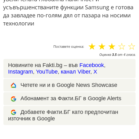
усъвършенстваните функции Samsung е готова
да завладее по-голям дял от пазара на носими
технологии
☆
☆
☆
☆
☆
Поставете оценка:
Оценка
3.5
от
4
гласа.
Новините на Fakti.bg – във
Facebook
,
Instagram
,
YouTube
,
канал Viber
,
X
Четете ни и в Google News Showcase
Абонамент за Факти.БГ в Google Alerts
Добавете Факти.БГ като предпочитан
източник в Google