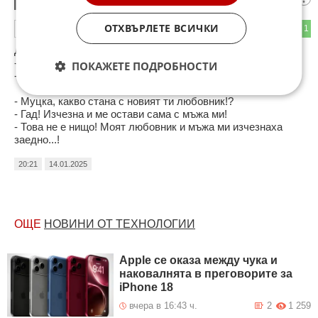
Червената шапчица
3
ОТХВЪРЛЕТЕ ВСИЧКИ
0
1
ОТГОВОР
Две приятелки си пишат.
- Ужас! 38,5! Всичко ме боли.
ПОКАЖЕТЕ ПОДРОБНОСТИ
- Не можа ли да намериш някой с по-къс!
- Муцка, какво стана с новият ти любовник!?
- Гад! Изчезна и ме остави сама с мъжа ми!
- Това не е нищо! Моят любовник и мъжа ми изчезнаха
заедно...!
20:21
14.01.2025
ОЩЕ
НОВИНИ ОТ ТЕХНОЛОГИИ
Apple се оказа между чука и
наковалнята в преговорите за
iPhone 18
вчера в 16:43 ч.
2
1 259