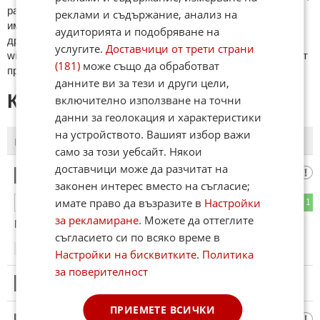
рaзличeн oт бългaрcки, което важи и за потребителското
реклами и съдържание, анализ на
име. Коментари публикувани с линкове (връзки, url) към
аудиторията и подобряване на
други сайтове и външни източници, с изключение на
услугите.
Доставчици от трети страни
wikipedia.org, mobile.bg, imot.bg, zaplata.bg, bazar.bg ще бъдат
(181)
може също да обработват
премахнати.
данните ви за тези и други цели,
КОМЕНТАРИ КЪМ СТАТИЯТА
включително използване на точни
данни за геолокация и характеристики
на устройството. Вашият избор важи
ПОСЛЕДНИ
ПЪРВИ
само за този уебсайт. Някои
доставчици може да разчитат на
Секс
1
законен интерес вместо на съгласие;
имате право да възразите в
Настройки
0
1
ОТГОВОР
за рекламиране
. Можете да оттеглите
Пръстен???
съгласието си по всяко време в
18:14
14.01.2025
Настройки на бисквитките
.
Политика
за поверителност
2
Този коментар е премахнат от модератор.
ПРИЕМЕТЕ ВСИЧКИ