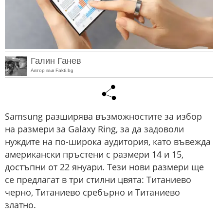
Галин Ганев
Автор във Fakti.bg
Samsung разширява възможностите за избор
на размери за Galaxy Ring, за да задоволи
нуждите на по-широка аудитория, като въвежда
американски пръстени с размери 14 и 15,
достъпни от 22 януари. Тези нови размери ще
се предлагат в три стилни цвята: Титаниево
черно, Титаниево сребърно и Титаниево
златно.