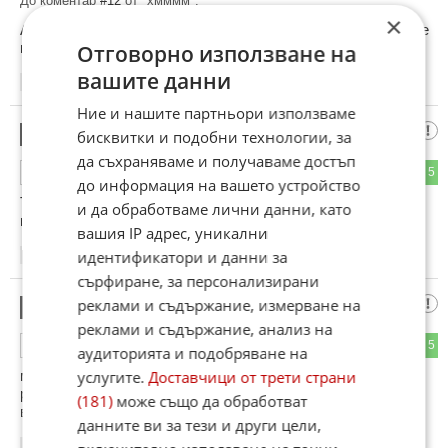
До коментар
#12
от "хмммм":
×
Ами нашите козячета защо скърбят за "сглобката" - те още
по-големи мошеници.
Отговорно използване на
вашите данни
15:36
15.04.2026
Ние и нашите партньори използваме
Анонимен
18
бисквитки и подобни технологии, за
да съхраняваме и получаваме достъп
2
5
ОТГОВОР
до информация на вашето устройство
Този да не е господ или се подиграва с него най на края
и да обработваме лични данни, като
може да го пркбере
вашия IP адрес, уникални
идентификатори и данни за
15:36
15.04.2026
сърфиране, за персонализирани
алексия
реклами и съдържание, измерване на
19
реклами и съдържание, анализ на
2
5
ОТГОВОР
аудиторията и подобряване на
мадяр - мадуро, като слипий Джон не прави никаква
услугите.
Доставчици от трети страни
разлика 😆 вече заприлича на театър на абсурда никаква
(181)
може също да обработват
връзка с логиката
данните ви за тези и други цели,
15:39
15.04.2026