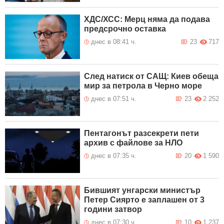
ХДС/ХСС: Мерц няма да подава
предсрочно оставка
днес в 08:41 ч.
23
717
След натиск от САЩ: Киев обеща
мир за петрола в Черно море
днес в 07:51 ч.
23
2 252
Пентагонът разсекрети пети
архив с файлове за НЛО
днес в 07:35 ч.
20
1 590
Бившият унгарски министър
Петер Сиярто е заплашен от 3
години затвор
днес в 07:30 ч.
10
1 237