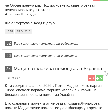
че Орбан поеема към Подмосковието, където отиват
пенсионираните диктатори.
А не към Флорида!
Ще си хортува с Асад и други.
15:59
15.04.2026
32
Този коментар е премахнат от модератор.
33
Този коментар е премахнат от модератор.
Мадяр отблокира помощта за Украйна.
34
4
5
ОТГОВОР
Към средата на април 2026 г. Петер Мадяр, чиято партия
"Тиса" спечели парламентарните избори в Унгария, не
блокира финансовата помощ за Украйна.
Ето основните моменти от неговата позиция:Финансова
помощ: Мадяр заяви намерение да отблокира унгарското