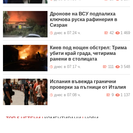
Дронове на ВСУ подпалиха
ключова руска рафинерия в
Сизран
днес в 07:24 ч.
42
1 469
Киев под нощен обстрел: Трима
убити край града, четирима
ранени в столицата
днес в 07:17 ч.
111
3 548
Испания въвежда гранични
проверки за пътници от Италия
днес в 07:08 ч.
9
1 137
ТОП 5
ЧЕТЕНИ
|
КОМЕНТИРАНИ
|
НОВИ