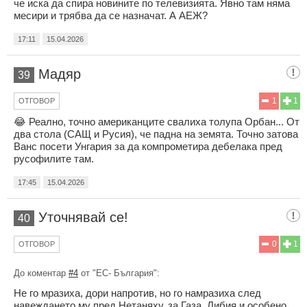
че иска да спира новините по телевизията. Явно там няма
месири и трябва да се назначат. А АЕЖ?
17:11
15.04.2026
Мадяр
39
1
1
ОТГОВОР
😂 Реално, точно американците свалиха толупа Орбан... От
два стола (САЩ и Русия), че падна на земята. Точно затова
Ванс посети Унгария за да компрометира дебелака пред
русофилите там.
17:45
15.04.2026
Уточнявай се!
40
0
1
ОТГОВОР
До коментар
#4
от "ЕС- България":
Не го мразиха, дори напротив, но го намразиха след
навеждането му пред Нетаняху, за Газа, Либия и особено