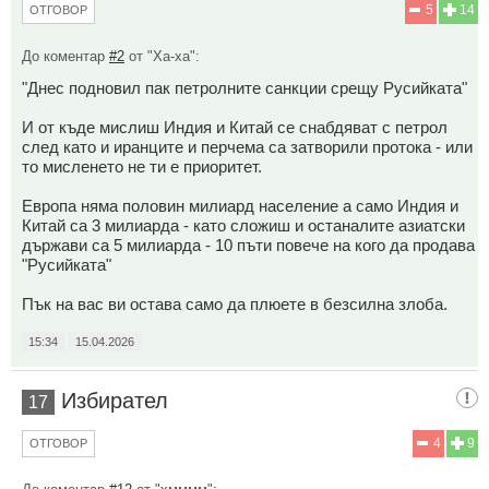
5
14
ОТГОВОР
До коментар
#2
от "Ха-ха":
"Днес подновил пак петролните санкции срещу Русийката"
И от къде мислиш Индия и Китай се снабдяват с петрол
след като и иранците и перчема са затворили протока - или
то мисленето не ти е приоритет.
Европа няма половин милиард население а само Индия и
Китай са 3 милиарда - като сложиш и останалите азиатски
държави са 5 милиарда - 10 пъти повече на кого да продава
"Русийката"
Пък на вас ви остава само да плюете в безсилна злоба.
15:34
15.04.2026
Избирател
17
4
9
ОТГОВОР