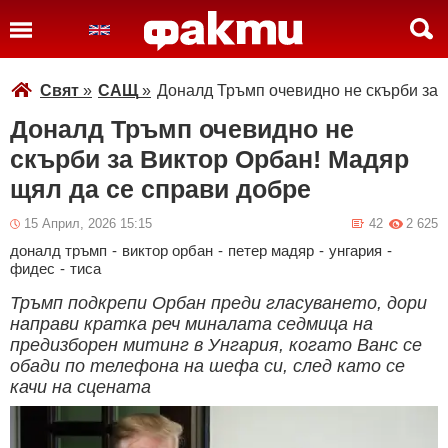
Свят
»
САЩ
»
Доналд Тръмп очевидно не скърби за 
Доналд Тръмп очевидно не
скърби за Виктор Орбан! Мадяр
щял да се справи добре
15 Април, 2026 15:15
42
2 625
доналд тръмп
-
виктор орбан
-
петер мадяр
-
унгария
-
фидес
-
тиса
Тръмп подкрепи Орбан преди гласуването, дори
направи кратка реч миналата седмица на
предизборен митинг в Унгария, когато Ванс се
обади по телефона на шефа си, след като се
качи на сцената