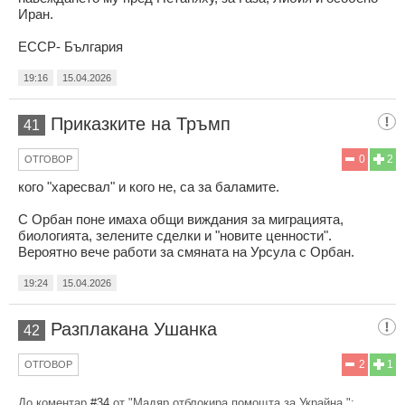
Иран.
ЕССР- България
19:16
15.04.2026
Приказките на Тръмп
41
0
2
ОТГОВОР
кого "харесвал" и кого не, са за баламите.
С Орбан поне имаха общи виждания за миграцията,
биологията, зелените сделки и "новите ценности".
Вероятно вече работи за смяната на Урсула с Орбан.
19:24
15.04.2026
Разплакана Ушанка
42
2
1
ОТГОВОР
До коментар
#34
от "Мадяр отблокира помощта за Украйна.":