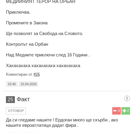
МЕДИЙНИЯТ ТЕРОР НА ОРБАН
Приключва.
Промените в Закона
Ще позволят за Свобода на Словото.
Контролът на Орбан
Над Медиите приключи след 16 Години .
Хахахахаха хахахахаха хахахахаха
Коментиран от
#26
15:46
15.04.2026
Факт
25
4
2
ОТГОВОР
Да си гледаме нашите ! Ердоган много ще скърби , ако
нашите евроатлатици дадат фира .