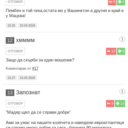
6
2
ОТГОВОР
Пембен и той чека,остата мо у Вашинктон а другия и край е
у Мацква!
15:26
15.04.2026
хмммм
12
12
9
ОТГОВОР
Защо да скърби за един мошеник?
Коментиран от
#17
15:27
15.04.2026
Запознат
13
9
13
ОТГОВОР
"Мадяр щял да се справи добре"
Ами за ужас на нашите козячета и наведени евроатлантици
се справя много добре за сега - блокира 90 милиарда