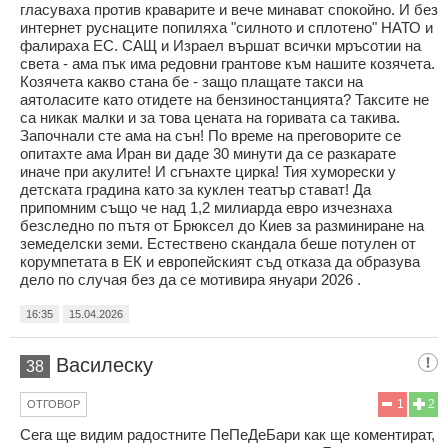
гласуваха против краварите и вече минават спокойно. И без
интернет руснаците попиляха "силното и сплотено" НАТО и
фалираха ЕС. САЩ и Израел вършат всички мръсотии на
света - ама пък има редовни грантове към нашите козячета.
Козячета какво стана бе - защо плащате такси на
аятоласите като отидете на бензиностанцията? Таксите не
са никак малки и за това цената на горивата са такива.
Започнали сте ама на сън! По време на преговорите се
опитахте ама Иран ви даде 30 минути да се разкарате
иначе при акулите! И сгънахте цирка! Тия хуморески у
детската градина като за куклен театър стават! Да
припомним също че над 1,2 милиарда евро изчезнаха
безследно по пътя от Брюксел до Киев за разминиране на
земеделски земи. Естествено скандала беше потулен от
корумпетата в ЕК и европейският съд отказа да образува
дело по случая без да се мотивира януари 2026 .
16:35
15.04.2026
Василеску
38
1
2
ОТГОВОР
Сега ще видим радостните ПеПеДеБари как ще коментират,