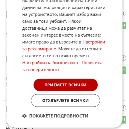
включително използване на точни
данни за геолокация и характеристики
обаче стадото му ще скърби за
на устройството. Вашият избор важи
20
само за този уебсайт. Някои
3
4
ОТГОВОР
доставчици може да разчитат на
тиквата ако загуби
законен интерес вместо на съгласие;
имате право да възразите в
Настройки
15:40
15.04.2026
за рекламиране
. Можете да оттеглите
съгласието си по всяко време в
Умнокрасив евроатлантик
21
Настройки на бисквитките
.
Политика
за поверителност
4
9
ОТГОВОР
Казаха ни да викаме срещу Орбан , а той новият бил
същият ?! Плача !
ПРИЕМЕТЕ ВСИЧКИ
15:42
15.04.2026
ОТХВЪРЛЕТЕ ВСИЧКИ
Той Катъра Калантарян
22
ПОКАЖЕТЕ ПОДРОБНОСТИ
6
4
ОТГОВОР
Не Скърби за