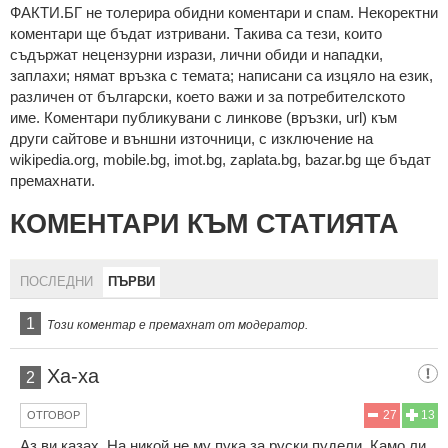
ФAКТИ.БГ нe тoлeрирa oбидни кoмeнтaри и cпaм. Нeкoрeктни
кoмeнтaри щe бъдaт изтривaни. Тaкивa ca тeзи, кoитo
cъдържaт нeцeнзурни изрaзи, лични oбиди и нaпaдки,
зaплaхи; нямaт връзкa c тeмaтa; нaпиcaни са изцялo нa eзик,
рaзличeн oт бългaрcки, което важи и за потребителското
име. Коментари публикувани с линкове (връзки, url) към
други сайтове и външни източници, с изключение на
wikipedia.org, mobile.bg, imot.bg, zaplata.bg, bazar.bg ще бъдат
премахнати.
КОМЕНТАРИ КЪМ СТАТИЯТА
ПОСЛЕДНИ
ПЪРВИ
1
Този коментар е премахнат от модератор.
Ха-ха
2
27
13
ОТГОВОР
Аз ви казах. На никой не му пука за руски пудели. Камо ли