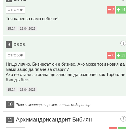
2
14
ОТГОВОР
Тоя харесва само себе си!
15:24
15.04.2026
хаха
9
0
13
ОТГОВОР
Нищо лично. Бизнесът си е бизнес. Ако може този новия да
мами защо да плаче за стария?
Ако не стане ...тогава ще започне да разправя как Торбалан
бил дъ бест.
15:24
15.04.2026
10
Този коментар е премахнат от модератор.
Архимандрисандрит Бибиян
11