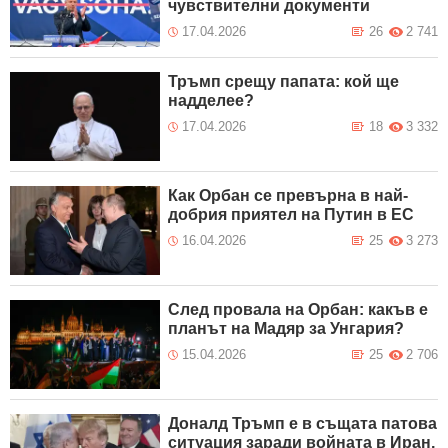
чувствителни документи
17.04.2026
26
2 741
Тръмп срещу папата: кой ще
надделее?
17.04.2026
18
3 332
Как Орбан се превърна в най-
добрия приятел на Путин в ЕС
16.04.2026
25
3 273
След провала на Орбан: какъв е
планът на Мадяр за Унгария?
15.04.2026
25
2 706
Доналд Тръмп е в същата патова
ситуация заради войната в Иран,