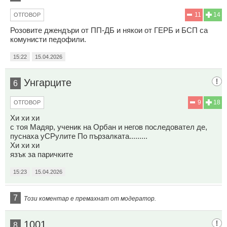
11
14
ОТГОВОР
Розовите джендъри от ПП-ДБ и някои от ГЕРБ и БСП са
комунисти педофили.
15:22
15.04.2026
Унгарците
6
9
18
ОТГОВОР
Хи хи хи
с тоя Мадяр, ученик на Орбан и негов последовател де,
пуснаха уСРулите По пързалката.........
Хи хи хи
язък за паричките
15:23
15.04.2026
7
Този коментар е премахнат от модератор.
1001
8