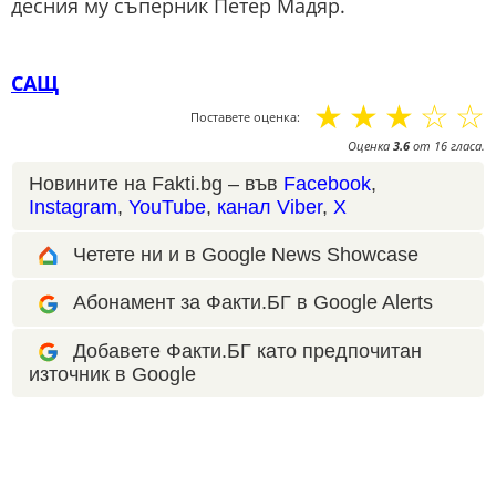
десния му съперник Петер Мадяр.
САЩ
☆
☆
☆
☆
☆
Поставете оценка:
Оценка
3.6
от
16
гласа.
Новините на Fakti.bg – във
Facebook
,
Instagram
,
YouTube
,
канал Viber
,
X
Четете ни и в Google News Showcase
Абонамент за Факти.БГ в Google Alerts
Добавете Факти.БГ като предпочитан
източник в Google