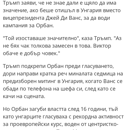
Тръмп заяви, че не знае дали е щяло да има
значение, ако беше отишъл в Унгария вместо
вицепрезидента Джей Ди Ванс, за да води
кампания за Орбан.
"Той изоставаше значително", каза Тръмп. "Аз
не бях чак толкова замесен в това. Виктор
обаче е добър човек."
Тръмп подкрепи Орбан преди гласуването,
дори направи кратка реч миналата седмица на
предизборен митинг в Унгария, когато Ванс се
обади по телефона на шефа си, след като се
качи на сцената.
Но Орбан загуби властта след 16 години, тъй
като унгарците гласуваха с рекордна активност
за проевропейски курс, воден от центристко-