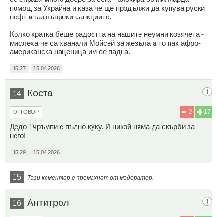
помощ за Украйна и каза че ще продължи да купува руски
нефт и газ въпреки санкциите.
Колко кратка беше радостта на нашите неумни козячета -
мислеха че са хванали Мойсей за жезъла а то пак афро-
американска наценица им се падна.
15:27
15.04.2026
Коста
14
2
17
ОТГОВОР
Дедо Тчръмпи е пълно куку. И никой няма да скърби за
него!
15:29
15.04.2026
15
Този коментар е премахнат от модератор.
Антитрол
16