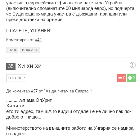
участие в европейските финансови пакети за Украйна
(включително споменатите 90 милиарда евро), но подчерта,
че Будапеща няма да участва с държавни гаранции или
преки доставки на оръжие.
ПЛАЧЕТЕ, УШАНКИ!
Коментиран от
#42
16:04
15.04.2026
Хи хи хи
35
0
2
ОТГОВОР
До коментар
#27
от "Аз да питам за Сиярто,":
...........ъп ама ОпУрит
Хи хи хи
ето ти адрес, там шА го видиш отдалеч е не лично пак по-
добре от нищо.....
Министерството на външните работи на Унгария се намира
на адрес: