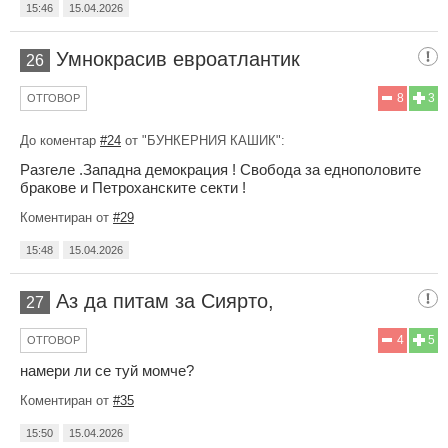
15:46
15.04.2026
Умнокрасив евроатлантик
26
8
3
ОТГОВОР
До коментар
#24
от "БУНКЕРНИЯ КАШИК":
Разгеле .Западна демокрация ! Свобода за еднополовите
бракове и Петроханските секти !
Коментиран от
#29
15:48
15.04.2026
Аз да питам за Сиярто,
27
4
5
ОТГОВОР
намери ли се туй момче?
Коментиран от
#35
15:50
15.04.2026