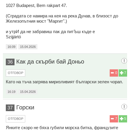
1027 Budapest, Bem rakpart 47.
(Сградата се намира на кея на река Дунав, в близост до
Железопътния мост "Маргит".)
и утрИ да не забравиш пак да питЪш къде е
Szijjártó
16:09
15.04.2026
Как да скърби бай Доньо
36
0
7
ОТГОВОР
Като на тъча загрява миризливият български зелен чорап.
16:19
15.04.2026
Горски
37
7
5
ОТГОВОР
Янките скоро не бяха губили морска битка, французите