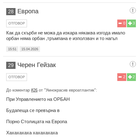
Европа
28
0
3
ОТГОВОР
Как да скърби не можа да изкара някаква изгода имало
орбан няма орбан ,тръмпана е използвач и то нагъл
15:51
15.04.2026
Черен Гейзак
29
2
2
ОТГОВОР
До коментар
#26
от "Умнокрасив евроатлантик":
При Управлението на ОРБАН
Будапеща се превърна в
Порно Столицата на Европа
Хахахахаха хахахахаха