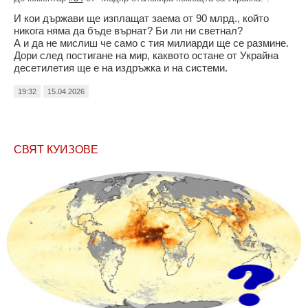
И кои държави ще изплащат заема от 90 млрд., който
никога няма да бъде върнат? Би ли ни светнал?
А и да не мислиш че само с тия милиарди ще се размине.
Дори след постигане на мир, каквото остане от Украйна
десетилетия ще е на издръжка и на системи.
19:32
15.04.2026
СВЯТ КУИЗОВЕ