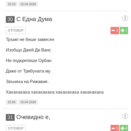
15:53
15.04.2026
С Една Дума
30
2
1
ОТГОВОР
Тръмп не беше замесен
Изобщо Джей Ди Ванс
Не подкрепяше Орбан
Даже от Трибуната му
Звъняха на Рижавия .
Хахахахаха хахахахаха хахахахаха хахахахаха
15:56
15.04.2026
Очевидно е,
31
5
4
ОТГОВОР