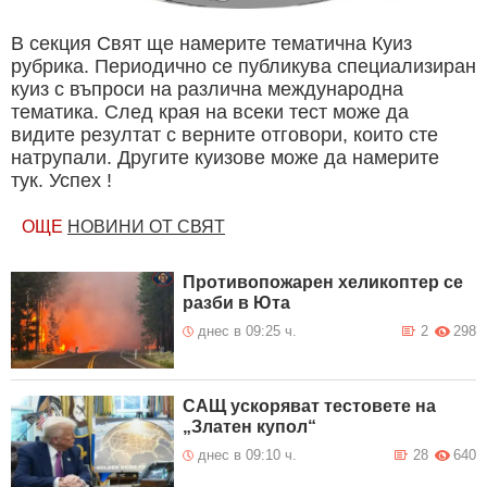
В секция Свят ще намерите тематична Куиз
рубрика. Периодично се публикува специализиран
куиз с въпроси на различна международна
тематика. След края на всеки тест може да
видите резултат с верните отговори, които сте
натрупали. Другите куизове може да намерите
тук. Успех !
ОЩЕ
НОВИНИ ОТ СВЯТ
Противопожарен хеликоптер се
разби в Юта
днес в 09:25 ч.
2
298
САЩ ускоряват тестовете на
„Златен купол“
днес в 09:10 ч.
28
640