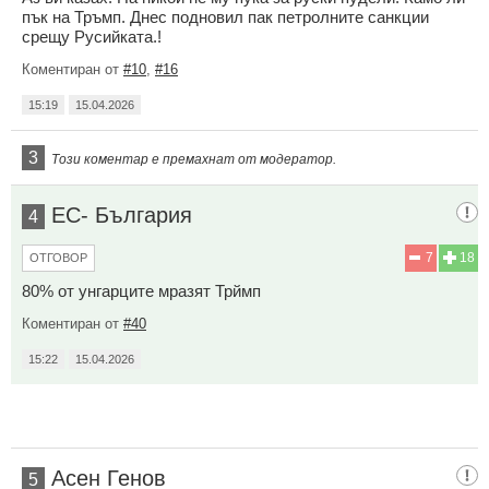
пък на Тръмп. Днес подновил пак петролните санкции
срещу Русийката.!
Коментиран от
#10
,
#16
15:19
15.04.2026
3
Този коментар е премахнат от модератор.
ЕС- България
4
7
18
ОТГОВОР
80% от унгарците мразят Трймп
Коментиран от
#40
15:22
15.04.2026
Асен Генов
5