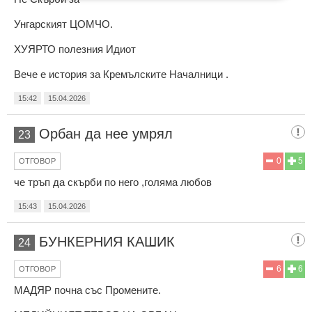
Унгарският ЦОМЧО.
ХУЯРТО полезния Идиот
Вече е история за Кремълските Началници .
15:42
15.04.2026
Орбан да нее умрял
23
0
5
ОТГОВОР
че тръп да скърби по него ,голяма любов
15:43
15.04.2026
БУНКЕРНИЯ КАШИК
24
6
6
ОТГОВОР
МАДЯР почна със Промените.