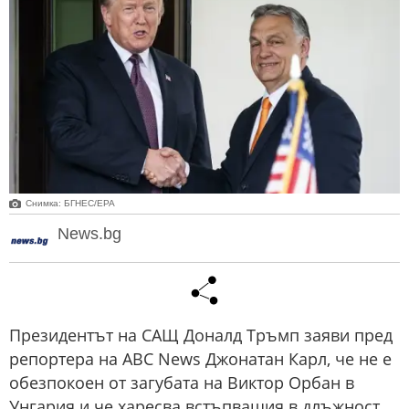
Снимка: БГНЕС/ЕРА
News.bg
Президентът на САЩ Доналд Тръмп заяви пред
репортера на ABC News Джонатан Карл, че не е
обезпокоен от загубата на Виктор Орбан в
Унгария и че харесва встъпващия в длъжност