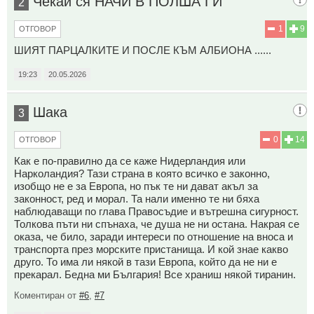
Чекай ся НАЧИ В ПОЛША ГИ
2
1
9
ОТГОВОР
ШИЯТ ПАРЦАЛКИТЕ И ПОСЛЕ КЪМ АЛБИОНА ......
19:23
20.05.2026
Шака
3
0
14
ОТГОВОР
Как е по-правилно да се каже Нидерландия или
Нарколандия? Тази страна в която всичко е законно,
изобщо не е за Европа, но пък те ни дават акъл за
законност, ред и морал. Та нали именно те ни бяха
наблюдаващи по глава Правосъдие и вътрешна сигурност.
Толкова пъти ни спънаха, че душа не ни остана. Накрая се
оказа, че било, заради интереси по отношение на вноса и
транспорта през морските пристанища. И кой знае какво
друго. То има ли някой в тази Европа, който да не ни е
прекарал. Бедна ми България! Все храниш някой тиранин.
Коментиран от
#6
,
#7