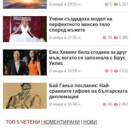
вчера в 18:01 ч.
5
1 267
Учени създадоха модел на
перфектното женско тяло
според мъжете
вчера в 17:31 ч.
39
3 305
Ема Хеминг била сгодена за друг
мъж, когато се запознала с Брус
Уилис
вчера в 16:58 ч.
9
1 511
Бай Ганьо посланик: Най-
срамните гафове на българската
дипломация
вчера в 16:46 ч.
46
2 857
ТОП 5
ЧЕТЕНИ
|
КОМЕНТИРАНИ
|
НОВИ