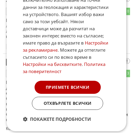
данни за геолокация и характеристики
0
0
ОТГОВОР
на устройството. Вашият избор важи
Голяма работа. Факти кога ще напишете статия за моята
само за този уебсайт. Някои
любов посланика на Конго? Рекордьор в България с 29см
доставчици може да разчитат на
ланга. Тони ходеше постояно да плеве лавандулата и
законен интерес вместо на съгласие;
посланика ми скъса пържолника 🥳🤭🥳🤭🥳🤭
имате право да възразите в
Настройки
21:01
20.05.2026
за рекламиране
. Можете да оттеглите
съгласието си по всяко време в
Запознат
9
Настройки на бисквитките
.
Политика
за поверителност
0
3
ОТГОВОР
Пари от наркотици? Като ги спечелиш имаш шанс да ги
ПРИЕМЕТЕ ВСИЧКИ
държиш само под матрака и да си купуваш с тях селски
сирене и мляко. Нито можеш да купиш с тях акции на
борсата , нито имот, нито нещо ценно. И идва видов ден
ОТХВЪРЛЕТЕ ВСИЧКИ
когато мине една тежка инфлация и нищо не остане от
кървавите пари. Който трови хората накрая стотинки брои.
С наркотици се занимават хора които не разбират парите и
ПОКАЖЕТЕ ПОДРОБНОСТИ
богатствата, това е временно препитание.
Коментиран от
#10