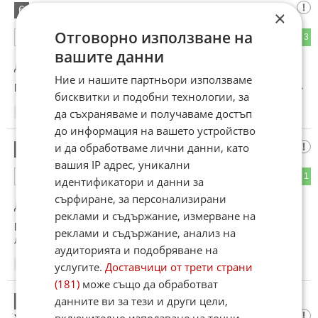
....
6
×
Отговорно използване на
0
3
ОТГОВОР
вашите данни
До коментар
#3
от "Шака":
Ние и нашите партньори използваме
Ми ти за кво мислиш е интереса,за местните туземци😂😂
бисквитки и подобни технологии, за
да съхраняваме и получаваме достъп
20:57
20.05.2026
до информация на вашето устройство
и да обработваме лични данни, като
Ха,ха
7
вашия IP адрес, уникални
0
1
ОТГОВОР
идентификатори и данни за
сърфиране, за персонализирани
До коментар
#3
от "Шака":
реклами и съдържание, измерване на
Просто територията е на кръстопът😂 от хилядолетия кво
реклами и съдържание, анализ на
ли не е минавало от тука🤣🤣
аудиторията и подобряване на
услугите.
Доставчици от трети страни
20:58
20.05.2026
(181)
може също да обработват
Анита почивната станция на Тодор
данните ви за тези и други цели,
8
живков
включително използване на точни