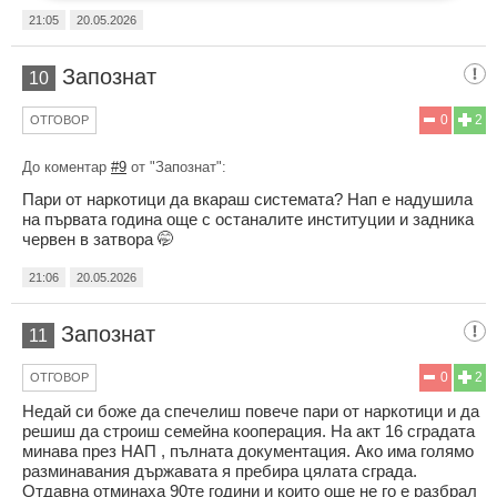
21:05
20.05.2026
Запознат
10
0
2
ОТГОВОР
До коментар
#9
от "Запознат":
Пари от наркотици да вкараш системата? Нап е надушила
на първата година още с останалите институции и задника
червен в затвора 🤭
21:06
20.05.2026
Запознат
11
0
2
ОТГОВОР
Недай си боже да спечелиш повече пари от наркотици и да
решиш да строиш семейна кооперация. На акт 16 сградата
минава през НАП , пълната документация. Ако има голямо
разминавания държавата я пребира цялата сграда.
Отдавна отминаха 90те години и които още не го е разбрал