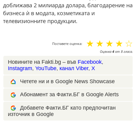
доближава 2 милиарда долара, благодарение на
бизнеса ѝ в модата, козметиката и
телевизионните продукции.
☆
☆
☆
☆
☆
Поставете оценка:
Оценка
4
от
8
гласа.
Новините на Fakti.bg – във
Facebook
,
Instagram
,
YouTube
,
канал Viber
,
X
Четете ни и в Google News Showcase
Абонамент за Факти.БГ в Google Alerts
Добавете Факти.БГ като предпочитан
източник в Google