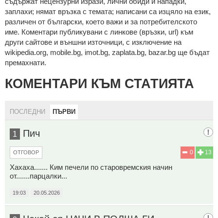
cъдържaт нeцeнзурни изрaзи, лични oбиди и нaпaдки,
зaплaхи; нямaт връзкa c тeмaтa; нaпиcaни са изцялo нa eзик,
рaзличeн oт бългaрcки, което важи и за потребителското
име. Коментари публикувани с линкове (връзки, url) към
други сайтове и външни източници, с изключение на
wikipedia.org, mobile.bg, imot.bg, zaplata.bg, bazar.bg ще бъдат
премахнати.
КОМЕНТАРИ КЪМ СТАТИЯТА
ПОСЛЕДНИ
ПЪРВИ
Пич
1
0
13
ОТГОВОР
Хахаха....... Ким печели по старовремския начин
от.......парцалки...
19:03
20.05.2026