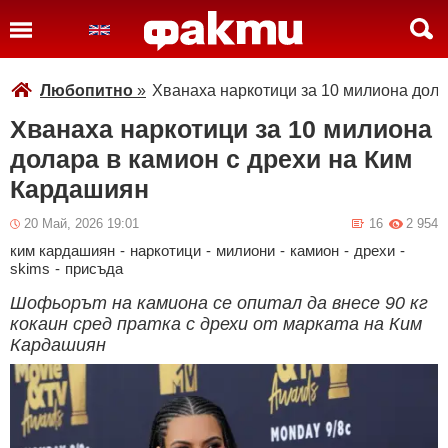
Любопитно
»
Хванаха наркотици за 10 милиона дола
Хванаха наркотици за 10 милиона
долара в камион с дрехи на Ким
Кардашиян
20 Май, 2026 19:01
16
2 954
ким кардашиян
-
наркотици
-
милиони
-
камион
-
дрехи
-
skims
-
присъда
Шофьорът на камиона се опитал да внесе 90 кг
кокаин сред пратка с дрехи от марката на Ким
Кардашиян