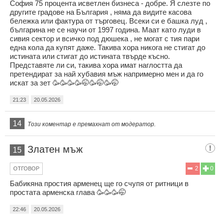
София 75 процента исветлен бизнеса - добре. Я слезте по
другите градове на България , няма да видите касова
бележка или фактура от търговец. Всеки си е башка луд ,
българина не се научи от 1997 година. Маат като луди в
сивия сектор и всичко под дюшека , не могат с тия пари
една кола да купят даже. Такива хора никога не стигат до
истината или стигат до истината твърде късно.
Представяте ли си, такива хора имат наглостта да
претендират за най хубавия мъж напримерно мен и да го
искат за зет 🥳🥳🥳🥳🤭🥳🤭🥳🤭
21:23
20.05.2026
14
Този коментар е премахнат от модератор.
Златен мъж
15
2
0
ОТГОВОР
Бабикяна простия арменец ще го счупя от ритници в
простата арменска глава 🥳🥳🥳🤭
22:46
20.05.2026