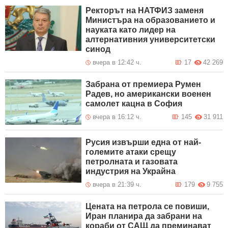
Ректорът на НАТФИЗ заменя
Министъра на образованието и
науката като лидер на
алтернативния университетски
синод
вчера в 12:42 ч.
17
42 269
Забрана от премиера Румен
Радев, но американски военен
самолет кацна в София
вчера в 16:12 ч.
145
31 911
Русия извърши една от най-
големите атаки срещу
петролната и газовата
индустрия на Украйна
вчера в 21:39 ч.
179
9 755
Цената на петрола се повиши,
Иран планира да забрани на
кораби от САЩ да преминават