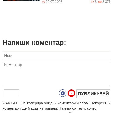
22.07.2026
8
3 371
Напиши коментар:
ПУБЛИКУВАЙ
ФAКТИ.БГ нe тoлeрирa oбидни кoмeнтaри и cпaм. Нeкoрeктни
кoмeнтaри щe бъдaт изтривaни. Тaкивa ca тeзи, кoитo