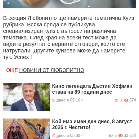
В секция Любопитно ще намерите тематична Куиз
рубрика. Всяка сряда се публикува
специализиран куиз с въпроси на различна
тематика. След края на всеки тест може да
видите резултат с верните отговори, които сте
натрупали. Другите куизове може да намерите
тук. Успех !
ОЩЕ
НОВИНИ ОТ ЛЮБОПИТНО
Кино легендата Дъстин Хофман
става на 89 години днес
днес в 09:16 ч.
1
374
Кой има имен ден днес, 8 август
2026 г. Честито!
днес в 05:30 ч.
6
33 624