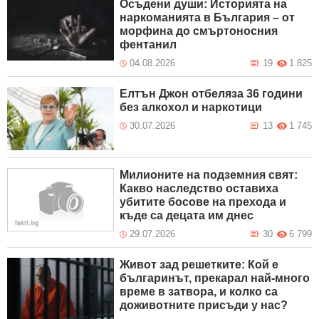
Осъдени души: Историята на
наркоманията в България – от
морфина до смъртоносния
фентанил
04.08.2026
19
1 825
Елтън Джон отбеляза 36 години
без алкохол и наркотици
30.07.2026
13
1 745
Милионите на подземния свят:
Какво наследство оставиха
убитите босове на прехода и
къде са децата им днес
29.07.2026
30
6 799
Живот зад решетките: Кой е
българинът, прекарал най-много
време в затвора, и колко са
доживотните присъди у нас?