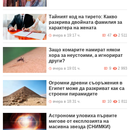
Тайният код на тирето: Какво
разкрива двойната фамилия за
характера на жената
вчера в 19:17 ч.
47
2 511
Защо комарите намират някои
хора за неустоими, а игнорират
други?
вчера в 19:01 ч.
9
2 993
Огромни древни съоръжения в
Египет може да разкриват как са
строени пирамидите
вчера в 18:31 ч.
10
1 811
Астрономи уловиха първите
мигове от експлозията на
масивна звезда (СНИМКИ)