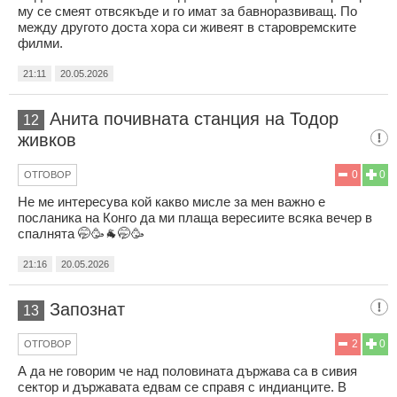
му се смеят отвсякъде и го имат за бавноразвиващ. По
между другото доста хора си живеят в старовремските
филми.
21:11
20.05.2026
Анита почивната станция на Тодор
12
живков
0
0
ОТГОВОР
Не ме интересува кой какво мисле за мен важно е
посланика на Конго да ми плаща вересиите всяка вечер в
спалнята 🤭🥳🐐🤭🥳
21:16
20.05.2026
Запознат
13
2
0
ОТГОВОР
А да не говорим че над половината държава са в сивия
сектор и държавата едвам се справя с индианците. В