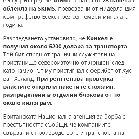
бил укрит сред легитимна пратка от
28 палета с
облекла на SKIMS,
превозвани от Нидерландия
към графство Есекс през септември миналата
година.
Разследването установило, че
Конкел е
получил около 5200 долара за транспорта
.
Той бил спрян от гранични служители на
пристанище североизточно от Лондон, след
като камионът му пристигнал с ферибот от Хук
ван Холанд.
При рентгенова проверка
властите открили пакетите с кокаин,
разпределени в отделни блокове от по
около килограм.
Британската Национална агенция за борба с
престъпността съобщи, че компаниите,
свързани с производството и транспорта на