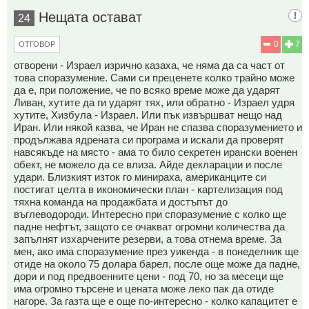
Нещата остават
24
0
7
ОТГОВОР
отворени - Израел изрично казаха, че няма да са част от
това споразумение. Сами си преценете колко трайно може
да е, при положение, че по всяко време може да ударят
Ливан, хутите да ги ударят тях, или обратно - Израел удря
хутите, Хизбула - Израел. Или пък извършват нещо над
Иран. Или някой казва, че Иран не спазва споразумението и
продължава ядрената си програма и искали да проверят
навсякъде на място - ама то било секретен ирански военен
обект, не можело да се влиза. Айде декларации и после
удари. Близкият изток го минираха, американците си
постигат целта в икономически план - картелизация под
тяхна команда на продажбата и достъпът до
въглеводороди. Интересно при споразумение с колко ще
падне нефтът, защото се очакват огромни количества да
запълнят изхарчените резерви, а това отнема време. За
мен, ако има споразумение през уикенда - в понеделник ще
отиде на около 75 долара барел, после още може да падне,
дори и под предвоенните цени - под 70, но за месеци ще
има огромно търсене и цената може леко пак да отиде
нагоре. За газта ще е още по-интересно - колко капацитет е