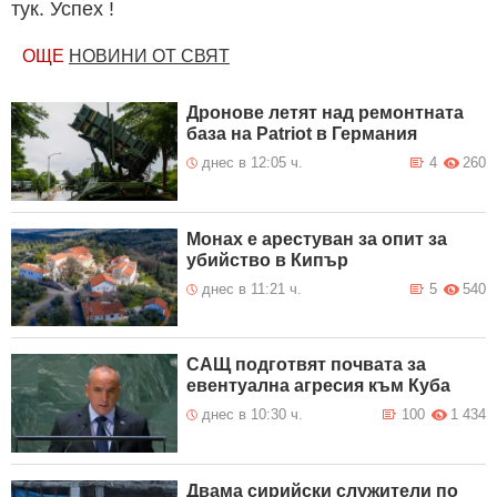
тук. Успех !
ОЩЕ
НОВИНИ ОТ СВЯТ
Дронове летят над ремонтната
база на Patriot в Германия
днес в 12:05 ч.
4
260
Монах е арестуван за опит за
убийство в Кипър
днес в 11:21 ч.
5
540
САЩ подготвят почвата за
евентуална агресия към Куба
днес в 10:30 ч.
100
1 434
Двама сирийски служители по