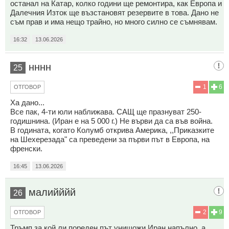
останал на Катар, колко години ще ремонтира, как Европа и
Далечния Изток ще възстановят резервите в това. Дано не
съм прав и има нещо трайно, но много силно се съмнявам.
16:32
13.06.2026
нннн
25
1
6
ОТГОВОР
Ха дано...
Все пак, 4-ти юли наближава. САЩ ще празнуват 250-
годишнина. (Иран е на 5 000 г.) Не върви да са във война.
В годината, когато Колумб открива Америка, ,,Приказките
на Шехерезада" са преведени за първи път в Европа, на
френски.
16:45
13.06.2026
малийййй
26
2
9
ОТГОВОР
Тръмп за кой ли пореден път унищожи Иран напълно, а