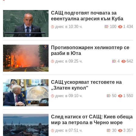
САЩ подготвят почвата за
евентуална агресия към Куба
днес в 10:30 ч.
100
1 434
Противопожарен хеликоптер се
разби в Юта
днес в 09:25 ч.
4
642
САЩ ускоряват тестовете на
„Златен купол“
днес в 09:10 ч.
50
1 550
След натиск от САЩ: Киев обеща
мир за петрола в Черно море
днес в 07:51 ч.
30
3 357