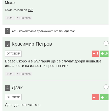
Може.
Коментиран от
#23
15:20
13.06.2026
2
Този коментар е премахнат от модератор.
Красимир Петров
3
1
19
ОТГОВОР
Браво!Скоро и в България ще се случат добри неща.Ще
има арести на известни престъпници.
15:23
13.06.2026
Дзак
4
0
17
ОТГОВОР
Дано да сключат мир!