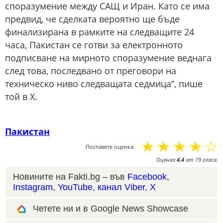
споразумение между САЩ и Иран. Като се има
предвид, че сделката вероятно ще бъде
финализирана в рамките на следващите 24
часа, Пакистан се готви за електронното
подписване на мирното споразумение веднага
след това, последвано от преговори на
техническо ниво следващата седмица“, пише
той в X.
Пакистан
☆
☆
☆
☆
☆
Поставете оценка:
Оценка
4.4
от
19
гласа.
Новините на Fakti.bg – във
Facebook
,
Instagram
,
YouTube
,
канал Viber
,
X
Четете ни и в Google News Showcase