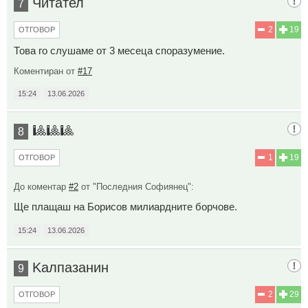
Читател
7
2
19
ОТГОВОР
Това го слушаме от 3 месеца споразумение.
Коментиран от
#17
15:24
13.06.2026
🎱🎱🎱
8
1
19
ОТГОВОР
До коментар
#2
от "Последния Софиянец":
Ще плащаш на Борисов милиардните борчове.
15:24
13.06.2026
Kaлпазанин
9
2
29
ОТГОВОР