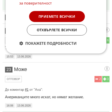
за поверителност
15:43
13.06.2026
ПРИЕМЕТЕ ВСИЧКИ
21
Този коментар е премахнат от модератор.
ОТХВЪРЛЕТЕ ВСИЧКИ
Иван
22
1
6
ОТГОВОР
ПОКАЖЕТЕ ПОДРОБНОСТИ
Това виц ли е
15:53
13.06.2026
Може
23
2
3
ОТГОВОР
До коментар
#1
от "Аха":
Анериканците много искат, но нямат желание.
16:06
13.06.2026