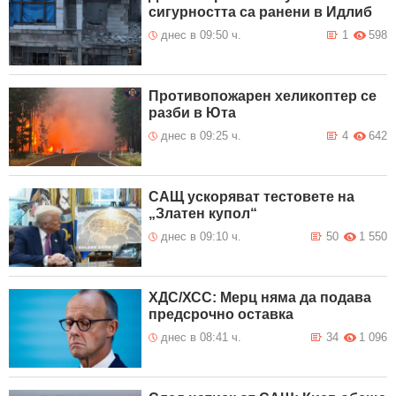
сигурността са ранени в Идлиб
днес в 09:50 ч.
1
598
Противопожарен хеликоптер се
разби в Юта
днес в 09:25 ч.
4
642
САЩ ускоряват тестовете на
„Златен купол“
днес в 09:10 ч.
50
1 550
ХДС/ХСС: Мерц няма да подава
предсрочно оставка
днес в 08:41 ч.
34
1 096