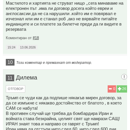
Мастилото и хартията не струват нищо ,,сега минаваме на
електронен път .има ли договор досега който евреи и
англосаксии да не са нарушили .който им е повярвал е
изчезнал или им е станал роб ,ако не вярвайте питайте
индианците и си платете за билетче преди да ги видите в
резервата
Коментиран от
#18
15:24
13.06.2026
10
Този коментар е премахнат от модератор.
Дилема
11
0
26
ОТГОВОР
Тръмп се чуди как да подпише някакъв мирен договор, за
да се измъкне с някакво достойнство от блатото , в което
САМ се набута!
В противен случай ще трябва да бомбардира Иран и
войната става безкрайна, целият свят ще намрази САЩ!
ИРАН знаят това и направо се гаврят с Тръмп!
Иран няма да отстъпи нито след 60, нито след 600 дни.