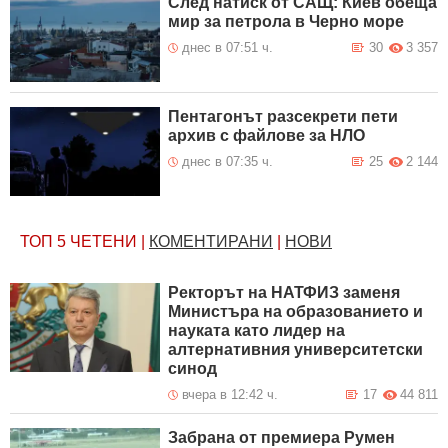
След натиск от САЩ: Киев обеща
мир за петрола в Черно море
днес в 07:51 ч.
30
3 357
Пентагонът разсекрети пети
архив с файлове за НЛО
днес в 07:35 ч.
25
2 144
ТОП 5
ЧЕТЕНИ
|
КОМЕНТИРАНИ
|
НОВИ
Ректорът на НАТФИЗ заменя
Министъра на образованието и
науката като лидер на
алтернативния университетски
синод
вчера в 12:42 ч.
17
44 811
Забрана от премиера Румен