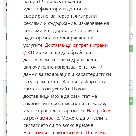
вашия IP адрес, уникални
искаме спокойстви и мир, за да си гледаме бизнеса! Който
идентификатори и данни за
иска глад и студ, да хподи на война!
сърфиране, за персонализирани
15:33
13.06.2026
реклами и съдържание, измерване на
реклами и съдържание, анализ на
Путин
19
аудиторията и подобряване на
услугите.
Доставчици от трети страни
11
4
ОТГОВОР
(181)
може също да обработват
Копейките ба в н0 ра3 виващи са пушечно месце за моята
данните ви за тези и други цели,
"армия".
включително използване на точни
данни за геолокация и характеристики
15:43
13.06.2026
на устройството. Вашият избор важи
само за този уебсайт. Някои
Путин
20
доставчици може да разчитат на
1
10
ОТГОВОР
законен интерес вместо на съгласие;
имате право да възразите в
Настройки
До коментар
#15
от "Българин":
за рекламиране
. Можете да оттеглите
Май ка ти я удрят ден и нощ на магистралата
съгласието си по всяко време в
Настройки на бисквитките
.
Политика
Коментиран от
#29