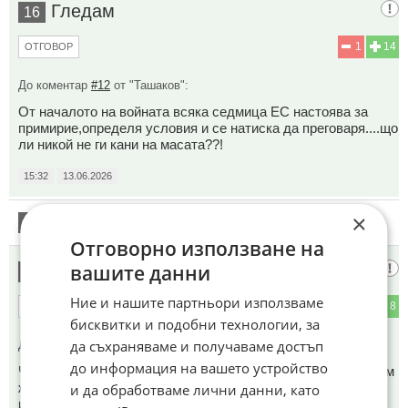
Гледам
16
1
14
ОТГОВОР
До коментар
#12
от "Ташаков":
От началото на войната всяка седмица ЕС настоява за
примирие,определя условия и се натиска да преговаря....що
ли никой не ги кани на масата??!
15:32
13.06.2026
×
17
Този коментар е премахнат от модератор.
Отговорно използване на
вашите данни
Българин
18
Ние и нашите партньори използваме
1
8
ОТГОВОР
бисквитки и подобни технологии, за
да съхраняваме и получаваме достъп
До коментар
#9
от "Kaлпазанин":
до информация на вашето устройство
Че ние, българите от 1000 години все сме роби и си живеем
живота! Който иска война и да ходи да се бие за бякакви
и да обработваме лични данни, като
измислени свободи, да ходи на фронта и да се бие. Ние