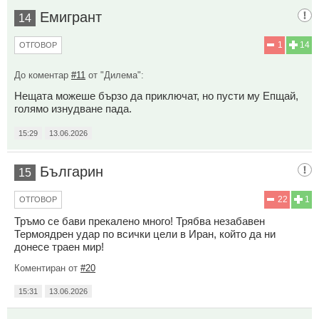
Емигрант
14
1
14
ОТГОВОР
До коментар
#11
от "Дилема":
Нещата можеше бързо да приключат, но пусти му Епщай,
голямо изнудване пада.
15:29
13.06.2026
Българин
15
22
1
ОТГОВОР
Тръмо се бави прекалено много! Трябва незабавен
Термоядрен удар по всички цели в Иран, който да ни
донесе траен мир!
Коментиран от
#20
15:31
13.06.2026