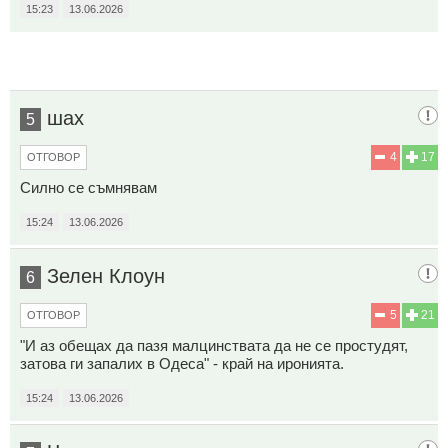
15:23
13.06.2026
шах
5
4
17
ОТГОВОР
Силно се съмнявам
15:24
13.06.2026
Зелен Клоун
6
5
21
ОТГОВОР
"И аз обещах да пазя малцинствата да не се простудят,
затова ги запалих в Одеса" - край на иронията.
15:24
13.06.2026