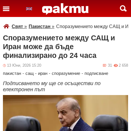
Свят
»
Пакистан
»
Споразумението между САЩ и Ира
Споразумението между САЩ и
Иран може да бъде
финализирано до 24 часа
13 Юни, 2026 15:20
31
2 658
пакистан
-
сащ
-
иран
-
споразумение
-
подписване
Подписването му ще се осъществи по
електронен път