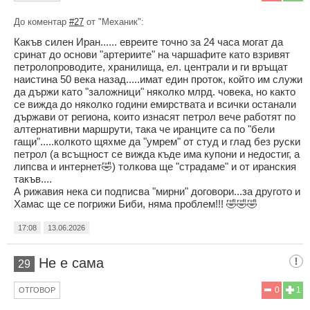
До коментар
#27
от "Механик":
Какъв силен Иран...... евреите точно за 24 часа могат да
сринат до основи "артериите" на чаршафите като взривят
петролопроводите, хранилища, ел. централи и ги връщат
наистина 50 века назад.....имат един проток, който им служи
да държи като "заложници" няколко млрд. човека, но както
се вижда до няколко години емирствата и всички останали
държави от региона, които изнасят петрол вече работят по
алтернативни маршрути, така че иранците са по "бели
гащи".....колкото щяхме да "умрем" от студ и глад без руски
петрол (а всъщност се вижда къде има купони и недостиг, а
липсва и интернет🤣) толкова ще "страдаме" и от иранския
такъв....
А рижавия нека си подписва "мирни" договори...за другото и
Хамас ще се погрижи Биби, няма проблем!!! 🤣🤣🤣
17:08
13.06.2026
Не е сама
29
0
1
ОТГОВОР