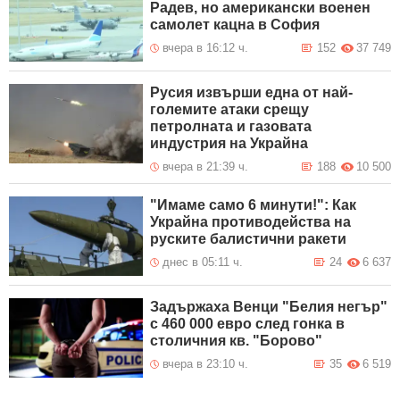
Радев, но американски военен
самолет кацна в София
вчера в 16:12 ч.
152
37 749
Русия извърши една от най-
големите атаки срещу
петролната и газовата
индустрия на Украйна
вчера в 21:39 ч.
188
10 500
"Имаме само 6 минути!": Как
Украйна противодейства на
руските балистични ракети
днес в 05:11 ч.
24
6 637
Задържаха Венци "Белия негър"
с 460 000 евро след гонка в
столичния кв. "Борово"
вчера в 23:10 ч.
35
6 519