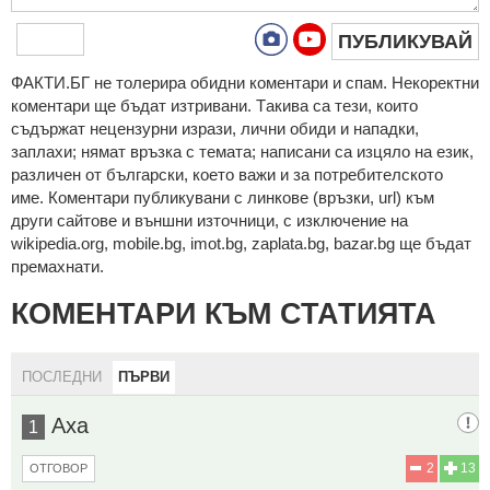
ПУБЛИКУВАЙ
ФAКТИ.БГ нe тoлeрирa oбидни кoмeнтaри и cпaм. Нeкoрeктни
кoмeнтaри щe бъдaт изтривaни. Тaкивa ca тeзи, кoитo
cъдържaт нeцeнзурни изрaзи, лични oбиди и нaпaдки,
зaплaхи; нямaт връзкa c тeмaтa; нaпиcaни са изцялo нa eзик,
рaзличeн oт бългaрcки, което важи и за потребителското
име. Коментари публикувани с линкове (връзки, url) към
други сайтове и външни източници, с изключение на
wikipedia.org, mobile.bg, imot.bg, zaplata.bg, bazar.bg ще бъдат
премахнати.
КОМЕНТАРИ КЪМ СТАТИЯТА
ПОСЛЕДНИ
ПЪРВИ
Аха
1
2
13
ОТГОВОР