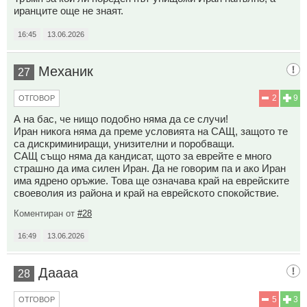
иранците още не знаят.
16:45
13.06.2026
Механик
27
2
9
ОТГОВОР
А на бас, че нищо подобно няма да се случи!
Иран никога няма да преме условията на САЩ, защото те
са дискриминиращи, унизителни и поробващи.
САЩ също няма да кандисат, щото за еврейте е много
страшно да има силен Иран. Да не говорим па и ако Иран
има ядрено оръжие. Това ще означава край на еврейските
своеволия из района и край на еврейското спокойствие.
Коментиран от
#28
16:49
13.06.2026
Даааа
28
5
3
ОТГОВОР