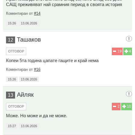
САЩ преживяват най срамния период в своята история
Коментиран от
#14
15:26
13.06.2026
Ташаков
12
19
4
ОТГОВОР
Копеи 5та година цапате гащите и край нема
Коментиран от
#16
15:26
13.06.2026
Айляк
13
2
10
ОТГОВОР
Може. Но може и да не може.
15:27
13.06.2026