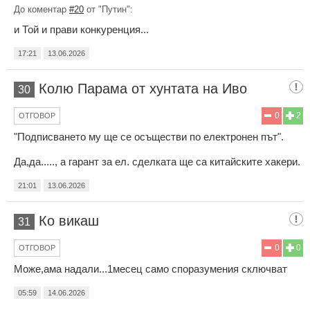
До коментар
#20
от "Путин":
и Той и прави конкуренция...
17:21
13.06.2026
Колю Парама от хунтата на Иво
30
0
2
ОТГОВОР
"Подписването му ще се осъществи по електронен път".
Да,да....., а гарант за ел. сделката ще са китайските хакери.
21:01
13.06.2026
Ко викаш
31
0
0
ОТГОВОР
Може,ама надали...1месец само споразумения сключват
05:59
14.06.2026