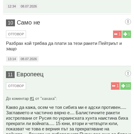
12:34
08.07.2026
Само не
10
1
1
ОТГОВОР
Разбрах кой трябва да плати за тези ракети Пейтриът и
защо
13:14
08.07.2026
Европеец
11
1
10
ОТГОВОР
До коментар
#1
от "хахаха":
Какво да кажа, осем че тоя сибига ми е адски противен.....
Заглавието и частично вярно е.... Балистичните ракети
изстрелвани от Русия по украинската хунта наистина биха
прекрати ли войната..... 15 юни, втори и четвърти юли,
показват че това е верния път за прекратяване на