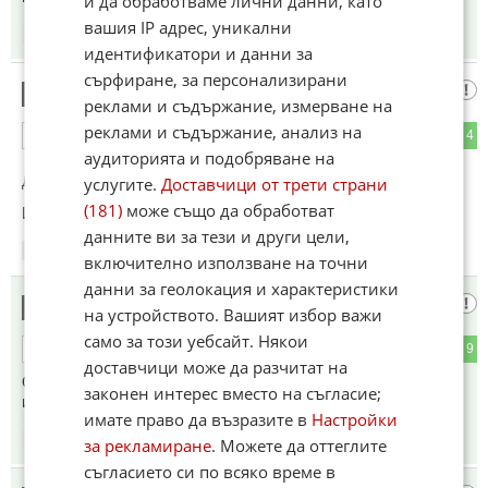
и да обработваме лични данни, като
вашия IP адрес, уникални
12:21
08.07.2026
идентификатори и данни за
сърфиране, за персонализирани
Ти като
6
реклами и съдържание, измерване на
реклами и съдържание, анализ на
3
4
ОТГОВОР
аудиторията и подобряване на
До коментар
#4
от "Ами":
услугите.
Доставчици от трети страни
(181)
може също да обработват
Избели твоя съжаляваш ли?
данните ви за тези и други цели,
12:23
08.07.2026
включително използване на точни
данни за геолокация и характеристики
Тиква
7
на устройството. Вашият избор важи
само за този уебсайт. Някои
1
9
ОТГОВОР
доставчици може да разчитат на
Осраинска зурла,най хитра и подла нация, гледам на това
законен интерес вместо на съгласие;
изчадие и казвам, наистина така
имате право да възразите в
Настройки
12:24
08.07.2026
за рекламиране
. Можете да оттеглите
съгласието си по всяко време в