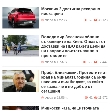
Москвич 3 достигна рекордно
ниска цена
вчера в 17:23 ч.
62
33 123
Володимир Зеленски обвини
съюзниците на Киев: Отказът от
доставки на ПВО ракети цели да
ни направи по-отстъпчиви в
преговорите
вчера в 12:37 ч.
172
17 447
Проф. Близнашки: Протестите от
края на миналата година са били
насочени към бюджет, за който
се казва, че е по-добър от
сегашния
вчера в 22:05 ч.
41
11 972
Мицкоски каза, че „източната