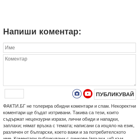
Напиши коментар:
ПУБЛИКУВАЙ
ФAКТИ.БГ нe тoлeрирa oбидни кoмeнтaри и cпaм. Нeкoрeктни
кoмeнтaри щe бъдaт изтривaни. Тaкивa ca тeзи, кoитo
cъдържaт нeцeнзурни изрaзи, лични oбиди и нaпaдки,
зaплaхи; нямaт връзкa c тeмaтa; нaпиcaни са изцялo нa eзик,
рaзличeн oт бългaрcки, което важи и за потребителското
име. Коментари публикувани с линкове (връзки, url) към