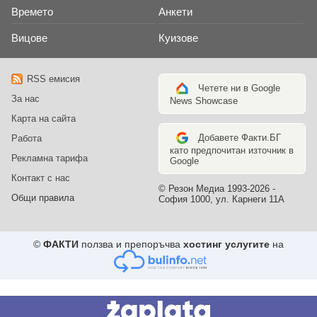
Времето
Анкети
Вицове
Куизове
RSS емисия
Четете ни в Google
За нас
News Showcase
Карта на сайта
Добавете Факти.БГ
Работа
като предпочитан източник в
Рекламна тарифа
Google
Контакт с нас
© Резон Медиа 1993-2026 -
Общи правила
София 1000, ул. Карнеги 11А
©
ФАКТИ
ползва и препоръчва
хостинг услугите
на