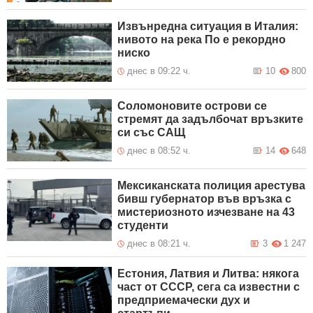
Извънредна ситуация в Италия:
нивото на река По е рекордно
ниско
днес в 09:22 ч.
10
800
Соломоновите острови се
стремят да задълбочат връзките
си със САЩ
днес в 08:52 ч.
14
648
Мексиканската полиция арестува
бивш губернатор във връзка с
мистериозното изчезване на 43
студенти
днес в 08:21 ч.
3
1 247
Естония, Латвия и Литва: някога
част от СССР, сега са известни с
предприемачески дух и