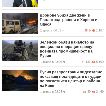
Дронове убиха две жени в
Павлоград, ранени в Херсон и
Одеса
днес в 04:03 ч.
9
1 107
Зеленски обяви началото на
специална операция срещу
военната промишленост на
Русия
вчера в 23:07 ч.
132
5 109
Русия разпространи видеозапис,
показващ последиците от удари
по логистичен център в района
на Киев
вчера в 22:23 ч.
49
3 460