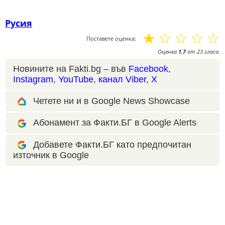
Русия
☆
☆
☆
☆
☆
Поставете оценка:
Оценка
1.7
от
23
гласа.
Новините на Fakti.bg – във
Facebook
,
Instagram
,
YouTube
,
канал Viber
,
X
Четете ни и в Google News Showcase
Абонамент за Факти.БГ в Google Alerts
Добавете Факти.БГ като предпочитан
източник в Google