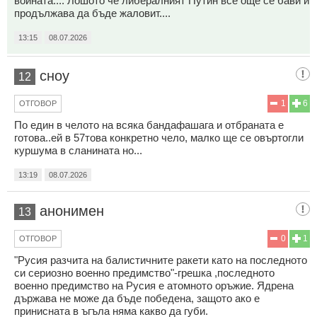
войната.... Лошото че либералният Путин все още се бави и
продължава да бъде жаловит....
13:15
08.07.2026
сноу
12
1
6
ОТГОВОР
По един в челото на всяка бандафашага и отбраната е
готова..ей в 57това конкретно чело, малко ще се овъртогли
куршума в сланината но...
13:19
08.07.2026
анонимен
13
0
1
ОТГОВОР
"Русия разчита на балистичните ракети като на последното
си сериозно военно предимство"-грешка ,последното
военно предимство на Русия е атомното оръжие. Ядрена
държава не може да бъде победена, защото ако е
принисната в ъгъла няма какво да губи.