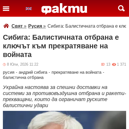
Свят
»
Русия
»
Сибига: Балистичната отбрана е клю
Сибига: Балистичната отбрана е
ключът към прекратяване на
войната
8 Юли, 2026 11:22
13
1 371
русия
-
андрий сибига
-
прекратяване на войната
-
балистична отбрана
Украйна настоява за спешни доставки на
системи за противовъздушна отбрана и ракети-
прехващачи, които да ограничат руските
балистични удари