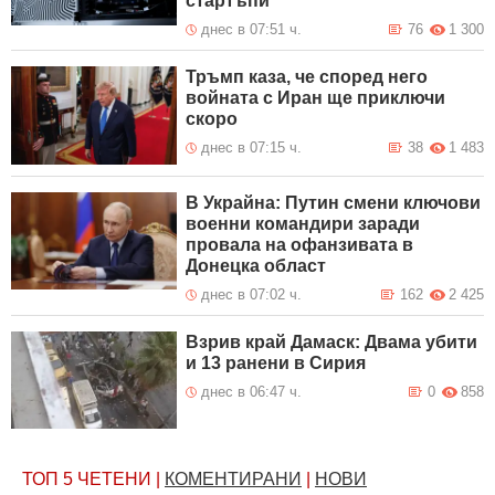
стартъпи
днес в 07:51 ч.
76
1 300
Тръмп каза, че според него
войната с Иран ще приключи
скоро
днес в 07:15 ч.
38
1 483
В Украйна: Путин смени ключови
военни командири заради
провала на офанзивата в
Донецка област
днес в 07:02 ч.
162
2 425
Взрив край Дамаск: Двама убити
и 13 ранени в Сирия
днес в 06:47 ч.
0
858
ТОП 5
ЧЕТЕНИ
|
КОМЕНТИРАНИ
|
НОВИ