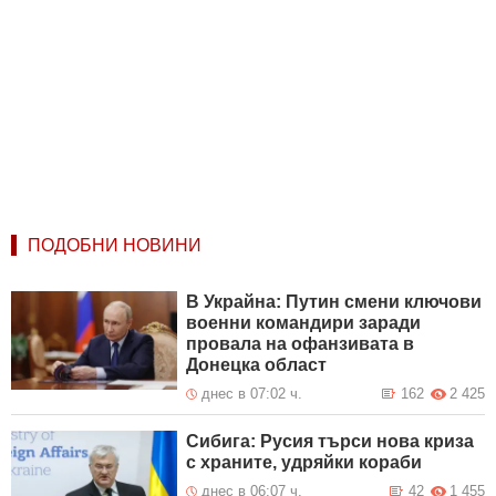
ПОДОБНИ НОВИНИ
В Украйна: Путин смени ключови
военни командири заради
провала на офанзивата в
Донецка област
днес в 07:02 ч.
162
2 425
Сибига: Русия търси нова криза
с храните, удряйки кораби
днес в 06:07 ч.
42
1 455