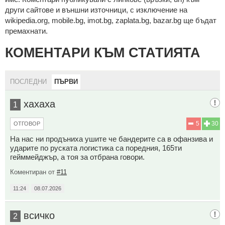
други сайтове и външни източници, с изключение на
wikipedia.org, mobile.bg, imot.bg, zaplata.bg, bazar.bg ще бъдат
премахнати.
КОМЕНТАРИ КЪМ СТАТИЯТА
ПОСЛЕДНИ
ПЪРВИ
хахаха
1
5
30
ОТГОВОР
На нас ни продъниха ушите че бандерите са в офанзива и
ударите по руската логистика са поредния, 165ти
гейммейджър, а тоя за отбрана говори.
Коментиран от
#11
11:24
08.07.2026
всичко
2