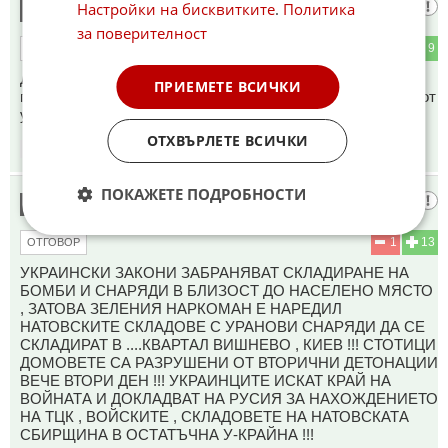
Перо
Настройки на бисквитките
.
Политика
8
за поверителност
0
9
ОТГОВОР
Да, пълната издръжка на войната от ЕС е “ключът към
ПРИЕМЕТЕ ВСИЧКИ
прекратяване на войната” и купуване на имоти в чужбина от
управниците на режима!
ОТХВЪРЛЕТЕ ВСИЧКИ
12:27
08.07.2026
ПОКАЖЕТЕ ПОДРОБНОСТИ
БАНко
9
1
13
ОТГОВОР
УКРАИНСКИ ЗАКОНИ ЗАБРАНЯВАТ СКЛАДИРАНЕ НА
БОМБИ И СНАРЯДИ В БЛИЗОСТ ДО НАСЕЛЕНО МЯСТО
, ЗАТОВА ЗЕЛЕНИЯ НАРКОМАН Е НАРЕДИЛ
НАТОВСКИТЕ СКЛАДОВЕ С УРАНОВИ СНАРЯДИ ДА СЕ
СКЛАДИРАТ В ....КВАРТАЛ ВИШНЕВО , КИЕВ !!! СТОТИЦИ
ДОМОВЕТЕ СА РАЗРУШЕНИ ОТ ВТОРИЧНИ ДЕТОНАЦИИ
ВЕЧЕ ВТОРИ ДЕН !!! УКРАИНЦИТЕ ИСКАТ КРАЙ НА
ВОЙНАТА И ДОКЛАДВАТ НА РУСИЯ ЗА НАХОЖДЕНИЕТО
НА ТЦК , ВОЙСКИТЕ , СКЛАДОВЕТЕ НА НАТОВСКАТА
СБИРЩИНА В ОСТАТЪЧНА У-КРАЙНА !!!