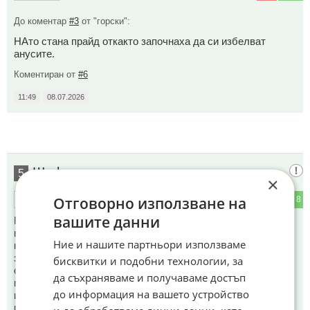
До коментар
#3
от "горски":
НАто стана прайд откакто започнаха да си избелват
анусите.
Коментиран от
#6
11:49
08.07.2026
Шеф диригент
5
×
Отговорно използване на
1
8
ОТГОВОР
вашите данни
Каквото каже Зеленски, това прави натото, ЕС изпълнява
всичките му желания. Без него не може нито да се открие,
Ние и нашите партньори използваме
нито да се закрие каквото и да е важно заседание,без
значение Украйна членува ли някъде си или не. Никой не
бисквитки и подобни технологии, за
смее да му противоречи или да му отказва Всички му се
да съхраняваме и получаваме достъп
подчиняват. Е, кой е шефа на колективния запад. Урсула
до информация на вашето устройство
изглежда като негова секретарка, а Рюте като момче за
поръчки.