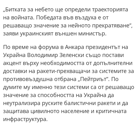
„Битката за небето ще определи траекторията
на войната. Победата във въздуха е от
решаващо значение за нейното прекратяване“,
заяви украинският външен министър.
По време на форума в Анкара президентът на
Украйна Володимир Зеленски също постави
акцент върху необходимостта от допълнителни
доставки на ракети-прехващачи за системите за
противовъздушна отбрана „Пейтриът“. По
думите му именно тези системи са от решаващо
значение за способността на Украйна да
неутрализира руските балистични ракети и да
защитава цивилното население и критичната
инфраструктура.