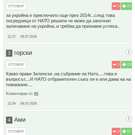
5
25
ОТГОВОР
за укройна е приключило още през 2014г...след това
посредници от НАТО решили че може да започнат
заличаване на укройна..и трябва да признаем успяха..
11:27
08.07.2026
горски
3
3
29
ОТГОВОР
Какво прави Зеленски ,на събрание на Нато.....това е
въпросът....И НАТО отбранителен съюз ли е или дама на на
повикване....
Коментиран от
#4
11:34
08.07.2026
Ами
4
3
15
ОТГОВОР