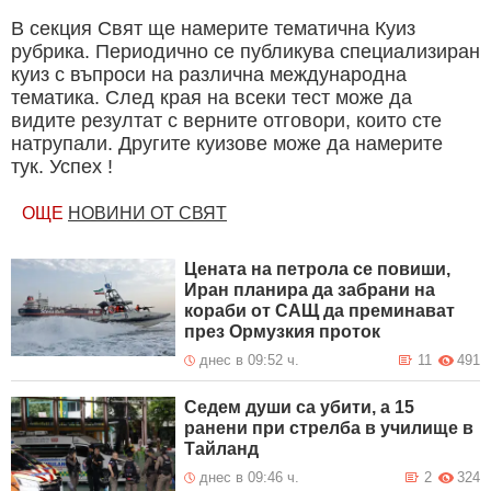
В секция Свят ще намерите тематична Куиз
рубрика. Периодично се публикува специализиран
куиз с въпроси на различна международна
тематика. След края на всеки тест може да
видите резултат с верните отговори, които сте
натрупали. Другите куизове може да намерите
тук. Успех !
ОЩЕ
НОВИНИ ОТ СВЯТ
Цената на петрола се повиши,
Иран планира да забрани на
кораби от САЩ да преминават
през Ормузкия проток
днес в 09:52 ч.
11
491
Седем души са убити, а 15
ранени при стрелба в училище в
Тайланд
днес в 09:46 ч.
2
324