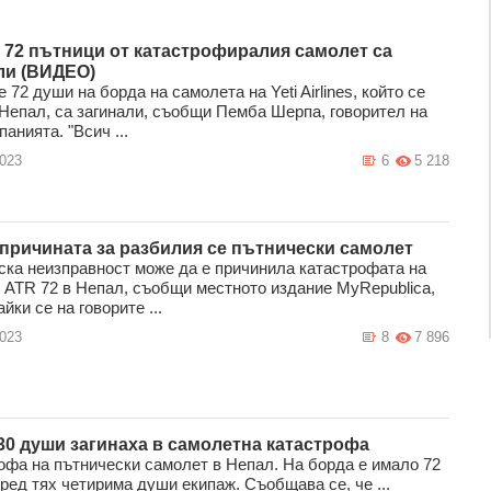
 72 пътници от катастрофиралия самолет са
ли (ВИДЕО)
 72 души на борда на самолета на Yeti Airlines, който се
 Непал, са загинали, съобщи Пемба Шерпа, говорител на
анията. "Всич ...
2023
6
5 218
 причината за разбилия се пътнически самолет
ска неизправност може да е причинила катастрофата на
 ATR 72 в Непал, съобщи местното издание MyRepublica,
йки се на говорите ...
2023
8
7 896
30 души загинаха в самолетна катастрофа
офа на пътнически самолет в Непал. На борда е имало 72
ред тях четирима души екипаж. Съобщава се, че ...