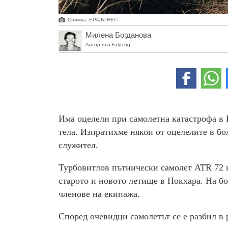
Снимка: ЕРА/БГНЕС
Милена Богданова
Автор във Fakti.bg
Има оцелели при самолетна катастрофа в 
тела. Изпратихме някои от оцелелите в бо
служител.
Турбовитлов пътнически самолет ATR 72 на
старото и новото летище в Покхара. На б
членове на екипажа.
Според очевидци самолетът се е разбил в 