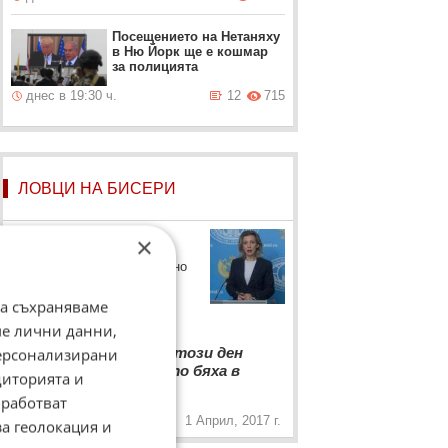
Посещението на Нетаняху
в Ню Йорк ще e кошмар
за полицията
днес в 19:30 ч.
12
715
ЛОВЦИ НА БИСЕРИ
Мария Захарова
×
Говорителят руското външно
министерство коментира
участието на Москва в
да съхраняваме
българските избори
ме лични данни,
“
Струва ми се, че в този ден
персонализирани
руските хакери просто бяха в
„
диторията и
почивка
работват
1 Април, 2017 г.
за геолокация и