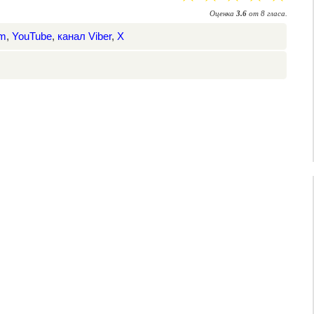
Оценка
3.6
от
8
гласа.
am
,
YouTube
,
канал Viber
,
X