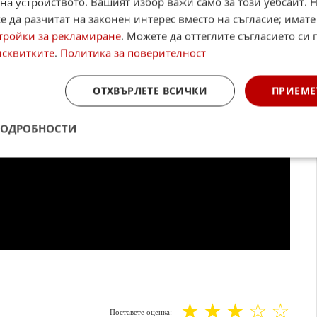
на устройството. Вашият избор важи само за този уебсайт. 
 да разчитат на законен интерес вместо на съгласие; имате
тройки за рекламиране
. Можете да оттеглите съгласието си 
исквитките
.
Политика за поверителност
ОТХВЪРЛЕТЕ ВСИЧКИ
ПРИЕМЕ
ПОДРОБНОСТИ
☆
☆
☆
☆
☆
Поставете оценка: