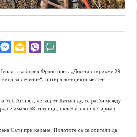
Непал, съобщава Франс прес. „Досега открихме 29
лница за лечение“, цитира агенцията местен
 Yeti Airlines, летящ от Катманду, се разби между
орда е имало 68 пътници, включително четирима
река Сати при кацане. Пилотите са се опитали да