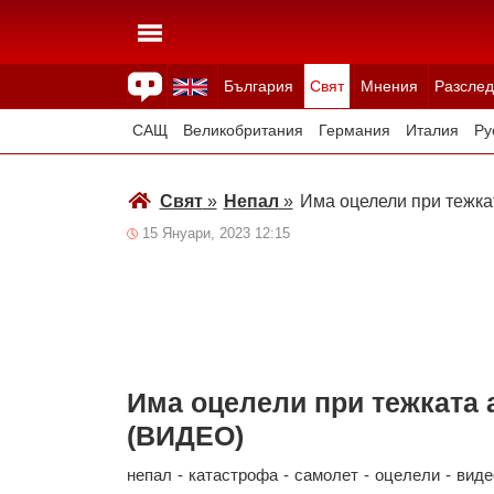
България
Свят
Мнения
Разслед
Здраве
Времето
Анкети
Вицове
Куизове
САЩ
Великобритания
Германия
Италия
Ру
Япония
Швейцария
Северна Македония
Тур
Свят
»
Непал
»
Има оцелели при тежк
Всички държави
Унгария
15 Януари, 2023 12:15
Има оцелели при тежката 
(ВИДЕО)
непал
-
катастрофа
-
самолет
-
оцелели
-
виде