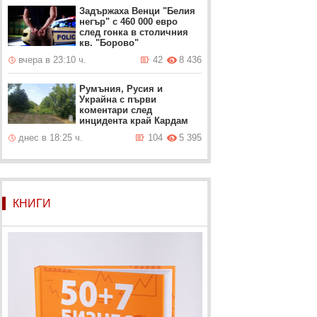
Задържаха Венци "Белия
негър" с 460 000 евро
след гонка в столичния
кв. "Борово"
вчера в 23:10 ч.
42
8 436
Румъния, Русия и
Украйна с първи
коментари след
инцидента край Кардам
днес в 18:25 ч.
104
5 395
КНИГИ