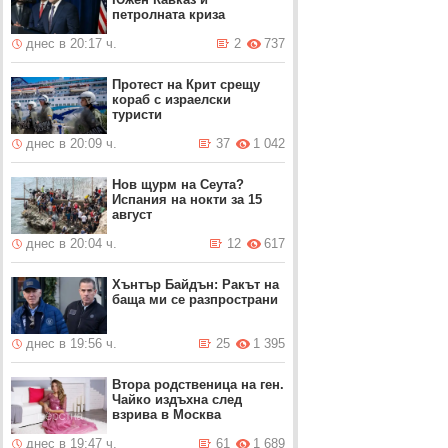
петролната криза
днес в 20:17 ч.
2
737
Протест на Крит срещу
кораб с израелски
туристи
днес в 20:09 ч.
37
1 042
Нов щурм на Сеута?
Испания на нокти за 15
август
днес в 20:04 ч.
12
617
Хънтър Байдън: Ракът на
баща ми се разпространи
днес в 19:56 ч.
25
1 395
Втора родственица на ген.
Чайко издъхна след
взрива в Москва
днес в 19:47 ч.
61
1 689