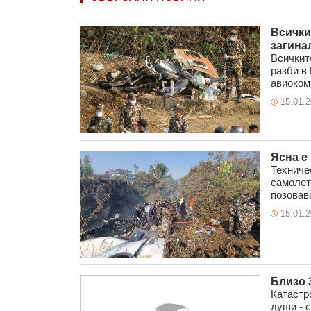
Всички
загина
Всичките
разби в
авиокомп
15.01.
Ясна е
Техниче
самолет
позовава
15.01.
Близо 
Катастр
души - с