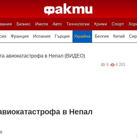
вания
Бизнес
Имоти
Авто
Технологии
Крими
Спорт
Хор
сия
Франция
Испания
Гърция
Украйна
Белгия
Китай
Сир
ция
Полша
Румъния
Иран (Ислямска Република)
Австрия
Н
ата авиокатастрофа в Непал (ВИДЕО)
5
4 201
авиокатастрофа в Непал
о