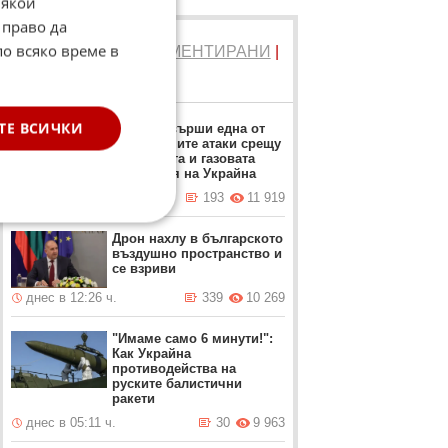
Някои
 право да
по всяко време в
ТОП 5
ЧЕТЕНИ
|
КОМЕНТИРАНИ
|
НОВИ
ТЕ ВСИЧКИ
Русия извърши една от
най-големите атаки срещу
петролната и газовата
индустрия на Украйна
вчера в 21:39 ч.
193
11 919
Дрон нахлу в българското
въздушно пространство и
се взриви
днес в 12:26 ч.
339
10 269
"Имаме само 6 минути!":
Как Украйна
противодейства на
руските балистични
ракети
днес в 05:11 ч.
30
9 963