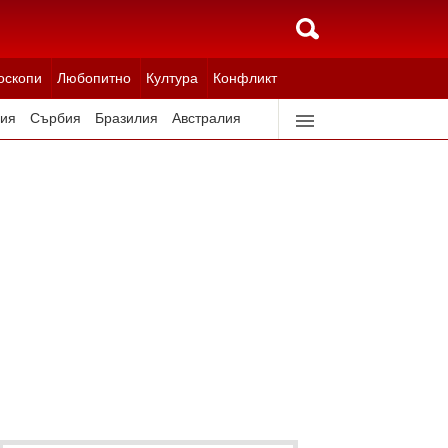
оскопи
Любопитно
Култура
Конфликт
ия
Сърбия
Бразилия
Австралия
идерландия
Северна Корея