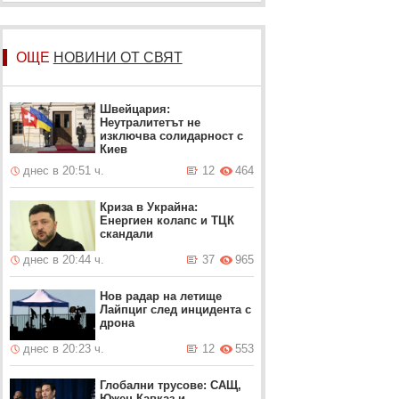
ОЩЕ
НОВИНИ ОТ СВЯТ
Швейцария:
Неутралитетът не
изключва солидарност с
Киев
днес в 20:51 ч.
12
464
Криза в Украйна:
Енергиен колапс и ТЦК
скандали
днес в 20:44 ч.
37
965
Нов радар на летище
Лайпциг след инцидента с
дрона
днес в 20:23 ч.
12
553
Глобални трусове: САЩ,
Южен Кавказ и