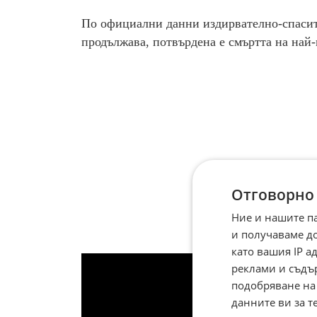
По официални данни издирвателно-спасите
продължава, потвърдена е смъртта на най-
Отговорно
Ние и нашите п
и получаваме д
като вашия IP 
реклами и съдъ
подобряване на
данните ви за т