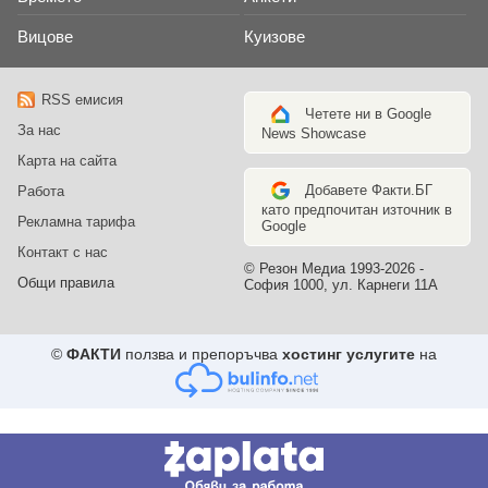
Вицове
Куизове
RSS емисия
Четете ни в Google
За нас
News Showcase
Карта на сайта
Добавете Факти.БГ
Работа
като предпочитан източник в
Рекламна тарифа
Google
Контакт с нас
© Резон Медиа 1993-2026 -
Общи правила
София 1000, ул. Карнеги 11А
©
ФАКТИ
ползва и препоръчва
хостинг услугите
на