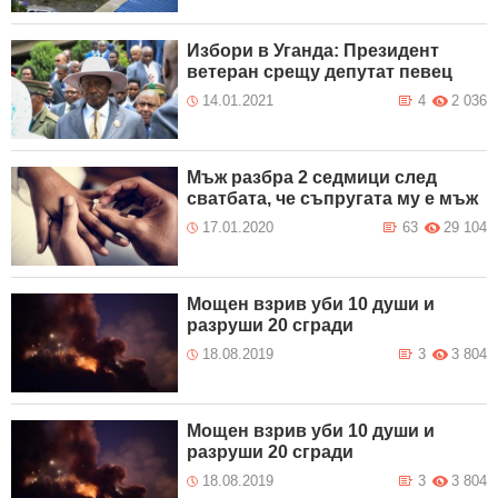
Избори в Уганда: Президент
ветеран срещу депутат певец
14.01.2021
4
2 036
Мъж разбра 2 седмици след
сватбата, че съпругата му е мъж
17.01.2020
63
29 104
Мощен взрив уби 10 души и
разруши 20 сгради
18.08.2019
3
3 804
Мощен взрив уби 10 души и
разруши 20 сгради
18.08.2019
3
3 804