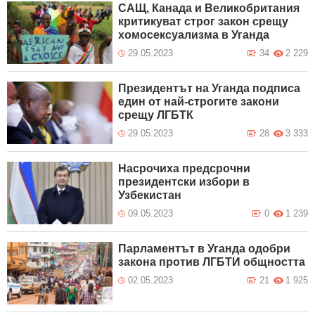
САЩ, Канада и Великобритания
критикуват строг закон срещу
хомосексуализма в Уганда
29.05.2023
34
2 229
Президентът на Уганда подписа
един от най-строгите закони
срещу ЛГБТК
29.05.2023
28
3 333
Насрочиха предсрочни
президентски избори в
Узбекистан
09.05.2023
0
1 239
Парламентът в Уганда одобри
закона против ЛГБТИ общността
02.05.2023
21
1 925