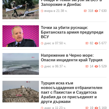
Запорожие и Донбас
вчера в 21:38 ч.
318
7 630
Точки за убити руснаци:
Британската армия предупреди
ВСУ
днес в 07:50 ч.
82
5 677
Напрежение в Черно море:
Опасни инциденти край Турция
днес в 06:37 ч.
14
5 529
Турция иска към
новосъздадения отбранителен
пакт с Пакистан и Саудитска
Арабия да се присъединят и
други държави
днес в 11:23 ч.
19
5 169