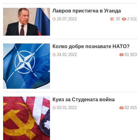
Лавров пристигна в Уганда
26.07.2022
30
2 611
Колко добре познавате НАТО?
24.01.2022
81 923
Куиз за Студената война
03.01.2022
82 915