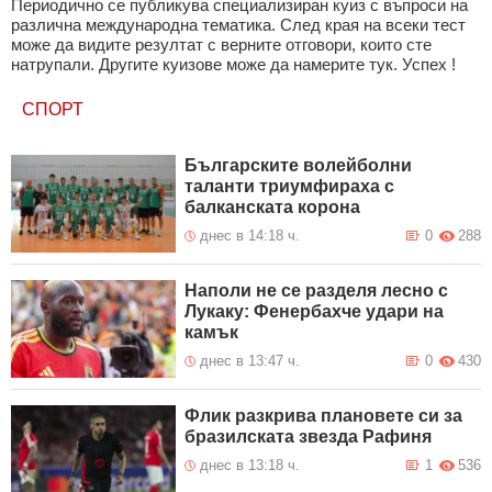
Периодично се публикува специализиран куиз с въпроси на
различна международна тематика. След края на всеки тест
може да видите резултат с верните отговори, които сте
натрупали. Другите куизове може да намерите тук. Успех !
СПОРТ
Българските волейболни
таланти триумфираха с
балканската корона
днес в 14:18 ч.
0
288
Наполи не се разделя лесно с
Лукаку: Фенербахче удари на
камък
днес в 13:47 ч.
0
430
Флик разкрива плановете си за
бразилската звезда Рафиня
днес в 13:18 ч.
1
536