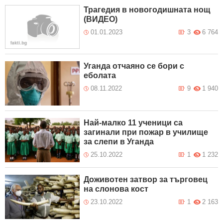
Трагедия в новогодишната нощ
(ВИДЕО)
01.01.2023
3
6 764
Уганда отчаяно се бори с
еболата
08.11.2022
9
1 940
Най-малко 11 ученици са
загинали при пожар в училище
за слепи в Уганда
25.10.2022
1
1 232
Доживотен затвор за търговец
на слонова кост
23.10.2022
1
2 163