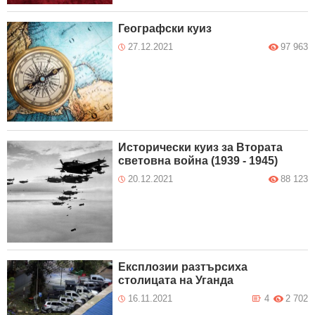
Географски куиз
27.12.2021
97 963
Исторически куиз за Втората
световна война (1939 - 1945)
20.12.2021
88 123
Експлозии разтърсиха
столицата на Уганда
16.11.2021
4
2 702