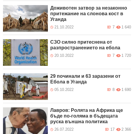
Доживотен затвор за незаконно
притежание на слонова кост в
Уганда
21.10.2022
7
1 640
СЗО силно притеснена от
разпространението на ебола
20.10.2022
7
1 720
29 починали и 63 заразени от
Ебола в Уганда
05.10.2022
8
1 690
Лавров: Ролята на Африка ще
бъде по-голяма в бъдещата
руска външна политика
26.07.2022
17
2 366