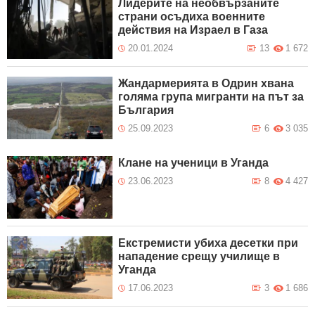
Лидерите на необвързаните
страни осъдиха военните
действия на Израел в Газа
20.01.2024
13
1 672
Жандармерията в Одрин хвана
голяма група мигранти на път за
България
25.09.2023
6
3 035
Клане на ученици в Уганда
23.06.2023
8
4 427
Екстремисти убиха десетки при
нападение срещу училище в
Уганда
17.06.2023
3
1 686