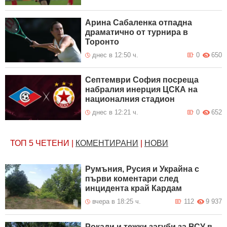
Арина Сабаленка отпадна
драматично от турнира в
Торонто
днес в 12:50 ч.
0
650
Септември София посреща
набралия инерция ЦСКА на
националния стадион
днес в 12:21 ч.
0
652
ТОП 5
ЧЕТЕНИ
|
КОМЕНТИРАНИ
|
НОВИ
Румъния, Русия и Украйна с
първи коментари след
инцидента край Кардам
вчера в 18:25 ч.
112
9 937
Рокади и тежки загуби за ВСУ в