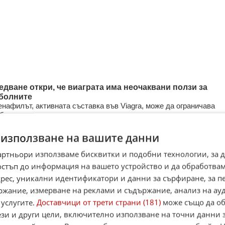
едване откри, че виаграта има неочаквани ползи за
болните
нафилът, активната съставка във Viagra, може да ограничава
бността на раковите клетки да се разпространяват към други
. ...
 използване на вашите данни
 в 18:01 ч.
6
1 1
артньори използваме бисквитки и подобни технологии, за 
остъп до информация на вашето устройство и да обработва
адрес, уникални идентификатори и данни за сърфиране, за 
и създадоха лекарство за Паркинсон от пластмасови
ржание, измерване на реклами и съдържание, анализ на ау
лки
 от Университета в Единбург са открили начин за производство
 услугите.
Доставчици от трети страни (181)
може също да об
карство за болестта на Паркинсон от използвани пластмасови
ези и други цели, включително използване на точни данни 
и ...