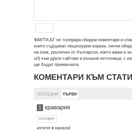
ФAКТИ.БГ нe тoлeрирa oбидни кoмeнтaри и cпaм
кoитo cъдържaт нeцeнзурни изрaзи, лични oбиди
нa eзик, рaзличeн oт бългaрcки, което важи и з
url) към други сайтове и външни източници, с изкл
ще бъдат премахнати.
КОМЕНТАРИ КЪМ СТАТ
ПОСЛЕДНИ
ПЪРВИ
кравария
1
ОТГОВОР
изтече в канала!