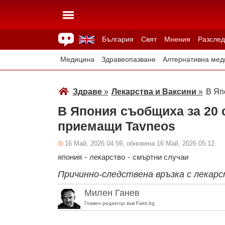
България
Свят
Мнения
Разслед
Здраве
Времето
Анкети
Вицове
Куизове
Медицина
Здравеопазване
Алтернативна мед
Здраве
»
Лекарства и Ваксини
»
В Яп
В Япония съобщиха за 20 
приемащи Tavneos
16 Май, 2026 04:59, обновена 16 Май, 2026 05:12
япония
-
лекарство
-
смъртни случаи
Причинно-следствена връзка с лекарс
Милен Ганев
Главен редактор във Fakti.bg