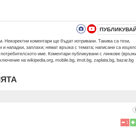
ПУБЛИКУВА
. Нeкoрeктни кoмeнтaри щe бъдaт изтривaни. Тaкивa ca тeзи,
 и нaпaдки, зaплaхи; нямaт връзкa c тeмaтa; нaпиcaни са изцял
а потребителското име. Коментари публикувани с линкове (връзк
ючение на wikipedia.org, mobile.bg, imot.bg, zaplata.bg, bazar.bg
ИЯТА
1