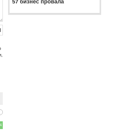
57 бизнес провала
Й
o
и,
4