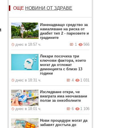
ОЩЕ
НОВИНИ ОТ ЗДРАВЕ
Изненадващо средство за
и
намаляване на риска от
диабет тип 2 - парковете и
градините
днес в 18:57 ч.
1
566
Лекари посочиха три
ключови фактора, които
могат да отложат
деменцията с близо 13
години
днес в 18:31 ч.
4
1 031
Изследване откри, че
виаграта има неочаквани
ползи за онкоболните
днес в 18:01 ч.
6
1 106
Нови процедури могат да
забавят достъпа до