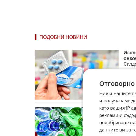
ПОДОБНИ НОВИНИ
Изсл
онко
Силде
спосо
органи
Отговорно
днес
Ние и нашите п
и получаваме д
като вашия IP 
Учен
реклами и съдъ
бути
Учени
подобряване на
на ле
данните ви за т
бутилк