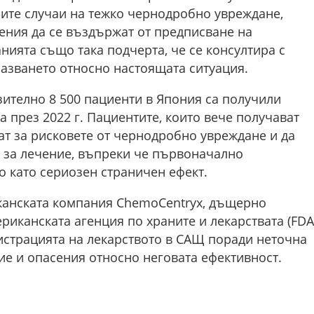
ните случаи на тежко чернодробно увреждане,
ения да се въздържат от предписване на
нията също така подчерта, че се консултира с
азването относно настоящата ситуация.
изително 8 500 пациенти в Япония са получили
а през 2022 г. Пациентите, които вече получават
ат за рисковете от чернодробно увреждане и да
 за лечение, въпреки че първоначално
 като сериозен страничен ефект.
канската компания ChemoCentryx, дъщерно
риканската агенция по храните и лекарствата (FDA
истрацията на лекарството в САЩ поради неточна
е и опасения относно неговата ефективност.