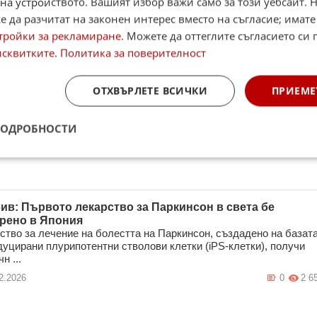
на устройството. Вашият избор важи само за този уебсайт. 
3.2026
2
3 2
 да разчитат на законен интерес вместо на съгласие; имате
тройки за рекламиране
. Можете да оттеглите съгласието си 
исквитките
.
Политика за поверителност
ите в света лекарства за лечение на болестта на
инсон вече са на пазара в Япония
ОТХВЪРЛЕТЕ ВСИЧКИ
ПРИЕМЕ
ство за лечение на болестта на Паркинсон, създадено на базат
дуцирани плурипотентни стволови клетки (iPS-клетки), получи
н ...
ПОДРОБНОСТИ
3.2026
3
2 5
ив: Първото лекарство за Паркинсон в света бе
рено в Япония
ство за лечение на болестта на Паркинсон, създадено на базат
дуцирани плурипотентни стволови клетки (iPS-клетки), получи
н ...
2.2026
0
2 6