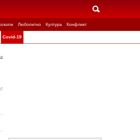
оскопи
Любопитно
Култура
Конфликт
Covid-19
ащи Tavneos
07