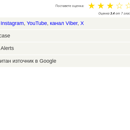
☆
☆
☆
☆
Поставете оценка:
Оценка
3.4
от
7
глас
,
Instagram
,
YouTube
,
канал Viber
,
X
case
Alerts
итан източник в Google