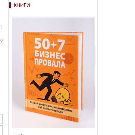
КНИГИ
е
83