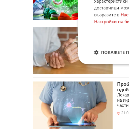
характеристики 
17.0
доставчици може
възразите в
Нас
Настройки на б
Първ
Парк
Лекар
на ин
одобре
ПОКАЖЕТЕ 
09.0
Проб
одоб
Лекар
на ин
частич
21.0