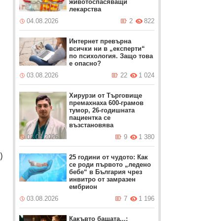
животоспасяващи
лекарства
04.08.2026
2
822
Интернет превърна
всички ни в „експерти“
по психология. Защо това
е опасно?
03.08.2026
22
1 024
Хирурзи от Търговище
премахнаха 600-грамов
тумор, 26-годишната
пациентка се
възстановява
03.08.2026
9
1 380
)
25 години от чудото: Как
се роди първото „ледено
бебе“ в България чрез
инвитро от замразен
ембрион
03.08.2026
7
1 196
Какъвто бащата...: