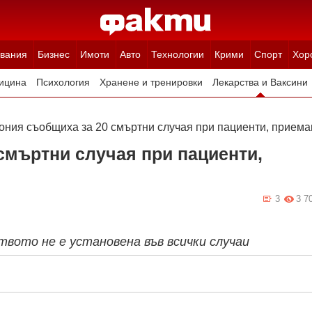
вания
Бизнес
Имоти
Авто
Технологии
Крими
Спорт
Хор
ицина
Психология
Хранене и тренировки
Лекарства и Ваксини
ония съобщиха за 20 смъртни случая при пациенти, прием
смъртни случая при пациенти,
3
3 7
твото не е установена във всички случаи