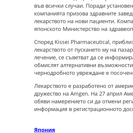
във всички случаи. Поради установе
компанията призова здравните завед
лекарството на нови пациенти. Компа
японското Министерство на здравеоп
Според Kissei Pharmaceutical, прибл
лекарството от пускането му на пазар
лечение, се съветват да се информир
обмислят алтернативни възможности
чернодробното увреждане е посочено
Лекарството е разработено от амери
дружество на Amgen. На 27 април Аме
обяви намерението си да отмени рег
информация в регистрационното доси
Япония