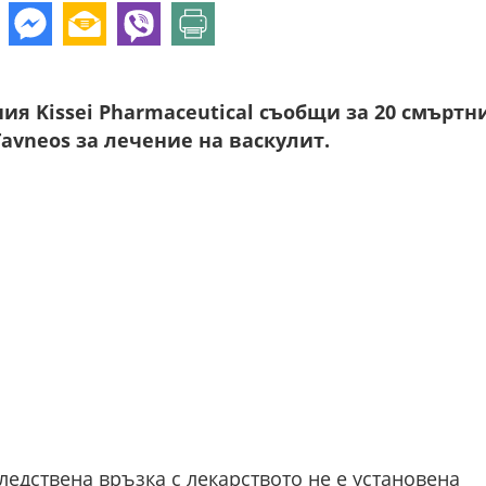
я Kissei Pharmaceutical съобщи за 20 смъртн
avneos за лечение на васкулит.
едствена връзка с лекарството не е установена