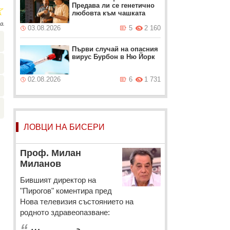
☆
Предава ли се генетично
любовта към чашката
а.
03.08.2026
5
2 160
Първи случай на опасния
вирус Бурбон в Ню Йорк
02.08.2026
6
1 731
ЛОВЦИ НА БИСЕРИ
Проф. Милан
Миланов
Бившият директор на
"Пирогов" коментира пред
Нова телевизия състоянието на
родното здравеопазване:
“