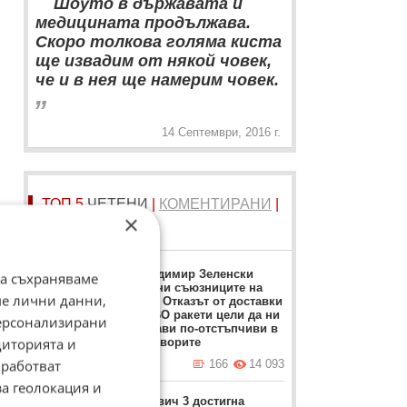
Шоуто в държавата и
медицината продължава.
Скоро толкова голяма киста
ще извадим от някой човек,
че и в нея ще намерим човек.
„
14 Септември, 2016 г.
ТОП 5
ЧЕТЕНИ
|
КОМЕНТИРАНИ
|
×
НОВИ
06
Володимир Зеленски
да съхраняваме
обвини съюзниците на
ме лични данни,
Киев: Отказът от доставки
на ПВО ракети цели да ни
персонализирани
направи по-отстъпчиви в
диторията и
преговорите
работват
днес в 12:37 ч.
166
14 093
за геолокация и
Москвич 3 достигна