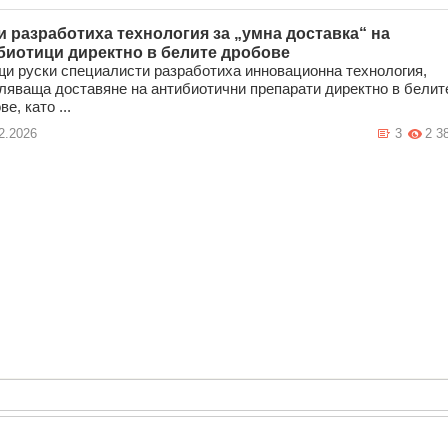
и разработиха технология за „умна доставка“ на
биотици директно в белите дробове
и руски специалисти разработиха инновационна технология,
ляваща доставяне на антибиотични препарати директно в белит
е, като ...
2.2026
3
2 3