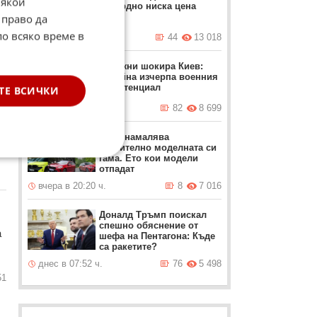
Някои
рекордно ниска цена
63
 право да
по всяко време в
днес в 17:23 ч.
44
13 018
Залужни шокира Киев:
Украйна изчерпа военния
си потенциал
ТЕ ВСИЧКИ
а
днес в 05:49 ч.
82
8 699
BMW намалява
50
значително моделната си
гама. Ето кои модели
отпадат
вчера в 20:20 ч.
8
7 016
Доналд Тръмп поискал
спешно обяснение от
а
шефа на Пентагона: Къде
са ракетите?
днес в 07:52 ч.
76
5 498
51