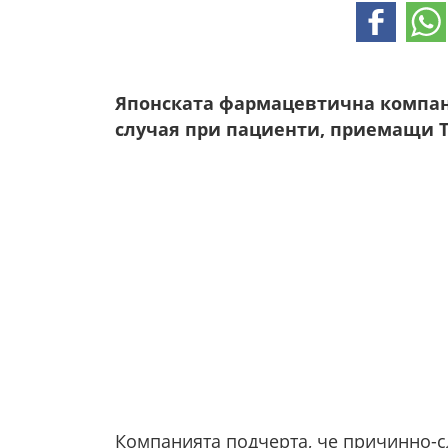
Японската фармацевтична компани
случая при пациенти, приемащи T
Компанията подчерта, че причинно-сл