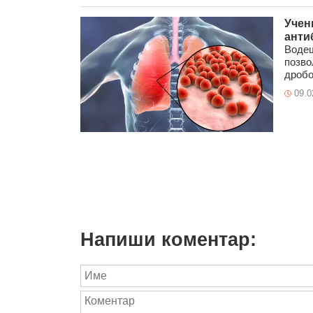
Учен
анти
Водещ
позво
дробов
09.0
Напиши коментар: