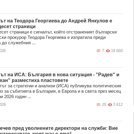
ът на Теодора Георгиева до Андрей Янкулов е
десет страници
есет страници е сигналът, който отстраненият български
ски прокурор Теодора Георгиева е изпратила преди
 до служебния ...
026
7
19 660
ът на ИСА: България в нова ситуация - "Радев" и
хан" разместиха пластовете
тът за стратегии и анализи (ИСА) публикува политическия
з за събитията в България, в Европа и в света през месец
 2026 годин ...
2026
20
3 612
ечев пред уволнените директори на служби: Вие
нтересувате, моят мач е друг!