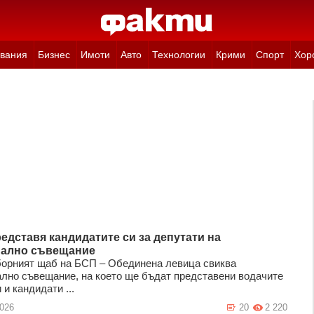
вания
Бизнес
Имоти
Авто
Технологии
Крими
Спорт
Хор
едставя кандидатите си за депутати на
ално съвещание
орният щаб на БСП – Обединена левица свиква
лно съвещание, на което ще бъдат представени водачите
 и кандидати ...
2026
20
2 220