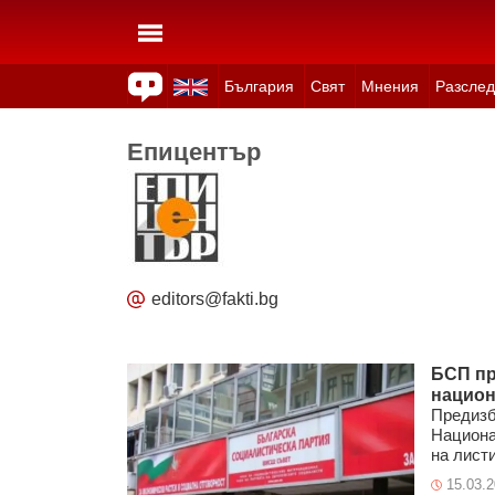
България
Свят
Мнения
Разслед
Здраве
Времето
Анкети
Вицове
Куизове
Епицентър
editors@fakti.bg
БСП пр
национ
Предизб
Национа
на листи
15.03.