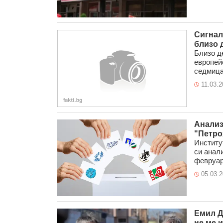
Сигнал
близо 
Близо д
европей
седмица
11.03.2
Анализ
"Петро
Институ
си анали
февруари
05.03.
Емил Д
не ме и