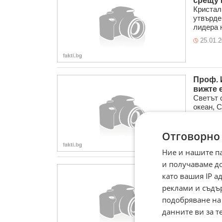
срещу 
Кристал
утвърде
лидера н
25.01.
Проф. 
вижте 
Светът 
океан, 
парче. ..
25.01.
Отговорно
Ние и нашите п
и получаваме д
Паси к
като вашия IP 
отгова
реклами и съдъ
По пово
предизв
подобряване на
написа в
данните ви за т
24.01.