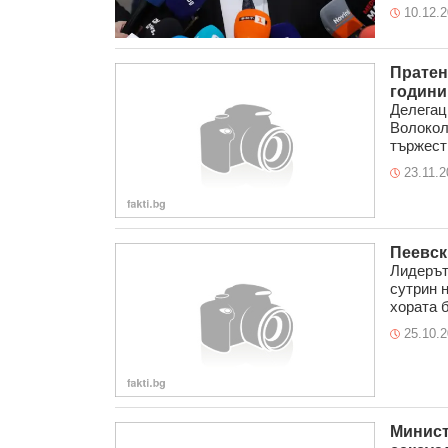
10.12.
Пратен
години
Делегац
Волокол
тържеств
23.11.2
Пеевск
Лидерът
сутрин 
хората б
25.10.
Минист