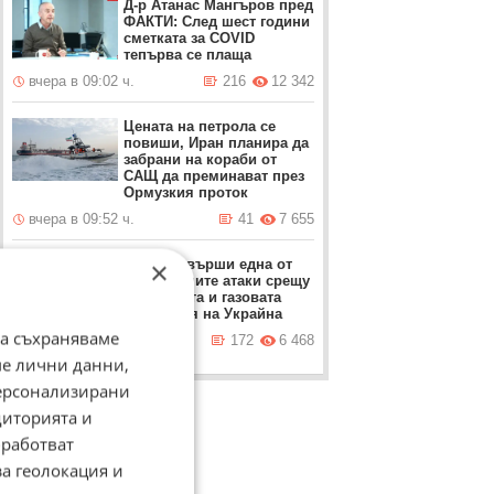
Д-р Атанас Мангъров пред
ФАКТИ: След шест години
сметката за COVID
тепърва се плаща
вчера в 09:02 ч.
216
12 342
Цената на петрола се
повиши, Иран планира да
забрани на кораби от
САЩ да преминават през
Ормузкия проток
вчера в 09:52 ч.
41
7 655
×
Русия извърши една от
най-големите атаки срещу
петролната и газовата
индустрия на Украйна
да съхраняваме
вчера в 21:39 ч.
172
6 468
ме лични данни,
персонализирани
диторията и
работват
за геолокация и