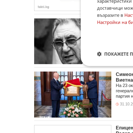
характеристики 
доставчици може
възразите в
Нас
Впечат
Настройки на б
IN MEMO
театър 
26.12.
ПОКАЖЕТЕ 
Симеон
Виетна
На 23 ок
генерал
партия н
31.10.
Епицен