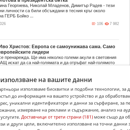
Йотова в президентска битка
ина Георгиева, Николай Младенов, Димитър Радев - тези
ни личности са били обсъждани в тесния кръг около
а ГЕРБ Бойко ...
2026
106
7 982
Иво Христов: Европа се самоунижава сама. Само
европейските лидери
се пренарежда. Ще има няколко големи акули в световния
САЩ искат да са най-голямата и да отръфат най-голямото
.
2026
68
6 101
 използване на вашите данни
артньори използваме бисквитки и подобни технологии, за 
остъп до информация на вашето устройство и да обработва
ъм Ризова: Надцени скромния ми капацитет да
адрес, уникални идентификатори и данни за сърфиране, за 
рям едновременно на няколко въпроса
ржание, измерване на реклами и съдържание, анализ на ау
д вчерашното ми участие в bTV (Лице в лице), което
ика нетърсен и неочакван публичен интерес и отзвук,
 услугите.
Доставчици от трети страни (181)
може също да об
ъв Фейсбук бив ...
ези и други цели, включително използване на точни данни 
2026
227
6 598