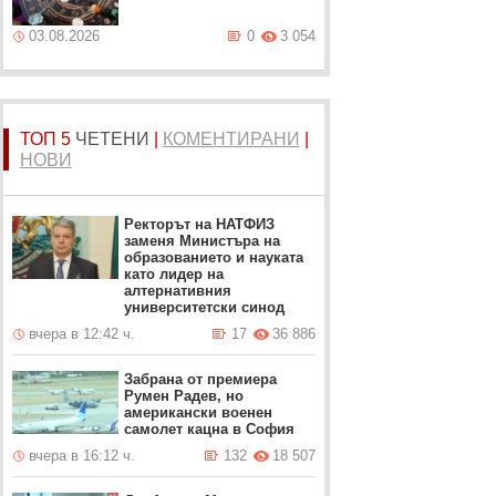
03.08.2026
0
3 054
ТОП 5
ЧЕТЕНИ
|
КОМЕНТИРАНИ
|
НОВИ
Ректорът на НАТФИЗ
заменя Министъра на
образованието и науката
като лидер на
алтернативния
университетски синод
вчера в 12:42 ч.
17
36 886
Забрана от премиера
Румен Радев, но
американски военен
самолет кацна в София
вчера в 16:12 ч.
132
18 507