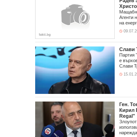
Радев 
Христо
Мащабна
Агенти 
на енерг
09.07.
Слави 
Партия 
е върхов
Слави Тр
15.01.
Ген. То
Кирил 
Regal"
Злоупотр
използв
нареждан