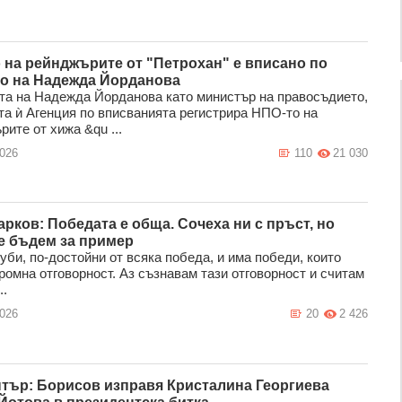
 на рейнджърите от "Петрохан" е вписано по
о на Надежда Йорданова
та на Надежда Йорданова като министър на правосъдието,
та ѝ Агенция по вписванията регистрира НПО-то на
ите от хижа &qu ...
2026
110
21 030
арков: Победата е обща. Сочеха ни с пръст, но
е бъдем за пример
уби, по-достойни от всяка победа, и има победи, които
ромна отговорност. Аз съзнавам тази отговорност и считам
..
2026
20
2 426
тър: Борисов изправя Кристалина Георгиева