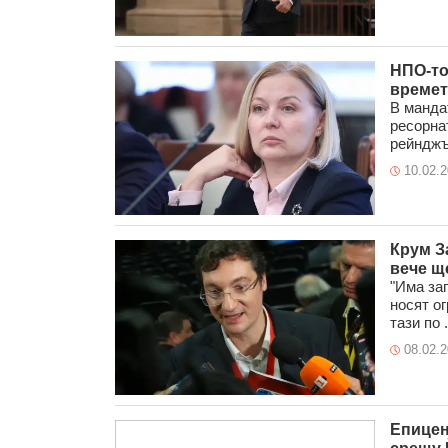
НПО-то
времет
В манда
ресорна
рейнджър
10.02.
Крум З
вече щ
"Има заг
носят ог
тази по .
08.02.
Епицен