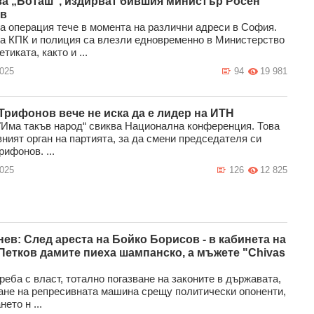
за „Боташ“, издирват бившия министър Росен
в
 операция тече в момента на различни адреси в София.
на КПК и полиция са влезли едновременно в Министерство
етиката, както и ...
2025
94
19 981
Трифонов вече не иска да е лидер на ИТН
"Има такъв народ“ свиква Национална конференция. Това
ният орган на партията, за да смени председателя си
ифонов. ...
2025
126
12 825
нев: След ареста на Бойко Борисов - в кабинета на
Петков дамите пиеха шампанско, а мъжете "Chivas
еба с власт, тотално погазване на законите в държавата,
ане на репресивната машина срещу политически опоненти,
ето н ...