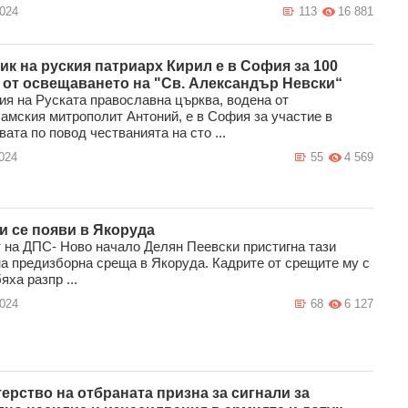
2024
113
16 881
ик на руския патриарх Кирил е в София за 100
 от освещаването на "Св. Александър Невски“
ия на Руската православна църква, водена от
амския митрополит Антоний, е в София за участие в
ата по повод честванията на сто ...
024
55
4 569
и се появи в Якоруда
 на ДПС- Ново начало Делян Пеевски пристигна тази
на предизборна среща в Якоруда. Кадрите от срещите му с
яха разпр ...
2024
68
6 127
ерство на отбраната призна за сигнали за