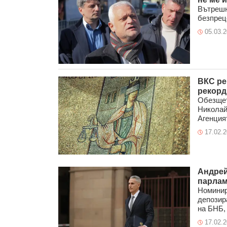
Вътрешн
безпреце
05.03.
ВКС ре
рекорд
Обезщет
Николай
Агeнцият
17.02.
Андрей
парлам
Номинир
депозир
на БНБ, 
17.02.