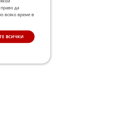
Някои
 право да
по всяко време в
ТЕ ВСИЧКИ