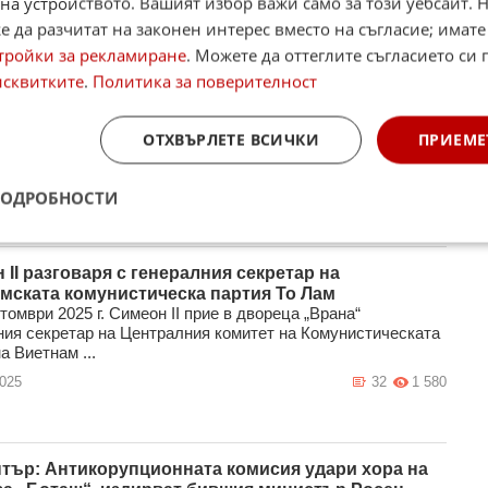
на устройството. Вашият избор важи само за този уебсайт. 
 да разчитат на законен интерес вместо на съгласие; имате
тройки за рекламиране
. Можете да оттеглите съгласието си 
ляваща личност!
исквитките
.
Политика за поверителност
RIAM На 27 декември, събота, от 11.00 ч., в Народния
„Иван Вазов“ в София се прощаваме ...
ОТХВЪРЛЕТЕ ВСИЧКИ
ПРИЕМЕ
2025
37
7 847
ПОДРОБНОСТИ
 II разговаря с генералния секретар на
мската комунистическа партия То Лам
томври 2025 г. Симеон II прие в двореца „Врана“
ния секретар на Централния комитет на Комунистическата
а Виетнам ...
2025
32
1 580
тър: Антикорупционната комисия удари хора на