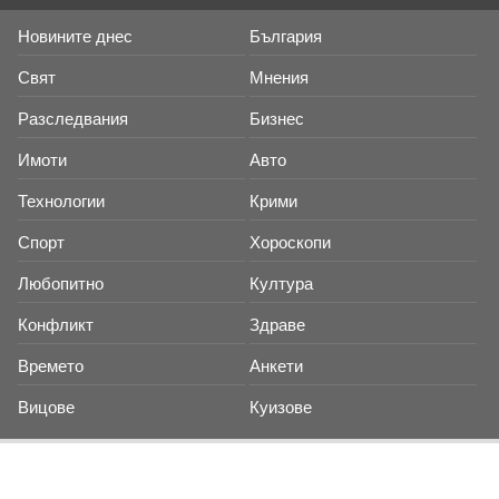
Новините днес
България
Свят
Мнения
Разследвания
Бизнес
Имоти
Авто
Технологии
Крими
Спорт
Хороскопи
Любопитно
Култура
Конфликт
Здраве
Времето
Анкети
Вицове
Куизове
RSS емисия
Четете ни в Google