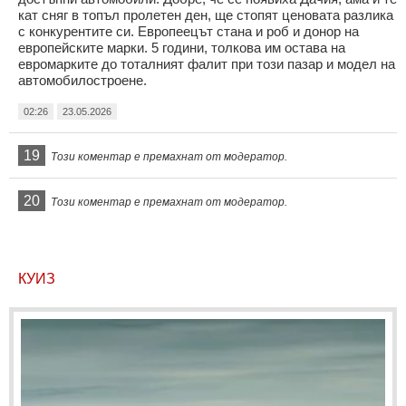
кат сняг в топъл пролетен ден, ще стопят ценовата разлика
с конкурентите си. Европеецът стана и роб и донор на
европейските марки. 5 години, толкова им остава на
евромарките до тоталният фалит при този пазар и модел на
автомобилостроене.
02:26
23.05.2026
19
Този коментар е премахнат от модератор.
20
Този коментар е премахнат от модератор.
КУИЗ