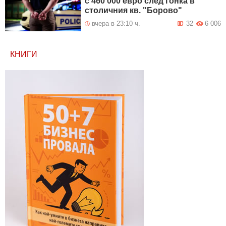
с 460 000 евро след гонка в
столичния кв. "Борово"
вчера в 23:10 ч.
32
6 006
КНИГИ