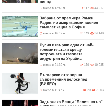
синод
вчера в 12:42 ч.
17
43 217
Забрана от премиера Румен
Радев, но американски военен
самолет кацна в София
вчера в 16:12 ч.
149
34 148
Русия извърши една от най-
големите атаки срещу
петролната и газовата
индустрия на Украйна
вчера в 21:39 ч.
179
10 035
Български отговор на
съвременния велосипед
(ВИДЕО)
вчера в 11:47 ч.
20
7 603
Задържаха Венци "Белия негър"