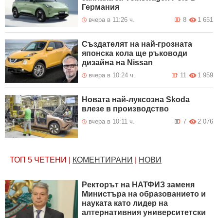
Германия
вчера в 11:26 ч.
8
1 651
Създателят на най-грозната
японска кола ще ръководи
дизайна на Nissan
вчера в 10:24 ч.
11
1 959
Новата най-луксозна Skoda
влезе в производство
вчера в 10:11 ч.
7
2 076
ТОП 5
ЧЕТЕНИ
|
КОМЕНТИРАНИ
|
НОВИ
Ректорът на НАТФИЗ заменя
Министъра на образованието и
науката като лидер на
алтернативния университетски