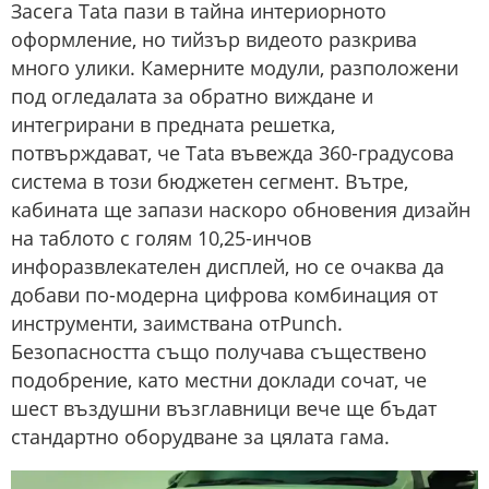
Засега Tata пази в тайна интериорното
оформление, но тийзър видеото разкрива
много улики. Камерните модули, разположени
под огледалата за обратно виждане и
интегрирани в предната решетка,
потвърждават, че Tata въвежда 360-градусова
система в този бюджетен сегмент. Вътре,
кабината ще запази наскоро обновения дизайн
на таблото с голям 10,25-инчов
инфоразвлекателен дисплей, но се очаква да
добави по-модерна цифрова комбинация от
инструменти, заимствана отPunch.
Безопасността също получава съществено
подобрение, като местни доклади сочат, че
шест въздушни възглавници вече ще бъдат
стандартно оборудване за цялата гама.