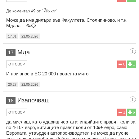
До коментар
#9
от "Ййххгг":
Може да има дилъри във Факултета, Столипиново, и т.н.
Мдааа….🥳😆
17:31
22.05.2026
Мда
17
0
1
ОТГОВОР
И при внос в ЕС 20 000 процента мито.
20:27
22.05.2026
Изапочваш
18
1
6
ОТГОВОР
да мислиш, като удариш чертата: индийците правят коли за
по 4-10к евро, китайците правят коли от 10к+ евро, само
Европата, утвърден автопроизводител не може да пусне
достъпни автомобили. Добре, че се появиха Дачия, ама и те