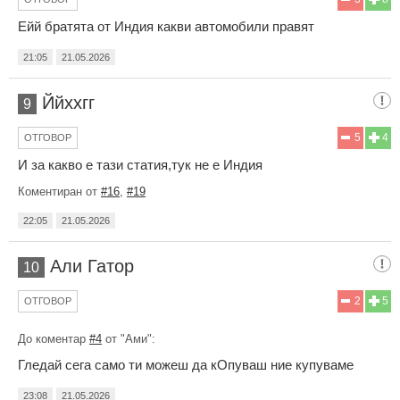
Ейй братята от Индия какви автомобили правят
21:05
21.05.2026
Ййххгг
9
5
4
ОТГОВОР
И за какво е тази статия,тук не е Индия
Коментиран от
#16
,
#19
22:05
21.05.2026
Али Гатор
10
2
5
ОТГОВОР
До коментар
#4
от "Ами":
Гледай сега само ти можеш да кОпуваш ние купуваме
23:08
21.05.2026