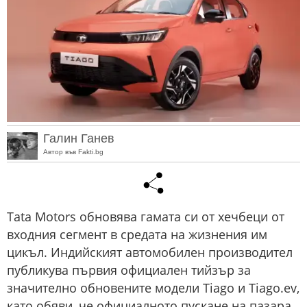
Галин Ганев
Автор във Fakti.bg
Tata Motors обновява гамата си от хечбеци от
входния сегмент в средата на жизнения им
цикъл. Индийският автомобилен производител
публикува първия официален тийзър за
значително обновените модели Tiago и Tiago.ev,
като обяви, че официалното пускане на пазара