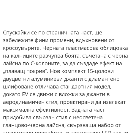
Спускайки се по страничната част, ще
забележите фини промени, вдъхновени от
кросоувърите. Черната пластмасова облицовка
на калниците разчупва боята, съчетана с черна
лайсна по С-колоните, за да създаде ефект на
„плаващ покрив“. Нов комплект 15-цолови
двуцветни алуминиеви джанти с диамантено
шлифоване отличава стандартния модел,
докато EV се движи с вложки за джанти в
аеродинамичен стил, проектирани да извлекат
максимална ефективност. Задната част
придобива свързан стил с неосветена
гланцово-черна лайсна, свързваща набор от
значително преработени вертикални LED задни