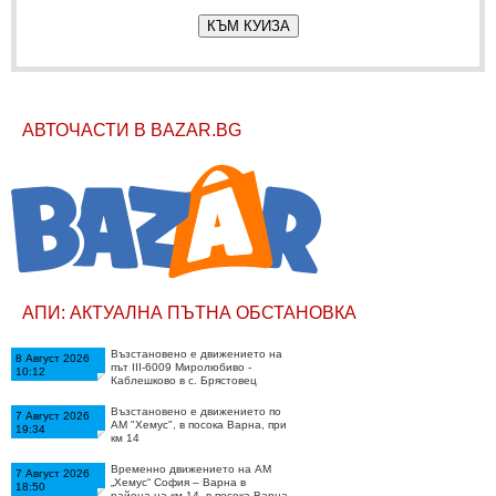
КЪМ КУИЗА
АВТОЧАСТИ В BAZAR.BG
АПИ: АКТУАЛНА ПЪТНА ОБСТАНОВКА
Възстановено е движението на
8 Август 2026
път III-6009 Миролюбиво -
10:12
Каблешково в с. Брястовец
Възстановено е движението по
7 Август 2026
АМ "Хемус", в посока Варна, при
19:34
км 14
Временно движението на АМ
7 Август 2026
„Хемус“ София – Варна в
18:50
района на км 14, в посока Варна