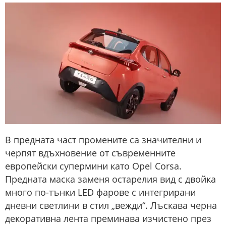
В предната част промените са значителни и
черпят вдъхновение от съвременните
европейски супермини като Opel Corsa.
Предната маска заменя остарелия вид с двойка
много по-тънки LED фарове с интегрирани
дневни светлини в стил „вежди“. Лъскава черна
декоративна лента преминава изчистено през