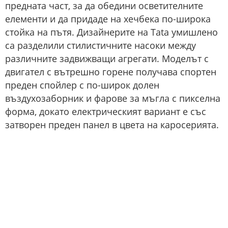
предната част, за да обедини осветителните
елементи и да придаде на хечбека по-широка
стойка на пътя. Дизайнерите на Tata умишлено
са разделили стилистичните насоки между
различните задвижващи агрегати. Моделът с
двигател с вътрешно горене получава спортен
преден спойлер с по-широк долен
въздухозаборник и фарове за мъгла с пикселна
форма, докато електрическият вариант е със
затворен преден панел в цвета на каросерията.