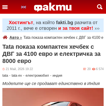
Хостингът
, на който
fakti.bg
разчита от
2011 г., вече е отворен
и за твоя сайт!
›››
Авто
»
Tata показа компактен хечбек с ДВГ за 4100 ев
Tata показа компактен хечбек с
ДВГ за 4100 евро и електричка за
8000 евро
21 Май, 2026 19:22
20
6 574
tata
-
tata ev
-
електромобил
-
индия
Моделите ще се продават единствено в Индия