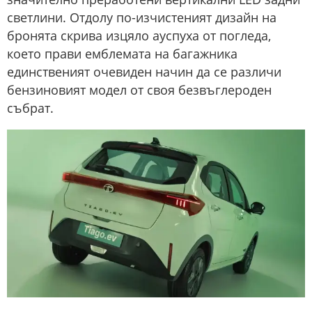
светлини. Отдолу по-изчистеният дизайн на
бронята скрива изцяло ауспуха от погледа,
което прави емблемата на багажника
единственият очевиден начин да се различи
бензиновият модел от своя безвъглероден
събрат.