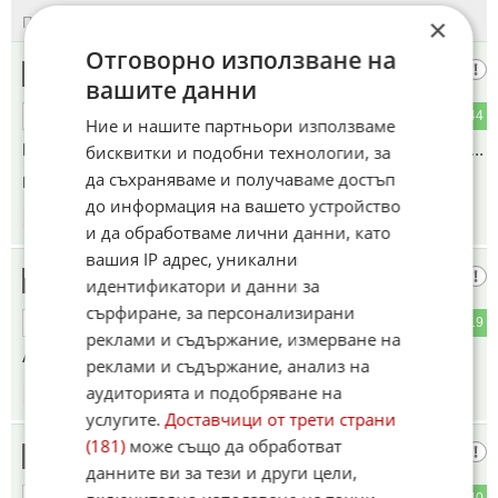
×
ПОСЛЕДНИ
ПЪРВИ
Отговорно използване на
ДрайвингПлежър
1
вашите данни
0
44
ОТГОВОР
Ние и нашите партньори използваме
Като си нямат Урсули да се грижат за тях ще произвеждат...
бисквитки и подобни технологии, за
да съхраняваме и получаваме достъп
Коментиран от
#12
до информация на вашето устройство
19:28
21.05.2026
и да обработваме лични данни, като
вашия IP адрес, уникални
В ИНДИЯ БЕЕНВЕТА НЯМА
2
идентификатори и данни за
сърфиране, за персонализирани
2
19
ОТГОВОР
реклами и съдържание, измерване на
АКУ НЕ ЗНЕТЕ ДА ВИ КАЖА....
реклами и съдържание, анализ на
аудиторията и подобряване на
19:33
21.05.2026
услугите.
Доставчици от трети страни
(181)
може също да обработват
Пич
3
данните ви за тези и други цели,
0
40
ОТГОВОР