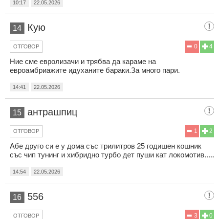
10:17
22.05.2026
Кую
14
0
4
ОТГОВОР
Ние сме евролизачи и трябва да караме на
евроамбриажите идуханите бараки.За много пари.
14:41
22.05.2026
антрашпиц
15
1
2
ОТГОВОР
Абе друго си е у дома със трилитров 25 годишен кошник
със чип тунинг и хибридно турбо дет пуши кат локомотив.....
14:54
22.05.2026
556
16
3
0
ОТГОВОР