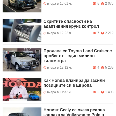
вчера в 13:01 ч.
5
2 075
Скритите опасности на
адаптивния круиз контрол
вчера в 12:22 ч.
7
2 212
Продава се Toyota Land Cruiser с
пробег от... един милион
километра
вчера в 12:12 ч.
4
5 289
Как Honda планира да засили
позициите си в Европа
вчера в 11:37 ч.
2
1 403
Новият Geely се оказа реална
заплаха за Volkswagen Polo в