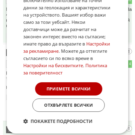
включително използване на точни
данни за геолокация и характеристики
Може би да не е нищо особено, но пък е много смислено! За
на устройството. Вашият избор важи
4000 евро ще ти осигурява придвижване няколко години, а
като гръмне двигателят хвърляй без да поправяш и вземай
само за този уебсайт. Някои
нова!!!
доставчици може да разчитат на
законен интерес вместо на съгласие;
19:34
21.05.2026
имате право да възразите в
Настройки
за рекламиране
. Можете да оттеглите
Ами
4
съгласието си по всяко време в
22
4
ОТГОВОР
Настройки на бисквитките
.
Политика
за поверителност
Копеите да копуват новички Тати ,все пак не са дялани с
теслата
Коментиран от
#10
ПРИЕМЕТЕ ВСИЧКИ
19:39
21.05.2026
ОТХВЪРЛЕТЕ ВСИЧКИ
ПОКАЖЕТЕ ПОДРОБНОСТИ
Фют
5