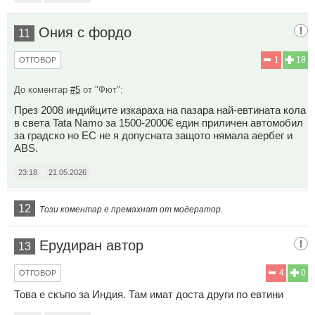
Ония с фордо
11
1
18
ОТГОВОР
До коментар
#5
от "Фют":
През 2008 индийците изкараха на пазара най-евтината кола
в света Tata Namo за 1500-2000€ един приличен автомобил
за градско но ЕС не я допусната защото нямала аербег и
АBS.
23:18
21.05.2026
12
Този коментар е премахнат от модератор.
Ерудиран автор
13
4
0
ОТГОВОР
Това е скъпо за Индия. Там имат доста други по евтини