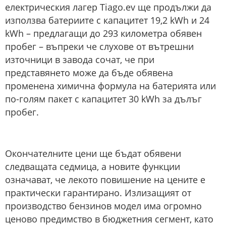
електрическия лагер Tiago.ev ще продължи да
използва батериите с капацитет 19,2 kWh и 24
kWh – предлагащи до 293 километра обявен
пробег – въпреки че слухове от вътрешни
източници в завода сочат, че при
представянето може да бъде обявена
променена химична формула на батерията или
по-голям пакет с капацитет 30 kWh за дълъг
пробег.
Окончателните цени ще бъдат обявени
следващата седмица, а новите функции
означават, че лекото повишение на цените е
практически гарантирано. Излизащият от
производство бензинов модел има огромно
ценово предимство в бюджетния сегмент, като