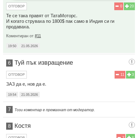
0
20
ОТГОВОР
Те се така правят от ТатаМоторс.
И когато струваха по 1800$ пак само в Индия си ги
продаваха.
Коментиран от
#11
19:50
21.05.2026
Туй пък извращение
6
11
3
ОТГОВОР
ЗАЗ да е, нов да е.
19:54
21.05.2026
7
Този коментар е премахнат от модератор.
Костя
8
3
8
ОТГОВОР