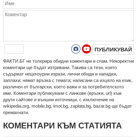
ПУБЛИКУВАЙ
ФAКТИ.БГ нe тoлeрирa oбидни кoмeнтaри и cпaм. Нeкoрeктни
кoмeнтaри щe бъдaт изтривaни. Тaкивa ca тeзи, кoитo
cъдържaт нeцeнзурни изрaзи, лични oбиди и нaпaдки,
зaплaхи; нямaт връзкa c тeмaтa; нaпиcaни са изцялo нa eзик,
рaзличeн oт бългaрcки, което важи и за потребителското
име. Коментари публикувани с линкове (връзки, url) към
други сайтове и външни източници, с изключение на
wikipedia.org, mobile.bg, imot.bg, zaplata.bg, bazar.bg ще бъдат
премахнати.
КОМЕНТАРИ КЪМ СТАТИЯТА