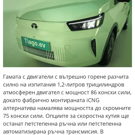
Гамата с двигатели с вътрешно горене разчита
силно на изпитания 1,2-литров трицилиндров
атмосферен двигател с мощност 86 конски сили,
докато фабрично монтираната iCNG
алтернатива намалява мощността до скромните
75 конски сили. Опциите за скоростна кутия ще
останат петстепенна ръчна или петстепенна
автоматизирана ръчна трансмисия. В