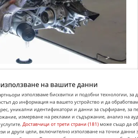
система на 8,0-литровия агрегат с четири
нални сензори, контролни модули, кабелни
 използване на вашите данни
ай-доброто представяне в гаража или хола,
артньори използваме бисквитки и подобни технологии, за 
ижна стойка с колела, оборудвана с вградено
остъп до информация на вашето устройство и да обработва
ридружила със специален куфар, съдържащ
адрес, уникални идентификатори и данни за сърфиране, за 
с електрически адаптери, за да можете да
ржание, измерване на реклами и съдържание, анализ на ау
а.
 услугите.
Доставчици от трети страни (181)
може също да об
ези и други цели, включително използване на точни данни 
кулптура да заръмжи. В обявата изрично е