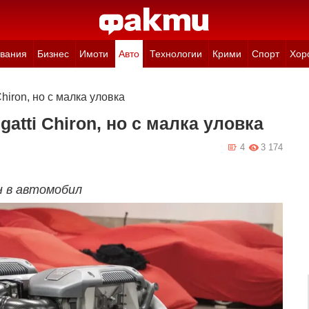
вания
Бизнес
Имоти
Авто
Технологии
Крими
Спорт
Хор
hiron, но с малка уловка
atti Chiron, но с малка уловка
4
3 174
н в автомобил