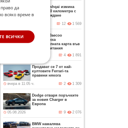
Някои
Nissan Qashqai измина
 право да
близо 2000 километра с
по всяко време в
едно зареждане
вчера в 11:58 ч.
12
1 569
Omoda и Jaecoo
ТЕ ВСИЧКИ
пренаредиха
автомобилната карта във
Великобритания
вчера в 11:15 ч.
4
1 891
Продават се 7 от най-
култовите Ferrari-та
правени някога
вчера в 11:05 ч.
2
1 309
Dodge отваря поръчките
за новия Charger в
Европа
05.08.2026
9
2 076
BMW намалява