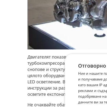
Двигателят показва отблизо сложната 
турбокомпресора, допълнена с ориги
Отговорно
снопове и структурни елементи. За н
Ние и нашите п
цялото оборудване почива върху подв
и получаваме д
LED осветление. Bugatti дори го е п
като вашия IP 
инструкции за разопаковане, заедно 
реклами и съдъ
осветите експоната навсякъде по свет
подобряване на
данните ви за т
Не очаквайте обаче тази механична с