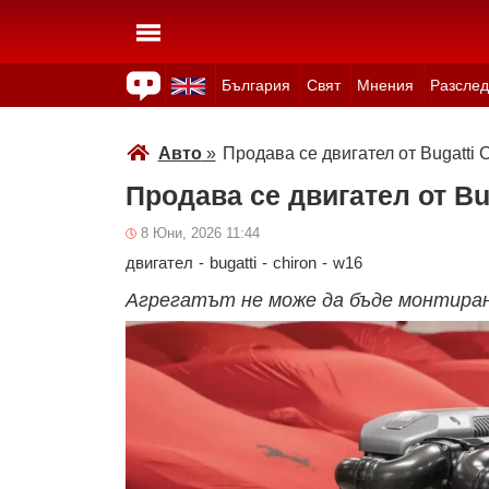
България
Свят
Мнения
Разслед
Здраве
Времето
Анкети
Вицове
Куизове
Авто
»
Продава се двигател от Bugatti C
Продава се двигател от Bug
8 Юни, 2026 11:44
двигател
-
bugatti
-
chiron
-
w16
Агрегатът не може да бъде монтира