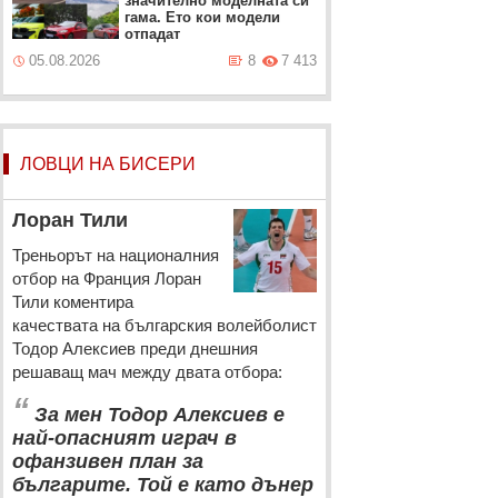
значително моделната си
гама. Ето кои модели
отпадат
05.08.2026
8
7 413
ЛОВЦИ НА БИСЕРИ
Лоран Тили
Треньорът на националния
отбор на Франция Лоран
Тили коментира
качествата на българския волейболист
Тодор Алексиев преди днешния
решаващ мач между двата отбора:
“
За мен Тодор Алексиев е
най-опасният играч в
офанзивен план за
българите. Той е като дънер