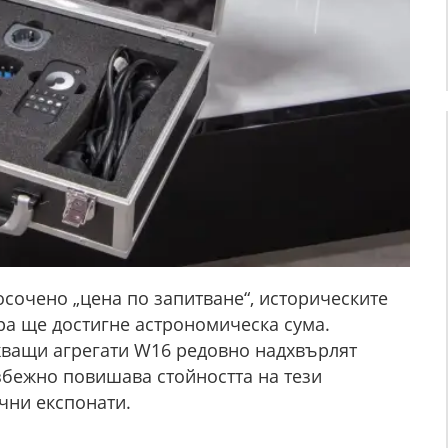
сочено „цена по запитване“, историческите
ура ще достигне астрономическа сума.
жващи агрегати W16 редовно надхвърлят
избежно повишава стойността на тези
чни експонати.