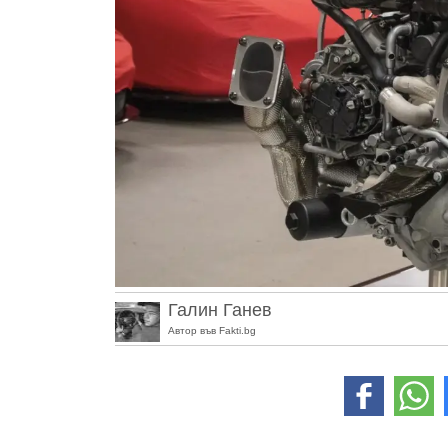
Галин Ганев
Автор във Fakti.bg