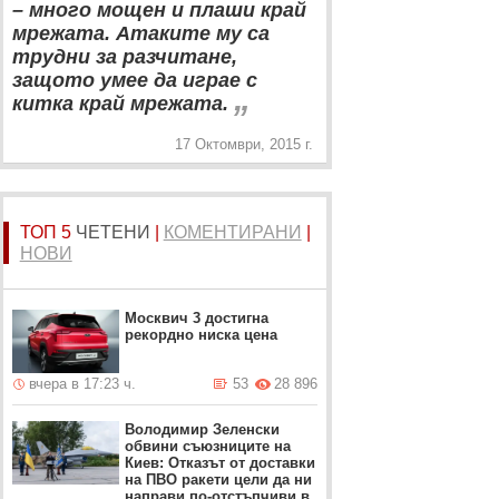
– много мощен и плаши край
мрежата. Атаките му са
трудни за разчитане,
защото умее да играе с
„
китка край мрежата.
17 Октомври, 2015 г.
ТОП 5
ЧЕТЕНИ
|
КОМЕНТИРАНИ
|
НОВИ
Москвич 3 достигна
рекордно ниска цена
вчера в 17:23 ч.
53
28 896
Володимир Зеленски
обвини съюзниците на
Киев: Отказът от доставки
на ПВО ракети цели да ни
направи по-отстъпчиви в