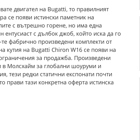
вате двигател на Bugatti, то правилният
ра се появи истински паметник на
лите с вътрешно горене, но има една
 ентусиаст с дълбок джоб, който иска да го
12-те фабрично произведени комплекти от
 кутия на Bugatti Chiron W16 се появи на
 ограничения за продажба. Произведени
и в Молсхайм за глобални шоуруми и
, тези редки статични експонати почти
ето прави тази конкретна оферта истинска