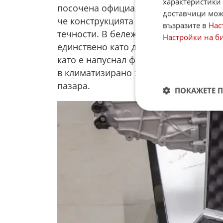
характеристики 
посочена официална документация от 
доставчици може
че конструкцията е напълно очистен
възразите в
Нас
течности. В бележката от фабриката 
Настройки на б
единствено като декоративен елемент
като е напуснал фабриката през 2024 
в климатизирано хранилище, преди н
пазара.
ПОКАЖЕТЕ 