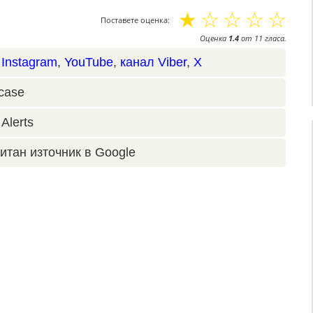
☆
☆
☆
☆
☆
Поставете оценка:
Оценка
1.4
от
11
гласа.
,
Instagram
,
YouTube
,
канал Viber
,
X
case
Alerts
итан източник в Google