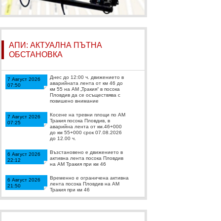
АПИ: АКТУАЛНА ПЪТНА
ОБСТАНОВКА
Днес до 12:00 ч. движението в
7 Август 2026
аварийната лента от км 46 до
07:50
км 55 на АМ „Тракия“ в посока
Пловдив да се осъществява с
повишено внимание
Косене на тревни площи по АМ
7 Август 2026
Тракия посока Пловдив, в
07:25
аварийна лента от км.46+000
до км 55+000 срок 07.08.2026
до 12.00 ч.
Възстановено е движението в
6 Август 2026
активна лента посока Пловдив
22:12
на АМ Тракия при км 46
Временно е ограничена активна
6 Август 2026
лента посока Пловдив на АМ
21:50
Тракия при км 46
Възстановено е движението за
6 Август 2026
МПС над 12т на АМ Тракия
20:50
посока Пловдив.