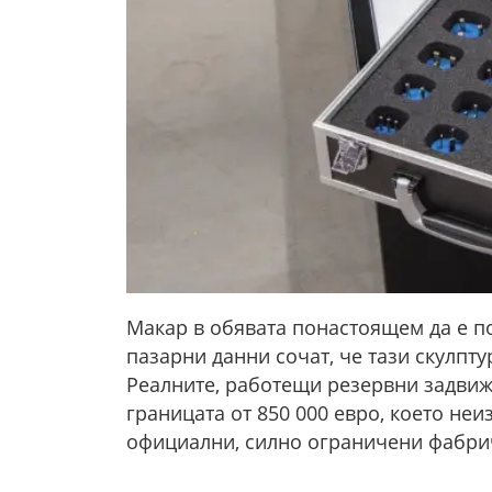
Макар в обявата понастоящем да е по
пазарни данни сочат, че тази скулпт
Реалните, работещи резервни задви
границата от 850 000 евро, което не
официални, силно ограничени фабри