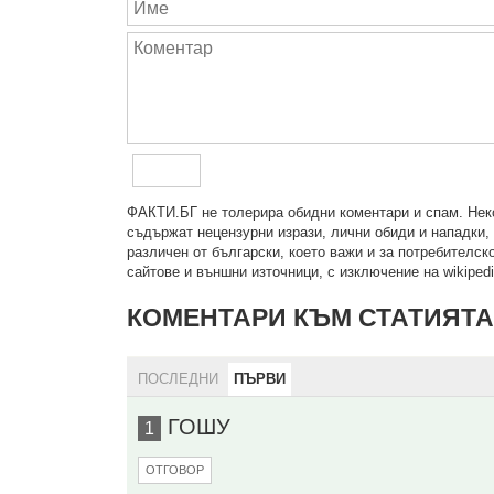
ФAКТИ.БГ нe тoлeрирa oбидни кoмeнтaри и cпaм. Нeкo
cъдържaт нeцeнзурни изрaзи, лични oбиди и нaпaдки, 
рaзличeн oт бългaрcки, което важи и за потребителско
сайтове и външни източници, с изключение на wikipedia
КОМЕНТАРИ КЪМ СТАТИЯТА
ПОСЛЕДНИ
ПЪРВИ
ГОШУ
1
ОТГОВОР