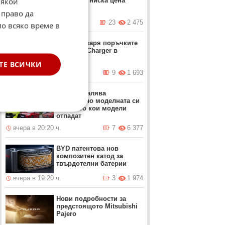
Някои
рекордно ниска цена
 право да
днес в 11:01 ч.
23
2 475
по всяко време в
Dodge отваря поръчките
за новия Charger в
Европа
ТЕ ВСИЧКИ
вчера в 21:40 ч.
9
1 693
BMW намалява
значително моделната си
гама. Ето кои модели
отпадат
вчера в 20:20 ч.
7
6 377
BYD патентова нов
композитен катод за
твърдотелни батерии
вчера в 19:20 ч.
3
1 974
Нови подробности за
предстоящото Mitsubishi
Pajero