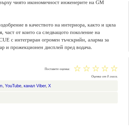
 върху чиято икономичност инженерите на GM
одобрение в качеството на интериора, както и цяла
, част от които са следващото поколение на
CUE с интегриран огромен тъчскрийн, аларма за
дар и прожекционен дисплей пред водача.
☆
☆
☆
☆
☆
Поставете оценка:
Оценка
от
0
гласа.
am
,
YouTube
,
канал Viber
,
X