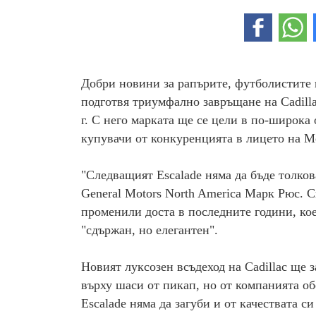
Добри новини за рапърите, футболистите и
подготвя триумфално завръщане на Cadilla
г. С него марката ще се цели в по-широка
купувачи от конкуренцията в лицето на Me
"Следващият Escalade няма да бъде толков
General Motors North America Марк Рюс. Сп
променили доста в последните години, кое
"сдържан, но елегантен".
Новият луксозен всъдеход на Cadillac ще 
върху шаси от пикап, но от компанията о
Escalade няма да загуби и от качествата с