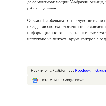
да се монтират мощни V-образни осмаци,
работят усилено.
От Cadillac обещават също чувствително п
плеяда високотехнологични нововъведения
информационно-развлекателната система 
напускане на лентата, круиз контрол с ра
Новините на Fakti.bg – във
Facebook
,
Instagr
Четете ни и в Google News