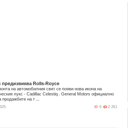
c предизвиква Rolls-Royce
зонта на автомобилния свят се появи нова икона на
еския лукс - Cadillac Celestiq . General Motors официално
 продажбите на т ...
2025
6
2 261