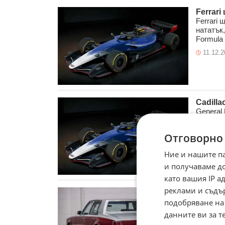
Ferrari
Ferrari 
нататък
Formula 
11.12.2
Cadilla
General
през 202
америка
Отговорно
26.11.2
Ние и нашите п
и получаваме д
като вашия IP 
реклами и съдъ
Продав
Седан Ca
подобряване на
аукцион
данните ви за т
на този C