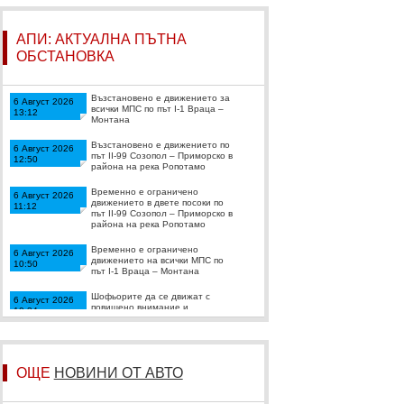
АПИ: АКТУАЛНА ПЪТНА
ОБСТАНОВКА
Възстановено е движението за
6 Август 2026
всички МПС по път I-1 Враца –
13:12
Монтана
Възстановено е движението по
6 Август 2026
път II-99 Созопол – Приморско в
12:50
района на река Ропотамо
Временно е ограничено
6 Август 2026
движението в двете посоки по
11:12
път II-99 Созопол – Приморско в
района на река Ропотамо
Временно е ограничено
6 Август 2026
движението на всички МПС по
10:50
път I-1 Враца – Монтана
Шофьорите да се движат с
6 Август 2026
повишено внимание и
10:34
съобразена скорост по АМ
„Струма“ при км 56 в района на
тунел „Блатино“
Възстановено е движението при
6 Август 2026
ОЩЕ
НОВИНИ ОТ АВТО
км 62 на АМ „Тракия“ в посока
09:34
Пловдив