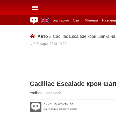
България
Свят
Мнения
Разслед
Здраве
Времето
Анкети
Вицове
Куизове
Авто
»
Cadillac Escalade крои шапка на
9 Януари, 2013 10:22
Cadillac Escalade крои ша
cadillac
-
escalade
екип на Факти.бг
Да извадим фактите наяве