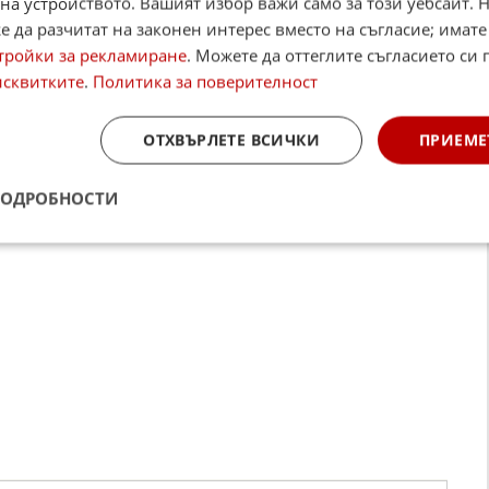
на устройството. Вашият избор важи само за този уебсайт. 
024
1
3 085
 да разчитат на законен интерес вместо на съгласие; имате
тройки за рекламиране
. Можете да оттеглите съгласието си 
исквитките
.
Политика за поверителност
укърбърг разкри каква кола кара
ОТХВЪРЛЕТЕ ВСИЧКИ
ПРИЕМЕ
кърбърг, главен изпълнителен директор на Meta,
дък се появява на първите страници на вестниците заради
 си да подобри публичн ...
ПОДРОБНОСТИ
2024
24
5 925