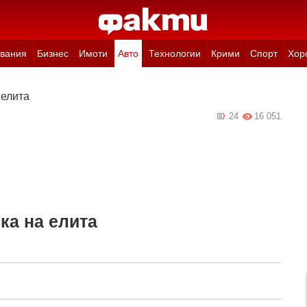
вания
Бизнес
Имоти
Авто
Технологии
Крими
Спорт
Хор
 елита
24
16 051
пка на елита