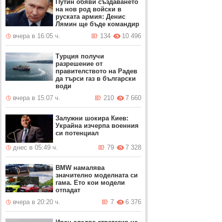
Путин обяви създаването
на нов род войски в
руската армия: Денис
Лямин ще бъде командир
вчера в 16:05 ч.
134
10 496
Турция получи
разрешение от
правителството на Радев
да търси газ в български
води
вчера в 15:07 ч.
210
7 660
Залужни шокира Киев:
Украйна изчерпа военния
си потенциал
днес в 05:49 ч.
79
7 328
BMW намалява
значително моделната си
гама. Ето кои модели
отпадат
вчера в 20:20 ч.
7
6 376