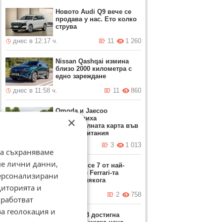
Възстановено е движението на
6 Август 2026
АМ Тракия при км 62 посока
Новото Audi Q9 вече се
00:34
Пловдив
продава у нас. Ето колко
струва
Временно се ограничава
5 Август 2026
движението в една лента на АМ
23:50
днес в 12:17 ч.
11
1 260
Тракия при км 62 посока Пловдив
Възстановено движението по
5 Август 2026
Nissan Qashqai измина
път III-1082 Кресна- Рибник
23:12
близо 2000 километра с
едно зареждане
днес в 11:58 ч.
11
860
Omoda и Jaecoo
пренаредиха
×
автомобилната карта във
Великобритания
днес в 11:15 ч.
3
1 013
да съхраняваме
ме лични данни,
Продават се 7 от най-
култовите Ferrari-та
персонализирани
правени някога
диторията и
днес в 11:05 ч.
2
758
работват
за геолокация и
Москвич 3 достигна