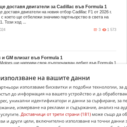
 ще доставя двигатели за Cadillac във Formula 1
ще доставя двигатели на новия отбор Cadillac F1 от 2026 г.
, с което ще отбележи значимо партньорство в света на
1. Този ход ...
024
3
1 573
c и GM влизат във Formula 1
 Motors ще направи своя дългоочакван дебют във Formula 1
6 г. След години на спекулации и неуспешни опити
нският автомобилен ...
 използване на вашите данни
024
2
2 442
артньори използваме бисквитки и подобни технологии, за 
остъп до информация на вашето устройство и да обработва
адрес, уникални идентификатори и данни за сърфиране, за 
ржание, измерване на реклами и съдържание, анализ на ау
а се последната кола на Елвис Пресли
dillac Seville от 1977 година се предлага на търг в
 услугите.
Доставчици от трети страни (181)
може също да об
на къща Bonhams. Любопитното е, че първият собственик
ези и други цели, включително използване на точни данни 
adillac е не кой ...