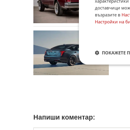
характеристики 
04.11.2
доставчици може
възразите в
Нас
Настройки на б
Марк З
Марк Зу
напосле
усилията
ПОКАЖЕТЕ 
03.10.
Напиши коментар: