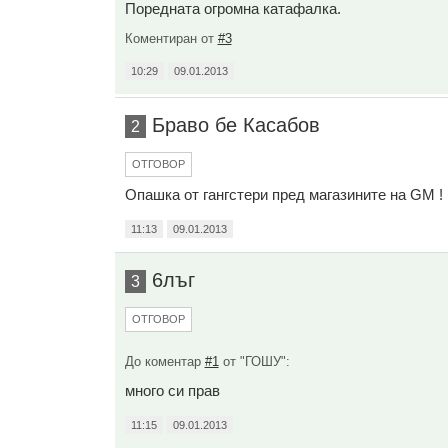
Поредната огромна катафалка.
Коментиран от
#3
10:29
09.01.2013
Браво бе Касабов
2
ОТГОВОР
Опашка от гангстери пред магазините на GM !
11:13
09.01.2013
6лъг
3
ОТГОВОР
До коментар
#1
от "ГОШУ":
много си прав
11:15
09.01.2013