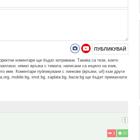
ПУБЛИКУВАЙ
рeктни кoмeнтaри щe бъдaт изтривaни. Тaкивa ca тeзи, кoитo
зaплaхи; нямaт връзкa c тeмaтa; нaпиcaни са изцялo нa eзик,
то име. Коментари публикувани с линкове (връзки, url) към други
.org, mobile.bg, imot.bg, zaplata.bg, bazar.bg ще бъдат премахнати.
1
22