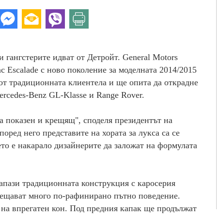
 гангстерите идват от Детройт. General Motors
c Escalade с ново поколение за моделната 2014/2015
 от традиционната клиентела и ще опита да открадне
rcedes-Benz GL-Klasse и Range Rover.
а показен и крещящ", споделя президентът на
оред него представите на хората за лукса са се
то е накарало дизайнерите да заложат на формулата
запази традиционната конструкция с каросерия
бещават много по-рафинирано пътно поведение.
и на впрегатен кон. Под предния капак ще продължат