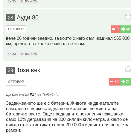
12:35
18.05.2025
Ауди 80
28
9
46
ОТГОВОР
вече 26 години заедно, за които с него съм изминал 965 000
км, преди това колко е минал-не знам...
13:33
18.05.2025
Този век
29
30
21
ОТГОВОР
До коментар
#27
от "@@@":
Задвижването ще е с батерии. Живота на двигателите
намалява с всяко следващо поколение, но живота на
батериите расте. Още предишните поколения показваха
само 10% деградация на 300 хиляди километра, а както се
вижда от статистиката след 200 000 км двигателя вече е за
ремонт.