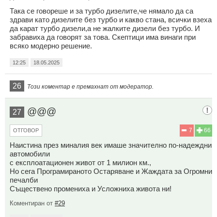
Така се говореше и за турбо дизелите,че нямало да са
здрави като дизелите без турбо и какво стана, всички взеха
да карат турбо дизели,а не жалките дизели без турбо. И
забравиха да говорят за това. Скептици има винаги при
всяко модерно решение.
12:25
18.05.2025
26
Този коментар е премахнат от модератор.
@@@
27
7
66
ОТГОВОР
Наистина през миналия век имаше значително по-надеждни
автомобили
с експлоатационен живот от 1 милион км.,
Но сега Програмираното Остаряване и Жаждата за Огромни
печалби
Съществено промениха и Усложниха живота ни!
Коментиран от
#29