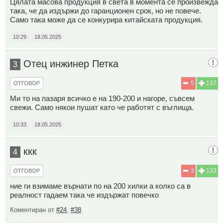
Цялата масова продукция в света в момента се произвежда
така, че да издържи до гаранционен срок, но не повече.
Само така може да се конкурира китайската продукция.
10:29
18.05.2025
Отец инжинер Петка
3
5
137
ОТГОВОР
Ми то на пазаря всичко е на 190-200 и нагоре, съвсем
свежи. Само някои пушат като че работят с въглища.
10:33
18.05.2025
ккк
4
3
133
ОТГОВОР
ние ги взимаме върнати по на 200 хилки а колко са в
реалност гадаем така че издържат повечко
Коментиран от
#24
,
#38