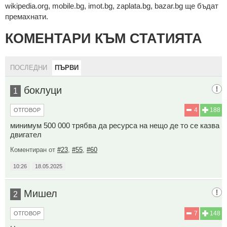
wikipedia.org, mobile.bg, imot.bg, zaplata.bg, bazar.bg ще бъдат
премахнати.
КОМЕНТАРИ КЪМ СТАТИЯТА
ПОСЛЕДНИ
ПЪРВИ
боклуци
1
4
188
ОТГОВОР
минимум 500 000 трябва да ресурса на нещо де то се казва
двигател
Коментиран от
#23
,
#55
,
#60
10:26
18.05.2025
Мишел
2
7
148
ОТГОВОР