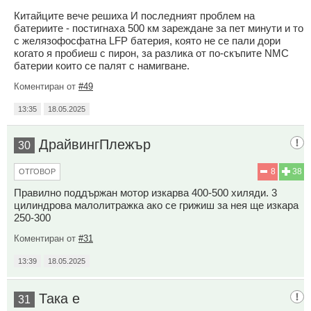
Китайците вече решиха И последният проблем на
батериите - постигнаха 500 км зареждане за пет минути и то
с желязофосфатна LFP батерия, която не се пали дори
когато я пробиеш с пирон, за разлика от по-скъпите NMC
батерии които се палят с намигване.
Коментиран от
#49
13:35
18.05.2025
ДрайвингПлежър
30
8
38
ОТГОВОР
Правилно поддържан мотор изкарва 400-500 хиляди. 3
цилиндрова малолитражка ако се грижиш за нея ще изкара
250-300
Коментиран от
#31
13:39
18.05.2025
Така е
31