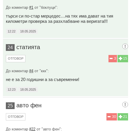
До коментар
#1
от "боклуци":
търси си по-стар мерцедес…на тях има дават на тия
километри проверка за разхлабване на веригата!!!
12:22
18.05.2025
статията
24
3
15
ОТГОВОР
До коментар
#4
от "ккк":
не е за 20 годишни а за съвременни!
12:23
18.05.2025
авто фен
25
30
21
ОТГОВОР
До коментар
#22
от "авто фен":