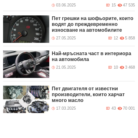
03.06.2025
15
47 535
Пет грешки на шофьорите, които
водят до преждевременно
износване на автомобилите
27.05.2025
12
5 858
Най-мръсната част в интериора
на автомобила
21.05.2025
10
3 468
Пет двигателя от известни
производители, които харчат
много масло
17.03.2025
43
70 001