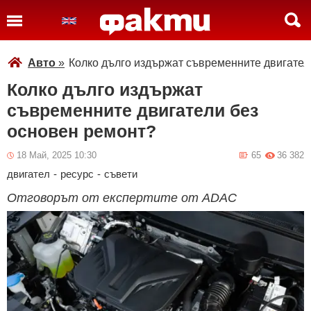
Авто
»
Колко дълго издържат съвременните двигател
Колко дълго издържат
съвременните двигатели без
основен ремонт?
18 Май, 2025 10:30
65
36 382
двигател
-
ресурс
-
съвети
Отговорът от експертите от ADAC