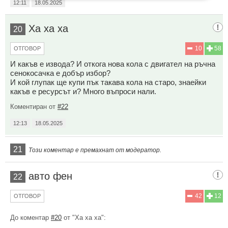
12:11
18.05.2025
Ха ха ха
20
10
58
ОТГОВОР
И какъв е извода? И откога нова кола с двигател на ръчна
сенокосачка е добър избор?
И кой глупак ще купи пък такава кола на старо, знаейки
какъв е ресурсът и? Много въпроси нали.
Коментиран от
#22
12:13
18.05.2025
21
Този коментар е премахнат от модератор.
авто фен
22
42
12
ОТГОВОР
До коментар
#20
от "Ха ха ха":