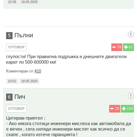
10:36
18.05.2025
Пълни
5
78
61
ОТГОВОР
глупости! При правилна подръжка и днешните двигатели
карат по 500-600000 км!
Коментиран от
#10
10:52
18.05.2025
Пич
6
10
183
ОТГОВОР
Цитирам приятел :
- Ако някога стотици инженери мислеха как автомобила да
е вечен , сега хиляди инженери мислят как всичко да се
скапе , когато изтече гаранцията !