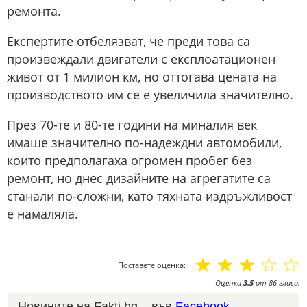
ремонта.
Експертите отбелязват, че преди това са
произвеждали двигатели с експлоатационен
живот от 1 милион км, но оттогава цената на
производството им се е увеличила значително.
През 70-те и 80-те години на миналия век
имаше значително по-надеждни автомобили,
които предполагаха огромен пробег без
ремонт, но днес дизайните на агрегатите са
станали по-сложни, като тяхната издръжливост
е намаляла.
☆
☆
☆
☆
☆
Поставете оценка:
Оценка
3.5
от
86
гласа.
Новините на Fakti.bg – във
Facebook
,