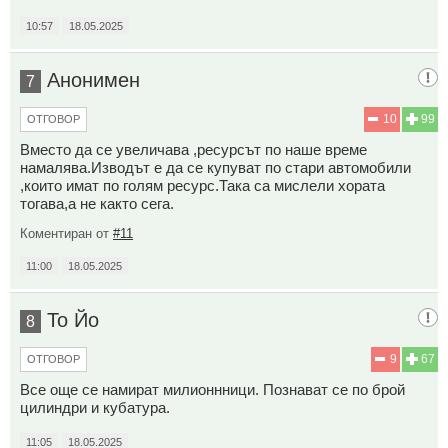
10:57
18.05.2025
Анонимен
7
10
99
ОТГОВОР
Вместо да се увеличава ,ресурсът по наше време
намалява.Изводът е да се купуват по стари автомобили
,които имат по голям ресурс.Така са мислели хората
тогава,а не както сега.
Коментиран от
#11
11:00
18.05.2025
То Йо
8
9
67
ОТГОВОР
Все още се намират милионнници. Познават се по брой
цилиндри и кубатура.
11:05
18.05.2025