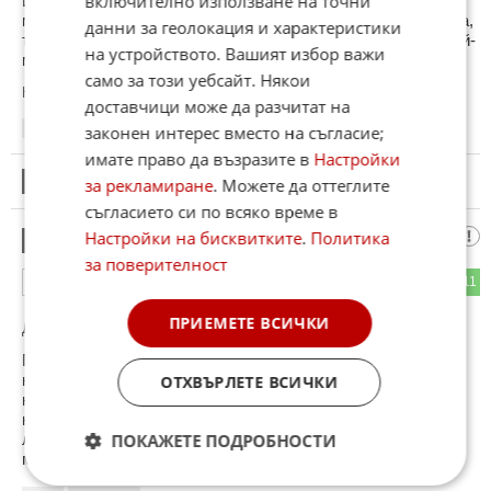
включително използване на точни
Извинявам се, Хонда 1.0 VTEC дори генерира 130 коня и е
много здрав мотор без доказани проблеми с надеждността,
данни за геолокация и характеристики
тоест най-мощният 1.0 мотор на пазара, Хонда изкарва най-
на устройството. Вашият избор важи
много коне от 1.0 мотор и е най-здрав същевременно.
само за този уебсайт. Някои
Коментиран от
#44
доставчици може да разчитат на
11:55
18.05.2025
законен интерес вместо на съгласие;
имате право да възразите в
Настройки
18
за рекламиране
. Можете да оттеглите
Този коментар е премахнат от модератор.
съгласието си по всяко време в
авто фен
Настройки на бисквитките
.
Политика
19
за поверителност
44
11
ОТГОВОР
ПРИЕМЕТЕ ВСИЧКИ
До коментар
#18
от "Васил":
Пълен мит и предубеждения,без никакви доказателства,
напротив, вече тези двигатели навъртяха пробег и нямат
ОТХВЪРЛЕТЕ ВСИЧКИ
никакви проблеми,затова пиша за тях. Абсолютно същата
надеждност като по-големите мотори. Ти изобщо мислиш
ли,че Хонда ще направи строшен мотор? Те нямат слаб
ПОКАЖЕТЕ ПОДРОБНОСТИ
мотор.