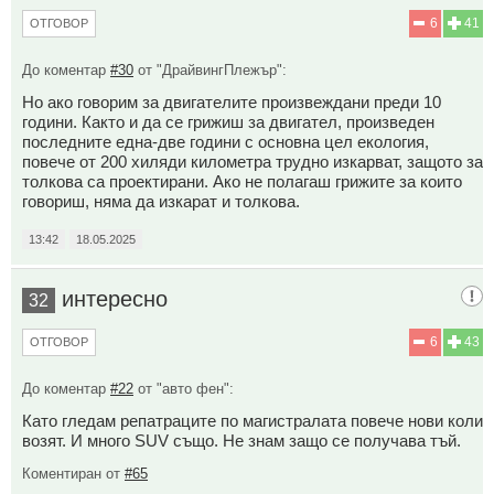
6
41
ОТГОВОР
До коментар
#30
от "ДрайвингПлежър":
Но ако говорим за двигателите произвеждани преди 10
години. Както и да се грижиш за двигател, произведен
последните една-две години с основна цел екология,
повече от 200 хиляди километра трудно изкарват, защото за
толкова са проектирани. Ако не полагаш грижите за които
говориш, няма да изкарат и толкова.
13:42
18.05.2025
интересно
32
6
43
ОТГОВОР
До коментар
#22
от "авто фен":
Като гледам репатраците по магистралата повече нови коли
возят. И много SUV също. Не знам защо се получава тъй.
Коментиран от
#65