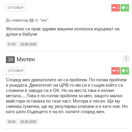
1
2
ОТГОВОР
До коментар
#4
от "ккк":
Железно си прав здрави машини излязоха издържат на
дупки и бабуни
17:41
18.05.2025
Милен
39
6
9
ОТГОВОР
Според мен двигателите не са проблем. По-голям проблем
е ръждата. Двигателят на ЦРВ-то ми си е същия който са
сложили в завода си е ОК. Но на места така е изгнил
метала.....Това е по-голям проблем за мен, защото малко
майстори останаха по тази част. Мотора е лесен. Ще му
смениш гумички, ще му регулираш клапани и е като нов. Но
като цяло бъдещето е на ел. колите според мен.
19:01
18.05.2025