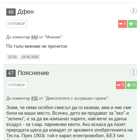
Дфен
46
5
7
ОТГОВОР
До коментар
#44
от "Мнение":
По тъпо мнение не прочетох
22:20
18.05.2025
Пояснение
47
5
33
ОТГОВОР
До коментар
#35
от "Двигателите с вътрешно горене":
Знам, че няма особен смисъл да го казвам, ама и ние сме
били на ваше място. Всичко, дето ви продават за "еко" и
"зелено", е за да ви измъкнат парите, най-вече за данък
въздух - за т.нар. парникови квоти. Ако искаха да пазят
природата щяха да извадят от архивите изобретенията на
Тесла. През 1903г. той е карал електромобил, БЕЗ тия