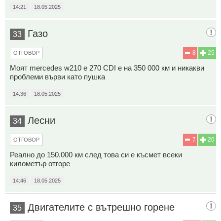
14:21
18.05.2025
Газо
33
8
25
ОТГОВОР
Моят mercedes w210 е 270 CDI е на 350 000 км и никакви
проблеми върви като пушка
14:36
18.05.2025
Лесни
34
7
20
ОТГОВОР
Реално до 150.000 км след това си е късмет всеки
километър отгоре
14:46
18.05.2025
Двигателите с вътрешно горене
35