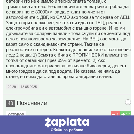
батерии (то не е имало и технологията тогава), с
триметрова антена. Реално всичките електрички трябва да
се карат поне 80000км. за да станат по-чисти от
автомобилите с ДВГ, но САМО ако тока за тях идва от АЕЦ.
Защото при положение, че тока ви идва от ТЕЦ, реално
електромобила ви е автомобил с външно горене. И не ми
дрънкайте за соларни панели - това счупи ли се земята под
него е неизползваема за земеделие. На ВЕЦ-ове могат да
карат само с скандинавските страни. Такива са
реалностите на терен. Колкото до плашилките с разтопения
лед: 2 неща; 1) Земята е била с ТРОПИЧЕСКИ климат (по-
топъл от сегашния) през 99% от времето. 2) Ако
пропагандните материали за потъване бяха верни, досега
много градове да са под водата. Не казвам, че няма да
стане, но няма да стане по пропагандирания начин.
22:29
18.05.2025
Пояснение
48
1
17
ОТГОВОР
До коментар
#35
от "Двигателите с вътрешно горене":