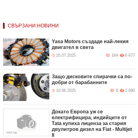
СВЪРЗАНИ НОВИНИ
Yasa Motors създаде най-лекия
двигател в света
20.07.2025
164
6 677
Защо дисковите спирачки са по-
добри от барабанните
10.06.2025
8
2 690
Докато Европа уж се
електрифицира, индийците от
Tata купиха лиценза за стария
двулитров дизел на Fiat - Multijet
II