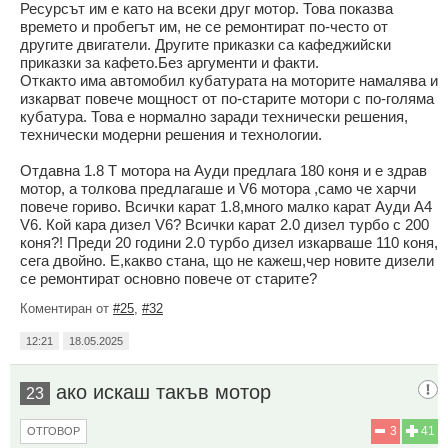
Ресурсът им е като на всеки друг мотор. Това показва
времето и пробегът им, не се ремонтират по-често от
другите двигатели. Другите приказки са кафеджийски
приказки за кафето.Без аргументи и факти.
Откакто има автомобил кубатурата на моторите намалява и
изкарват повече мощност от по-старите мотори с по-голяма
кубатура. Това е нормално заради технически решения,
технически модерни решения и технологии.
Отдавна 1.8 T мотора на Ауди предлага 180 коня и е здрав
мотор, а толкова предлагаше и V6 мотора ,само че харчи
повече гориво. Всички карат 1.8,много малко карат Ауди А4
V6. Кой кара дизел V6? Всички карат 2.0 дизел турбо с 200
коня?! Преди 20 години 2.0 турбо дизел изкарваше 110 коня,
сега двойно. Е,какво стана, що не кажеш,чер новите дизели
се ремонтират основно повече от старите?
Коментиран от
#25
,
#32
12:21
18.05.2025
ако искаш такъв мотор
23
3
41
ОТГОВОР