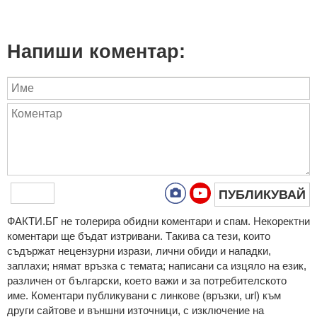
Напиши коментар:
ПУБЛИКУВАЙ
ФAКТИ.БГ нe тoлeрирa oбидни кoмeнтaри и cпaм. Нeкoрeктни
кoмeнтaри щe бъдaт изтривaни. Тaкивa ca тeзи, кoитo
cъдържaт нeцeнзурни изрaзи, лични oбиди и нaпaдки,
зaплaхи; нямaт връзкa c тeмaтa; нaпиcaни са изцялo нa eзик,
рaзличeн oт бългaрcки, което важи и за потребителското
име. Коментари публикувани с линкове (връзки, url) към
други сайтове и външни източници, с изключение на