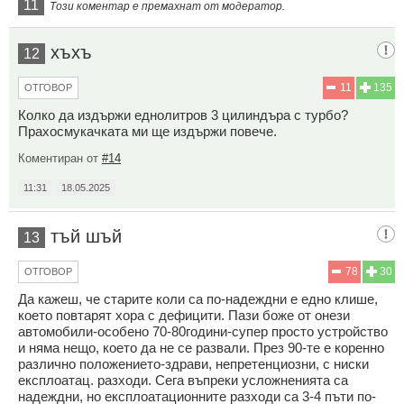
11
Този коментар е премахнат от модератор.
хъхъ
12
11
135
ОТГОВОР
Колко да издържи еднолитров 3 цилиндъра с турбо?
Прахосмукачката ми ще издържи повече.
Коментиран от
#14
11:31
18.05.2025
тъй шъй
13
78
30
ОТГОВОР
Да кажеш, че старите коли са по-надеждни е едно клише,
което повтарят хора с дефицити. Пази боже от онези
автомобили-особено 70-80години-супер просто устройство
и няма нещо, което да не се развали. През 90-те е коренно
различно положението-здрави, непретенциозни, с ниски
експлоатац. разходи. Сега въпреки усложненията са
надеждни, но експлоатационните разходи са 3-4 пъти по-