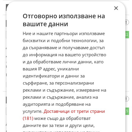
×
15
Този коментар е премахнат от модератор.
Отговорно използване на
авто фен
вашите данни
16
Ние и нашите партньори използваме
80
11
ОТГОВОР
бисквитки и подобни технологии, за
да съхраняваме и получаваме достъп
До коментар
#14
от "така":
до информация на вашето устройство
Абсолютно безпроблемни двигатели са 1.0TSI и 1.0 VTEC
,при това Хондовия мотор генерира 125 коня! Нула
и да обработваме лични данни, като
проблеми и много здрави мотори.
вашия IP адрес, уникални
Коментиран от
#17
идентификатори и данни за
сърфиране, за персонализирани
11:51
18.05.2025
реклами и съдържание, измерване на
реклами и съдържание, анализ на
авто фен
17
аудиторията и подобряване на
услугите.
Доставчици от трети страни
58
15
ОТГОВОР
(181)
може също да обработват
До коментар
#16
от "авто фен":
данните ви за тези и други цели,