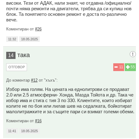
високи. Тези от АДАК, нали знаят, че отдавна /официално/
почти няма ремонти на двигатели, трябва да си купиш нов
блок. Та понятието основен ремонт е доста по-различно
вече.
Коментиран от
#26
11:32
18.05.2025
така
14
11
55
ОТГОВОР
До коментар
#12
от "хъхъ":
Избор има голям. На цената на еднолитрови се продават
2.0 или 2.5 атмосферни- Хонда, Мазда Тойота и др. Така че
избор има и стига с тия 3 по 330. Клиентите, които избират
колите не по боя или лилав шев на седалката, бойкотират
малолитражките и за същите пари си взимат големи обеми.
Коментиран от
#16
11:41
18.05.2025