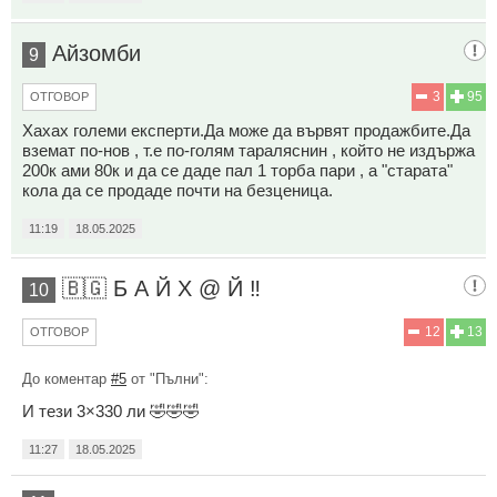
Айзомби
9
3
95
ОТГОВОР
Хахах големи експерти.Да може да вървят продажбите.Да
вземат по-нов , т.е по-голям тараляснин , който не издържа
200к ами 80к и да се даде пал 1 торба пари , а "старата"
кола да се продаде почти на безценица.
11:19
18.05.2025
🇧🇬 Б А Й Х @ Й ‼️
10
12
13
ОТГОВОР
До коментар
#5
от "Пълни":
И тези 3×330 ли 🤣🤣🤣
11:27
18.05.2025