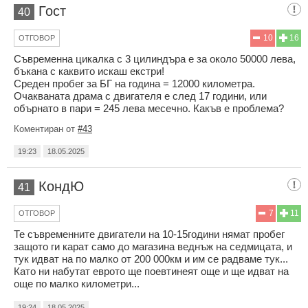
Гост
40
10
16
ОТГОВОР
Съвременна цикалка с 3 цилиндъра е за около 50000 лева,
бъкана с каквито искаш екстри!
Среден пробег за БГ на година = 12000 километра.
Очакваната драма с двигателя е след 17 години, или
обърнато в пари = 245 лева месечно. Какъв е проблема?
Коментиран от
#43
19:23
18.05.2025
КондЮ
41
7
11
ОТГОВОР
Те съвременните двигатели на 10-15години нямат пробег
защото ги карат само до магазина веднъж на седмицата, и
тук идват на по малко от 200 000км и им се радваме тук...
Като ни набутат еврото ще поевтинеят още и ще идват на
още по малко километри...
19:24
18.05.2025