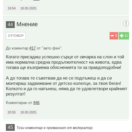
19:54
18.05.2025
Мнение
44
5
11
ОТГОВОР
До коментар
#17
от "авто фен":
Когато присадиш успешно сърце от овчарка на слон и той
има нормална средна продължителност на живота, едва
тогава ще възприема обясненията ти за правдоподобни!
А до тогава те съветвам да не се подлъжеш и да си
монтираш задвижване от детско колелце, за твоя бегач!
Колкото и да го напънеш, няма да те удовлетвори крайният
резултат!
Коментиран от
#46
20:55
18.05.2025
45
Този коментар е премахнат от модератор.