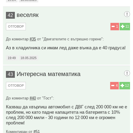
веселяк
42
1
11
ОТГОВОР
До коментар
#35
от "Двигателите с вътрешно горене":
Аз в хладилника си имам лед даже вънка да е 40 градуса!
19:49
18.05.2025
Интересна математика
43
4
12
ОТГОВОР
До коментар
#40
от "Гост":
Казваш да хвърлиш автомобил с ДВГ след 200 000 км не е
проблем, но като падне капацитета на батерията с 10%
след 200 000 мили - 30 години по 12 000 км е огромен
проблем!
Коментиран от
#51