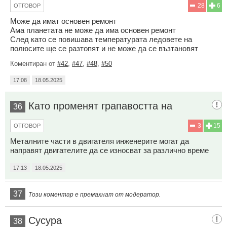
28
6
ОТГОВОР
Може да имат основен ремонт
Ама планетата не може да има основен ремонт
След като се повишава температурата ледовете на
полюсите ще се разтопят и не може да се възтановят
Коментиран от
#42
,
#47
,
#48
,
#50
17:08
18.05.2025
Като променят грапавостта на
36
3
15
ОТГОВОР
Металните части в двигателя инженерите могат да
направят двигателите да се износват за различно време
17:13
18.05.2025
37
Този коментар е премахнат от модератор.
Сусура
38