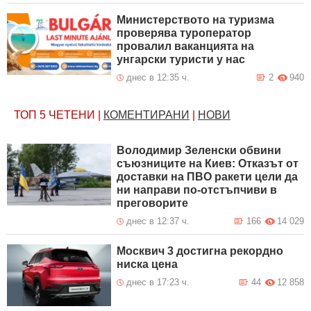
Министерството на туризма
проверява туроператор
провалил ваканцията на
унгарски туристи у нас
днес в 12:35 ч.
2
940
ТОП 5
ЧЕТЕНИ
|
КОМЕНТИРАНИ
|
НОВИ
Володимир Зеленски обвини
съюзниците на Киев: Отказът от
доставки на ПВО ракети цели да
ни направи по-отстъпчиви в
преговорите
днес в 12:37 ч.
166
14 029
Москвич 3 достигна рекордно
ниска цена
днес в 17:23 ч.
44
12 858