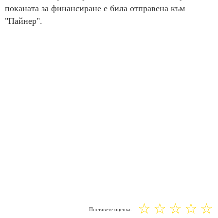
поканата за финансиране е била отправена към
"Пайнер".
☆
☆
☆
☆
☆
Поставете оценка: