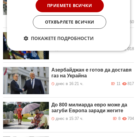
напразно огромни средства и
ПРИЕМЕТЕ ВСИЧКИ
ресурс поради страх или
неразбиране на AI
ОТХВЪРЛЕТЕ ВСИЧКИ
днес в 17:55 ч.
7
660
От 9 август цените ще бъдат
ПОКАЖЕТЕ ПОДРОБНОСТИ
само в евро
днес в 17:21 ч.
20
1 018
Азербайджан е готов да доставя
газ на Украйна
днес в 16:21 ч.
11
817
До 800 милиарда евро може да
загуби Европа заради жегите
днес в 15:37 ч.
8
704