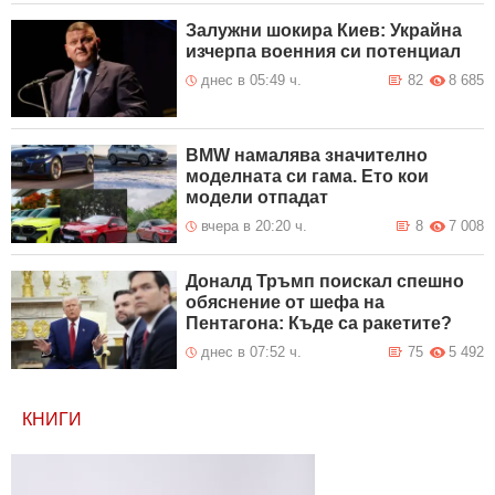
Залужни шокира Киев: Украйна
изчерпа военния си потенциал
днес в 05:49 ч.
82
8 685
BMW намалява значително
моделната си гама. Ето кои
модели отпадат
вчера в 20:20 ч.
8
7 008
Доналд Тръмп поискал спешно
обяснение от шефа на
Пентагона: Къде са ракетите?
днес в 07:52 ч.
75
5 492
КНИГИ