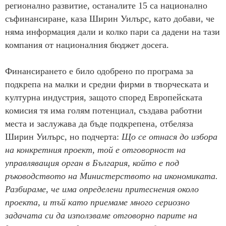
регионално развитие, останалите 15 са национално
съфинансиране, каза Ширин Уилърс, като добави, че
няма информация дали и колко пари са дадени на тази
компания от националния бюджет досега.
Финансирането е било одобрено по програма за
подкрепа на малки и средни фирми в творческата и
културна индустрия, защото според Европейската
комисия тя има голям потенциал, създава работни
места и заслужава да бъде подкрепена, отбеляза
Ширин Уилърс, но подчерта:
Що се отнася до избора
на конкретния проект, той е отговорност на
управляващия орган в България, който е под
ръководството на Министерството на икономиката.
Разбираме, че има определени притеснения около
проекта, и тъй като приемаме много сериозно
задачата си да използваме отговорно парите на