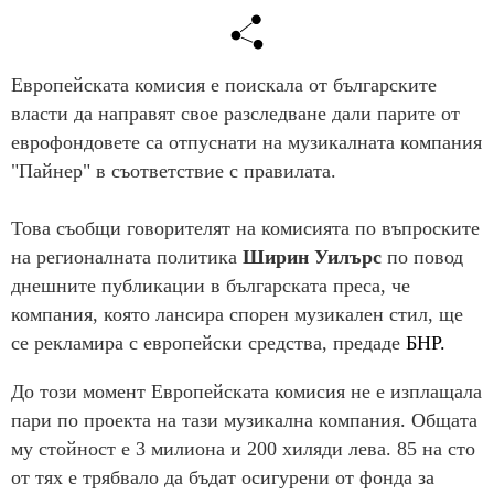
Европейската комисия е поискала от българските
власти да направят свое разследване дали парите от
еврофондовете са отпуснати на музикалната компания
"Пайнер" в съответствие с правилата.
Това съобщи говорителят на комисията по въпроските
на регионалната политика
Ширин Уилърс
по повод
днешните публикации в българската преса, че
компания, която лансира спорен музикален стил, ще
се рекламира с европейски средства, предаде
БНР.
До този момент Европейската комисия не е изплащала
пари по проекта на тази музикална компания. Общата
му стойност е 3 милиона и 200 хиляди лева. 85 на сто
от тях е трябвало да бъдат осигурени от фонда за