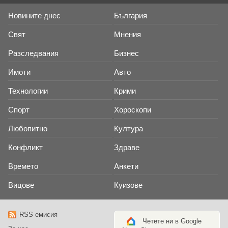
Новините днес
България
Свят
Мнения
Разследвания
Бизнес
Имоти
Авто
Технологии
Крими
Спорт
Хороскопи
Любопитно
Култура
Конфликт
Здраве
Времето
Анкети
Вицове
Куизове
RSS емисия
Четете ни в Google