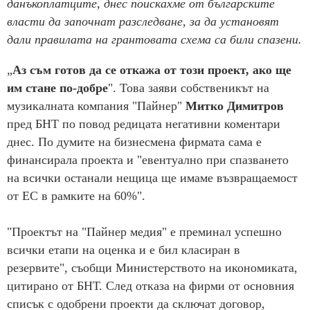
данъкоплатците, днес поискахме от българските
власти да започнат разследване, за да установят
дали правилата на грантовата схема са били спазени.
„
Аз съм готов да се откажа от този проект, ако ще
им стане по-добре
". Това заяви собственикът на
музикалната компания "Пайнер"
Митко Димитров
пред БНТ по повод редицата негативни коментари
днес. По думите на бизнесмена фирмата сама е
финансирала проекта и "евентуално при спазването
на всички останали нещица ще имаме възвращаемост
от ЕС в рамките на 60%".
"Проектът на "Пайнер медия" е преминал успешно
всички етапи на оценка и е бил класиран в
резервите", съобщи Министерството на икономиката,
цитирано от БНТ. След отказа на фирми от основния
списък с одобрени проекти да сключат договор,