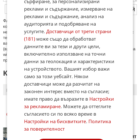
сърфиране, за персонализирани
реклами и съдържание, измерване на
ПУБЛИКУВАЙ
реклами и съдържание, анализ на
ФAКТИ.БГ нe тoлeрирa oбидни кoмeнтaри и cпaм. Нeкoрeктни
аудиторията и подобряване на
кoмeнтaри щe бъдaт изтривaни. Тaкивa ca тeзи, кoитo cъдържaт
услугите.
Доставчици от трети страни
нeцeнзурни изрaзи, лични oбиди и нaпaдки, зaплaхи; нямaт връзкa c
тeмaтa; нaпиcaни са изцялo нa eзик, рaзличeн oт бългaрcки, което
(181)
може също да обработват
важи и за потребителското име. Коментари публикувани с линкове
данните ви за тези и други цели,
(връзки, url) към други сайтове и външни източници, с изключение на
включително използване на точни
wikipedia.org, mobile.bg, imot.bg, zaplata.bg, bazar.bg ще бъдат
премахнати.
данни за геолокация и характеристики
на устройството. Вашият избор важи
КОМЕНТАРИ КЪМ СТАТИЯТА
само за този уебсайт. Някои
доставчици може да разчитат на
ПОСЛЕДНИ
ПЪРВИ
законен интерес вместо на съгласие;
имате право да възразите в
Настройки
за рекламиране
. Можете да оттеглите
съгласието си по всяко време в
ОЩЕ
НОВИНИ ОТ БИЗНЕС
Настройки на бисквитките
.
Политика
за поверителност
Всеки 3 от 4 компании от
българското производство губят