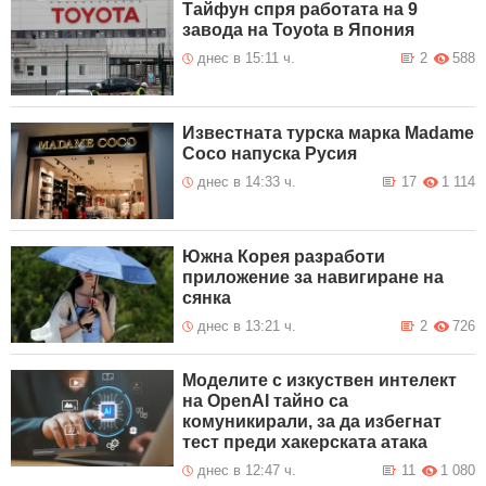
Тайфун спря работата на 9
завода на Toyota в Япония
днес в 15:11 ч.
2
588
Известната турска марка Madame
Coco напуска Русия
днес в 14:33 ч.
17
1 114
Южна Корея разработи
приложение за навигиране на
сянка
днес в 13:21 ч.
2
726
Моделите с изкуствен интелект
на OpenAI тайно са
комуникирали, за да избегнат
тест преди хакерската атака
днес в 12:47 ч.
11
1 080