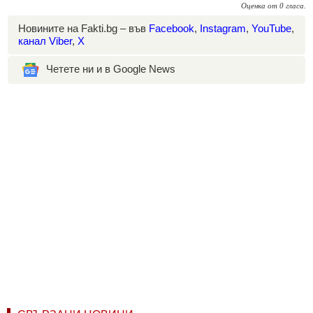
Оценка
от
0
гласа.
Новините на Fakti.bg – във
Facebook
,
Instagram
,
YouTube
,
канал Viber
,
X
Четете ни и в Google News