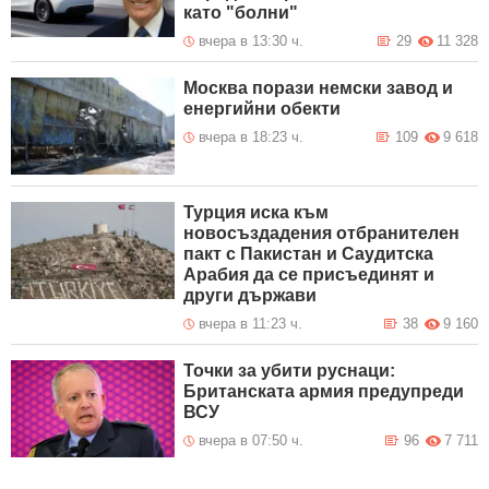
като "болни"
вчера в 13:30 ч.
29
11 328
Москва порази немски завод и
енергийни обекти
вчера в 18:23 ч.
109
9 618
Турция иска към
новосъздадения отбранителен
пакт с Пакистан и Саудитска
Арабия да се присъединят и
други държави
вчера в 11:23 ч.
38
9 160
Точки за убити руснаци:
Британската армия предупреди
ВСУ
вчера в 07:50 ч.
96
7 711