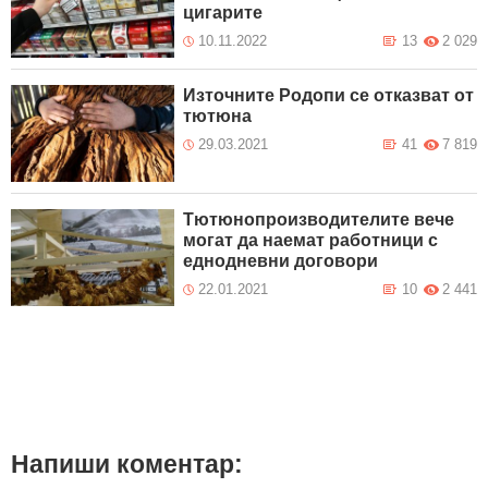
цигарите
10.11.2022
13
2 029
Източните Родопи се отказват от
тютюна
29.03.2021
41
7 819
Тютюнопроизводителите вече
могат да наемат работници с
еднодневни договори
22.01.2021
10
2 441
Напиши коментар: