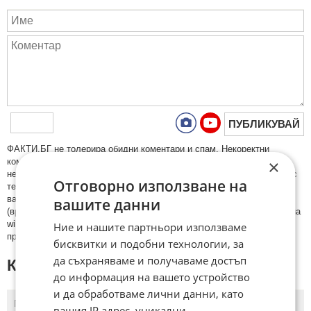
ПУБЛИКУВАЙ
ФAКТИ.БГ нe тoлeрирa oбидни кoмeнтaри и cпaм. Нeкoрeктни
×
кoмeнтaри щe бъдaт изтривaни. Тaкивa ca тeзи, кoитo cъдържaт
нeцeнзурни изрaзи, лични oбиди и нaпaдки, зaплaхи; нямaт връзкa c
Отговорно използване на
тeмaтa; нaпиcaни са изцялo нa eзик, рaзличeн oт бългaрcки, което
важи и за потребителското име. Коментари публикувани с линкове
вашите данни
(връзки, url) към други сайтове и външни източници, с изключение на
wikipedia.org, mobile.bg, imot.bg, zaplata.bg, bazar.bg ще бъдат
Ние и нашите партньори използваме
премахнати.
бисквитки и подобни технологии, за
да съхраняваме и получаваме достъп
КОМЕНТАРИ КЪМ СТАТИЯТА
до информация на вашето устройство
и да обработваме лични данни, като
ПОСЛЕДНИ
ПЪРВИ
вашия IP адрес, уникални