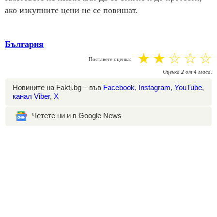
ако изкупните цени не се повишат.
България
☆
☆
☆
☆
☆
Поставете оценка:
Оценка
2
от
4
гласа.
Новините на Fakti.bg – във
Facebook
,
Instagram
,
YouTube
,
канал Viber
,
X
Четете ни и в Google News