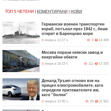
ТОП 5
ЧЕТЕНИ
|
КОМЕНТИРАНИ
|
НОВИ
Германски военен транспортен
кораб, потънал през 1942 г., беше
открит в Баренцово море
вчера в 12:27 ч.
3
14 408
Москва порази немски завод и
енергийни обекти
вчера в 18:23 ч.
111
13 333
Доналд Тръмп отново взе на
прицел електромобилите, като
определи притежателите им,
като "болни"
вчера в 13:30 ч.
29
11 922