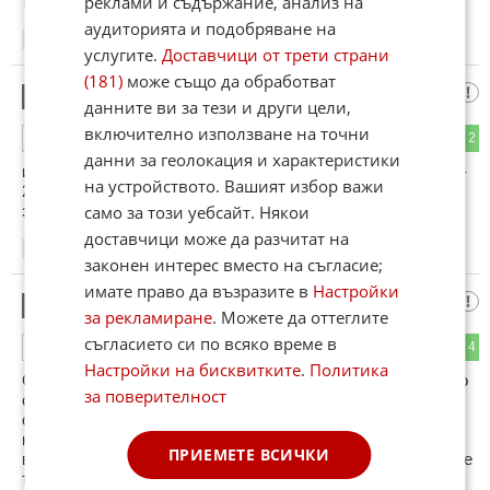
реклами и съдържание, анализ на
тая!
аудиторията и подобряване на
08:25
18.05.2026
услугите.
Доставчици от трети страни
(181)
може също да обработват
един нагревател за 15 евро
12
данните ви за тези и други цели,
включително използване на точни
0
2
ОТГОВОР
данни за геолокация и характеристики
и стопля кофа с вода за 10 минути . за кратко време е . 18-
на устройството. Вашият избор важи
22 са 5 дена само . който си ходи неомит даже няма да
забележи .
само за този уебсайт. Някои
доставчици може да разчитат на
09:16
18.05.2026
законен интерес вместо на съгласие;
имате право да възразите в
Настройки
Нема страшно
13
за рекламиране
. Можете да оттеглите
съгласието си по всяко време в
0
4
ОТГОВОР
Настройки на бисквитките
.
Политика
Студеният душ,ще го получат " Столичанъе в повече" като
за поверителност
си получат изравнителните сметки.Дали е чиста
случайност,че в цялата столица, Топлофикация ударно
направи засичане на топломери и водомерите за топла
ПРИЕМЕТЕ ВСИЧКИ
вода,а?Буквално дни,преди половата изненада ,за спиране
топлата вода на половин София.Топла вода,която