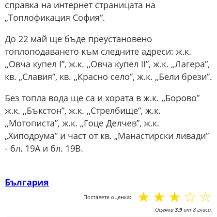
справка на интернет страницата на
„Топлофикация София“.
До 22 май ще бъде преустановено
топлоподаването към следните адреси: ж.к.
,,Овча купел І”, ж.к. ,,Овча купел ІІ”, ж.к. ,,Лагера”,
кв. „Славия”, кв. ,,Красно село”, ж.к. ,,Бели брези”.
Без топла вода ще са и хората в ж.к. ,,Борово”
ж.к. ,,Бъкстон”, ж.к. ,,Стрелбище”, ж.к.
,,Мотописта”, ж.к. ,,Гоце Делчев”, ж.к.
„Хиподрума” и част от кв. „Манастирски ливади”
- бл. 19А и бл. 19В.
България
☆
☆
☆
☆
☆
Поставете оценка:
Оценка
3.9
от
8
гласа.