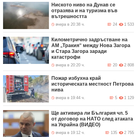
Ниското ниво на Дунав се
отразява и на туризма във
вътрешността
вчера в 20:38 ч.
24
1 533
Километрично задръстване на
АМ „Тракия“ между Нова Загора
и Стара Загора заради
катастрофи
вчера в 20:20 ч.
20
2 808
Пожар избухна край
историческата местност Петрова
нива
вчера в 19:44 ч.
5
1 129
Ще активира ли България чл. 5
от договор на НАТО след атаката
на Украйна (ВИДЕО)
вчера в 19:12 ч.
135
2 755