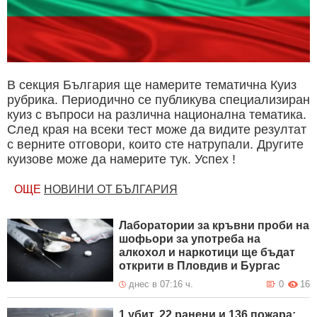
В секция България ще намерите тематична Куиз
рубрика. Периодично се публикува специализиран
куиз с въпроси на различна национална тематика.
След края на всеки тест може да видите резултат
с верните отговори, които сте натрупали. Другите
куизове може да намерите тук. Успех !
ОЩЕ
НОВИНИ ОТ БЪЛГАРИЯ
Лаборатории за кръвни проби на
шофьори за употреба на
алкохол и наркотици ще бъдат
открити в Пловдив и Бургас
днес в 07:16 ч.
0
16
1 убит, 22 ранени и 136 пожара: