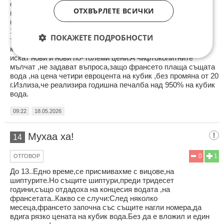
столичните чифтокопитни, плащат два пъти: На софийска
ОТХВЪРЛЕТЕ ВСИЧКИ
вода/ реално френска собственост,наречена" концесия ",
като студена4,16 лв/ кубик ,и втори път на Топлофикация:
16,20 лв/8,40 евро кубик.Такъв безропотен и биволски
ПОКАЖЕТЕ ПОДРОБНОСТИ
търпелив народ няма в цял свят.Французите го дерат до
кокал,цели 20 ,с диви сметки за водата.През 6 месеца
искат нови и нови по- големи цени.А чифтокопитните
мълчат ,не задават въпроса,защо франсето плаща същата
вода ,на цена четири евроцента на кубик ,без промяна от 20
г.Излиза,че реализира годишна печалба над 950% на кубик
вода.
09:22
18.05.2026
Мухаа ха!
14
0
1
ОТГОВОР
До 13..Едно време,се присмивахме с вицове,на
шиптурите.Но същите шиптури,преди тридесет
години,също отдадоха на концесия водата ,на
франсетата..Какво се случи:След няколко
месеца,франсето започна със същите нагли номера,да
вдига рязко цената на кубик вода.Без да е вложил и един