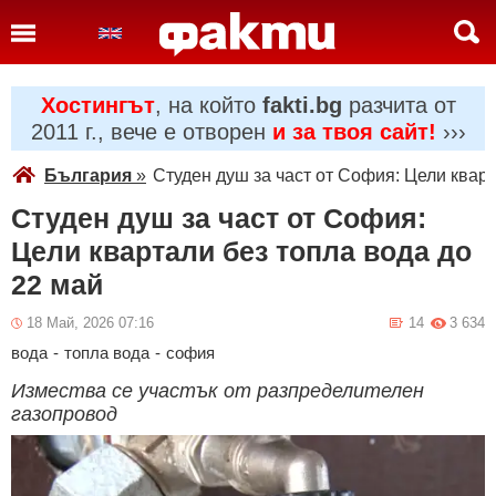
Хостингът
, на който
fakti.bg
разчита от
2011 г., вече е отворен
и за твоя сайт!
›››
България
»
Студен душ за част от София: Цели кварт
Студен душ за част от София:
Цели квартали без топла вода до
22 май
18 Май, 2026 07:16
14
3 634
вода
-
топла вода
-
софия
Измества се участък от разпределителен
газопровод