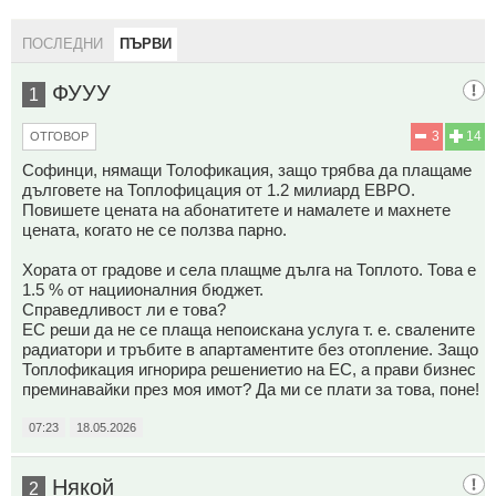
ПОСЛЕДНИ
ПЪРВИ
ФУУУ
1
3
14
ОТГОВОР
Софинци, нямащи Толофикация, защо трябва да плащаме
дълговете на Топлофицация от 1.2 милиард ЕВРО.
Повишете цената на абонатитете и намалете и махнете
цената, когато не се ползва парно.
Хората от градове и села плащме дълга на Топлото. Това е
1.5 % от нациионалния бюджет.
Справедливост ли е това?
ЕС реши да не се плаща непоискана услуга т. е. свалените
радиатори и тръбите в апартаментите без отопление. Защо
Топлофикация игнорира решениетио на ЕС, а прави бизнес
преминавайки през моя имот? Да ми се плати за това, поне!
07:23
18.05.2026
Някой
2