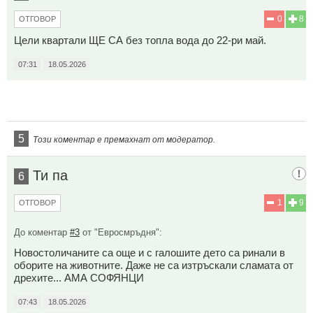
0
8
ОТГОВОР
Цели квартали ЩЕ СА без топла вода до 22-ри май.
07:31
18.05.2026
5
Този коментар е премахнат от модератор.
Ти па
6
1
9
ОТГОВОР
До коментар
#3
от "Евросмръдня":
Новостоличаните са още и с галошите дето са ринали в
оборите на животните. Даже не са изтръскали сламата от
дрехите... АМА СОФЯНЦИ
07:43
18.05.2026