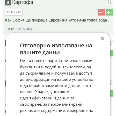
Картофа
9
1
7
ОТГОВОР
Как София ще посреща Евровизия като няма топла вода .
08:12
18.05.2026
×
НЕКА ДА ЗНАЕТЕ !!!
10
Отговорно използване на
вашите данни
2
5
ОТГОВОР
Ние и нашите партньори използваме
Р.Р. и ИИ ще се къпят на реката !!!
бисквитки и подобни технологии, за
08:18
18.05.2026
да съхраняваме и получаваме достъп
до информация на вашето устройство
Мдаа!🤔
11
и да обработваме лични данни, като
вашия IP адрес, уникални
1
2
ОТГОВОР
идентификатори и данни за
сърфиране, за персонализирани
До коментар
#2
от "Някой":
реклами и съдържание, измерване на
Никаква разлика с Куба! Комунизъм, евроатлантизъм все