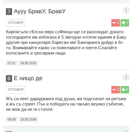
Аууу БравУ, БравУ
7
2
7
ОТГОВОР
Кирлясъли с€лски евро соФянци ще се разхождат докато
господарите им избягаха в 5 звездни хотели единия в Баку
другия при канцеларя.Харесва ми! Бангаранга дойде в бг.-
то. Внимавайте какво си пожелавате и пеете.Слагайте
колосаните и гресирани гащи.
07:51
18.05.2026
Е нищо де
8
2
6
ОТГОВОР
Жъ си пеят дараджанга под душа, жа подскачат на ритъма
и жъ съ сгреят. Пък и победата на такъво веуико събитие,
не мож да не ги стопля
08:08
18.05.2026