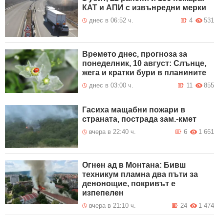
КАТ и АПИ с извънредни мерки
днес в 06:52 ч.
4
531
Времето днес, прогноза за
понеделник, 10 август: Слънце,
жега и кратки бури в планините
днес в 03:00 ч.
11
855
Гасиха мащабни пожари в
страната, пострада зам.-кмет
вчера в 22:40 ч.
6
1 661
Огнен ад в Монтана: Бивш
техникум пламна два пъти за
денонощие, покривът е
изпепелен
вчера в 21:10 ч.
24
1 474