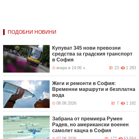
ПОДОБНИ НОВИНИ
Купуват 345 нови превозни
средства за градския транспорт
в София
вчера в 14:06 ч.
23
1 283
Жеги и ремонти в София:
Временни маршрути и безплатна
вода
08.08.2026
7
1 182
Забрана от премиера Румен
Радев, но американски военен
самолет кацна в София
07.08.2026
177
53 554