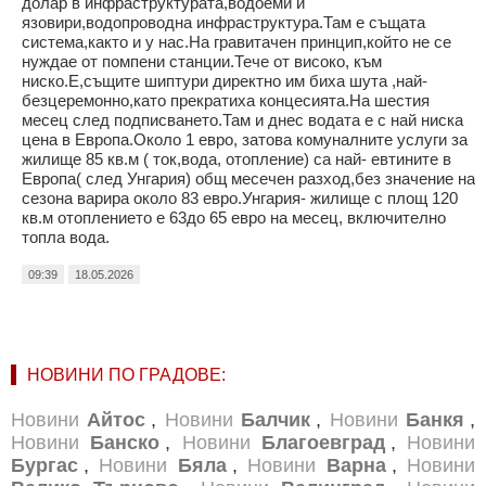
долар в инфраструктурата,водоеми и
язовири,водопроводна инфраструктура.Там е същата
система,както и у нас.На гравитачен принцип,който не се
нуждае от помпени станции.Тече от високо, към
ниско.Е,същите шиптури директно им биха шута ,най-
безцеремонно,като прекратиха концесията.На шестия
месец след подписването.Там и днес водата е с най ниска
цена в Европа.Около 1 евро, затова комуналните услуги за
жилище 85 кв.м ( ток,вода, отопление) са най- евтините в
Европа( след Унгария) общ месечен разход,без значение на
сезона варира около 83 евро.Унгария- жилище с площ 120
кв.м отоплението е 63до 65 евро на месец, включително
топла вода.
09:39
18.05.2026
НОВИНИ ПО ГРАДОВЕ:
Новини
Айтос
,
Новини
Балчик
,
Новини
Банкя
,
Новини
Банско
,
Новини
Благоевград
,
Новини
Бургас
,
Новини
Бяла
,
Новини
Варна
,
Новини