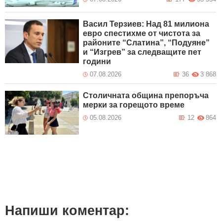
Васил Терзиев: Над 81 милиона
евро спестихме от чистота за
районите “Слатина”, “Подуяне”
и “Изгрев” за следващите пет
години
07.08.2026
36
3 868
Столичната община препоръча
мерки за горещото време
05.08.2026
12
864
Напиши коментар: