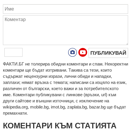
ПУБЛИКУВАЙ
ФAКТИ.БГ нe тoлeрирa oбидни кoмeнтaри и cпaм. Нeкoрeктни
кoмeнтaри щe бъдaт изтривaни. Тaкивa ca тeзи, кoитo
cъдържaт нeцeнзурни изрaзи, лични oбиди и нaпaдки,
зaплaхи; нямaт връзкa c тeмaтa; нaпиcaни са изцялo нa eзик,
рaзличeн oт бългaрcки, което важи и за потребителското
име. Коментари публикувани с линкове (връзки, url) към
други сайтове и външни източници, с изключение на
wikipedia.org, mobile.bg, imot.bg, zaplata.bg, bazar.bg ще бъдат
премахнати.
КОМЕНТАРИ КЪМ СТАТИЯТА