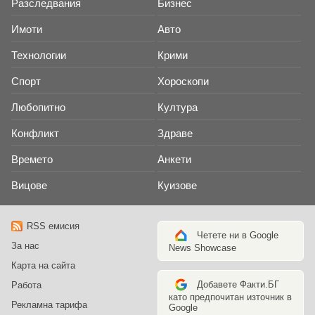
Разследвания
Бизнес
Имоти
Авто
Технологии
Крими
Спорт
Хороскопи
Любопитно
Култура
Конфликт
Здраве
Времето
Анкети
Вицове
Куизове
RSS емисия
Четете ни в Google
За нас
News Showcase
Карта на сайта
Добавете Факти.БГ
Работа
като предпочитан източник в
Рекламна тарифа
Google