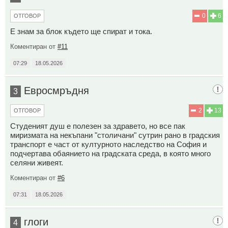
0
6
ОТГОВОР
Е знам за блок където ще спират и тока.
Коментиран от
#11
07:29
18.05.2026
Евросмръдня
3
2
13
ОТГОВОР
Студеният душ е полезен за здравето, но все пак
миризмата на некъпани "столичани" сутрин рано в градския
транспорт е част от културното наследство на София и
подчертава обаянието на градската среда, в която много
селяни живеят.
Коментиран от
#6
07:31
18.05.2026
глоги
4