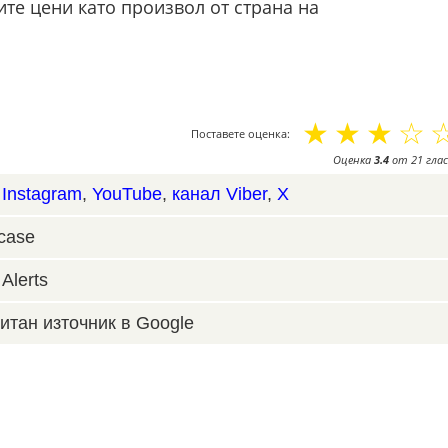
е цени като произвол от страна на
☆
☆
☆
☆
Поставете оценка:
Оценка
3.4
от
21
глас
,
Instagram
,
YouTube
,
канал Viber
,
X
case
Alerts
итан източник в Google