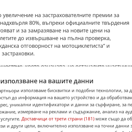
о увеличение на застрахователните премии за
и надхвърля 80%, въпреки официалните твърдения
тояват и за замразяване на новите цени на
клетите до извършване на пълна проверка,
данска отговорност на мотоциклетиста“ и
 застраховки.
ошествие, което означава, че останалите участниц
лтернативни маршрути.
 използване на вашите данни
на.
Стотици мотористи се събраха в района на
артньори използваме бисквитки и подобни технологии, за 
н „Локомотив“, за да изразят недоволството си
остъп до информация на вашето устройство и да обработва
лната застраховка „Гражданска отговорност“ за
адрес, уникални идентификатори и данни за сърфиране, за 
ри лъча по част от основните булеварди на града,
ржание, измерване на реклами и съдържание, анализ на ау
окади, а по време на протеста движението в целия
 услугите.
Доставчици от трети страни (181)
може също да об
ези и други цели, включително използване на точни данни 