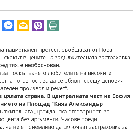
на национален протест, съобщават от Нова
 - скокът в цените на задължителната застраховка
ред тях, е необоснован.
а за поскъпването любителите на високите
стна готовност, за да се обявят срещу ценовия
вателен произвол и рекет“.
в цялата страна. В централната част на София
нието на Площад "Княз Александър
ължителната „Гражданска отговорност” за
роцента без аргументи. Часове преди
, че не е приемливо да сключват застраховка за