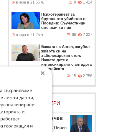
вчера в 21:55 ч.
9
1 424
Психотерапевт за
бруталното убийство в
Пловдив: Съучастници
сме всички ние
вчера в 21:25 ч.
86
2 337
Бащата на Ангел, загубил
живота си на
зъболекарския стол:
Нашето дете е
интоксикирано с антидотa
и
на упойката
×
вчера в 20:55 ч.
15
2 756
да съхраняваме
ме лични данни,
ЛОВЦИ НА БИСЕРИ
персонализирани
диторията и
Инж. Пирин Пенчев
работват
за геолокация и
Шефът на АПИ инж. Пирин