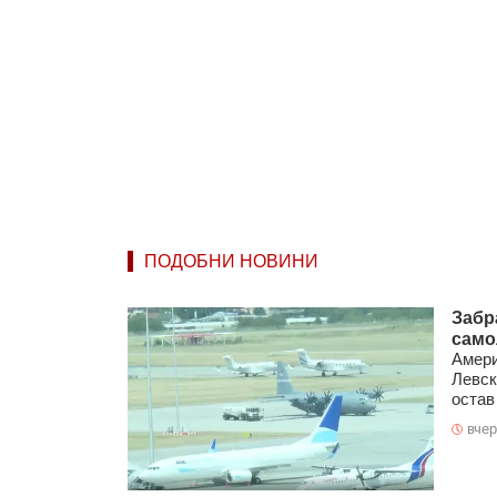
ПОДОБНИ НОВИНИ
Забр
само
Амери
Левск
остав 
вчер