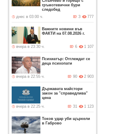
Слънчево и горещо с
гръмотевични бури
следобед
днес в 03:00 ч.
3
777
Важните новини във
ФАКТИ на 07.08.2026 г.
вчера в 23:30 ч.
6
1 107
Психиатър: Отглеждат се
деца психопати
вчера в 22:55 ч.
90
2 903
Държавата майстори
закон за "справедлива"
цена
вчера в 22:25 ч.
31
1 123
Токов удар уби щъркели
в Габрово