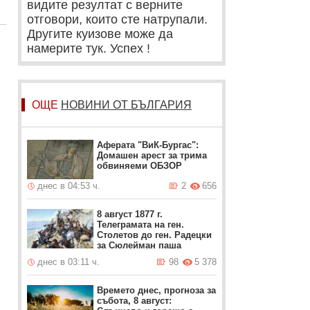
видите резултат с верните
отговори, които сте натрупали.
Другите куизове може да
намерите тук. Успех !
ОЩЕ
НОВИНИ ОТ БЪЛГАРИЯ
Аферата "ВиК-Бургас":
Домашен арест за трима
обвиняеми ОБЗОР
днес в 04:53 ч.
2
656
8 август 1877 г.
Телеграмата на ген.
Столетов до ген. Радецки
за Сюлейман паша
днес в 03:11 ч.
98
5 378
Времето днес, прогноза за
събота, 8 август: