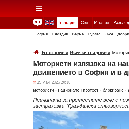
България
Свят
Мнения
Разслед
Здраве
Времето
Анкети
Вицове
Куизове
София
Пловдив
Варна
Бургас
Русе
Добри
Смолян
Плевен
Велико Търново
Силистра
България
»
Всички градове
»
Моторис
Мотористи излязоха на на
движението в София и в д
15 Май, 2026 20:10
мотористи
-
национален протест
-
блокиране
-
Причината за протестите вече е поз
застраховка "Гражданска отговорност