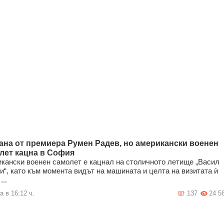
ана от премиера Румен Радев, но американски военен
лет кацна в София
кански военен самолет е кацнал на столичното летище „Васил
и“, като към момента видът на машината и целта на визитата ѝ
...
а в 16:12 ч.
137
24 5