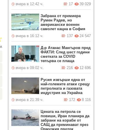
вчера в 12:42 ч.
17
39 029
Забрана от премиера
Румен Радев, но
американски военен
самолет кацна в София
☆
вчера в 16:12 ч.
137
24 547
а.
Д-р Атанас Мангъров пред
ФАКТИ: След шест години
сметката за COVID
тепърва се плаща
вчера в 09:02 ч.
216
12 696
Русия извърши една от
най-големите атаки срещу
петролната и газовата
индустрия на Украйна
вчера в 21:39 ч.
172
8 116
Цената на петрола се
повиши, Иран планира да
забрани на кораби от
САЩ да преминават през
Ормузкия проток