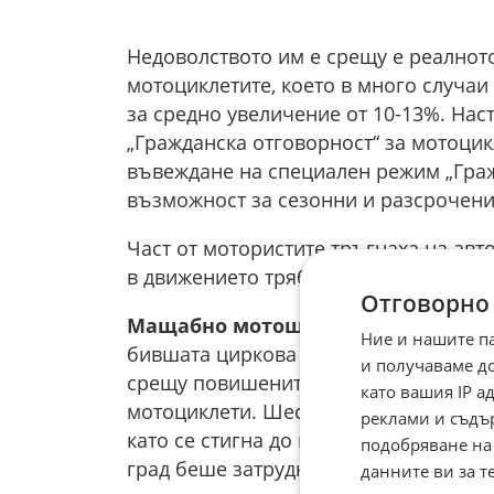
Недоволството им е срещу е реалнот
мотоциклетите, което в много случа
за средно увеличение от 10-13%. Нас
„Гражданска отговорност“ за мотоци
въвеждане на специален режим „Граж
възможност за сезонни и разсрочени
Част от мотористите тръгнаха на авт
в движението трябва да използват а
Отговорно
Мащабно мотошествие и във Вар
Ние и нашите п
бившата циркова площадка, до стадио
и получаваме д
срещу повишените цени на задължите
като вашия IP 
мотоциклети. Шествието потегли на т
реклами и съдъ
като се стигна до временни пътни бл
подобряване на
град беше затруднено.
данните ви за т