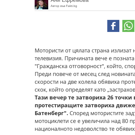
Ани Ефремова
Автор във Fakti.bg
Мотористи от цялата страна излизат 
телевизия. Причината вече е позната
"Гражданска отговорност", който, спо
Преди повече от месец след новинат
скорости на две колела обявиха проте
скок, който определят като „застрахо
Тази вечер те затвориха 26 точки 
протестиращите затвориха движе
Батенберг".
Според мотористите зад
мотоциклети се е увеличила над 80 п
националното недоволство те обявиха