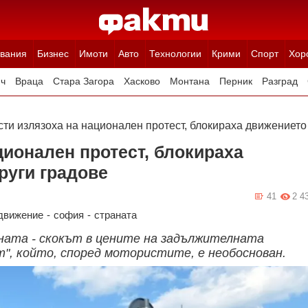
вания
Бизнес
Имоти
Авто
Технологии
Крими
Спорт
Хор
ч
Враца
Стара Загора
Хасково
Монтана
Перник
Разград
Ямбол
Благоевград
Габрово
Видин
Кюстендил
Търговище
ти излязоха на национален протест, блокираха движението
ционален протест, блокираха
руги градове
41
2 4
движение
-
софия
-
страната
ната - скокът в цените на задължителната
", който, според мотористите, е необоснован.