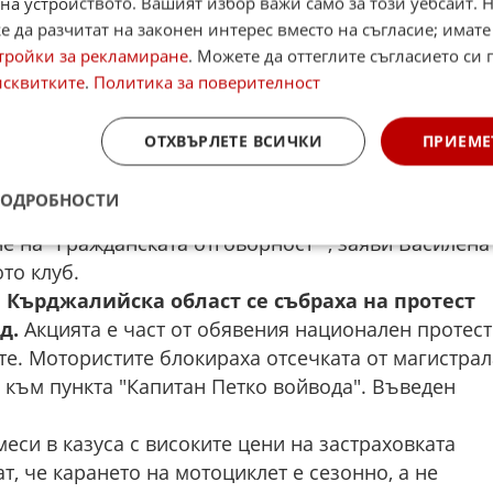
на устройството. Вашият избор важи само за този уебсайт. 
ражданската отговорност да поскъпне два пъти.
 да разчитат на законен интерес вместо на съгласие; имате
ечовешко, защото моторите се карат обикновено
тройки за рекламиране
. Можете да оттеглите съгласието си 
те има превозни средства, които са за сезонна
исквитките
.
Политика за поверителност
омяна на този режим, който застрахователите
променят. Но няма да стане тяхната“, коментира
ОТХВЪРЛЕТЕ ВСИЧКИ
ПРИЕМЕ
мото клуб.
ПОДРОБНОСТИ
 закони за всички превозни средства. Не е редно
е на "Гражданската отговорност"“, заяви Василена
то клуб.
 Кърджалийска област се събраха на протест
д.
Акцията е част от обявения национален протест
те. Мотористите блокираха отсечката от магистрал
 към пункта "Капитан Петко войвода". Въведен
еси в казуса с високите цени на застраховката
т, че карането на мотоциклет е сезонно, а не