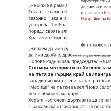
характеристики 
„Не може в рамките на месец - два, г
доставчици може
Това е не само несправедливо, а и н
възразите в
Нас
сезонно. Така е и с караваните - знае
Настройки на б
употреба. Трябва да се говори за пр
поради своята алчност явно искат да 
Красимир Симеонов, председател на 
ПОКАЖЕТЕ 
„Желаем да има реални и справедливи
да има двойно, драстично увеличаван
Попова Радичкова, председател на мо
Стотици мотористи от Хасковска и
на пътя за Гърция край Свиленгра
заради високите цени на застраховки
"Марица" на пътен възел "Ново село"
беше обходен маршрут.
Хората настояват държавата да се нам
"Гражданска отговорност". Те посочва