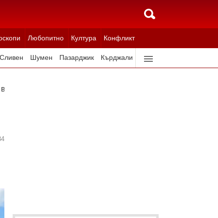
оскопи
Любопитно
Култура
Конфликт
Сливен
Шумен
Пазарджик
Кърджали
Ловеч
Всички градове
 в София и в други градове
34