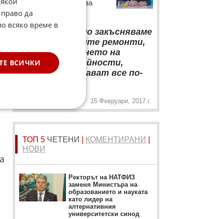
Някои
Пенчев с коментар за
 право да
Ечемишка
по всяко време в
“
Ако системно закъсняваме
с превантивните ремонти,
със стартирането на
аварийните дейности,
ТЕ ВСИЧКИ
нещата ще стават все по-
„
зле
15 Февруари, 2017 г.
ТОП 5
ЧЕТЕНИ
|
КОМЕНТИРАНИ
|
НОВИ
а
Ректорът на НАТФИЗ
заменя Министъра на
образованието и науката
като лидер на
алтернативния
университетски синод