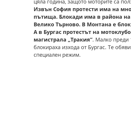
цяла година, защото моторите са пол
Извън София протести има на мног
пътища. Блокади има в района на 
Велико Търново. В Монтана е блоки
А в Бургас протестът на мотоклубо
магистрала „Тракия“
. Малко преди 
блокираха изхода от Бургас. Те обяв
специален режим.