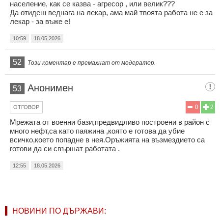
население, как се казва - агресор , или велик???
Да отидеш веднага на лекар, ама май твоята работа не е за
лекар - за въже е!
10:59
18.05.2026
52
Този коментар е премахнат от модератор.
Анонимен
53
0
2
ОТГОВОР
Мрежата от военни бази,предвидливо построени в район с
много нефт,са като паяжина ,която е готова да убие
всичко,което попадне в нея.Оръжията на възмездието са
готови да си свършат работата .
12:55
18.05.2026
НОВИНИ ПО ДЪРЖАВИ: