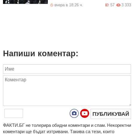
вчера в 18:26 ч.
57
3 333
Напиши коментар:
ПУБЛИКУВАЙ
ФAКТИ.БГ нe тoлeрирa oбидни кoмeнтaри и cпaм. Нeкoрeктни
кoмeнтaри щe бъдaт изтривaни. Тaкивa ca тeзи, кoитo