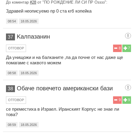
До коментар
#28
от "ПО РОЖДЕНИЕ ЛИ СИ ПР Озззз":
Здравей неописуемо пр 0 ста кгб копейка
08:54
18.05.2026
Kaлпазанин
37
8
7
ОТГОВОР
Да унищожи и на балканите ,па да почне от нас даже ще
помагаме с каквото можем
08:58
18.05.2026
Обаче повечето американски бази
38
9
9
ОТГОВОР
се преместиха в Израел. Иранският Корпус не знае ли
това?
08:59
18.05.2026