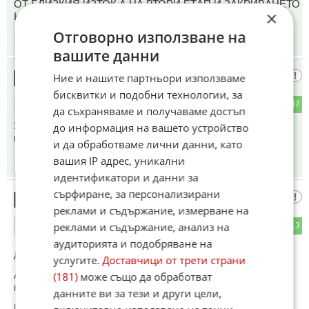
ОТ БЛИЗКИЯ ИЗТОК,А НА ВТОРИ ЕТАП И ЗАКРИВАНЕТО
×
НА ДЪРЖАВАТА ИЗРАЕЛ. ДРУГА АЛТЕРНАТИВА НЯМА.
Отговорно използване на
08:13
18.05.2026
вашите данни
Крайно време е
Ние и нашите партньори използваме
21
бисквитки и подобни технологии, за
12
37
ОТГОВОР
да съхраняваме и получаваме достъп
Янките да се приберат по домовете си! Вече никой не ги
до информация на вашето устройство
иска а те насила се натискат...
и да обработваме лични данни, като
вашия IP адрес, уникални
08:17
18.05.2026
идентификатори и данни за
сърфиране, за персонализирани
Хм Хм
22
реклами и съдържание, измерване на
реклами и съдържание, анализ на
25
13
ОТГОВОР
аудиторията и подобряване на
До коментар
#10
от "Пич":
услугите.
Доставчици от трети страни
А говори ли се, че Иран е изправил Земята и тя вече е
(181)
може също да обработват
плоска?
данните ви за тези и други цели,
Коментиран от
#24
,
#27