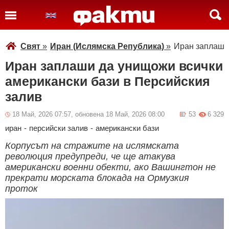
Свят
»
Иран (Ислямска Република)
»
Иран заплаши 
Иран заплаши да унищожи всички
американски бази в Персийския
залив
18 Май, 2026 07:57, обновена 18 Май, 2026 08:00
53
6 329
иран
-
персийски залив
-
американски бази
Корпусът на стражите на ислямската
революция предупреди, че ще атакува
американски военни обекти, ако Вашингтон не
прекрати морската блокада на Ормузкия
проток