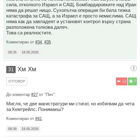
сила, отколкото Израел и САЩ. Бомбардировките над Иран
няма да решат нищо. Сухопътна операция би била тежка
катастрофа за САЩ, а за Израел е просто немислима. САЩ
няма как да завладеят и установят контрол върху страна
разположена толкова далеч.
Това са реалностите.
Коментиран от
#34
,
#35
08:35
18.05.2026
Хм Хм
31
13
7
ОТГОВОР
До коментар
#27
от "Пич":
Мисля, че две магистратури ми стигат, но избягвам да чета
за Кемтрейлс. Понимаеш?
Коментиран от
#41
08:38
18.05.2026