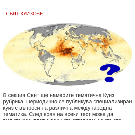
СВЯТ КУИЗОВЕ
В секция Свят ще намерите тематична Куиз
рубрика. Периодично се публикува специализиран
куиз с въпроси на различна международна
тематика. След края на всеки тест може да
видите резултат с верните отговори, които сте
натрупали. Другите куизове може да намерите
тук. Успех !