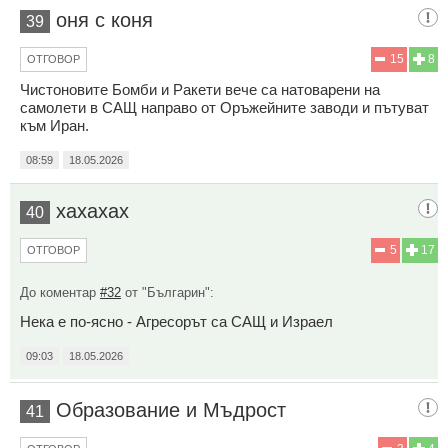
оня с коня
39
15
8
ОТГОВОР
Чистоновите Бомби и Ракети вече са натоварени на
самолети в САЩ направо от Оръжейните заводи и пътуват
към Иран.
08:59
18.05.2026
хахахах
40
5
17
ОТГОВОР
До коментар
#32
от "Българин":
Нека е по-ясно - Агресорът са САЩ и Израел
09:03
18.05.2026
Образование и Мъдрост
41