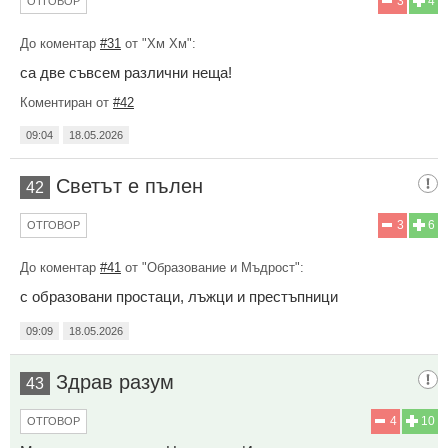
3
4
ОТГОВОР
До коментар
#31
от "Хм Хм":
са две съвсем различни неща!
Коментиран от
#42
09:04
18.05.2026
Светът е пълен
42
3
6
ОТГОВОР
До коментар
#41
от "Образование и Мъдрост":
с образовани простаци, лъжци и престъпници
09:09
18.05.2026
Здрав разум
43
4
10
ОТГОВОР