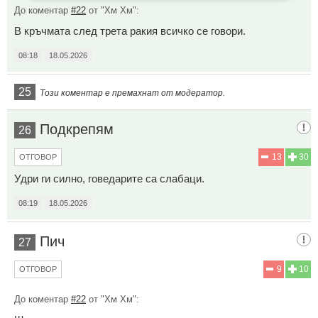
До коментар
#22
от "Хм Хм":
В кръчмата след трета ракия всичко се говори.
08:18
18.05.2026
25
Този коментар е премахнат от модератор.
Подкрепям
26
13
30
ОТГОВОР
Удри ги силно, говедарите са слабаци.
08:19
18.05.2026
Пич
27
9
10
ОТГОВОР
До коментар
#22
от "Хм Хм":