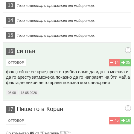
13
Този коментар е премахнат от модератор.
14
Този коментар е премахнат от модератор.
15
Този коментар е премахнат от модератор.
си пън
16
14
35
ОТГОВОР
факт,той не се крие,просто трябва само да идат в москва и
да го арестуват,можеха показно да го направят на 9ти май,а
факта,че никой не го прави показва кои санасрани
08:08
18.05.2026
Пише го в Коран
17
45
16
ОТГОВОР
До коментар
#9
от "Българин 🇧🇬":