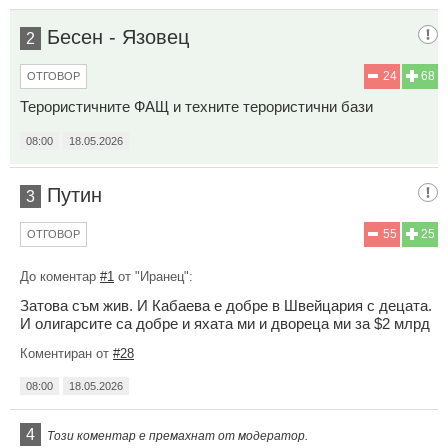
Бесен - Язовец
2
24
68
ОТГОВОР
Терористичните ФАЩ и техните терористични бази
08:00
18.05.2026
Путин
3
55
25
ОТГОВОР
До коментар
#1
от "Иранец":
Затова съм жив. И Кабаева е добре в Швейцария с децата.
И олигарсите са добре и яхата ми и двореца ми за $2 млрд
Коментиран от
#28
08:00
18.05.2026
4
Този коментар е премахнат от модератор.