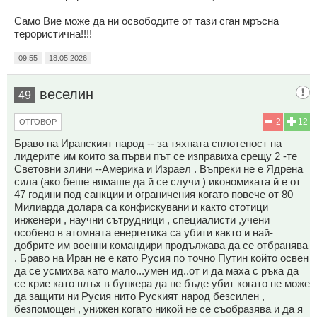
Само Вие може да ни освободите от тази сган мръсна
терористична!!!!
09:55
18.05.2026
веселин
49
2
12
ОТГОВОР
Браво на Иранският народ -- за тяхната сплотеност на
лидерите им които за първи път се изправиха срещу 2 -те
Световни злини --Америка и Израел . Въпреки не е Ядрена
сила (ако беше нямаше да й се случи ) икономиката й е от
47 години под санкции и ограничения когато повече от 80
Милиарда долара са конфискувани и както стотици
инженери , научни сътрудници , специалисти ,учени
особено в атомната енергетика са убити както и най-
добрите им военни командири продължава да се отбранява
. Браво на Иран не е като Русия по точно Путин който освен
да се усмихва като мало...умен ид..от и да маха с ръка да
се крие като плъх в бункера да не бъде убит когaтo не може
да защити ни Русия нито Руският народ безсилен ,
безпомощен , унижен когато никой не се съобразява и да я