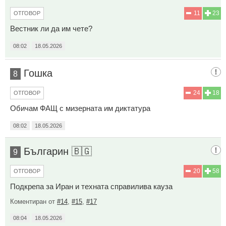
11
23
ОТГОВОР
Вестник ли да им чете?
08:02
18.05.2026
Гошка
8
24
18
ОТГОВОР
Обичам ФАЩ с мизерната им диктатура
08:02
18.05.2026
Българин 🇧🇬
9
20
58
ОТГОВОР
Подкрепа за Иран и техната справилива кауза
Коментиран от
#14
,
#15
,
#17
08:04
18.05.2026