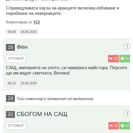
Справедливата кауза на иранците включва избиване и
поробване на неверниците.
Коментиран от
#19
08:09
18.05.2026
Фен
18
16
51
ОТГОВОР
САЩ, империята на злото, си намериха майстора. Персите
ще им видят сметката. Велики!
08:10
18.05.2026
19
Този коментар е премахнат от модератор.
СБОГОМ НА САЩ
20
11
52
ОТГОВОР