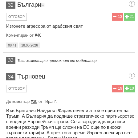
Българин
32
13
21
ОТГОВОР
Изгонете агресора от арабския свят
Коментиран от
#40
08:41
18.05.2026
33
Този коментар е премахнат от модератор.
Търновец
34
19
10
ОТГОВОР
До коментар
#30
от "Иран":
Във Британия Найджъл Фараж печели а той е приятел на
Тръмп. А България да подпише стратегическо партньорство
с водещи Европейски страни. Сега заради идващи нови
военни разходи Тръмп ще сложи на ЕС още по високи
търговски тарифи. А през това време Израел анексира все