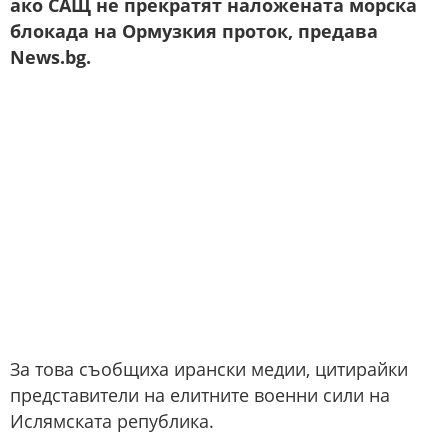
ако САЩ не прекратят наложената морска
блокада на Ормузкия проток, предава
News.bg.
За това съобщиха ирански медии, цитирайки
представители на елитните военни сили на
Ислямската република.