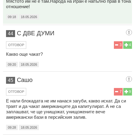
Мястото им не е там.Народа на Иран е напълно прав в тона
отношение!
09:18
18.05.2026
С ДВЕ ДУМИ
44
3
4
ОТГОВОР
Какво още чакат?
09:20
18.05.2026
Сашо
45
7
9
ОТГОВОР
Е нали блокадата не им нанася загуби, какво искат. Да си
траят и да чакат американците да капитулират. А не са
заплашват, че ще унищожат, унищожените вече
американски бази в персийския залив.
09:28
18.05.2026