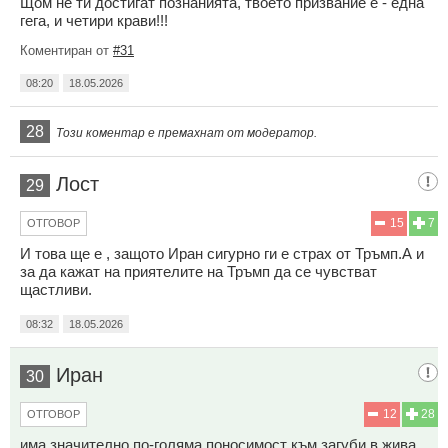
Щом не ти достигат познанията, твоето призвание е - една
гега, и четири крави!!!
Коментиран от
#31
08:20
18.05.2026
28
Този коментар е премахнат от модератор.
Лост
29
15
7
ОТГОВОР
И това ще е , защото Иран сигурно ги е страх от Тръмп.А и
за да кажат на приятелите на Тръмп да се чувстват
щастливи.
08:32
18.05.2026
Иран
30
12
28
ОТГОВОР
има значително по-голяма поносимост към загуби в жива