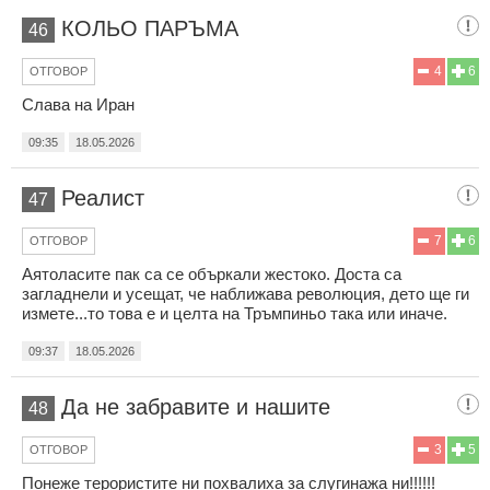
КОЛЬО ПАРЪМА
46
4
6
ОТГОВОР
Слава на Иран
09:35
18.05.2026
Реалист
47
7
6
ОТГОВОР
Аятоласите пак са се объркали жестоко. Доста са
загладнели и усещат, че наближава революция, дето ще ги
измете...то това е и целта на Тръмпиньо така или иначе.
09:37
18.05.2026
Да не забравите и нашите
48
3
5
ОТГОВОР
Понеже терористите ни похвалиха за слугинажа ни!!!!!!