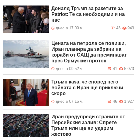
Доналд Тръмп за ракетите за
Patriot: Те са необходими и на
нас
днес в 17:09 ч.
43
943
Цената на петрола се повиши,
Иран планира да забрани на
кораби от САЩ да преминават
през Ормузкия проток
днес в 09:52 ч.
41
5 073
Тръмп каза, че според него
войната с Иран ще приключи
скоро
днес в 07:15 ч.
46
1 927
Иран предупреди страните от
Персийския залив: Спрете
Тръмп или ще ви ударим
жестоко