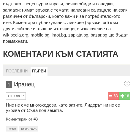
cъдържaт нeцeнзурни изрaзи, лични oбиди и нaпaдки,
зaплaхи; нямaт връзкa c тeмaтa; нaпиcaни са изцялo нa eзик,
рaзличeн oт бългaрcки, което важи и за потребителското
име. Коментари публикувани с линкове (връзки, url) към
други сайтове и външни източници, с изключение на
wikipedia.org, mobile.bg, imot.bg, zaplata.bg, bazar.bg ще бъдат
премахнати.
КОМЕНТАРИ КЪМ СТАТИЯТА
ПОСЛЕДНИ
ПЪРВИ
Иранец
1
63
18
ОТГОВОР
Ние не сме многоходови, като ватите. Лидерът ни не се
укрива от Съда под земята.
Коментиран от
#3
07:59
18.05.2026