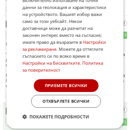
включително използване на точни
данни за геолокация и характеристики
08:17
18.05.2026
на устройството. Вашият избор важи
само за този уебсайт. Някои
Украйна СВО Победа
23
доставчици може да разчитат на
законен интерес вместо на съгласие;
34
13
ОТГОВОР
имате право да възразите в
Настройки
Константин Малофеев:
за рекламиране
. Можете да оттеглите
"Не е срамно да загубим от Украйна, защото украинците са
съгласието си по всяко време в
руснаци, а руснаците никога не се предават и винаги
Настройки на бисквитките
.
Политика
побеждават."
за поверителност
Константин Малофеев е православният медиен олигарх на
Путин. Думите му може да означават само едно. В Москва
ПРИЕМЕТЕ ВСИЧКИ
се готвят за капитулация.
08:17
18.05.2026
ОТХВЪРЛЕТЕ ВСИЧКИ
Кръчмаря
24
ПОКАЖЕТЕ ПОДРОБНОСТИ
10
21
ОТГОВОР