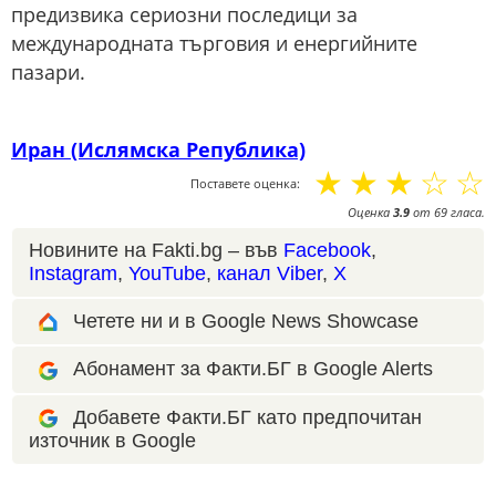
предизвика сериозни последици за
международната търговия и енергийните
пазари.
Иран (Ислямска Република)
☆
☆
☆
☆
☆
Поставете оценка:
Оценка
3.9
от
69
гласа.
Новините на Fakti.bg – във
Facebook
,
Instagram
,
YouTube
,
канал Viber
,
X
Четете ни и в Google News Showcase
Абонамент за Факти.БГ в Google Alerts
Добавете Факти.БГ като предпочитан
източник в Google