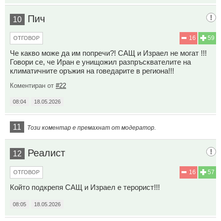
Пич
10
16
59
ОТГОВОР
Че какво може да им попречи?! САЩ и Израел не могат !!!
Говори се, че Иран е унищожил разпръсквателите на
климатичните оръжия на говедарите в региона!!!
Коментиран от
#22
08:04
18.05.2026
11
Този коментар е премахнат от модератор.
Реалист
12
16
57
ОТГОВОР
Който подкрепя САЩ и Израел е терорист!!!
08:05
18.05.2026