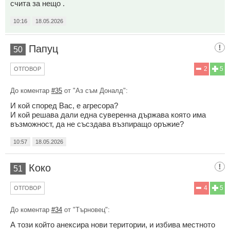
счита за нещо .
10:16
18.05.2026
Папуц
50
2
5
ОТГОВОР
До коментар
#35
от "Аз съм Доналд":
И кой според Вас, е агресора?
И кой решава дали една суверенна държава която има
възможност, да не съсздава възпиращо оръжие?
10:57
18.05.2026
Коко
51
4
5
ОТГОВОР
До коментар
#34
от "Търновец":
А този който анексира нови територии, и избива местното