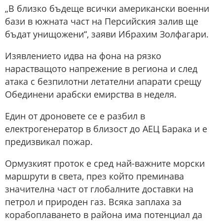
„В близко бъдеще всички американски военни
бази в южната част на Персийския залив ще
бъдат унищожени“, заяви Ибрахим Золфагари.
Изявлението идва на фона на рязко
нарастващото напрежение в региона и след
атака с безпилотни летателни апарати срещу
Обединени арабски емирства в неделя.
Един от дроновете се е разбил в
електрогенератор в близост до АЕЦ Барака и е
предизвикал пожар.
Ормузкият проток е сред най-важните морски
маршрути в света, през който преминава
значителна част от глобалните доставки на
петрол и природен газ. Всяка заплаха за
корабоплаването в района има потенциал да