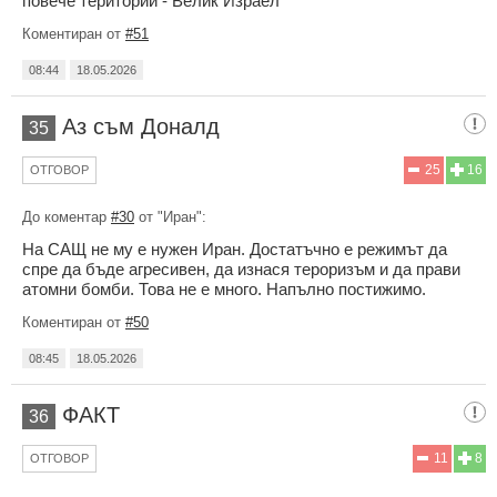
повече територии - Велик Израел
Коментиран от
#51
08:44
18.05.2026
Аз съм Доналд
35
25
16
ОТГОВОР
До коментар
#30
от "Иран":
На САЩ не му е нужен Иран. Достатъчно е режимът да
спре да бъде агресивен, да изнася тероризъм и да прави
атомни бомби. Това не е много. Напълно постижимо.
Коментиран от
#50
08:45
18.05.2026
ФАКТ
36
11
8
ОТГОВОР