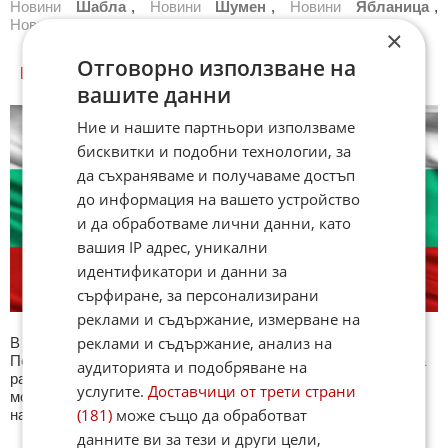
Новини
Шабла
,
Новини
Шумен
,
Новини
Ябланица
,
Новини
Ямбол
,
Новини
Всички градове
×
Отговорно използване на
БЪЛГАРИЯ КУИЗОВЕ
вашите данни
Ние и нашите партньори използваме
бисквитки и подобни технологии, за
да съхраняваме и получаваме достъп
до информация на вашето устройство
и да обработваме лични данни, като
вашия IP адрес, уникални
идентификатори и данни за
сърфиране, за персонализирани
реклами и съдържание, измерване на
реклами и съдържание, анализ на
В секция България ще намерите тематична Куиз рубрика.
Периодично се публикува специализиран куиз с въпроси на
аудиторията и подобряване на
различна национална тематика. След края на всеки тест
услугите.
Доставчици от трети страни
може да видите резултат с верните отговори, които сте
(181)
може също да обработват
натрупали. Другите куизове може да намерите тук. Успех !
данните ви за тези и други цели,