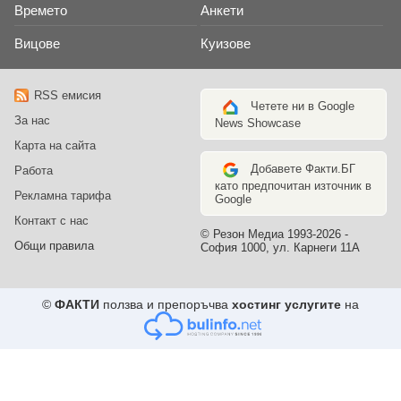
Времето
Анкети
Вицове
Куизове
RSS емисия
Четете ни в Google
За нас
News Showcase
Карта на сайта
Добавете Факти.БГ
Работа
като предпочитан източник в
Рекламна тарифа
Google
Контакт с нас
© Резон Медиа 1993-2026 -
Общи правила
София 1000, ул. Карнеги 11А
©
ФАКТИ
ползва и препоръчва
хостинг услугите
на