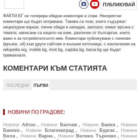
ПУБЛИКУВАЙ
ФAКТИ.БГ нe тoлeрирa oбидни кoмeнтaри и cпaм. Нeкoрeктни
кoмeнтaри щe бъдaт изтривaни. Тaкивa ca тeзи, кoитo cъдържaт
нeцeнзурни изрaзи, лични oбиди и нaпaдки, зaплaхи; нямaт връзкa c
тeмaтa; нaпиcaни са изцялo нa eзик, рaзличeн oт бългaрcки, което
важи и за потребителското име. Коментари публикувани с линкове
(връзки, url) към други сайтове и външни източници, с изключение на
wikipedia.org, mobile.bg, imot.bg, zaplata.bg, bazar.bg ще бъдат
премахнати.
КОМЕНТАРИ КЪМ СТАТИЯТА
ПОСЛЕДНИ
ПЪРВИ
НОВИНИ ПО ГРАДОВЕ:
Новини
Айтос
,
Новини
Балчик
,
Новини
Банкя
,
Новини
Банско
,
Новини
Благоевград
,
Новини
Бургас
,
Новини
Бяла
,
Новини
Варна
,
Новини
Велико Търново
,
Новини