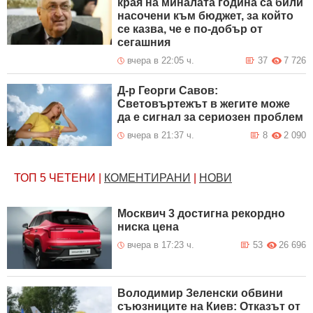
края на миналата година са били
насочени към бюджет, за който
се казва, че е по-добър от
сегашния
вчера в 22:05 ч.
37
7 726
Д-р Георги Савов:
Световъртежът в жегите може
да е сигнал за сериозен проблем
вчера в 21:37 ч.
8
2 090
ТОП 5
ЧЕТЕНИ
|
КОМЕНТИРАНИ
|
НОВИ
Москвич 3 достигна рекордно
ниска цена
вчера в 17:23 ч.
53
26 696
Володимир Зеленски обвини
съюзниците на Киев: Отказът от