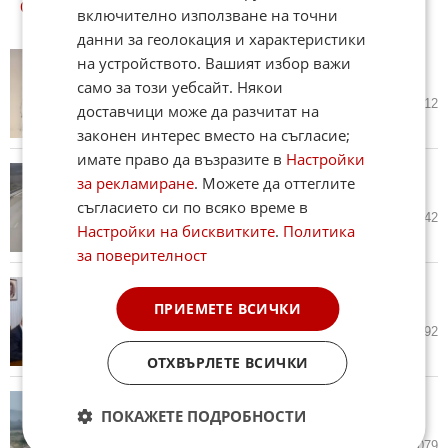
ОЩЕ
НОВИНИ ОТ БЪЛГАРИЯ
включително използване на точни
данни за геолокация и характеристики
Започва изплащането на
на устройството. Вашият избор важи
пенсиите
само за този уебсайт. Някои
днес в 07:10 ч.
0
212
доставчици може да разчитат на
законен интерес вместо на съгласие;
имате право да възразите в
Настройки
Трафик, пожари и пътна
за рекламиране
. Можете да оттеглите
обстановка у нас към 7.00 часа
съгласието си по всяко време в
днес в 06:54 ч.
0
442
Настройки на бисквитките
.
Политика
за поверителност
Йотова: България има голям
потенциал в ИИ сферата
ПРИЕМЕТЕ ВСИЧКИ
днес в 03:44 ч.
22
792
ОТХВЪРЛЕТЕ ВСИЧКИ
Дежурни екипи остават на АМ
ПОКАЖЕТЕ ПОДРОБНОСТИ
Тракия след огнения ад
днес в 03:37 ч.
2
1 079