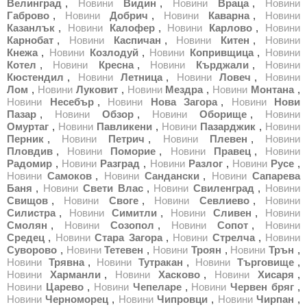
Велинград
,
Новини
Видин
,
Новини
Враца
,
Новини
Габрово
,
Новини
Добрич
,
Новини
Каварна
,
Новини
Казанлък
,
Новини
Калофер
,
Новини
Карлово
,
Новини
Карнобат
,
Новини
Каспичан
,
Новини
Китен
,
Новини
Кнежа
,
Новини
Козлодуй
,
Новини
Копривщица
,
Новини
Котел
,
Новини
Кресна
,
Новини
Кърджали
,
Новини
Кюстендил
,
Новини
Летница
,
Новини
Ловеч
,
Новини
Лом
,
Новини
Луковит
,
Новини
Мездра
,
Новини
Монтана
,
Новини
Несебър
,
Новини
Нова Загора
,
Новини
Нови
Пазар
,
Новини
Обзор
,
Новини
Оборище
,
Новини
Омуртаг
,
Новини
Павликени
,
Новини
Пазарджик
,
Новини
Перник
,
Новини
Петрич
,
Новини
Плевен
,
Новини
Пловдив
,
Новини
Поморие
,
Новини
Правец
,
Новини
Радомир
,
Новини
Разград
,
Новини
Разлог
,
Новини
Русе
,
Новини
Самоков
,
Новини
Сандански
,
Новини
Сапарева
Баня
,
Новини
Свети Влас
,
Новини
Свиленград
,
Новини
Свищов
,
Новини
Своге
,
Новини
Севлиево
,
Новини
Силистра
,
Новини
Симитли
,
Новини
Сливен
,
Новини
Смолян
,
Новини
Созопол
,
Новини
Сопот
,
Новини
Средец
,
Новини
Стара Загора
,
Новини
Стрелча
,
Новини
Суворово
,
Новини
Тетевен
,
Новини
Троян
,
Новини
Трън
,
Новини
Трявна
,
Новини
Тутракан
,
Новини
Търговище
,
Новини
Харманли
,
Новини
Хасково
,
Новини
Хисаря
,
Новини
Царево
,
Новини
Чепеларе
,
Новини
Червен бряг
,
Новини
Черноморец
,
Новини
Чипровци
,
Новини
Чирпан
,