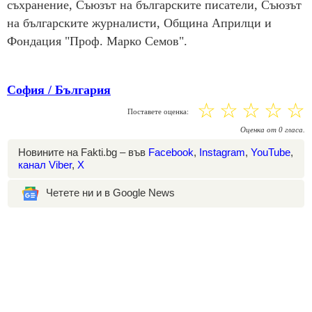
съхранение, Съюзът на българските писатели, Съюзът
на българските журналисти, Община Априлци и
Фондация "Проф. Марко Семов".
София / България
☆
☆
☆
☆
☆
Поставете оценка:
Оценка
от
0
гласа.
Новините на Fakti.bg – във
Facebook
,
Instagram
,
YouTube
,
канал Viber
,
X
Четете ни и в Google News