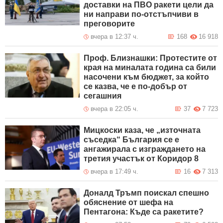
доставки на ПВО ракети цели да
ни направи по-отстъпчиви в
преговорите
вчера в 12:37 ч.
168
16 918
Проф. Близнашки: Протестите от
края на миналата година са били
насочени към бюджет, за който
се казва, че е по-добър от
сегашния
вчера в 22:05 ч.
37
7 723
Мицкоски каза, че „източната
съседка“ България се е
ангажирала с изграждането на
третия участък от Коридор 8
вчера в 17:49 ч.
16
7 313
Доналд Тръмп поискал спешно
обяснение от шефа на
Пентагона: Къде са ракетите?