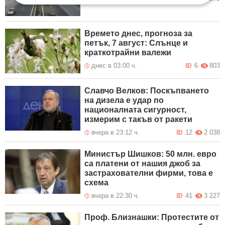
Времето днес, прогноза за
петък, 7 август: Слънце и
краткотрайни валежи
днес в 03:00 ч.
6
803
Славчо Велков: Поскъпването
на дизела е удар по
националната сигурност,
измерим с такъв от ракети
вчера в 23:12 ч.
12
2 038
Министър Шишков: 50 млн. евро
са платени от нашия джоб за
застрахователни фирми, това е
схема
вчера в 22:30 ч.
41
3 227
Проф. Близнашки: Протестите от