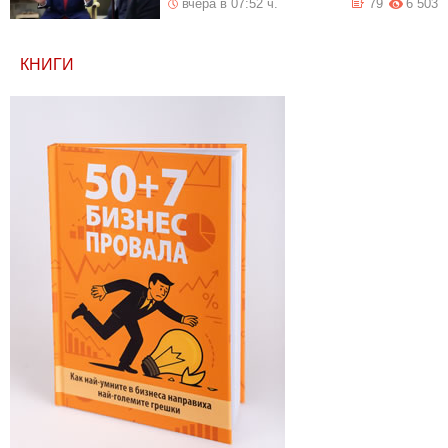
вчера в 07:52 ч.
79
6 503
КНИГИ