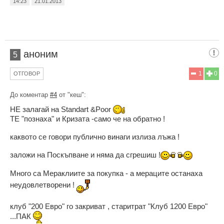
14:23
21.01.2013
аноним
5
1
0
ОТГОВОР
До коментар
#4
от "кеш":
НЕ залагай на Standart &Poor
ТЕ "познаха" и Кризата -само че на обратно !
каквото се говори публично винаги излиза лъжа !
заложи на Поскъпване и няма да сгрешиш !
Много са Мераклиите за покупка - а мераците останаха
неудовлетворени !
клуб "200 Евро" го закриват , старитрат "Клуб 1200 Евро"
...ПАК