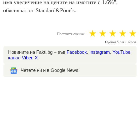
има увеличение на цените на имотите с 1.6%”,
обясняват от Standard&Poor`s.
☆
☆
☆
☆
☆
Поставете оценка:
Оценка
5
от
1
гласа.
Новините на Fakti.bg – във
Facebook
,
Instagram
,
YouTube
,
канал Viber
,
X
Четете ни и в Google News