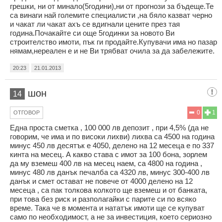
грешки, ни от минало(5години),ни от прогнози за бъдеще.Те
са винаги най големите специалисти ,на бяло казват черно
и чакат ли чакат ахъ се вдигнали цените през тая
година.Почакайте си още 5годинки за новото Ви
строителство имоти, пък ги продайте.Купувачи има но пазар
нямам,нереален е и не Ви трябват очила за да забележите.
20:23
21.01.2013
шон
14
0
1
ОТГОВОР
Една проста сметка , 100 000 лв депозит , при 4,5% (да не
говорим, че има и по високи лихви) лихва са 4500 на година
минус 450 лв десятък е 4050, делено на 12 месеца е по 337
кинта на месец. А какво става с имот за 100 бона, зорлем
да му вземеш 400 лв на месец наем, са 4800 на година ,
минус 480 лв данък печалба са 4320 лв, минус 300-400 лв
данък и смет остават не повече от 4000 делено на 12
месеца , са пак толкова колкото ще вземеш и от банката,
при това без риск и разполагайки с парите си по всяко
време. Така че в момента и нататък имоти ще се купуват
само по необходимост, а не за инвестиция, което сериозно