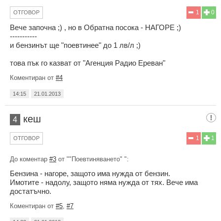
1
0
ОТГОВОР
Вече започна ;) , но в Обратна посока - НАГОРЕ ;)
-----------
и бензинът ще "поевтинее" до 1 лв/л ;)
това пък го казват от "Агенция Радио Ереван"
Коментиран от
#4
14:15
21.01.2013
кеш
4
1
1
ОТГОВОР
До коментар
#3
от ""Поевтиняването" ":
Бензина - нагоре, защото има нужда от бензин.
Имотите - надолу, защото няма нужда от тях. Вече има
достатъчно.
Коментиран от
#5
,
#7