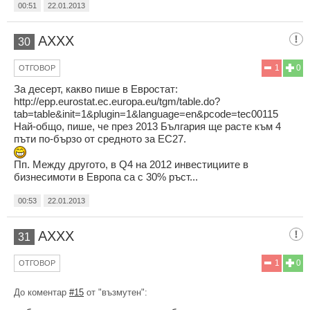
00:51
22.01.2013
AXXX
30
1
0
ОТГОВОР
За десерт, какво пише в Евростат:
http://epp.eurostat.ec.europa.eu/tgm/table.do?
tab=table&init=1&plugin=1&language=en&pcode=tec00115
Най-общо, пише, че през 2013 България ще расте към 4
пъти по-бързо от средното за ЕС27.
Пп. Между другото, в Q4 на 2012 инвестициите в
бизнесимоти в Европа са с 30% ръст...
00:53
22.01.2013
AXXX
31
1
0
ОТГОВОР
До коментар
#15
от "възмутен":