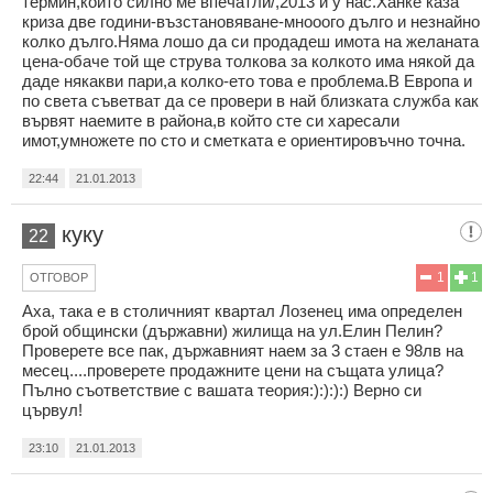
термин,който силно ме впечатли/,2013 и у нас.Ханке каза
криза две години-възстановяване-мнооого дълго и незнайно
колко дълго.Няма лошо да си продадеш имота на желаната
цена-обаче той ще струва толкова за колкото има някой да
даде някакви пари,а колко-ето това е проблема.В Европа и
по света съветват да се провери в най близката служба как
вървят наемите в района,в който сте си харесали
имот,умножете по сто и сметката е ориентировъчно точна.
22:44
21.01.2013
куку
22
1
1
ОТГОВОР
Aха, така е в столичният квартал Лозенец има определен
брой общински (държавни) жилища на ул.Елин Пелин?
Проверете все пак, държавният наем за 3 стаен е 98лв на
месец....проверете продажните цени на същата улица?
Пълно съответствие с вашата теория:):):):) Верно си
цървул!
23:10
21.01.2013