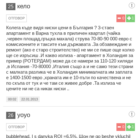
кело
25
0
1
ОТГОВОР
Колега къде видя ниски цени в България ? 3-стаен
апартамент в Варна тухла в приличен квартал (чайка
,червен площад,гръцка махала) струва 70-80-90 000 евро с
комисионните и таксите към държавата .За обзавеждане и
ремонт (ако е старо строителство) не ми се пише още колко
ще се изръсиш .И какво излиза - апартамент в Холандия за
пример (РОТЕРДАМ) може да се намери за 110-120 хиляди
,в Испания -70-80000 ,Италия също а и не само тези страни
с малката разлика че в Холандия минималната им заплата
е 1400-1500 евро ,храната им е 10-пъти по качествена и не
по скъпа от тук и че там се живее добре .Та излиза че
цените ни не са никак ниски ..
00:02
22.01.2013
yoyo
26
0
1
ОТГОВОР
bubblehead, I s danyka ROI =6.5%. Шон ne go beshe vkluchil