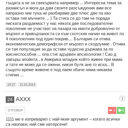
тъщата а не за свекървата например ... Интересна тема за
размисъл и мога да дам своите разсъждения ами все
напразно ние тука не разбираме две плюс две па кво
остава тия мъчните ... ) Та стига се до там че поради
ниската раздаемост у нас някога две последователни
поколение не участват на пазара на имоти доброволно от
мързел и привързаноста си към скотския начин на живот по
4 поколоелния под един покрив.... България си отива
икономическии демографски от мързел и скодоумие . Отива
си тая популация за да остави чудесна държава за по
жиснеспособни ... опа стиг адървен апсихология ! Сао д
завърш апойнта , в Америка младеж който живее при мама
и тате не може да се ожени, никоя булк ане го иска... В
същото време живене е под наем обаче няма никаква
стигма ...
23:27
21.01.2013
AXXX
24
1
0
ОТГОВОР
1111 ме е изпреварил с най-якия аргумент – когато всички
са наопаки, ний сме натерсене!