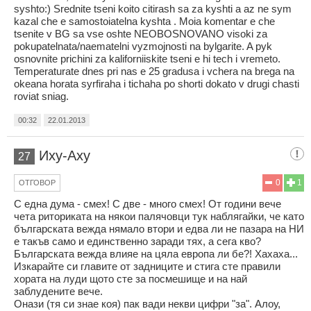
syshto:) Srednite tseni koito citirash sa za kyshti a az ne sym
kazal che e samostoiatelna kyshta . Moia komentar e che
tsenite v BG sa vse oshte NEOBOSNOVANO visoki za
pokupatelnata/naematelni vyzmojnosti na bylgarite. A pyk
osnovnite prichini za kaliforniiskite tseni e hi tech i vremeto.
Temperaturate dnes pri nas e 25 gradusa i vchera na brega na
okeana horata syrfiraha i tichaha po shorti dokato v drugi chasti
roviat sniag.
00:32
22.01.2013
Иху-Аху
27
0
1
ОТГОВОР
С една дума - смех! С две - много смех! От години вече
чета риториката на някои палячовци тук наблягайки, че като
българската вежда нямало втори и едва ли не пазара на НИ
е такъв само и единственно заради тях, а сега кво?
Българската вежда влияе на цяла европа ли бе?! Хахаха...
Изкарайте си главите от задниците и стига сте правили
хората на луди щото сте за посмешище и на най
заблудените вече.
Онази (тя си знае коя) пак вади некви цифри "за". Алоу,