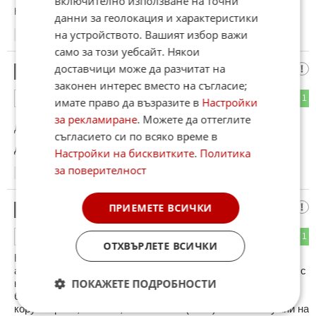
включително използване на точни
Коментиран от
#31
,
#37
,
#88
данни за геолокация и характеристики
на устройството. Вашият избор важи
21:13
21.01.2013
само за този уебсайт. Някои
доставчици може да разчитат на
възмутен
16
законен интерес вместо на съгласие;
0
1
ОТГОВОР
имате право да възразите в
Настройки
за рекламиране
. Можете да оттеглите
До коментар
#1
от "1111":
съгласието си по всяко време в
долният ми коментар е до Вас
Настройки на бисквитките
.
Политика
за поверителност
21:18
21.01.2013
ПРИЕМЕТЕ ВСИЧКИ
куку
17
3
1
ОТГОВОР
ОТХВЪРЛЕТЕ ВСИЧКИ
Не си възмутен, направо си заблуден:):):) Коя е тази
агенция дето работи коректно и изказва прогнози в разрез с
ПОКАЖЕТЕ ПОДРОБНОСТИ
нейният интерес? Всъщност уповавай се възмутено на
брокерите:):):) те не са много
корумпирани,нахални,безочливи и (меко) казано ненужни на