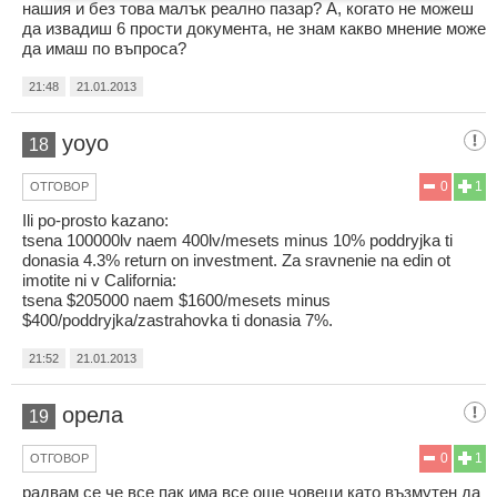
нашия и без това малък реално пазар? А, когато не можеш
да извадиш 6 прости документа, не знам какво мнение може
да имаш по въпроса?
21:48
21.01.2013
yoyo
18
0
1
ОТГОВОР
Ili po-prosto kazano:
tsena 100000lv naem 400lv/mesets minus 10% poddryjka ti
donasia 4.3% return on investment. Za sravnenie na edin ot
imotite ni v California:
tsena $205000 naem $1600/mesets minus
$400/poddryjka/zastrahovka ti donasia 7%.
21:52
21.01.2013
орела
19
0
1
ОТГОВОР
радвам се че все пак има все още човеци като възмутен да