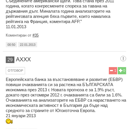
Съединените американски щати. Това стана през 2011
година, когато конгресмените спореха за тавана на
държавния дълг. Миналата година анализаторите на
рейтинговата агенция бяха първите, които намалиха
рейтинга на Франция, коментира AFP.”
11.01.2013
Коментиран от
#35
00:50
22.01.2013
AXXX
29
1
0
ОТГОВОР
Европейската банка за възстановяване и развитие (ЕБВР)
повиши очакванията си за растежа на БЪЛГАРСКАТА
икономика през 2013 г. Новата прогноза е за 1.9% ръст,
докато през октомври 2012 г. очакванията са били за 1.6%.
Очакванията на анализаторите на ЕБВР са нарастването на
икономическата активност в България да бъде над
средното за страните от Югоизточна Европа.
21 януари 2013