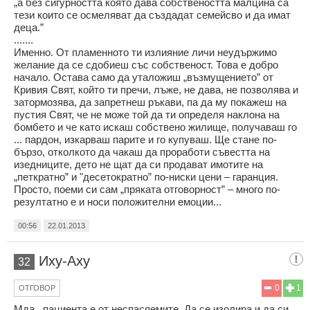
„а без сигурността която дава собствеността малцина са
тези които се осмеляват да създадат семейсво и да имат
деца.”
.......
Именно. От пламенното ти излияние личи неудържимо
желание да се сдобиеш със собственост. Това е добро
начало. Остава само да уталожиш „възмущението” от
Кривия Свят, който ти пречи, лъже, не дава, не позволява и
затормозява, да запретнеш ръкави, па да му покажеш на
пустия Свят, че не може той да ти определя наклона на
бомбето и че като искаш собствено жилище, получаваш го
... пардон, изкарваш парите и го купуваш. Ще стане по-
бързо, отколкото да чакаш да проработи съвестта на
изедниците, дето не щат да си продават имотите на
„петкратно” и "десетократно” по-ниски цени – гаранция.
Просто, поеми си сам „пряката отговорност” – много по-
резултатно е и носи положителни емоции...
00:56
22.01.2013
Иху-Аху
32
0
1
ОТГОВОР
Мда...пациента е от неспасяемите. Да се изолира и да си