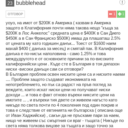
bubblehead
23
1
1
ОТГОВОР
yoyo, на имот от $200К в Америка ( казвам в Америка
защото в Клатифорния почти няма такова нещо "къща за
$200К в Лос Анжелос" средната цена е $400К в Сан Диего
$450К а в Сан Франциско $500К) имаш да плашаташ 2.5%
от цената му като годишен данък... Тоест от $1600 наем
махай $400 ( данъка за месец) и смятай пак. В Калифорния
данъка е по-нисък наполовина - само 1.25% и това
междудругото е от основноите причини за по-високите
калифорнийски цени . Къде сте в България в тоя дяпазон
ниски -високи данъци сам си отговори?
В България проблем освен ниските цени са и ниските наеми
.... Проблем защотo създават икономиката на
непотреблението, но пък са радост на пръв поглед за
веждите, които искат ниски цени но получават ниски
доходи ... и това е факт отново въреки никсите цени на
имотите ... , и въпреки тия двете си живеем нагъсто като
никъде по света почти по 4 поколения под един покрив и
това е следствие от евтинията ни българска ( описана още
от Иван Хаджийски) , сакън да не пръскаме пари за наем,
нищо че живеем със смъртния си враг - тъщата ( Никъде по
света няма толкова вицове за тъщата и защо точно за