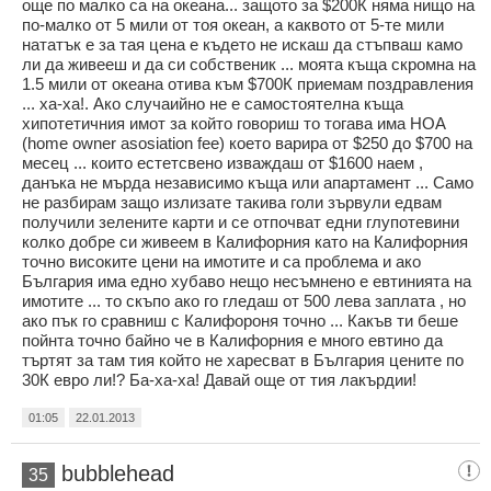
още по малко са на океана... защото за $200К няма нищо на
по-малко от 5 мили от тоя океан, а каквото от 5-те мили
нататък е за тая цена е където не искаш да стъпваш камо
ли да живееш и да си собственик ... моята къща скромна на
1.5 мили от океана отива към $700К приемам поздравления
... ха-ха!. Ако случаийно не е самостоятелна къща
хипотетичния имот за който говориш то тогава има HОА
(home owner asosiation fee) което варира от $250 до $700 на
месец ... които естетсвено изваждаш от $1600 наем ,
данъка не мърда независимо къща или апартамент ... Само
не разбирам защо излизате такива голи зървули едвам
получили зелените карти и се отпочват едни глупотевини
колко добре си живеем в Калифорния като на Калифорния
точно високите цени на имотите и са проблема и ако
България има едно хубаво нещо несъмнено е евтинията на
имотите ... то скъпо ако го гледаш от 500 лева заплата , но
ако пък го сравниш с Калифороня точно ... Какъв ти беше
пойнта точно байно че в Калифорния е много евтино да
търтят за там тия който не харесват в България цените по
30К евро ли!? Ба-ха-ха! Давай още от тия лакърдии!
01:05
22.01.2013
bubblehead
35