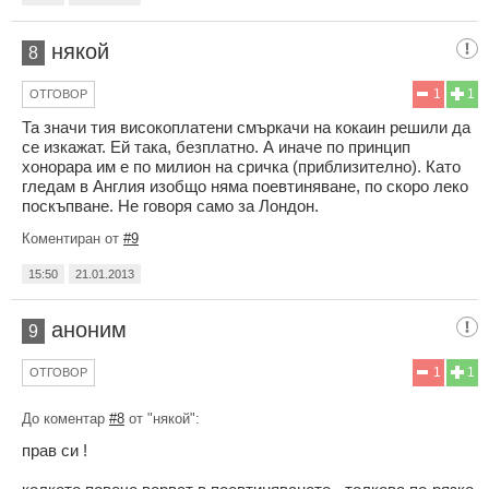
някой
8
1
1
ОТГОВОР
Та значи тия високоплатени смъркачи на кокаин решили да
се изкажат. Ей така, безплатно. А иначе по принцип
хонорара им е по милион на сричка (приблизително). Като
гледам в Англия изобщо няма поевтиняване, по скоро леко
поскъпване. Не говоря само за Лондон.
Коментиран от
#9
15:50
21.01.2013
аноним
9
1
1
ОТГОВОР
До коментар
#8
от "някой":
прав си !