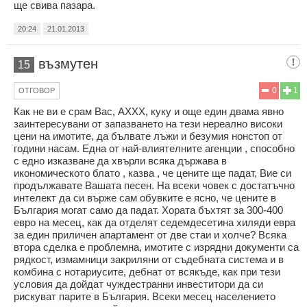
ще свива пазара.
20:24
21.01.2013
възмутен
15
0
1
ОТГОВОР
Как не ви е срам Вас, АХХХ, куку и още един двама явно
заинтересувани от запазването на тези нереално високи
цени на имотите, да бълвате лъжи и безумия нонстоп от
години насам. Една от най-влиятелните агенции , способно
с едно изказване да хвърли всяка държава в
икономическото блато , казва , че цените ще падат, Вие си
продължавате Вашата песен. На всеки човек с достатъчно
интелект да си върже сам обувките е ясно, че цените в
България могат само да падат. Хората бъхтят за 300-400
евро на месец, как да отделят седемдесетина хиляди евра
за един приличен апартамент от две стаи и холче? Всяка
втора сделка е проблемна, имотите с изрядни документи са
рядкост, измамници закриляни от съдебната система и в
комбина с нотариусите, дебнат от всякъде, как при тези
условия да дойдат чуждестранни инвеститори да си
рискуват парите в България. Всеки месец населението