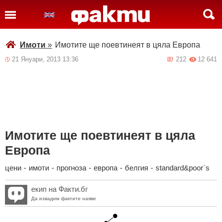
Имоти
»
Имотите ще поевтинеят в цяла Европа
21 Януари, 2013 13:36
212
12 641
Имотите ще поевтинеят в цяла
Европа
цени
-
имоти
-
прогноза
-
европа
-
белгия
-
standard&poor`s
екип на Факти.бг
Да извадим фактите наяве