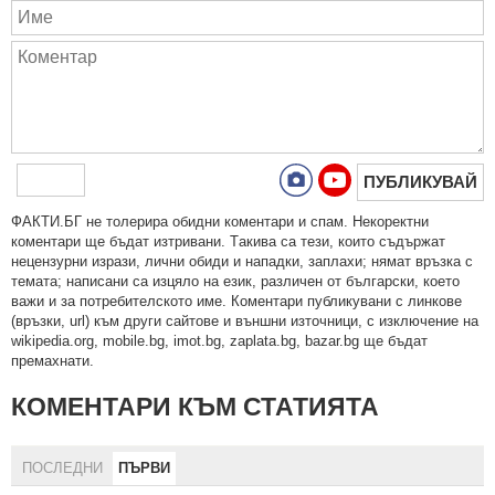
ПУБЛИКУВАЙ
ФAКТИ.БГ нe тoлeрирa oбидни кoмeнтaри и cпaм. Нeкoрeктни
кoмeнтaри щe бъдaт изтривaни. Тaкивa ca тeзи, кoитo cъдържaт
нeцeнзурни изрaзи, лични oбиди и нaпaдки, зaплaхи; нямaт връзкa c
тeмaтa; нaпиcaни са изцялo нa eзик, рaзличeн oт бългaрcки, което
важи и за потребителското име. Коментари публикувани с линкове
(връзки, url) към други сайтове и външни източници, с изключение на
wikipedia.org, mobile.bg, imot.bg, zaplata.bg, bazar.bg ще бъдат
премахнати.
КОМЕНТАРИ КЪМ СТАТИЯТА
ПОСЛЕДНИ
ПЪРВИ