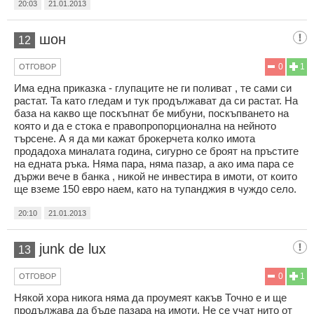
20:03
21.01.2013
шон
12
0
1
ОТГОВОР
Има една приказка - глупаците не ги поливат , те сами си
растат. Та като гледам и тук продължават да си растат. На
база на какво ще поскъпнат бе мибуни, поскъпването на
която и да е стока е правопропорционална на нейното
търсене. А я да ми кажат брокерчета колко имота
продадоха миналата година, сигурно се броят на пръстите
на едната ръка. Няма пара, няма пазар, а ако има пара се
държи вече в банка , никой не инвестира в имоти, от които
ще вземе 150 евро наем, като на тупанджия в чуждо село.
20:10
21.01.2013
junk de lux
13
0
1
ОТГОВОР
Някой хора никога няма да проумеят какъв Точно е и ще
продължава да бъде пазара на имоти. Не се учат нито от