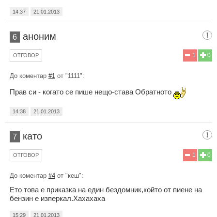
14:37
21.01.2013
аноним
6
1
0
ОТГОВОР
До коментар
#1
от "1111":
Прав си - когато се пише нещо-става Обратното
14:38
21.01.2013
като
7
1
0
ОТГОВОР
До коментар
#4
от "кеш":
Ето това е приказка на един бездомник,който от пиене на
бензин е изперкал.Хахахаха
15:29
21.01.2013