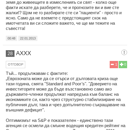
земя до живеещите в измесленияъ си свят - колко още
факти искате да разберете, че и прогнозите ви и вие сте
жалки!? Щом не го разбирате сте си "пациенти" - просто и
ясно. Само да не вземете с предстоящият скок на
имотчетата ви си сложите важето, че ще ми тежите на
съвестта!
00:48
22.01.2013
AXXX
28
1
0
ОТГОВОР
Тъй... продължавам с фактите:
„Еврозоната може да се отърси от дълговата криза още
тази година, смята "Standard and Poor’s". "Доверието на
инвеститорите може да бъде възстановено само ако
държавите-членки продължат напредъка към баланс на
икономиките си, както чрез структурно стабилизиране на
публичния дълг, така и чрез допълнително съкращаване на
външния дефицит".
Оптимизмът на S&P е показателен - единствено тази
агенция се осмели да смъкне водещия кредитен рейтинг на