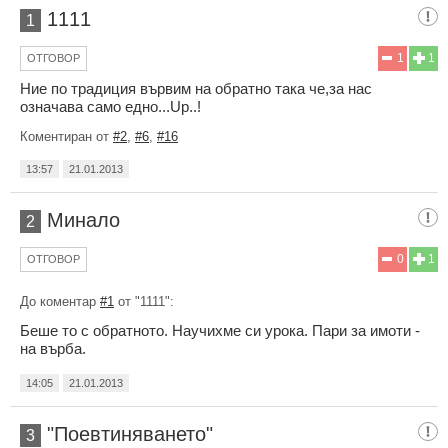
1111
1
1
1
ОТГОВОР
Ние по традиция вървим на обратно така че,за нас
означава само едно...Up..!
Коментиран от
#2
,
#6
,
#16
13:57
21.01.2013
Минало
2
0
1
ОТГОВОР
До коментар
#1
от "1111":
Беше то с обратното. Научихме си урока. Пари за имоти -
на върба.
14:05
21.01.2013
"Поевтиняването"
3