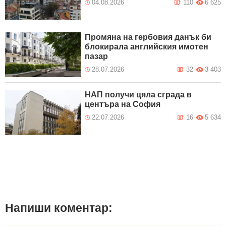
04.08.2026
110
6 625
Промяна на гербовия данък би
блокирала английския имотен
пазар
28.07.2026
32
3 403
НАП получи цяла сграда в
центъра на София
22.07.2026
16
5 634
Напиши коментар: