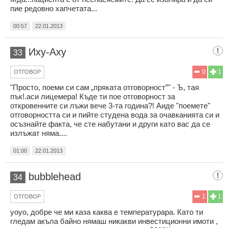
пие редовно хапчетата...
00:57
22.01.2013
Иху-Аху
33
0
1
ОТГОВОР
"Просто, поеми си сам „пряката отговорност”" - Ъ, тая
пък!.аси лицемера! Къде ти пое отговорност за
откровенните си лъжи вече 3-та година?! Аиде "поемете"
отговорността си и пийте студена вода за очавканията си и
осъзнайте факта, че сте набутани и други като вас да се
излъжат няма....
01:00
22.01.2013
bubblehead
34
1
1
ОТГОВОР
yoyo, добре че ми каза каква е температурара. Като ти
гледам акъла байно нямаш никакви инвестиционни имоти ,