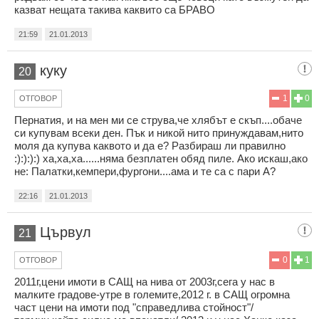
казват нещата такива каквито са БРАВО
21:59
21.01.2013
куку
20
1
0
ОТГОВОР
Пернатия, и на мен ми се струва,че хлябът е скъп....обаче
си купувам всеки ден. Пък и никой нито принуждавам,нито
моля да купува каквото и да е? Разбираш ли правилно
:):):):) ха,ха,ха......няма безплатен обяд пиле. Ако искаш,ако
не: Палатки,кемпери,фургони....ама и те са с пари А?
22:16
21.01.2013
Цървул
21
0
1
ОТГОВОР
2011г,цени имоти в САЩ на нива от 2003г,сега у нас в
малките градове-утре в големите,2012 г. в САЩ огромна
част цени на имоти под "справедлива стойност"/