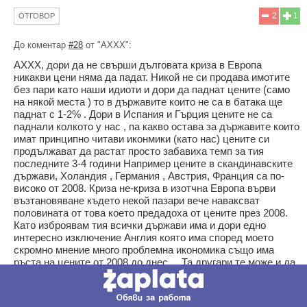
2
1
ОТГОВОР
До коментар
#28
от "AXXX":
АХХХ, дори да не свърши дълговата криза в Европа
никакви цени няма да падат. Никой не си продава имотите
без пари като наши идиоти и дори да паднат цените (само
на някой места ) то в държавите които не са в батака ще
паднат с 1-2% . Дори в Испания и Гърция цените не са
паднали колкото у нас , па какво остава за държавите които
имат принципно читави иконмики (като нас) цените си
продължават да растат просто забавиха темп за тия
последните 3-4 години Например цените в скандинавските
държави, Холандия , Германия , Австрия, Франция са по-
високо от 2008. Криза не-криза в изотчна Европа върви
възтановяване където некой пазари вече наваксват
половината от това което предадоха от цените през 2008.
Като изброявам тия всички държави има и дори едно
интересно изключение Англия която има според моето
скромно мнение много проблемна икономика също има
ръста на цените от 2008 до днес ... Та другари те може и да
паднат някъде цените но само с 1-2% и пак ще са по нагоре
от 2008, никой не чака 200 евро/м2... Става ли по ясно за
какво става дума тука? А у нас какво падаха цените когато