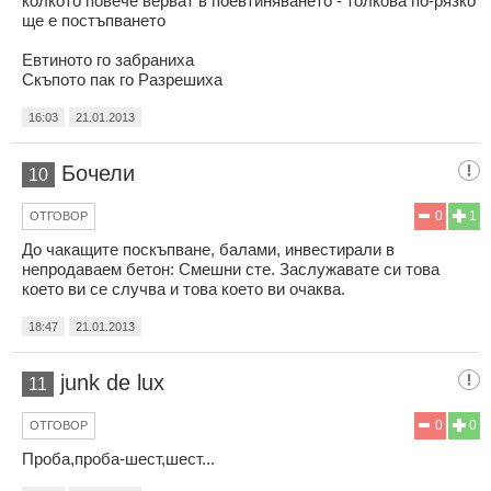
колкото повече верват в поевтиняването - толкова по-рязко
ще е постъпването
Евтиното го забраниха
Скъпото пак го Разрешиха
16:03
21.01.2013
Бочели
10
0
1
ОТГОВОР
До чакащите поскъпване, балами, инвестирали в
непродаваем бетон: Смешни сте. Заслужавате си това
което ви се случва и това което ви очаква.
18:47
21.01.2013
junk de lux
11
0
0
ОТГОВОР
Проба,проба-шест,шест...