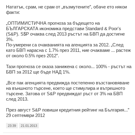
Нататък, срам, не срам от „възмутените”, обаче ето някои
факти:
„ОПТИМИСТИЧНА прогноза за бъдещето на
БЪЛГАРСКАТА икономика представи Standard & Poor's
(S&P). S$P очаква след 2013 ръстът на БВП да достигне
3%.
По-умерени са очакванията на агенцията за 2012. „След
като БВП нарасна с 1.7% през 2011, ние очакваме ... растеж
от около 0.5% през 2012”.
Тази прогноза се оказа занижена с около... 100% - ръстът на
БВП за 2012 ще бъде НАД 1%.
„Все пак агенцията предвижда постепенно възстановяване
на външното търсене, което ще стимулира и вътрешното
търсене. Затова от S&P предвиждат ръст от 3% на БВП
след 2013.
През август S&P повиши кредитния рейтинг на България...”
29 септември 2012
23:39
21.01.2013