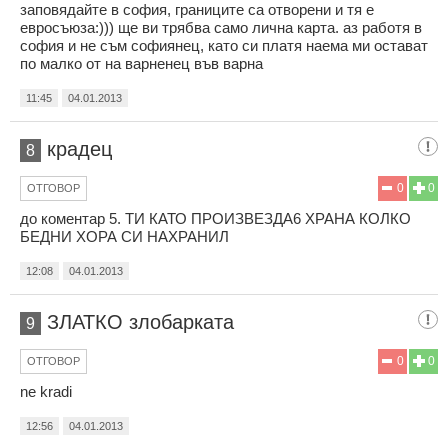
заповядайте в софия, границите са отворени и тя е
евросъюза:))) ще ви трябва само лична карта. аз работя в
софия и не съм софиянец, като си платя наема ми остават
по малко от на варненец във варна
11:45
04.01.2013
крадец
8
0
0
ОТГОВОР
до коментар 5. ТИ КАТО ПРОИЗВЕЗДА6 ХРАНА КОЛКО
БЕДНИ ХОРА СИ НАХРАНИЛ
12:08
04.01.2013
ЗЛАТКО злобарката
9
0
0
ОТГОВОР
ne kradi
12:56
04.01.2013