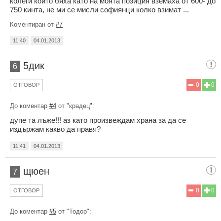
колеги който бяха като на моята позиция вземаха от 600- до
750 кинта, не ми се мисли софиянци колко взимат ...
Коментиран от
#7
11:40
04.01.2013
5дик
6
0
0
ОТГОВОР
До коментар
#4
от "крадец":
дупе та лъже!!! аз като произвеждам храна за да се
издържам какво да правя?
11:41
04.01.2013
щюен
7
0
0
ОТГОВОР
До коментар
#5
от "Тодор":