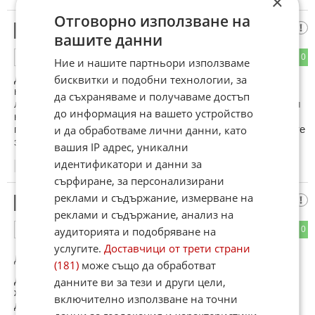
×
Отговорно използване на
калайката
2
вашите данни
0
0
ОТГОВОР
Ние и нашите партньори използваме
Да , криза е , беднотия е ! Но допустимо ли е при това
бисквитки и подобни технологии, за
нямане управляващите да пилеят средства за нови
да съхраняваме и получаваме достъп
лимузини ,за "творчески проекти" за "неотложни"ремонти и
до информация на вашето устройство
куп още неща с парите от които биха могли да се
подпомогнат и майките и крайно нуждаещите се и домовете
и да обработваме лични данни, като
за сираци и и и и ................!!! Може но явно няма желание .
вашия IP адрес, уникални
идентификатори и данни за
10:47
04.01.2013
сърфиране, за персонализирани
реклами и съдържание, измерване на
Воин
3
реклами и съдържание, анализ на
0
0
аудиторията и подобряване на
ОТГОВОР
услугите.
Доставчици от трети страни
До коментар
#1
от "qqqqqq":
(181)
може също да обработват
Детето било искало...Така ли трябва да му задоволиш
данните ви за тези и други цели,
желанието? С кражба? След това сигурно ще очакваш то
включително използване на точни
да стане добър гражданин и да уважава родителите си. В