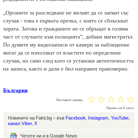
„Органите за разследване не желаят да се заемат със
случая - това е първата пречка, с която се сблъскват
хората. Затова и гражданите не се обръщат в голяма
част от случаите към полицията”, добави магистратът.
По думите му видеозаписи от камери за наблюдение
могат да се използват от властите по определени
случаи, но само след като се установи автентичността
на записа, както и дали е бил направен правомерно.
България
☆
☆
☆
☆
☆
Поставете оценка:
Оценка
от
0
гласа.
Новините на Fakti.bg – във
Facebook
,
Instagram
,
YouTube
,
канал Viber
,
X
Четете ни и в Google News