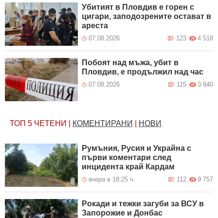
Убитият в Пловдив е горен с
цигари, заподозрените остават в
ареста
07.08.2026
123
4 518
Побоят над мъжа, убит в
Пловдив, е продължил над час
07.08.2026
115
3 940
ТОП 5
ЧЕТЕНИ
|
КОМЕНТИРАНИ
|
НОВИ
Румъния, Русия и Украйна с
първи коментари след
инцидента край Кардам
вчера в 18:25 ч.
112
9 757
Рокади и тежки загуби за ВСУ в
Запорожие и Донбас