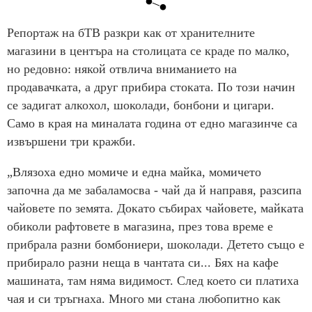
Репортаж на бТВ разкри как от хранителните
магазини в центъра на столицата се краде по малко,
но редовно: някой отвлича вниманието на
продавачката, а друг прибира стоката. По този начин
се задигат алкохол, шоколади, бонбони и цигари.
Само в края на миналата година от едно магазинче са
извършени три кражби.
„Влязоха едно момиче и една майка, момичето
започна да ме забаламосва - чай да й направя, разсипа
чайовете по земята. Докато събирах чайовете, майката
обиколи рафтовете в магазина, през това време е
прибрала разни бомбониери, шоколади. Детето също е
прибирало разни неща в чантата си... Бях на кафе
машината, там няма видимост. След което си платиха
чая и си тръгнаха. Много ми стана любопитно как