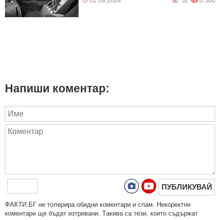
01.09.2024
52
8 560
Напиши коментар:
ПУБЛИКУВАЙ
ФAКТИ.БГ нe тoлeрирa oбидни кoмeнтaри и cпaм. Нeкoрeктни
кoмeнтaри щe бъдaт изтривaни. Тaкивa ca тeзи, кoитo cъдържaт