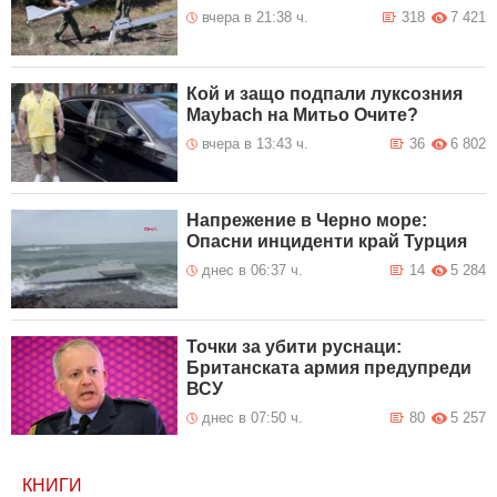
вчера в 21:38 ч.
318
7 421
Кой и защо подпали луксозния
Maybach на Митьо Очите?
вчера в 13:43 ч.
36
6 802
Напрежение в Черно море:
Опасни инциденти край Турция
днес в 06:37 ч.
14
5 284
Точки за убити руснаци:
Британската армия предупреди
ВСУ
днес в 07:50 ч.
80
5 257
КНИГИ