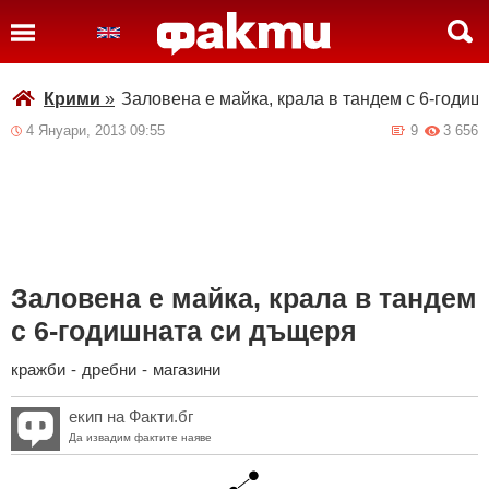
Крими
»
Заловена е майка, крала в тандем с 6-годи
4 Януари, 2013 09:55
9
3 656
Заловена е майка, крала в тандем
с 6-годишната си дъщеря
кражби
-
дребни
-
магазини
екип на Факти.бг
Да извадим фактите наяве