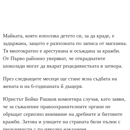
Майката, която използва детето си, за да краде, е
задържана, защото е разпозната по записа от магазина.
Тя многократно е арестувана и осъждана за кражби.
От Първо районно уверяват, че откраднатите
шоколади могат да вкарат рецидивистката в затвора.
През следващите месеци ще стане ясна съдбата на
жената и на 6-годишната й дъщеря.
Юристът Бойко Рашков коментира случая, като заяви,
че за съжаление правоохранителните органи не
обръщат сериозно внимание на дребните и битовите
кражби. Затова и улиците на страната били пълни с
рецидивисти с по няколко наказания.