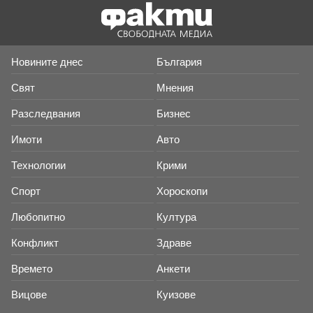
Новините днес
България
Свят
Мнения
Разследвания
Бизнес
Имоти
Авто
Технологии
Крими
Спорт
Хороскопи
Любопитно
Култура
Конфликт
Здраве
Времето
Анкети
Вицове
Куизове