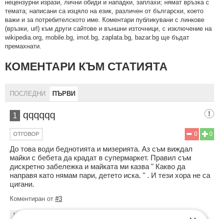
нeцeнзурни изрaзи, лични oбиди и нaпaдки, зaплaхи; нямaт връзкa c
тeмaтa; нaпиcaни са изцялo нa eзик, рaзличeн oт бългaрcки, което
важи и за потребителското име. Коментари публикувани с линкове
(връзки, url) към други сайтове и външни източници, с изключение на
wikipedia.org, mobile.bg, imot.bg, zaplata.bg, bazar.bg ще бъдат
премахнати.
КОМЕНТАРИ КЪМ СТАТИЯТА
ПОСЛЕДНИ
ПЪРВИ
qqqqqq
1
0
0
ОТГОВОР
До това води беднотията и мизерията. Аз съм виждал
майки с бебета да крадат в супермаркет. Правил съм
дискретно забележка и майката ми казва " Какво да
направя като нямам пари, детето иска. " . И тези хора не са
цигани.
Коментиран от
#3
10:21
04.01.2013