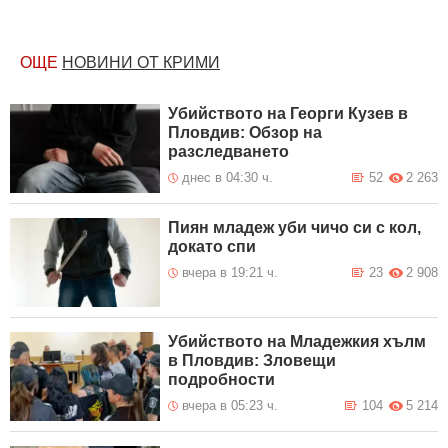
ОЩЕ
НОВИНИ ОТ КРИМИ
Убийството на Георги Кузев в
Пловдив: Обзор на
разследването
днес в 04:30 ч.
52
2 263
Пиян младеж уби чичо си с кол,
докато спи
вчера в 19:21 ч.
23
2 908
Убийството на Младежкия хълм
в Пловдив: Зловещи
подробности
вчера в 05:23 ч.
104
5 214