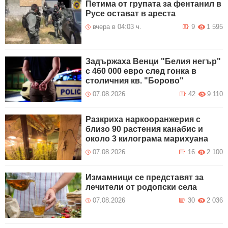
Петима от групата за фентанил в
Русе остават в ареста
вчера в 04:03 ч.
9
1 595
Задържаха Венци "Белия негър"
с 460 000 евро след гонка в
столичния кв. "Борово"
07.08.2026
42
9 110
Разкриха наркооранжерия с
близо 90 растения канабис и
около 3 килограма марихуана
07.08.2026
16
2 100
Измамници се представят за
лечители от родопски села
07.08.2026
30
2 036