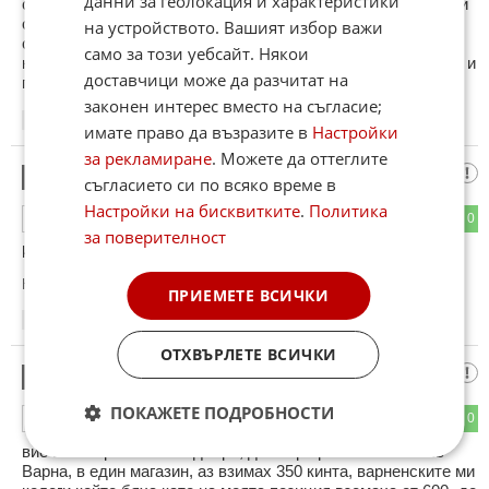
данни за геолокация и характеристики
столицата ли няма пари? Вземат 2 пъти по-големи заплати
от нас във Варна например. Да се хване на работа и да се
на устройството. Вашият избор важи
спасява, защото иначе се приравнява до цигани с тези
само за този уебсайт. Някои
кражби. А в случай, че Е циганка - направо и нея, и чевето и
доставчици може да разчитат на
по 1 куршум, че струва стотинки!
законен интерес вместо на съгласие;
11:08
04.01.2013
имате право да възразите в
Настройки
за рекламиране
. Можете да оттеглите
крадец
4
съгласието си по всяко време в
Настройки на бисквитките
.
Политика
0
0
ОТГОВОР
за поверителност
koйто краде за да се храни не е крадец
Коментиран от
#6
ПРИЕМЕТЕ ВСИЧКИ
11:29
04.01.2013
ОТХВЪРЛЕТЕ ВСИЧКИ
Тодор
5
ПОКАЖЕТЕ ПОДРОБНОСТИ
0
0
ОТГОВОР
вие във Варна пак сте добре, до скоро работех и аз във
Варна, в един магазин, аз взимах 350 кинта, варненските ми