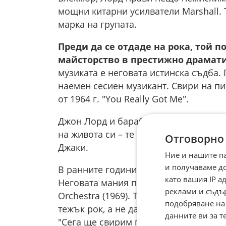
мощни китарни усилватели Marshall. 
марка на групата.
Преди да се отдаде на рока, той 
майсторство в престижно драмат
музиката е неговата истинска съдба. 
наемен сесиен музикант. Свири на пи
от 1964 г. "You Really Got Me".
Джон Лорд и барабанистът на Deep Pu
на живота си – те са и баджанаци. Дв
Отговорно
Джаки.
Ние и нашите п
и получаваме д
В ранните години на Deep Purple Джо
като вашия IP 
Неговата мания по класическата музи
реклами и съдъ
Orchestra (1969). Това вбесява китар
подобряване на
тежък рок, а не да бъде "оркестър на
данните ви за т
"Сега ще свирим по моя начин. Ако не