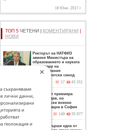
18 Юни, 2017 г.
ТОП 5
ЧЕТЕНИ
|
КОМЕНТИРАНИ
|
НОВИ
Ректорът на НАТФИЗ
заменя Министъра на
образованието и науката
като лидер на
×
алтернативния
университетски синод
вчера в 12:42 ч.
17
43 151
да съхраняваме
Забрана от премиера
ме лични данни,
Румен Радев, но
персонализирани
американски военен
самолет кацна в София
диторията и
вчера в 16:12 ч.
149
33 977
работват
за геолокация и
Русия извърши една от