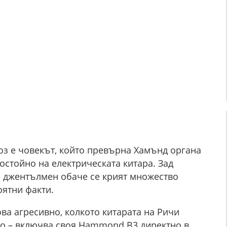
уоз е човекът, който превърна Хамънд органа
остойно на електрическата китара. Зад
н джентълмен обаче се крият множество
оятни факти.
ова агресивно, колкото китарата на Ричи
о – включва своя Hammond B3 директно в