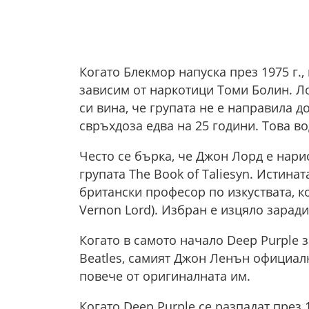
Когато Блекмор напуска през 1975 г.,
зависим от наркотици Томи Болин. Л
си вина, че групата не е направила д
свръхдоза едва на 25 години. Това во
Често се бърка, че Джон Лорд е нари
групата The Book of Taliesyn. Истина
британски професор по изкуствата, ко
Vernon Lord). Избран е изцяло зарад
Когато в самото начало Deep Purple з
Beatles, самият Джон Ленън официалн
повече от оригиналната им.
Когато Deep Purple се разпадат през