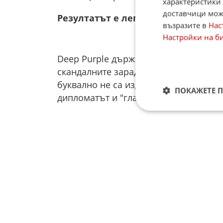
характеристики 
доставчици може
Резултатът е легендарният албум In
възразите в
Нас
Настройки на б
Deep Purple държат рекорда на Гинес 
скандалните заради вечните войни м
буквално не са издържали в една ста
ПОКАЖЕТЕ 
дипломатът и "гласът на разума", кой