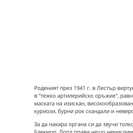
Роденият през 1941 г. в Лестър вирт
в "тежко артилерийско оръжие", равн
маската на изискан, високообразова
куриози, бурни рок скандали и невер
За да накара органа си да звучи толк
Блекмор, Лорд прави нещо немислим