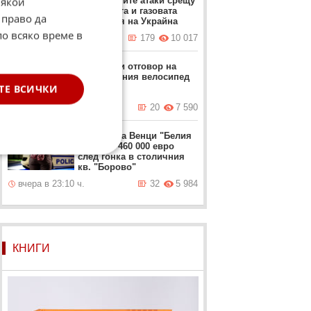
Някои
най-големите атаки срещу
петролната и газовата
 право да
индустрия на Украйна
по всяко време в
вчера в 21:39 ч.
179
10 017
Български отговор на
съвременния велосипед
(ВИДЕО)
ТЕ ВСИЧКИ
вчера в 11:47 ч.
20
7 590
Задържаха Венци "Белия
негър" с 460 000 евро
след гонка в столичния
кв. "Борово"
вчера в 23:10 ч.
32
5 984
КНИГИ