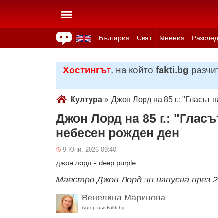
България
Свят
Мнения
Разслед
Здраве
Времето
Анкети
Вицове
Куизове
Хостингът
, на който
fakti.bg
разчит
Култура
»
Джон Лорд на 85 г.: "Гласът 
Джон Лорд на 85 г.: "Гласъ
небесен рожден ден
9 Юни, 2026 09:40
джон лорд
-
deep purple
Маестро Джон Лорд ни напусна през 2
Венелина Маринова
Автор във Fakti.bg