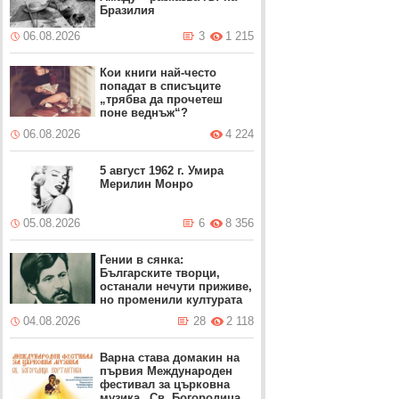
Бразилия
06.08.2026
3
1 215
Кои книги най-често
попадат в списъците
„трябва да прочетеш
поне веднъж“?
06.08.2026
4 224
5 август 1962 г. Умира
Мерилин Монро
05.08.2026
6
8 356
Гении в сянка:
Българските творци,
останали нечути приживе,
но променили културата
04.08.2026
28
2 118
Варна става домакин на
първия Международен
фестивал за църковна
музика „Св. Богородица