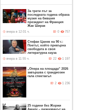
За трети път за
последната година обраха
музея на бившия
президент на Франция
Жак Ширак
вчера в 12:01 ч.
0
757
Стефан Цанев на 90 г.:
Поетът, който превърна
свободата в своя
литературна кауза
вчера в 11:55 ч.
22
1 197
„Опера на площада“ 2026
завършва с грандиозен
гала спектакъл
06.08.2026
2
1 236
25 години без Жоржи
Амаду – разказвачът на