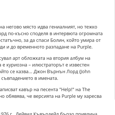
 на негово място идва гениалният, но тежко
орд по-късно споделя в интервюта огромната
остатъчно, за да спаси Болин, който умира от
ди и до временното разпадане на Purple.
сувал арт обложката на втория албум на
та е куриозна – илюстраторът е известен
йто се казва... Джон Върнън Лорд (John
и съвпадението в имената.
аписват кавър на песента "Help!" на The
о обявява, че версията на Purple му харесва
 1976 г., Дейвид Къвърдейл бързо привлича