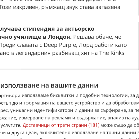
Този изкривен, ръмжащ звук става запазена
получава стипендия за актьорско
ично училище в Лондон.
Решава обаче, че
Преди славата с Deep Purple, Лорд работи като
ано в легендарния разбиващ хит на The Kinks
rple Иън Пейс са не просто колеги до края
амата се женят за сестри близначки – Вики и
 използване на вашите данни
артньори използваме бисквитки и подобни технологии, за 
остъп до информация на вашето устройство и да обработва
н Лорд е абсолютният творчески лидер.
адрес, уникални идентификатори и данни за сърфиране, за 
ка ражда албума Concerto for Group and
ржание, измерване на реклами и съдържание, анализ на ау
иста Ричи Блекмор, който иска групата да свири
 услугите.
Доставчици от трети страни (181)
може също да об
 заден план". Блекмор поставя ултиматум:
ези и други цели, включително използване на точни данни 
 стане хит, прави каквото искаш".