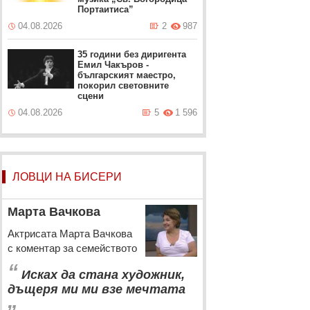
Портаитиса”
04.08.2026
2
987
35 години без диригента
Емил Чакъров -
българският маестро,
покорил световните
сцени
04.08.2026
5
1 596
ЛОВЦИ НА БИСЕРИ
Марта Вачкова
Актрисата Марта Вачкова
с коментар за семейството
“
Исках да стана художник,
дъщеря ми ми взе мечтата
„