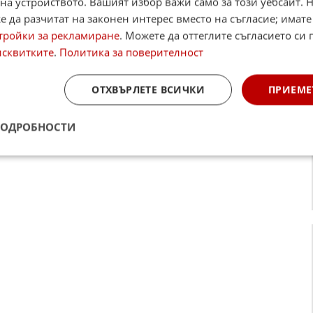
на устройството. Вашият избор важи само за този уебсайт. 
 да разчитат на законен интерес вместо на съгласие; имате
 Rock (1970).
тройки за рекламиране
. Можете да оттеглите съгласието си 
исквитките
.
Политика за поверителност
за най-шумна банда, но са и сред най-
ОТХВЪРЛЕТЕ ВСИЧКИ
ПРИЕМЕ
ежду Блекмор и вокалиста Иън Гилън. Те
я. Джон Лорд винаги е бил балансьорът,
ПОДРОБНОСТИ
то спасява групата от десетки разпади.