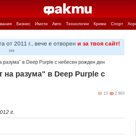
вания
Бизнес
Имоти
Авто
Технологии
Крими
Спорт
Хор
а от 2011 г., вече е отворен
и за твоя сайт!
›››
на разума" в Deep Purple с небесен рожден ден
т на разума" в Deep Purple с
13
2 993
012 г.