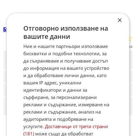
×
Отговорно използване на
България
☆
☆
☆
☆
☆
вашите данни
Поставете оценка:
Ние и нашите партньори използваме
Оценка
1
от
1
гласа.
бисквитки и подобни технологии, за
Новините на Fakti.bg – във
Facebook
,
да съхраняваме и получаваме достъп
Instagram
,
YouTube
,
канал Viber
,
X
до информация на вашето устройство
и да обработваме лични данни, като
Четете ни и в Google News Showcase
вашия IP адрес, уникални
Абонамент за Факти.БГ в Google Alerts
идентификатори и данни за
сърфиране, за персонализирани
Добавете Факти.БГ като предпочитан
реклами и съдържание, измерване на
източник в Google
реклами и съдържание, анализ на
аудиторията и подобряване на
услугите.
Доставчици от трети страни
(181)
може също да обработват