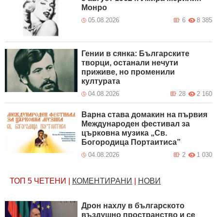
Монро
05.08.2026
6
8 385
Гении в сянка: Българските
творци, останали нечути
приживе, но променили
културата
04.08.2026
28
2 160
Варна става домакин на първия
Международен фестивал за
църковна музика „Св.
Богородица Портаитиса”
04.08.2026
2
1 030
ТОП 5
ЧЕТЕНИ
|
КОМЕНТИРАНИ
|
НОВИ
Дрон нахлу в българското
въздушно пространство и се