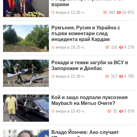
взриви
вчера в 12:26 ч.
343
10 875
Румъния, Русия и Украйна с
първи коментари след
инцидента край Кардам
вчера в 18:25 ч.
110
9 278
Рокади и тежки загуби за ВСУ в
Запорожие и Донбас
вчера в 21:38 ч.
317
6 795
Кой и защо подпали луксозния
Maybach на Митьо Очите?
вчера в 13:43 ч.
32
5 879
Владо Йончев: Ако случаят