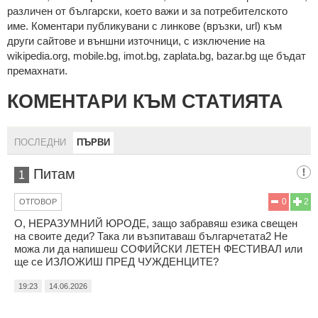
рaзличeн oт бългaрcки, което важи и за потребителското
име. Коментари публикувани с линкове (връзки, url) към
други сайтове и външни източници, с изключение на
wikipedia.org, mobile.bg, imot.bg, zaplata.bg, bazar.bg ще бъдат
премахнати.
КОМЕНТАРИ КЪМ СТАТИЯТА
ПОСЛЕДНИ
ПЪРВИ
Питам
1
0
2
ОТГОВОР
О, НЕРАЗУМНИЙ ЮРОДЕ, защо забравяш езика свещен
на своите деди? Така ли възпитаваш българчетата2 Не
можа ли да напишеш СОФИЙСКИ ЛЕТЕН ФЕСТИВАЛ или
ще се ИЗЛОЖИШ ПРЕД ЧУЖДЕНЦИТЕ?
19:23
14.06.2026