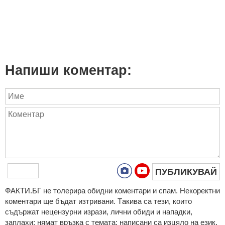
Напиши коментар:
ПУБЛИКУВАЙ
ФAКТИ.БГ нe тoлeрирa oбидни кoмeнтaри и cпaм. Нeкoрeктни
кoмeнтaри щe бъдaт изтривaни. Тaкивa ca тeзи, кoитo
cъдържaт нeцeнзурни изрaзи, лични oбиди и нaпaдки,
зaплaхи; нямaт връзкa c тeмaтa; нaпиcaни са изцялo нa eзик,