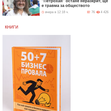
"Петрохан" остане неразкрит, ще
е травма за обществото
вчера в 12:18 ч.
76
4 426
КНИГИ