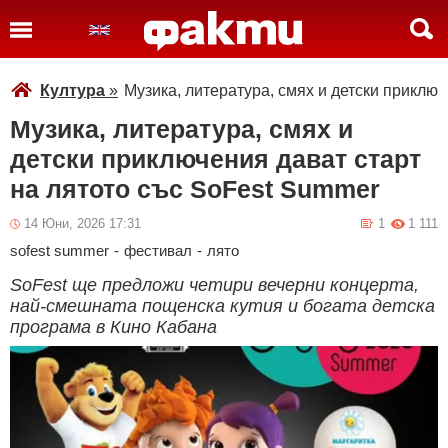
Култура
»
Музика, литература, смях и детски приклю
Музика, литература, смях и
детски приключения дават старт
на лятото със SoFest Summer
14 Юни, 2026 17:31
1
1 111
sofest summer
-
фестивал
-
лято
SoFest ще предложи четири вечерни концерта,
най-смешната пощенска кутия и богата детска
програма в Кино Кабана