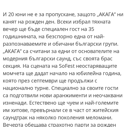
И 20 юни не е за пропускане, защото „АКАГА“ ни
канят на рожден ден. Всеки избрал тяхната
вечер ще бъде специален гост на 35
годишнината, на безспорно една от най-
разпознаваемите и обичани български групи.
„АКАГА“ са считани за едни от основателите на
модерния български саунд, със своята брас
секция. На сцената на SoFest неостаряващите
момчета ще дадат начало на юбилейна година,
която през септември ще продължи с
национално турне. Специално за своите гости
са подготвили нови аранжименти и неочаквани
изненади. Естествено ще чуем и най-големите
им хитове, превърнали се в част от житейския
саундтрак на няколко поколения меломани.
Вечерта обещава страхотно парти за рожден