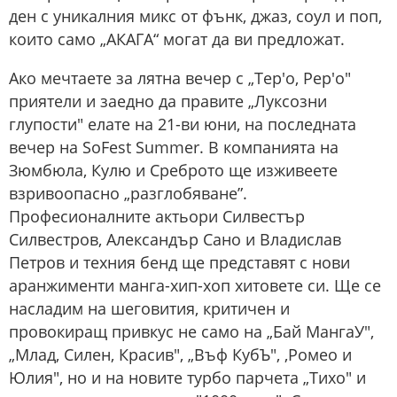
ден с уникалния микс от фънк, джаз, соул и поп,
които само „АКАГА“ могат да ви предложат.
Ако мечтаете за лятна вечер с „Тер'о, Рер'о"
приятели и заедно да правите „Луксозни
глупости" елате на 21-ви юни, на последната
вечер на SoFest Summer. В компанията на
Зюмбюла, Кулю и Среброто ще изживеете
взривоопасно „разглобяване”.
Професионалните актьори Силвестър
Силвестров, Александър Сано и Владислав
Петров и техния бенд ще представят с нови
аранжименти манга-хип-хоп хитовете си. Ще се
насладим на шеговития, критичен и
провокиращ привкус не само на „Бай МангаУ",
„Млад, Силен, Красив", „Въф КубЪ", ‚Ромео и
Юлия", но и на новите турбо парчета „Тихо" и