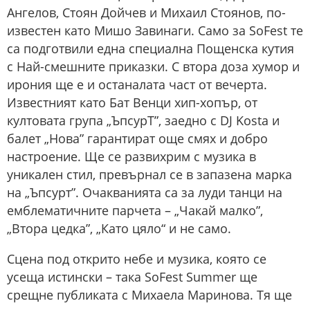
Ангелов, Стоян Дойчев и Михаил Стоянов, по-
известен като Мишо Завинаги. Само за SoFest те
са подготвили една специална Пощенска кутия
с Най-смешните приказки. С втора доза хумор и
ирония ще е и останалата част от вечерта.
Известният като Бат Венци хип-хопър, от
култовата група „ЪпсурT”, заедно с DJ Kosta и
балет „Нова” гарантират още смях и добро
настроение. Ще се развихрим с музика в
уникален стил, превърнал се в запазена марка
на „Ъпсурт”. Очакванията са за луди танци на
емблематичните парчета – „Чакай малко”,
„Втора цедка”, „Като цяло“ и не само.
Сцена под открито небе и музика, която се
усеща истински – така SoFest Summer ще
срещне публиката с Михаела Маринова. Тя ще