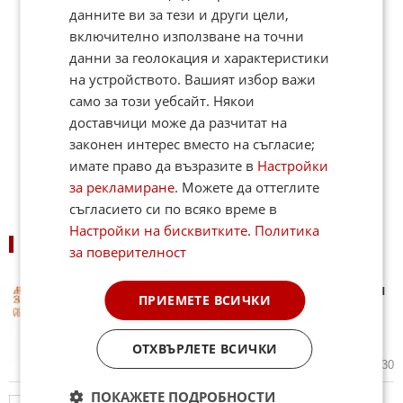
данните ви за тези и други цели,
включително използване на точни
данни за геолокация и характеристики
на устройството. Вашият избор важи
само за този уебсайт. Някои
доставчици може да разчитат на
законен интерес вместо на съгласие;
имате право да възразите в
Настройки
за рекламиране
. Можете да оттеглите
съгласието си по всяко време в
Настройки на бисквитките
.
Политика
ПОДОБНИ НОВИНИ
за поверителност
Варна става домакин на първия
ПРИЕМЕТЕ ВСИЧКИ
Международен фестивал за
църковна музика „Св.
Богородица Портаитиса”
ОТХВЪРЛЕТЕ ВСИЧКИ
04.08.2026
2
1 030
ПОКАЖЕТЕ ПОДРОБНОСТИ