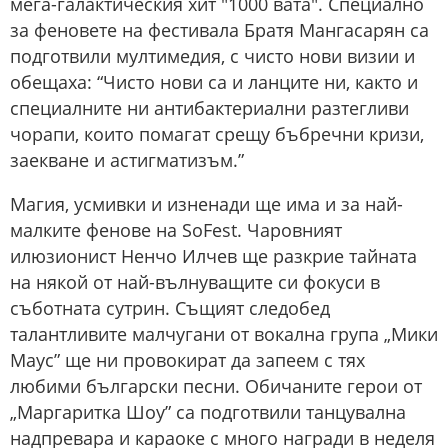
мега-галактическия хит "1000 вата". Специално
за феновете на фестивала Братя Мангасарян са
подготвили мултимедия, с чисто нови визии и
обещаха: “Чисто нови са и ланците ни, както и
специалните ни антибактериални разтегливи
чорапи, които помагат срещу бъбречни кризи,
заекване и астигматизъм.”
Магия, усмивки и изненади ще има и за най-
малките фенове на SoFest. Чаровният
илюзионист Ненчо Илчев ще разкрие тайната
на някой от най-вълнуващите си фокуси в
съботната сутрин. Същият следобед
талантливите малчугани от вокална група „Мики
Маус” ще ни провокират да запеем с тях
любими български песни. Обичаните герои от
„Маргаритка Шоу” са подготвили танцувална
надпревара и караоке с много награди в неделя