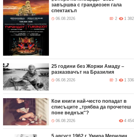
завършва с грандиозен гала
спектакъл
06.08.2026
2
1 382
25 години без Жоржи Амаду –
разказвачът на Бразилия
06.08.2026
3
1 336
Кои книги най-често попадат в
списъците „трябва да прочетеш
поне веднъж“?
06.08.2026
4 454
5 август 1962 г. Умира Мерилин