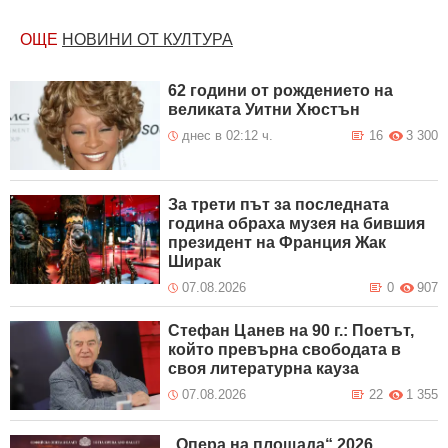
ОЩЕ
НОВИНИ ОТ КУЛТУРА
62 години от рождението на
великата Уитни Хюстън
днес в 02:12 ч.
16
3 300
За трети път за последната
година обраха музея на бившия
президент на Франция Жак
Ширак
07.08.2026
0
907
Стефан Цанев на 90 г.: Поетът,
който превърна свободата в
своя литературна кауза
07.08.2026
22
1 355
„Опера на площада“ 2026