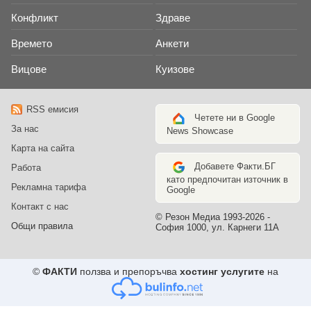
Конфликт
Здраве
Времето
Анкети
Вицове
Куизове
RSS емисия
Четете ни в Google
За нас
News Showcase
Карта на сайта
Добавете Факти.БГ
Работа
като предпочитан източник в
Рекламна тарифа
Google
Контакт с нас
© Резон Медиа 1993-2026 -
Общи правила
София 1000, ул. Карнеги 11А
©
ФАКТИ
ползва и препоръчва
хостинг услугите
на