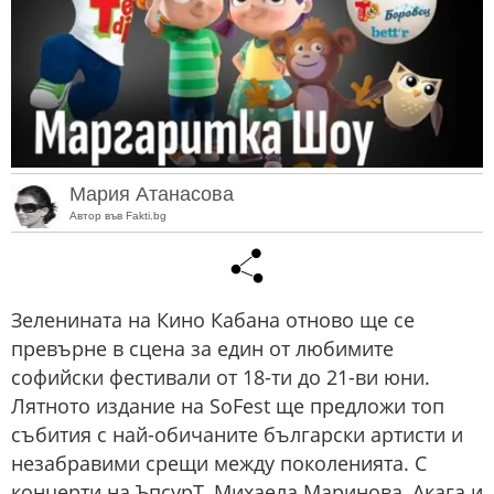
Мария Атанасова
Автор във Fakti.bg
Зеленината на Кино Кабана отново ще се
превърне в сцена за един от любимите
софийски фестивали от 18-ти до 21-ви юни.
Лятното издание на SoFest ще предложи топ
събития с най-обичаните български артисти и
незабравими срещи между поколенията. С
концерти на ЪпсурТ, Михаела Маринова, Акага и