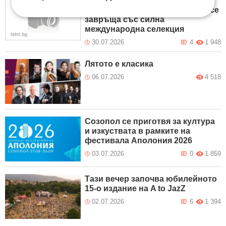
Международният филмов
фестивал „Любовта е лудост“ се
завръща със силна
международна селекция
30.07.2026
4
1 948
Лятото е класика
06.07.2026
4 518
Созопол се приготвя за култура
и изкуствата в рамките на
фестивала Аполония 2026
03.07.2026
0
1 859
Тази вечер започва юбилейното
15-о издание на A to JazZ
02.07.2026
6
1 394