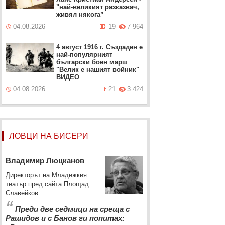
"най-великият разказвач,
живял някога”
04.08.2026
19
7 964
4 август 1916 г. Създаден е
най-популярният
български боен марш
"Велик е нашият войник"
ВИДЕО
04.08.2026
21
3 424
ЛОВЦИ НА БИСЕРИ
Владимир Люцканов
Директорът на Младежкия
театър пред сайта Площад
Славейков:
“
Преди две седмици на среща с
Рашидов и с Банов ги попитах: