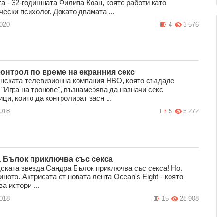
а - 32-годишната Филипа Коан, която работи като
ески психолог. Докато двамата ...
2020
4
3 576
контрол по време на екранния секс
нската телевизионна компания HBO, която създаде
 "Игра на тронове", възнамерява да назначи секс
ци, които да контролират засн ...
2018
5
5 272
 Бълок приключва със секса
ската звезда Сандра Бълок приключва със секса! Но,
иното. Актрисата от новата лента Ocean's Eight - която
а истори ...
2018
15
28 908