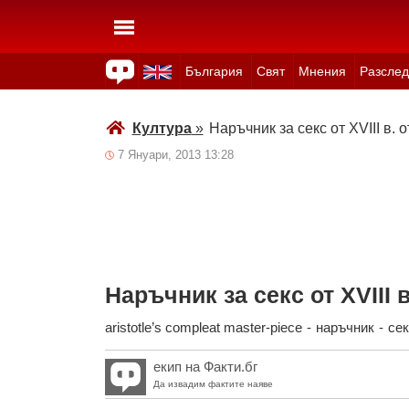
България
Свят
Мнения
Разслед
Здраве
Времето
Анкети
Вицове
Куизове
Култура
»
Наръчник за секс от XVIII в. 
7 Януари, 2013 13:28
Наръчник за секс от XVIII 
aristotle’s compleat master-piece
-
наръчник
-
сек
екип на Факти.бг
Да извадим фактите наяве