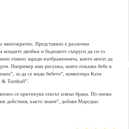
но многократно. Представяло е различни
за младите двойки и бъдещите съпруги да си го
анен главно заради изображенията, които могат да
рти. Например има рисунка, която показва бебе в
язана”, за да се види бебето”, коментира Кати
 & Turnbull”.
риозно се критикува сексът извън брака. По онова
бни действия, както знаем”, добавя Марсдън.