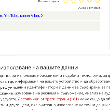
☆
☆
☆
☆
☆
Поставете оценка:
Оценка
от
0
гласа.
am
,
YouTube
,
канал Viber
,
X
 използване на вашите данни
артньори използваме бисквитки и подобни технологии, за 
остъп до информация на вашето устройство и да обработва
адрес, уникални идентификатори и данни за сърфиране, за 
ржание, измерване на реклами и съдържание, анализ на ау
 услугите.
Доставчици от трети страни (181)
може също да об
ези и други цели, включително използване на точни данни 