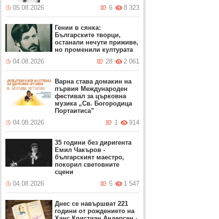
05.08.2026
6
8 323
Гении в сянка:
Българските творци,
останали нечути приживе,
но променили културата
04.08.2026
28
2 061
Варна става домакин на
първия Международен
фестивал за църковна
музика „Св. Богородица
Портаитиса”
04.08.2026
1
914
35 години без диригента
Емил Чакъров -
българският маестро,
покорил световните
сцени
04.08.2026
5
1 547
Днес се навършват 221
години от рождението на
Ханс Кристиан Андерсен -