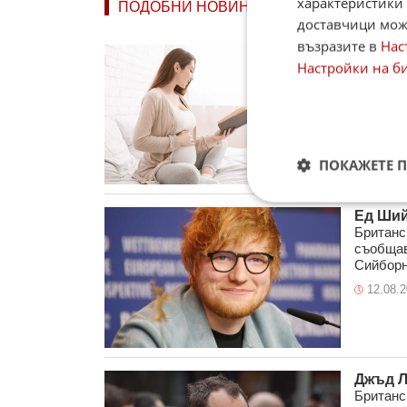
характеристики 
ПОДОБНИ НОВИНИ
доставчици може
възразите в
Нас
Защо ч
Настройки на б
бремен
"Четене
ражданет
само сво
13.01.
ПОКАЖЕТЕ 
Ед Ший
Британс
съобщав
Сийборн 
12.08.
Джъд Л
Британс