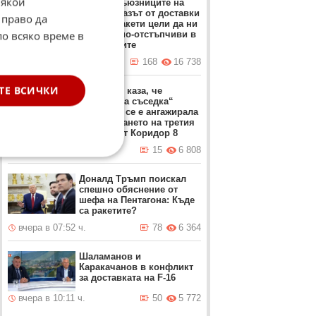
Някои
обвини съюзниците на
Киев: Отказът от доставки
 право да
на ПВО ракети цели да ни
по всяко време в
направи по-отстъпчиви в
преговорите
вчера в 12:37 ч.
168
16 738
ТЕ ВСИЧКИ
Мицкоски каза, че
„източната съседка“
България се е ангажирала
с изграждането на третия
участък от Коридор 8
вчера в 17:49 ч.
15
6 808
Доналд Тръмп поискал
спешно обяснение от
шефа на Пентагона: Къде
са ракетите?
вчера в 07:52 ч.
78
6 364
Шаламанов и
Каракачанов в конфликт
за доставката на F-16
вчера в 10:11 ч.
50
5 772