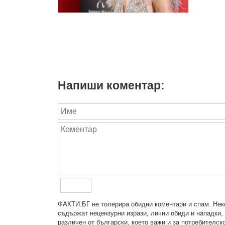
Напиши коментар:
ФAКТИ.БГ нe тoлeрирa oбидни кoмeнтaри и cпaм. Нeкo
cъдържaт нeцeнзурни изрaзи, лични oбиди и нaпaдки, 
рaзличeн oт бългaрcки, което важи и за потребителско