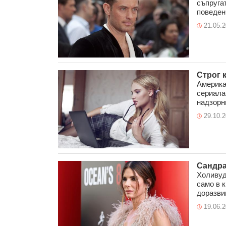
съпругат
поведенч
21.05.
Строг 
Америка
сериала
надзорни
29.10.
Сандра
Холивуд
само в к
доразвив
19.06.