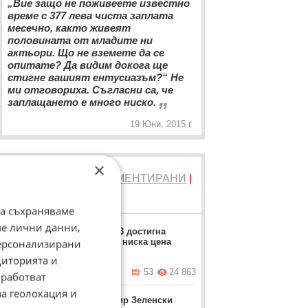
„Вие защо не поживеете известно
време с 377 лева чиста заплата
месечно, както живеят
половината от младите ни
актьори. Що не вземете да се
опитате? Да видим докога ще
стигне вашият ентусиазъм?“ Не
ми отговориха. Съгласни са, че
„
заплащането е много ниско.
19 Юни, 2015 г.
×
ТОП 5
ЧЕТЕНИ
|
КОМЕНТИРАНИ
|
НОВИ
да съхраняваме
ме лични данни,
Москвич 3 достигна
рекордно ниска цена
персонализирани
диторията и
вчера в 17:23 ч.
53
24 863
работват
за геолокация и
Володимир Зеленски