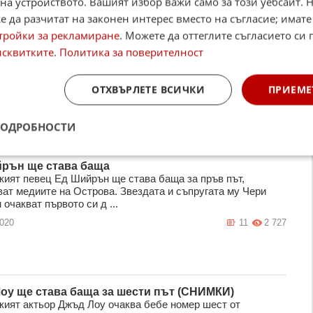
на устройството. Вашият избор важи само за този уебсайт. 
 да разчитат на законен интерес вместо на съгласие; имате
тройки за рекламиране
. Можете да оттеглите съгласието си 
етенето на приказки на глас по време на
исквитките
.
Политика за поверителност
ността е много важно?
то от родител на детето му по възможност, отпреди
о, е много важно, защото по този начин детето развива не
ОТХВЪРЛЕТЕ ВСИЧКИ
ПРИЕМЕ
ите езикови умени ...
2023
2
1 785
ПОДРОБНОСТИ
рън ще става баща
кият певец Ед Шийрън ще става баща за пръв път,
ат медиите на Острова. Звездата и съпругата му Чери
очакват първото си д ...
2020
11
2 727
оу ще става баща за шести път (СНИМКИ)
кият актьор Джъд Лоу очаква бебе номер шест от