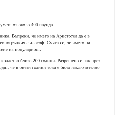
умата от около 400 паунда.
ника. Въпреки, че името на Аристотел да е в
ревногръцкия философ. Смята се, че името на
сене на популярност.
кралство близо 200 години. Разрешено е чак през
рдят, че в онези години това е било изключително