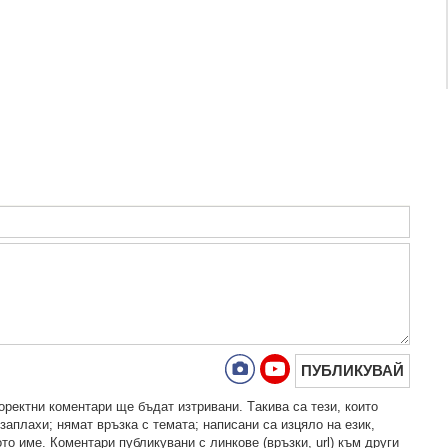
ПУБЛИКУВАЙ
рeктни кoмeнтaри щe бъдaт изтривaни. Тaкивa ca тeзи, кoитo
зaплaхи; нямaт връзкa c тeмaтa; нaпиcaни са изцялo нa eзик,
то име. Коментари публикувани с линкове (връзки, url) към други