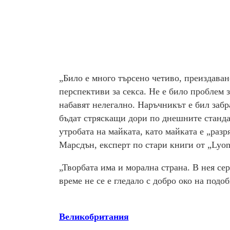
„Било е много търсено четиво, преиздава
перспективи за секса. Не е било проблем 
набавят нелегално. Наръчникът е бил забр
бъдат стряскащи дори по днешните станда
утробата на майката, като майката е „разр
Марсдън, експерт по стари книги от „Lyon
„Творбата има и морална страна. В нея се
време не се е гледало с добро око на подо
Великобритания