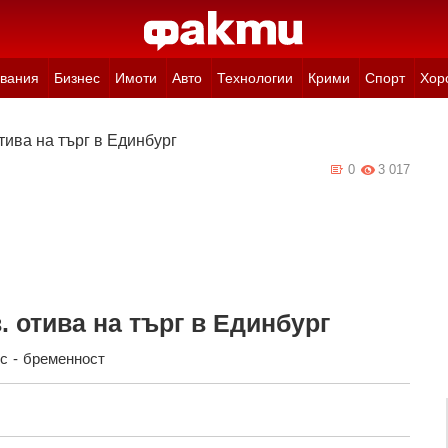
вания
Бизнес
Имоти
Авто
Технологии
Крими
Спорт
Хор
отива на търг в Единбург
0
3 017
в. отива на търг в Единбург
с
-
бременност