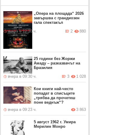
„Опера на площада“ 2026
завършва с грандиозен
гала спектакъл
вчера в 12:30 ч.
2
880
25 години без Жоржи
Амаду – разказвачът на
Бразилия
вчера в 09:30 ч.
3
1 028
Кои книги най-често
попадат в списъците
„трябва да прочетеш
поне веднъж“?
вчера в 09:23 ч.
3 863
5 август 1962 г. Умира
Мерилин Монро