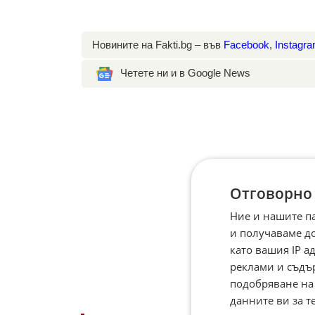
Новините на Fakti.bg – във
Facebook
,
Instagr
Четете ни и в Google News
Отговорно
Ние и нашите п
и получаваме д
като вашия IP 
реклами и съдъ
подобряване на
данните ви за т