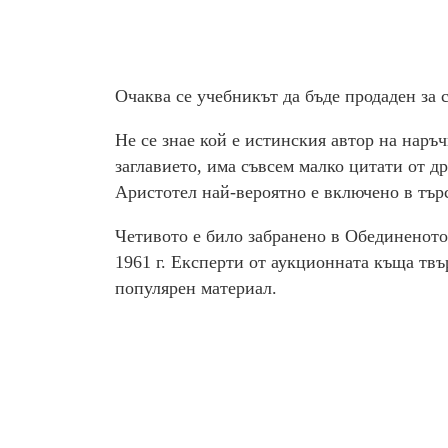
Очаква се учебникът да бъде продаден за с
Не се знае кой е истинския автор на наръч
заглавието, има съвсем малко цитати от д
Аристотел най-вероятно е включено в тър
Четивото е било забранено в Обединеното 
1961 г. Експерти от аукционната къща твъ
популярен материал.